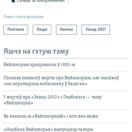
Сачыце за абнаўленьнямі
Тэмы гэтага артыкулу
Палітыка
Людзі
Навіны
Захад-2017
Яшчэ на гэтую тэму
Вяйшнорыя прыдуманая ў 1920-м
Пазьняк пахваліў жарты пра Вяйшнорыю, але заклікаў
«не ператвараць небясьпеку ў балаган»
7 жартаў пра «Захад-2017» з Глыбокага — тылу
«Вяйшнорыі»
Як ваююць зь «Вяйшнорыяй» і што яна можа
«Нацбанк Вяйшнорыі» выпусьціць талеры