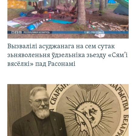
Вызвалілі асуджанага на сем сутак
зьняволеньня ўдзельніка зьезду «Сям’і
вясёлкі» пад Расонамі