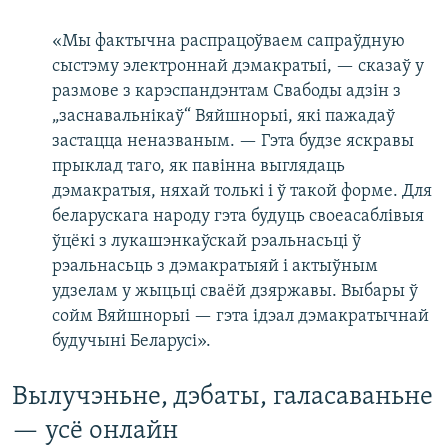
«Мы фактычна распрацоўваем сапраўдную
сыстэму электроннай дэмакратыі, — сказаў у
размове з карэспандэнтам Свабоды адзін з
„заснавальнікаў“ Вяйшнорыі, які пажадаў
застацца неназваным. — Гэта будзе яскравы
прыклад таго, як павінна выглядаць
дэмакратыя, няхай толькі і ў такой форме. Для
беларускага народу гэта будуць своеасаблівыя
ўцёкі з лукашэнкаўскай рэальнасьці ў
рэальнасьць з дэмакратыяй і актыўным
удзелам у жыцьці сваёй дзяржавы. Выбары ў
сойм Вяйшнорыі — гэта ідэал дэмакратычнай
будучыні Беларусі».
Вылучэньне, дэбаты, галасаваньне
— усё онлайн