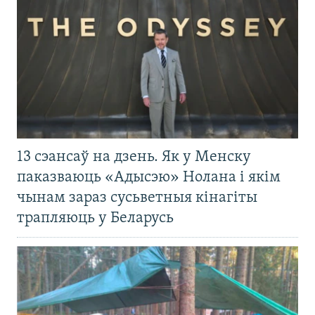
13 сэансаў на дзень. Як у Менску
паказваюць «Адысэю» Нолана і якім
чынам зараз сусьветныя кінагіты
трапляюць у Беларусь