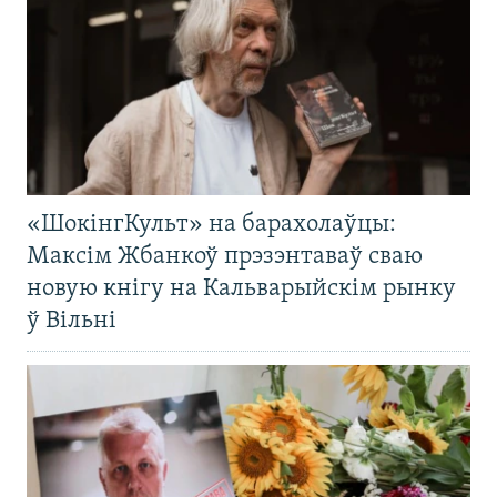
«ШокінгКульт» на барахолаўцы:
Максім Жбанкоў прэзэнтаваў сваю
новую кнігу на Кальварыйскім рынку
ў Вільні