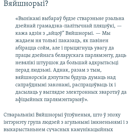
Вяйшнорыі?
«Вынікамі выбараў будзе стварэньне рэальна
дзейнай грамадзка-палітычнай пляцоўкі, —
кажа адзін з „айцоў“ Вяйшнорыі. — Мы
жадаем ня толькі паказаць, як павінен
абірацца сойм, але і прыцягнуць увагу да
працы дзейнага беларускага парлямэнту, даць
невялікі штуршок да большай адкрытасьці
перад людзьмі. Аднак, разам з тым,
вяйшнорскія дэпутаты будуць думаць над
сапраўднымі законамі, распрацоўваць іх і
дасылаць у выглядзе электронных зваротаў да
афіцыйных парлямэнтарыяў».
Стваральнікі Вяйшнорыі ўпэўненыя, што ў эпоху
інтэрнэту група людзей з агульнымі імкненьнямі і з
выкарыстаньнем сучасных камунікацыйных