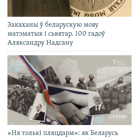
Закаханы ў беларускую мову
матэматык і сьвятар. 100 гадоў
Аляксандру Надсану
«Ня толькі пляцдарм»: як Беларусь