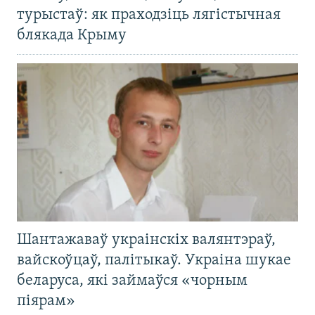
турыстаў: як праходзіць лягістычная
блякада Крыму
Шантажаваў украінскіх валянтэраў,
вайскоўцаў, палітыкаў. Украіна шукае
беларуса, які займаўся «чорным
піярам»