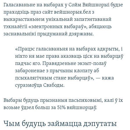
Галасаваньне на выбарах у Сойм Вяйшнорыі будзе
праходзіць праз сайт вейшнорыя.бел з
выкарыстаньнем унікальнай запатэнтаванай
тэхналёгіі «электронных выбараў», абяцаюць
заснавальнікі прыдуманай дзяржавы.
«Працэс галасаваньня на выбарах адкрыты, і
ніхто ня мае права аказваць ціск на выбарцаў
падчас яго. Правядзеньне экзыт-полаў
забароненае з прычыны клопату аб
псыхалягічным стане выбарцаў», — кажа
суразмоўца Свабоды.
Выбары будуць прызнаныя пасьпяховымі, калі ў іх
возьме ўдзел больш за 51% вяйшнорцаў.
Чым будуць займацца дэпутаты