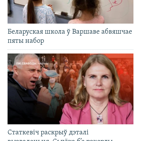
Беларуская школа ў Варшаве абвяшчае
пяты набор
Статкевіч раскрыў дэталі