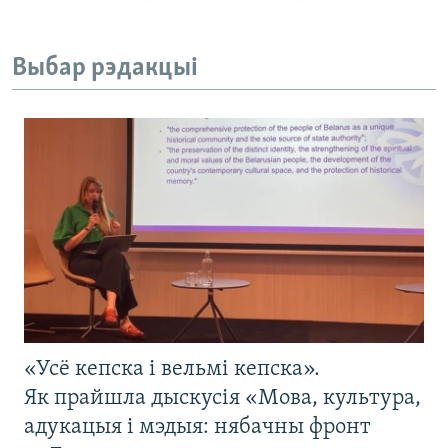
Выбар рэдакцыі
«Усё кепска і вельмі кепска».
Як прайшла дыскусія «Мова, культура,
адукацыя і мэдыя: нябачны фронт