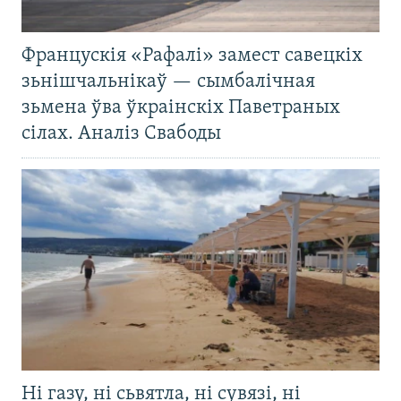
Францускія «Рафалі» замест савецкіх
зьнішчальнікаў — сымбалічная
зьмена ўва ўкраінскіх Паветраных
сілах. Аналіз Свабоды
Ні газу, ні сьвятла, ні сувязі, ні