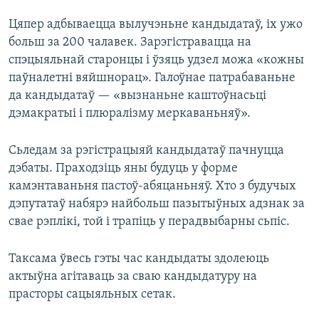
Цяпер адбываецца вылучэньне кандыдатаў, іх ужо
больш за 200 чалавек. Зарэгістравацца на
спэцыяльнай старонцы і ўзяць удзел можа «кожны
паўналетні вяйшнорац». Галоўнае патрабаваньне
да кандыдатаў — «вызнаньне каштоўнасьці
дэмакратыі і плюралізму меркаваньняў».
Сьледам за рэгістрацыяй кандыдатаў пачнуцца
дэбаты. Праходзіць яны будуць у форме
камэнтаваньня пастоў-абяцаньняў. Хто з будучых
дэпутатаў набярэ найбольш пазытыўных адзнак за
свае рэплікі, той і трапіць у перадвыбарны сьпіс.
Таксама ўвесь гэты час кандыдаты здолеюць
актыўна агітаваць за сваю кандыдатуру на
прасторы сацыяльных сетак.