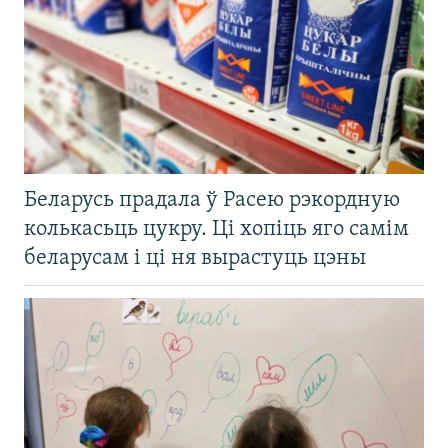
Беларусь прадала ў Расею рэкордную
колькасьць цукру. Ці хопіць яго самім
беларусам і ці ня вырастуць цэны