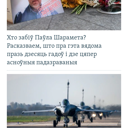
Хто забіў Паўла Шарамета?
Расказваем, што пра гэта вядома
празь дзесяць гадоў і дзе цяпер
асноўныя падазраваныя