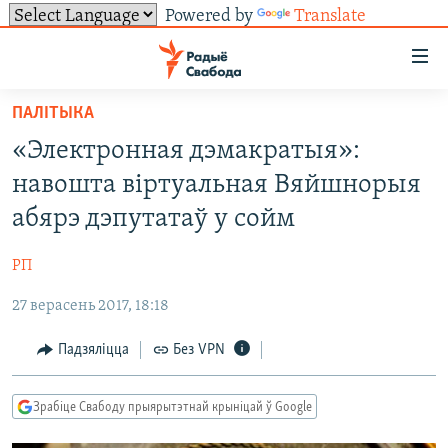
Powered by
Translate
Лінкі
ўнівэрсальнага
доступу
ПАЛІТЫКА
НАВІНЫ
Перайсьці
«Электронная дэмакратыя»:
да
ТОЛЬКІ НА СВАБОДЗЕ
УСЕ НАВІНЫ
навошта віртуальная Вяйшнорыя
галоўнага
СУВЯЗЬ
ВІДЭА І ФОТА
ТЭСТЫ
зьместу
абярэ дэпутатаў у сойм
Перайсьці
ПАДПІСАЦЦА
ЛЮДЗІ
БЛОГІ
АБЫСЬЦІ БЛЯКАВАНЬНЕ
да
РП
ПАЛІТЫКА
ГІСТОРЫЯ НА СВАБОДЗЕ
ПАДЗЯЛІЦЦА ІНФАРМАЦЫЯЙ
RSS
галоўнай
САЧЫЦЕ ЗА АБНАЎЛЕНЬНЯМІ
27 верасень 2017, 18:18
навігацыі
ЭКАНОМІКА
ПАДКАСТЫ
ПАДКАСТЫ
Перайсьці
ВАЙНА
КНІГІ
FACEBOOK
Падзяліцца
Без VPN
да
БЕЛАРУСЫ НА ВАЙНЕ
АЎДЫЁКНІГІ
TWITTER
пошуку
Зрабіце Свабоду прыярытэтнай крыніцай ў Google
ПАЛІТВЯЗЬНІ
PREMIUM
Усе сайты РС/РСЭ