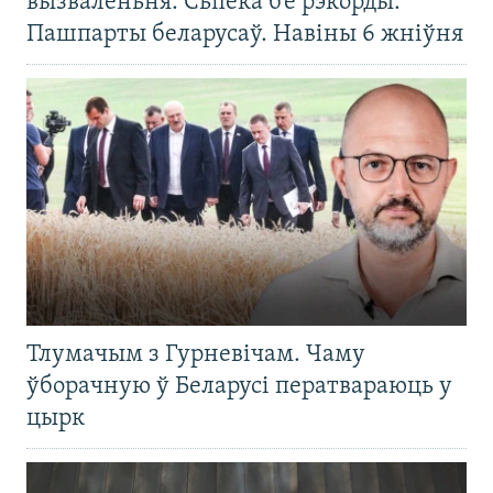
вызваленьня. Сьпёка б’е рэкорды.
Пашпарты беларусаў. Навіны 6 жніўня
Тлумачым з Гурневічам. Чаму
ўборачную ў Беларусі ператвараюць у
цырк