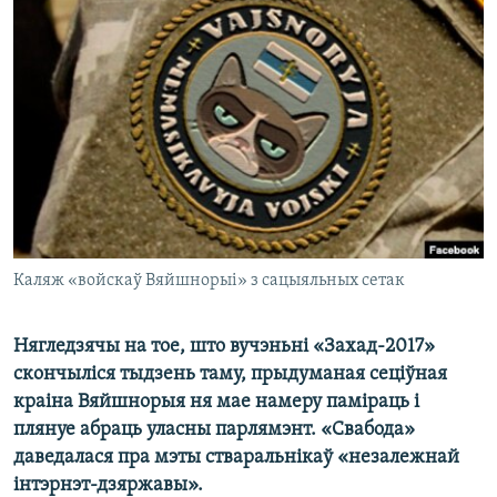
КУЛЬТУРА
МОВА
КАЛЯНДАР
НА ХВАЛЯХ СВАБОДЫ
Каляж «войскаў Вяйшнорыі» з сацыяльных сетак
Нягледзячы на тое, што вучэньні «Захад-2017»
скончыліся тыдзень таму, прыдуманая сеціўная
краіна Вяйшнорыя ня мае намеру паміраць і
плянуе абраць уласны парлямэнт. «Свабода»
даведалася пра мэты стваральнікаў «незалежнай
інтэрнэт-дзяржавы».