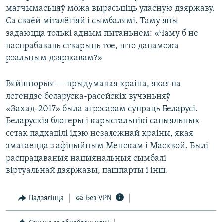
магчымасьцяў можа вырасьціць уласную дзяржаву.
Са сваёй міталёгіяй і сымбалямі. Таму яны
задаюцца толькі адным пытаньнем: «Чаму б не
паспрабаваць стварыць тое, што дапаможа
рэальным дзяржавам?»
Вяйшнорыя — прыдуманая краіна, якая па
легендзе беларуска-расейскіх вучэньняў
«Захад-2017» была агрэсарам супраць Беларусі.
Беларускія блогеры і карыстальнікі сацыяльных
сетак падхапілі ідэю незалежнай краіны, якая
змагаецца з афіцыйным Менскам і Масквой. Былі
распрацаваныя нацыянальныя сымбалі
віртуальнай дзяржавы, пашпарты і інш.
Падзяліцца
Без VPN