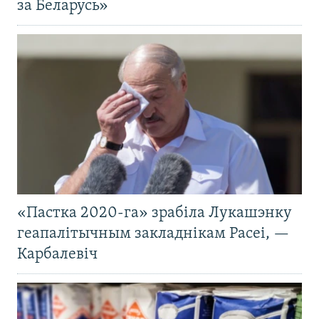
за Беларусь»
«Пастка 2020-га» зрабіла Лукашэнку
геапалітычным закладнікам Расеі, —
Карбалевіч