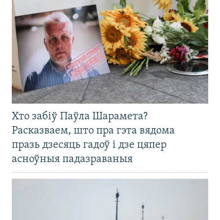
Хто забіў Паўла Шарамета?
Расказваем, што пра гэта вядома
празь дзесяць гадоў і дзе цяпер
асноўныя падазраваныя