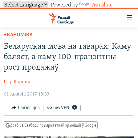
Powered by
Translate
Лінкі
ўнівэрсальнага
доступу
ЭКАНОМІКА
НАВІНЫ
Перайсьці
Беларуская мова на таварах: Каму
да
ТОЛЬКІ НА СВАБОДЗЕ
УСЕ НАВІНЫ
баляст, а каму 100-працэнтны
галоўнага
СУВЯЗЬ
ВІДЭА І ФОТА
ТЭСТЫ
зьместу
рост продажаў
Перайсьці
ПАДПІСАЦЦА
ЛЮДЗІ
БЛОГІ
АБЫСЬЦІ БЛЯКАВАНЬНЕ
да
Ігар Карней
ПАЛІТЫКА
ГІСТОРЫЯ НА СВАБОДЗЕ
ПАДЗЯЛІЦЦА ІНФАРМАЦЫЯЙ
RSS
галоўнай
САЧЫЦЕ ЗА АБНАЎЛЕНЬНЯМІ
01 сакавік 2017, 18:53
навігацыі
ЭКАНОМІКА
ПАДКАСТЫ
ПАДКАСТЫ
Перайсьці
ВАЙНА
КНІГІ
FACEBOOK
Падзяліцца
Без VPN
да
БЕЛАРУСЫ НА ВАЙНЕ
АЎДЫЁКНІГІ
TWITTER
пошуку
Зрабіце Свабоду прыярытэтнай крыніцай ў Google
ПАЛІТВЯЗЬНІ
PREMIUM
Усе сайты РС/РСЭ