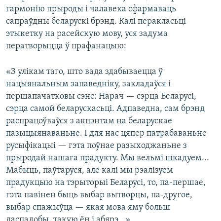
гармонію прыроды і чалавека сфармаваць
сапраўдны беларускі брэнд. Калі перакласьці
этыкетку на расейскую мову, уся задума
ператворыцца ў прафанацыю:
«З улікам таго, што вада здабываецца ў
нацыянальным запаведніку, закладаўся і
першапачатковы сэнс: Нарач — сэрца Беларусі,
сэрца самой беларускасьці. Адпаведна, сам брэнд
распрацоўваўся з акцэнтам на беларускае
пазыцыянаваньне. І для нас цяпер патрабаваньне
русыфікацыі — гэта поўнае разыходжаньне з
прыродай нашага прадукту. Мы вельмі шкадуем...
Мабыць, паўтаруся, але калі мы рэалізуем
прадукцыю на тэрыторыі Беларусі, то, па-першае,
гэта павінен быць выбар вытворцы, па-другое,
выбар спажыўца — якая мова яму больш
даспадобы, такую ён і абярэ...»