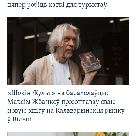
цяпер робіць хаткі для турыстаў
«ШокінгКульт» на барахолаўцы:
Максім Жбанкоў прэзэнтаваў сваю
новую кнігу на Кальварыйскім рынку
ў Вільні