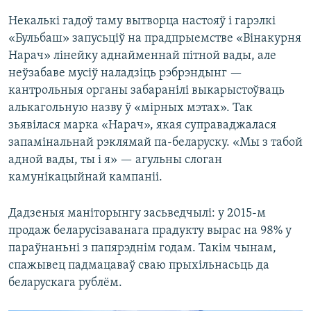
Некалькі гадоў таму вытворца настояў і гарэлкі
«Бульбаш» запусьціў на прадпрыемстве «Вінакурня
Нарач» лінейку аднайменнай пітной вады, але
неўзабаве мусіў наладзіць рэбрэндынг —
кантрольныя органы забаранілі выкарыстоўваць
алькагольную назву ў «мірных мэтах». Так
зьявілася марка «Нарач», якая суправаджалася
запамінальнай рэклямай па-беларуску. «Мы з табой
адной вады, ты і я» — агульны слоган
камунікацыйнай кампаніі.
Дадзеныя маніторынгу засьведчылі: у 2015-м
продаж беларусізаванага прадукту вырас на 98% у
параўнаньні з папярэднім годам. Такім чынам,
спажывец падмацаваў сваю прыхільнасьць да
беларускага рублём.