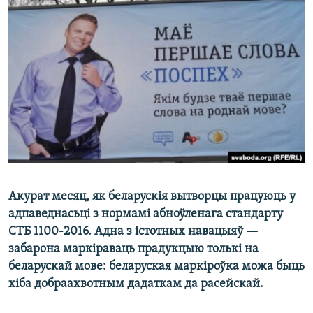
КУЛЬТУРА
МОВА
КАЛЯНДАР
НА ХВАЛЯХ СВАБОДЫ
Акурат месяц, як беларускія вытворцы працуюць у
адпаведнасьці з нормамі абноўленага стандарту
СТБ 1100-2016. Адна з істотных навацыяў —
забарона маркіраваць прадукцыю толькі на
беларускай мове: беларуская маркіроўка можа быць
хіба добраахвотным дадаткам да расейскай.