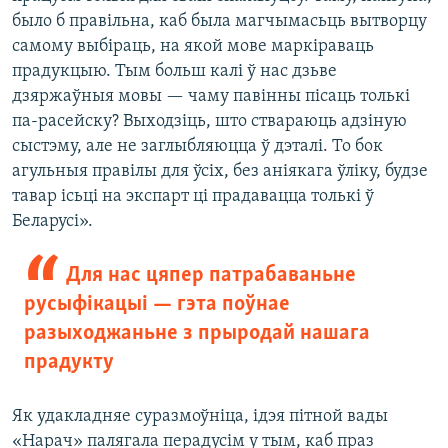
было б правільна, каб была магчымасьць вытворцу
самому выбіраць, на якой мове маркіраваць
прадукцыю. Тым больш калі ў нас дзьве
дзяржаўныя мовы — чаму павінны пісаць толькі
па-расейску? Выходзіць, што ствараюць адзіную
сыстэму, але не заглыбляюцца ў дэталі. То бок
агульныя правілы для ўсіх, без аніякага ўліку, будзе
тавар ісьці на экспарт ці прадавацца толькі ў
Беларусі».
Для нас цяпер патрабаваньне
русыфікацыі — гэта поўнае
разыходжаньне з прыродай нашага
прадукту
Як удакладняе суразмоўніца, ідэя пітной вады
«Нарач» палягала перадусім у тым, каб праз