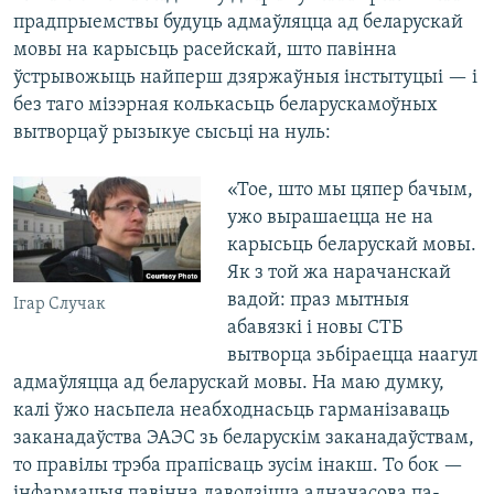
прадпрыемствы будуць адмаўляцца ад беларускай
мовы на карысьць расейскай, што павінна
ўстрывожыць найперш дзяржаўныя інстытуцыі — і
без таго мізэрная колькасьць беларускамоўных
вытворцаў рызыкуе сысьці на нуль:
«Тое, што мы цяпер бачым,
ужо вырашаецца не на
карысьць беларускай мовы.
Як з той жа нарачанскай
вадой: праз мытныя
Ігар Случак
абавязкі і новы СТБ
вытворца зьбіраецца наагул
адмаўляцца ад беларускай мовы. На маю думку,
калі ўжо насьпела неабходнасьць гарманізаваць
заканадаўства ЭАЭС зь беларускім заканадаўствам,
то правілы трэба прапісваць зусім інакш. То бок —
інфармацыя павінна даводзіцца адначасова па-