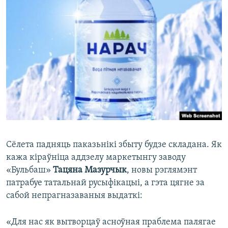
Сёлета падняць паказьнікі збыту будзе складана. Як
кажа кіраўніца аддзелу маркетынгу заводу
«Бульбаш»
Тацяна Мазурчык
, новы рэглямэнт
патрабуе татальнай русыфікацыі, а гэта цягне за
сабой непрагназаваныя выдаткі:
«Для нас як вытворцаў асноўная праблема палягае