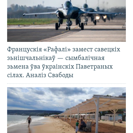
Францускія «Рафалі» замест савецкіх
зьнішчальнікаў — сымбалічная
зьмена ўва ўкраінскіх Паветраных
сілах. Аналіз Свабоды