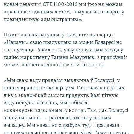
новай рэдакцыі СТБ 1100-2016 мы ўжо ня можам
кіравацца згаданым лістом, таму даслалі зварот у
прэзыдэнцкую адміністрацыю».
Пікантнасьць сытуацыі ў тым, што вытворцы
«Нарачы» сваю прадукцыю за межы Беларусі не
пастаўляюць. А калі так, упэўненая адмыслоўца ў
галіне маркетынгу Тацяна Мазурчык, з працоўнай
мовай павінен вызначацца сам вытворца:
«Мы сваю ваду прадаём выключна ў Беларусі, у
іншыя краіны не экспартуем. Гэта зьвязана ў тым
ліку з эканомікай самога прадукту. Калі пітную
ваду некуды вывозіць, мы робімся
неканкурэнтаздольнымі ў кошце. Так, для Беларусі
асноўны рынак — расейскі, але ня ў нашым
выпадку. Мы нават не спрабуем туды прадаваць,
працуем толькі для сваіх спажыўцоў. Таму, напэўна,