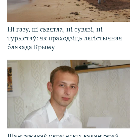
Ні газу, ні сьвятла, ні сувязі, ні
турыстаў: як праходзіць лягістычная
блякада Крыму
Шантажаваў украінскіх валянтэраў,