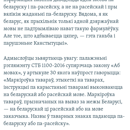
беларуску і па-расейску, а не на расейскай і пры
вялікім жаданьні па-беларуску. Вядома, я як
беларус, як прыхільнік толькі адной дзяржаўнай
мовы не падтрымліваю нават такую фармулёўку.
Але тое, што адбываецца цяпер, — гэта ганьба і
парушэньне Канстытуцыі».
Адмыслоўцы зьвяртаюць увагу: палажэньні
рэглямэнту СТБ 1100-2016 супярэчаць закону «Аб
мовах», у артыкуле 30 якога наўпрост гаворыцца:
«Маркіроўка тавараў, этыкеткі на таварах,
інструкцыі па карыстаньні таварамі выконваюцца
на беларускай або расейскай мове. Маркіроўка
тавараў, прызначаных на вываз за межы Беларусі,
— на беларускай ці расейскай або на мове
заказчыка. Назвы ў таварных знаках падаюцца па-
беларуску або па-расейску».