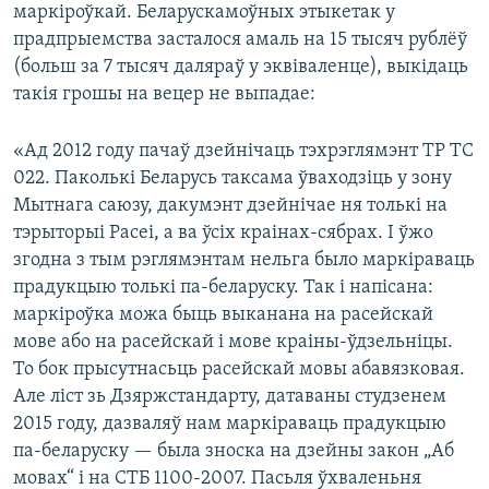
маркіроўкай. Беларускамоўных этыкетак у
прадпрыемства засталося амаль на 15 тысяч рублёў
(больш за 7 тысяч даляраў у эквіваленце), выкідаць
такія грошы на вецер не выпадае:
«Ад 2012 году пачаў дзейнічаць тэхрэглямэнт ТР ТС
022. Паколькі Беларусь таксама ўваходзіць у зону
Мытнага саюзу, дакумэнт дзейнічае ня толькі на
тэрыторыі Расеі, а ва ўсіх краінах-сябрах. І ўжо
згодна з тым рэглямэнтам нельга было маркіраваць
прадукцыю толькі па-беларуску. Так і напісана:
маркіроўка можа быць выканана на расейскай
мове або на расейскай і мове краіны-ўдзельніцы.
То бок прысутнасьць расейскай мовы абавязковая.
Але ліст зь Дзяржстандарту, датаваны студзенем
2015 году, дазваляў нам маркіраваць прадукцыю
па-беларуску — была зноска на дзейны закон „Аб
мовах“ і на СТБ 1100-2007. Пасьля ўхваленьня