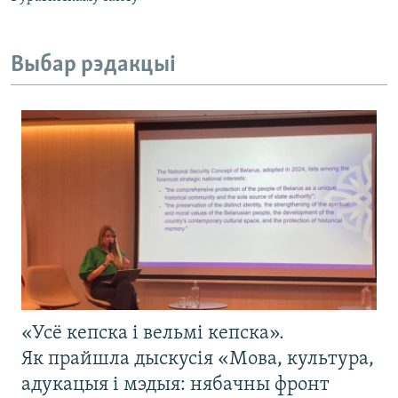
Выбар рэдакцыі
«Усё кепска і вельмі кепска».
Як прайшла дыскусія «Мова, культура,
адукацыя і мэдыя: нябачны фронт