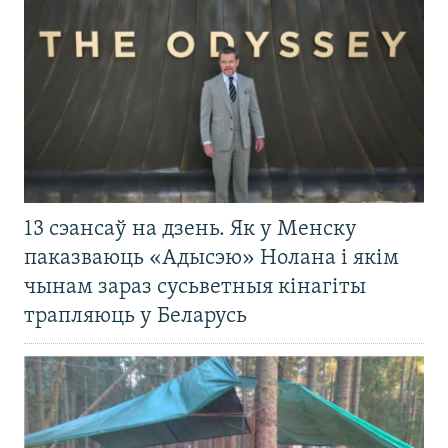
13 сэансаў на дзень. Як у Менску
паказваюць «Адысэю» Нолана і якім
чынам зараз сусьветныя кінагіты
трапляюць у Беларусь