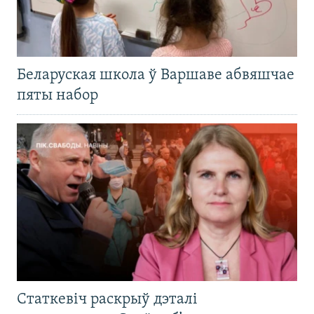
Беларуская школа ў Варшаве абвяшчае
пяты набор
Статкевіч раскрыў дэталі