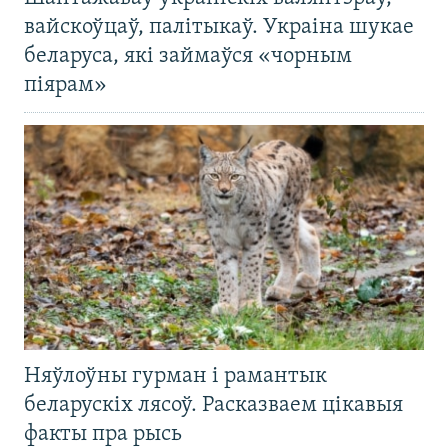
вайскоўцаў, палітыкаў. Украіна шукае
беларуса, які займаўся «чорным
піярам»
Няўлоўны гурман і рамантык
беларускіх лясоў. Расказваем цікавыя
факты пра рысь