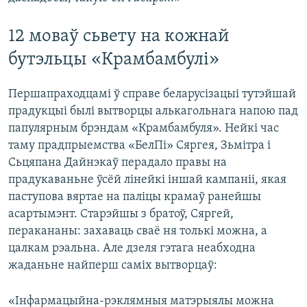
12 моваў сьвету на кожнай
бутэльцы «Крамбамбулі»
Першапраходцамі ў справе беларусізацыі тутэйшай
прадукцыі былі вытворцы алькагольнага напою пад
папулярным брэндам «Крамбамбуля». Нейкі час
таму прадпрыемства «БелПі» Сяргея, Зьмітра і
Сьцяпана Дайнэкаў перадало правы на
прадукаваньне ўсёй лінейкі іншай кампаніі, якая
паступова вяртае на паліцы крамаў ранейшы
асартымэнт. Старэйшы з братоў, Сяргей,
перакананы: захаваць сваё ня толькі можна, а
цалкам рэальна. Але дзеля гэтага неабходна
жаданьне найперш саміх вытворцаў:
«Інфармацыйна-рэклямныя матэрыялы можна