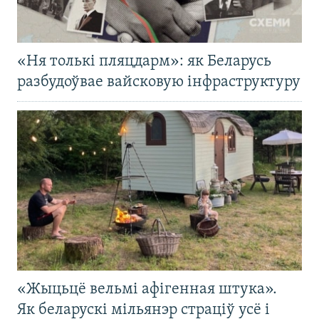
«Ня толькі пляцдарм»: як Беларусь
разбудоўвае вайсковую інфраструктуру
«Жыцьцё вельмі афігенная штука».
Як беларускі мільянэр страціў усё і