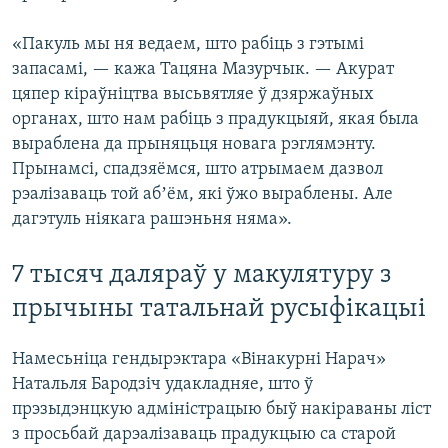
«Пакуль мы ня ведаем, што рабіць з гэтымі
запасамі, — кажа Тацяна Мазурчык. — Акурат
цяпер кіраўніцтва высьвятляе ў дзяржаўных
органах, што нам рабіць з прадукцыяй, якая была
выраблена да прыняцьця новага рэглямэнту.
Прынамсі, спадзяёмся, што атрымаем дазвол
рэалізаваць той абʼём, які ўжо выраблены. Але
дагэтуль ніякага рашэньня няма».
7 тысяч даляраў у макулятуру з
прычыны татальнай русыфікацыі
Намесьніца гендырэктара «Вінакурні Нарач»
Натальля Бародзіч удакладняе, што ў
прэзыдэнцкую адміністрацыю быў накіраваны ліст
з просьбай дарэалізаваць прадукцыю са старой