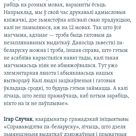
рабіць на розных мовах, варыянты ёсьць.
Напрыклад, мы ў свой час друкавалі адмысловыя
кніжачкі, дзе зьмястоўна апісвалі сваю прадукцыю,
калі не памыляюся, аж на 12 мовах. Так што ўсё
магчыма, адзінае — трэба быць гатовым да
незаплянаваных выдаткаў. Даносіць зьвесткі па-
беларуску можна і трэба, іншая справа, што гэтым
не асабліва карысталіся нават тады, калі такая
магчымасьць ніяк не абмяжоўвалася. Тут ужо
элемэнтарная лянота і абыякавасьць нашых
вытворцаў. Калі людзі зацікаўленыя і гатовыя
ўкладаць сродкі, то будуць гэтым займацца. А калі
лічаць, што лепш прамаўчаць, каб потым зарабіць,
ніхто на іх не паўплывае».
Ігар Случак
, каардынатар грамадзкай ініцыятывы
«Справаводзтва па-беларуску», лічыць, што дзеля
зьмяншэньня выдаткаў дзяржаўныя і прыватныя