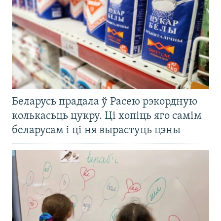
Беларусь прадала ў Расею рэкордную
колькасьць цукру. Ці хопіць яго самім
беларусам і ці ня вырастуць цэны