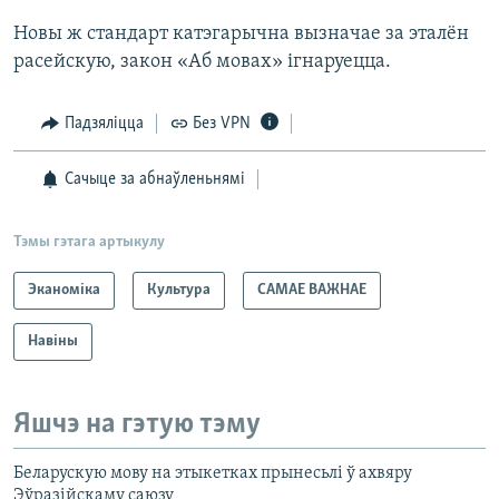
Новы ж стандарт катэгарычна вызначае за эталён
расейскую, закон «Аб мовах» ігнаруецца.
Падзяліцца
Без VPN
Сачыце за абнаўленьнямі
Тэмы гэтага артыкулу
Эканоміка
Культура
САМАЕ ВАЖНАЕ
Навіны
Яшчэ на гэтую тэму
Беларускую мову на этыкетках прынесьлі ў ахвяру
Эўразійскаму саюзу