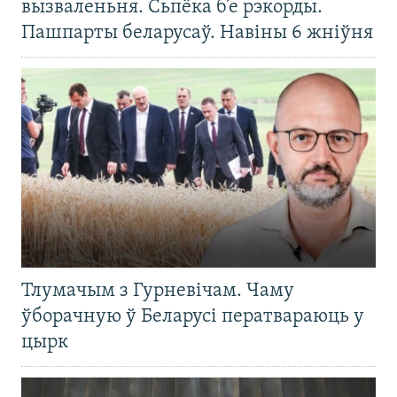
вызваленьня. Сьпёка б’е рэкорды.
Пашпарты беларусаў. Навіны 6 жніўня
Тлумачым з Гурневічам. Чаму
ўборачную ў Беларусі ператвараюць у
цырк