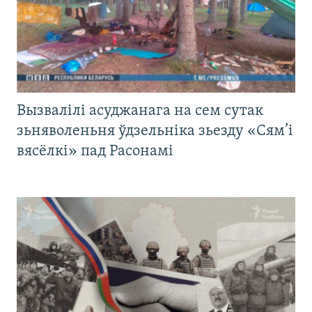
Вызвалілі асуджанага на сем сутак
зьняволеньня ўдзельніка зьезду «Сям’і
вясёлкі» пад Расонамі