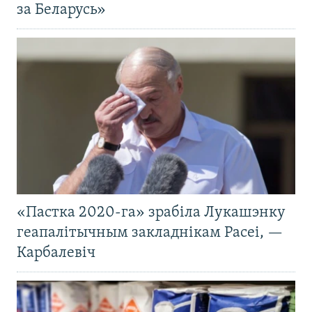
за Беларусь»
«Пастка 2020-га» зрабіла Лукашэнку
геапалітычным закладнікам Расеі, —
Карбалевіч