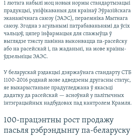
1 лютага набылі моц новыя нормы стандартызацыі
прадукцыі, уніфікаваныя для краінаў Эўразійскага
эканамічнага саюзу (ЭАЭС), пераемніка Мытнага
саюзу. Згодна з агульнымі патрабаваньнямі да ўсіх
чальцоў, цяпер інфармацыя для спажыўца ў
выглядзе тэксту павінна выконвацца па-расейску
або на расейскай і, па жаданьні, на мове краіны-
ўдзельніцы ЭАЭС.
У беларускай рэдакцыі дзяржаўнага стандарту СТБ
1100-2016 роднай мове адведзены другасны статус,
яе выкарыстаньне прадугледжана ў якасьці
дадатку да расейскай — асноўнай у палітычных
інтэграцыйных надбудовах пад кантролем Крамля.
100-працэнтны рост продажу
пасьля рэбрэндынгу па-беларуску