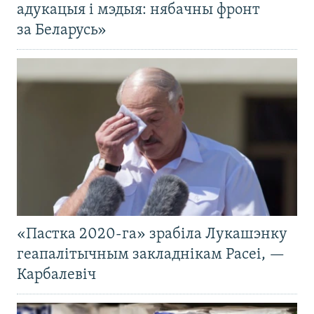
адукацыя і мэдыя: нябачны фронт
за Беларусь»
«Пастка 2020-га» зрабіла Лукашэнку
геапалітычным закладнікам Расеі, —
Карбалевіч