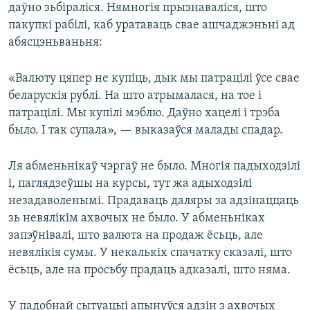
даўно зьбіраліся. Нямногія прызнаваліся, што
пакупкі рабілі, каб уратаваць свае ашчаджэньні ад
абясцэньваньня:
«Валюту цяпер не купіць, дык мы патрацілі ўсе свае
беларускія рублі. На што атрымалася, на тое і
патрацілі. Мы купілі мэблю. Даўно хацелі і трэба
было. І так супала», — выказаўся малады спадар.
Ля абменьнікаў чэргаў не было. Многія падыходзілі
і, паглядзеўшы на курсы, тут жа адыходзілі
незадаволенымі. Прадаваць даляры за адзінаццаць
зь невялікім ахвочых не было. У абменьніках
запэўнівалі, што валюта на продаж ёсьць, але
невялікія сумы. У некалькіх спачатку сказалі, што
ёсьць, але на просьбу прадаць адказалі, што няма.
У падобнай сытуацыі апынуўся адзін з ахвочых