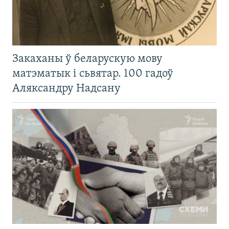
Закаханы ў беларускую мову
матэматык і сьвятар. 100 гадоў
Аляксандру Надсану