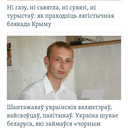
Ні газу, ні сьвятла, ні сувязі, ні
турыстаў: як праходзіць лягістычная
блякада Крыму
Шантажаваў украінскіх валянтэраў,
вайскоўцаў, палітыкаў. Украіна шукае
беларуса, які займаўся «чорным