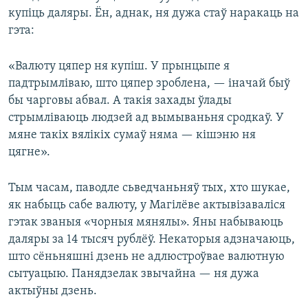
купіць даляры. Ён, аднак, ня дужа стаў наракаць на
гэта:
«Валюту цяпер ня купіш. У прынцыпе я
падтрымліваю, што цяпер зроблена, — іначай быў
бы чарговы абвал. А такія захады ўлады
стрымліваюць людзей ад вымываньня сродкаў. У
мяне такіх вялікіх сумаў няма — кішэню ня
цягне».
Тым часам, паводле сьведчаньняў тых, хто шукае,
як набыць сабе валюту, у Магілёве актывізаваліся
гэтак званыя «чорныя мянялы». Яны набываюць
даляры за 14 тысяч рублёў. Некаторыя адзначаюць,
што сёньняшні дзень не адлюстроўвае валютную
сытуацыю. Панядзелак звычайна — ня дужа
актыўны дзень.