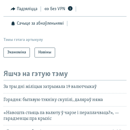
Падзяліцца
Без VPN
Сачыце за абнаўленьнямі
Тэмы гэтага артыкулу
Эканоміка
Навіны
Яшчэ на гэтую тэму
За тры дні міліцыя затрымала 19 валютчыкаў
Горадня: бытавую тэхніку скупілі, даляраў няма
«Навошта стаяць па валюту ў чарзе і пераплачваць?», —
гарадзенцы пра крызіс