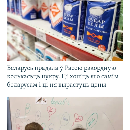
Беларусь прадала ў Расею рэкордную
колькасьць цукру. Ці хопіць яго самім
беларусам і ці ня вырастуць цэны