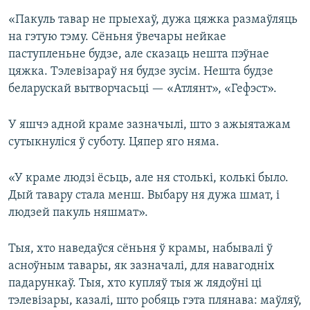
«Пакуль тавар не прыехаў, дужа цяжка размаўляць
на гэтую тэму. Сёньня ўвечары нейкае
паступленьне будзе, але сказаць нешта пэўнае
цяжка. Тэлевізараў ня будзе зусім. Нешта будзе
беларускай вытворчасьці — «Атлянт», «Гефэст».
У яшчэ адной краме зазначылі, што з ажыятажам
сутыкнуліся ў суботу. Цяпер яго няма.
«У краме людзі ёсьць, але ня столькі, колькі было.
Дый тавару стала менш. Выбару ня дужа шмат, і
людзей пакуль няшмат».
Тыя, хто наведаўся сёньня ў крамы, набывалі ў
асноўным тавары, як зазначалі, для навагодніх
падарункаў. Тыя, хто купляў тыя ж лядоўні ці
тэлевізары, казалі, што робяць гэта плянава: маўляў,