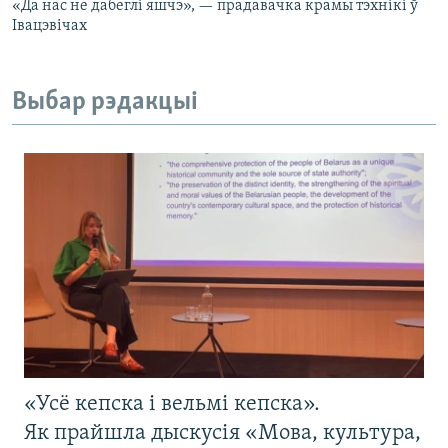
«Да нас не дабеглі яшчэ», — прадавачка крамы тэхнікі ў
Івацэвічах
Выбар рэдакцыі
«Усё кепска і вельмі кепска».
Як прайшла дыскусія «Мова, культура,