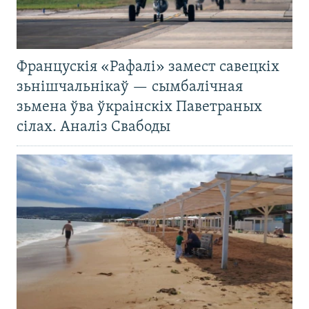
Францускія «Рафалі» замест савецкіх
зьнішчальнікаў — сымбалічная
зьмена ўва ўкраінскіх Паветраных
сілах. Аналіз Свабоды