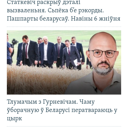
Статкевіч раскрыў дэталі
вызваленьня. Сьпёка б’е рэкорды.
Пашпарты беларусаў. Навіны 6 жніўня
Тлумачым з Гурневічам. Чаму
ўборачную ў Беларусі ператвараюць у
цырк