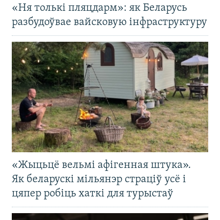
«Ня толькі пляцдарм»: як Беларусь
разбудоўвае вайсковую інфраструктуру
«Жыцьцё вельмі афігенная штука».
Як беларускі мільянэр страціў усё і
цяпер робіць хаткі для турыстаў