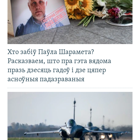
Хто забіў Паўла Шарамета?
Расказваем, што пра гэта вядома
празь дзесяць гадоў і дзе цяпер
асноўныя падазраваныя