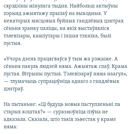
сярэдзіны мінулага тыдня. Найбольш актыўны
пэрыяд ажыятажу прыпаў на выходныя. У
некаторых мясцовых буйных гандлёвых цэнтрах
сёньня зранку паліцы, на якіх выстаўляліся
тэлевізары, кампутары і іншая тэхніка, былі
пустыя.
«Учора дзень працягваўся ў тым жа рэжыме. А
сёньня пакуль людзей няма. Ажыятаж спаў. Крама
пустая. Вітрыны пустыя. Тэлевізараў няма наагул»,
— тлумачыць супрацоўніца аднаго з гандлёвых
цэнтраў.
На пытаньне: «Ці будуць новыя паступленьні па
старых коштах?» — суразмоўніца пэўна не
адказала. Сказала, што такіх зьвестак у краме
няма: