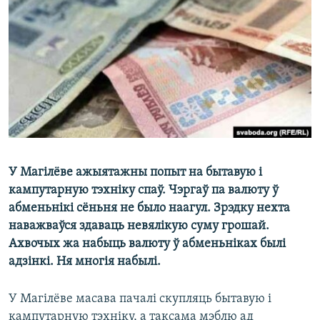
КУЛЬТУРА
МОВА
КАЛЯНДАР
НА ХВАЛЯХ СВАБОДЫ
У Магілёве ажыятажны попыт на бытавую і
кампутарную тэхніку спаў. Чэргаў па валюту ў
абменьнікі сёньня не было наагул. Зрэдку нехта
наважваўся здаваць невялікую суму грошай.
Ахвочых жа набыць валюту ў абменьніках былі
адзінкі. Ня многія набылі.
У Магілёве масава пачалі скупляць бытавую і
кампутарную тэхніку, а таксама мэблю ад