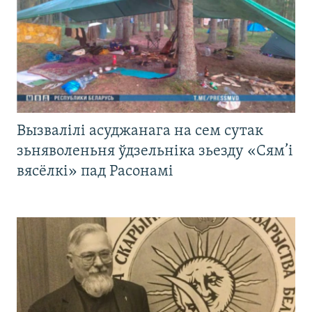
Вызвалілі асуджанага на сем сутак
зьняволеньня ўдзельніка зьезду «Сям’і
вясёлкі» пад Расонамі