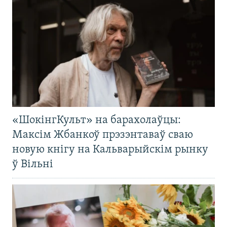
«ШокінгКульт» на барахолаўцы:
Максім Жбанкоў прэзэнтаваў сваю
новую кнігу на Кальварыйскім рынку
ў Вільні