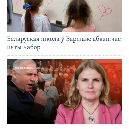
Беларуская школа ў Варшаве абвяшчае
пяты набор