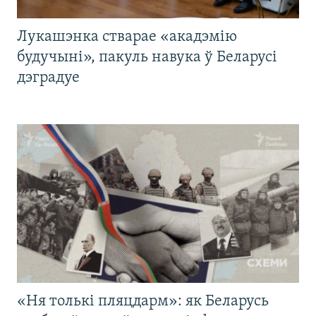
Лукашэнка стварае «акадэмію
будучыні», пакуль навука ў Беларусі
дэградуе
«Ня толькі пляцдарм»: як Беларусь