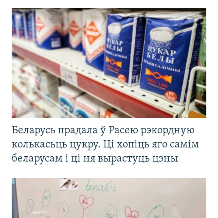
Беларусь прадала ў Расею рэкордную
колькасьць цукру. Ці хопіць яго самім
беларусам і ці ня вырастуць цэны