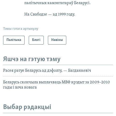
палітычных камэнтатараў Беларусі.
На Свабодзе — ад 1999 году.
Тэмы гэтага артыкулу
Палітыка
Блогі
Навіны
Яшчэ на гэтую тэму
Расея ратуе Беларусь ад дэфолту, — Багданкевіч
Беларусь скончыла выплачваць МВФ крэдыт за 2009–2010
гады і хоча новага
Выбар рэдакцыі