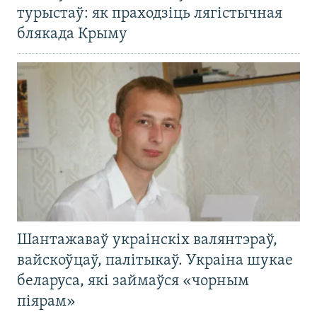
турыстаў: як праходзіць лягістычная
блякада Крыму
Шантажаваў украінскіх валянтэраў,
вайскоўцаў, палітыкаў. Украіна шукае
беларуса, які займаўся «чорным
піярам»