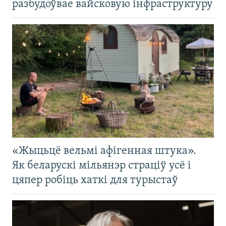
разбудоўвае вайсковую інфраструктуру
«Жыцьцё вельмі афігенная штука».
Як беларускі мільянэр страціў усё і
цяпер робіць хаткі для турыстаў