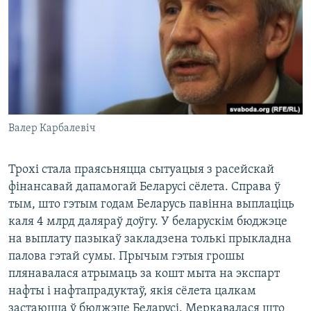
КУЛЬТУРА
МОВА
КАЛЯНДАР
НА ХВАЛЯХ СВАБОДЫ
Валер Карбалевіч
Трохі стала праясьняцца сытуацыя з расейскай
фінансавай дапамогай Беларусі сёлета. Справа ў
тым, што гэтым годам Беларусь павінна выплаціць
каля 4 млрд даляраў доўгу. У беларускім бюджэце
на выплату пазыкаў закладзена толькі прыкладна
палова гэтай сумы. Прычым гэтыя грошы
плянавалася атрымаць за кошт мыта на экспарт
нафты і нафтапрадуктаў, якія сёлета цалкам
застаюцца ў бюджэце Беларусі. Меркавалася што