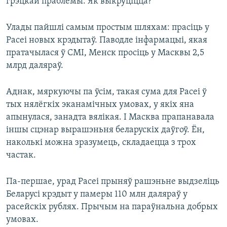
грэцкай праблемы. Як выкруціцца?
Улады пайшлі самым простым шляхам: прасіць у
Расеі новых крэдытаў. Паводле інфармацыі, якая
пратачылася ў СМІ, Менск просіць у Масквы 2,5
млрд даляраў.
Аднак, мяркуючы па ўсім, такая сума для Расеі ў
тых нялёгкіх эканамічных умовах, у якіх яна
апынулася, занадта вялікая. І Масква прапанавала
іншы сцэнар вырашэньня беларускіх даўгоў. Ён,
наколькі можна зразумець, складаецца з трох
частак.
Па-першае, урад Расеі прыняў рашэньне выдзеліць
Беларусі крэдыт у памеры 110 млн даляраў у
расейскіх рублях. Прычым на параўнальна добрых
умовах.