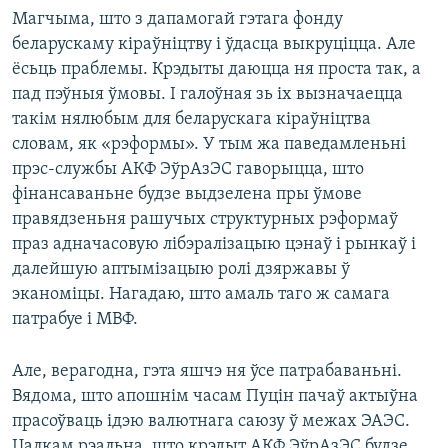
Магчыма, што з дапамогай гэтага фонду
беларускаму кіраўніцтву і ўдасца выкруціцца. Але
ёсьць праблемы. Крэдыты даюцца ня проста так, а
пад пэўныя ўмовы. І галоўная зь іх вызначаецца
такім нялюбым для беларускага кіраўніцтва
словам, як «рэформы». У тым жа паведамленьні
прэс-службы АКФ ЭўрАзЭС гаворыцца, што
фінансаваньне будзе выдзелена пры ўмове
правядзеньня рашучых структурных рэформаў
праз адначасовую лібэралізацыю цэнаў і рынкаў і
далейшую аптымізацыю ролі дзяржавы ў
эканоміцы. Нагадаю, што амаль таго ж самага
патрабуе і МВФ.
Але, верагодна, гэта яшчэ ня ўсе патрабаваньні.
Вядома, што апошнім часам Пуцін пачаў актыўна
прасоўваць ідэю валютнага саюзу ў межах ЭАЭС.
Цалкам рэальна, што крэдыт АКФ ЭўрАзЭС будзе