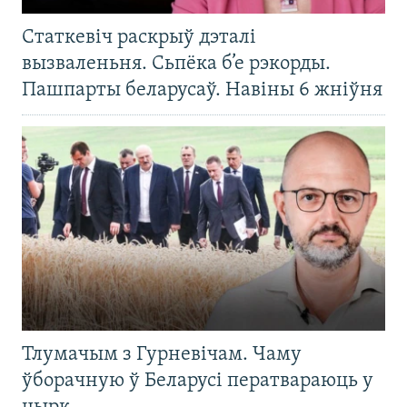
Статкевіч раскрыў дэталі
вызваленьня. Сьпёка б’е рэкорды.
Пашпарты беларусаў. Навіны 6 жніўня
Тлумачым з Гурневічам. Чаму
ўборачную ў Беларусі ператвараюць у