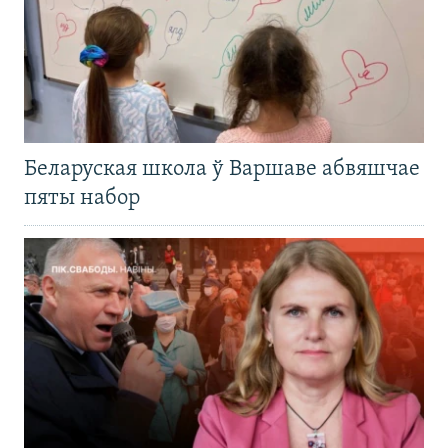
Беларуская школа ў Варшаве абвяшчае
пяты набор