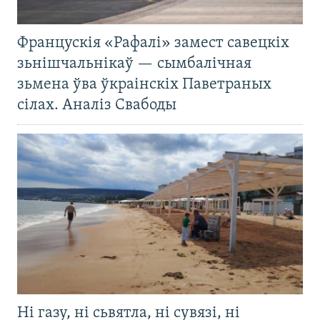
Францускія «Рафалі» замест савецкіх
зьнішчальнікаў — сымбалічная
зьмена ўва ўкраінскіх Паветраных
сілах. Аналіз Свабоды
Ні газу, ні сьвятла, ні сувязі, ні