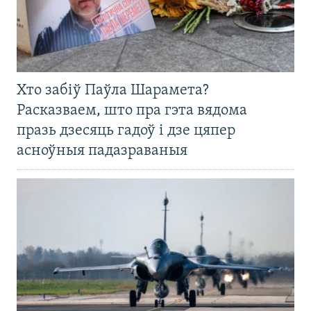
Хто забіў Паўла Шарамета?
Расказваем, што пра гэта вядома
празь дзесяць гадоў і дзе цяпер
асноўныя падазраваныя