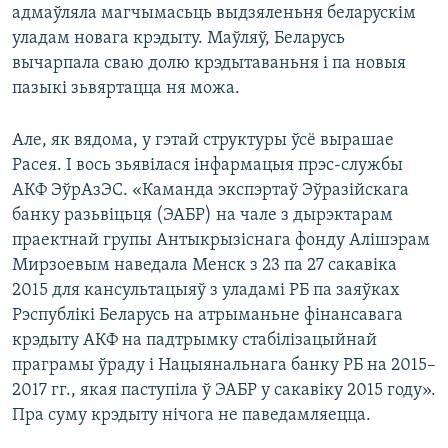
адмаўляла магчымасьць выдзяленьня беларускім
уладам новага крэдыту. Маўляў, Беларусь
вычарпала сваю долю крэдытаваньня і па новыя
пазыкі зьвяртацца ня можа.
Але, як вядома, у гэтай структуры ўсё вырашае
Расея. І вось зьявілася інфармацыя прэс-службы
АКФ ЭўрАзЭС. «Каманда экспэртаў Эўразійскага
банку разьвіцьця (ЭАБР) на чале з дырэктарам
праектнай групы Антыкрызіснага фонду Алішэрам
Мирзоевым наведала Менск з 23 па 27 сакавіка
2015 для кансультацыяў з уладамі РБ па заяўках
Рэспублікі Беларусь на атрыманьне фінансавага
крэдыту АКФ на падтрымку стабілізацыйнай
праграмы ўраду і Нацыянальнага банку РБ на 2015–
2017 гг., якая паступіла ў ЭАБР у сакавіку 2015 году».
Пра суму крэдыту нічога не паведамляецца.