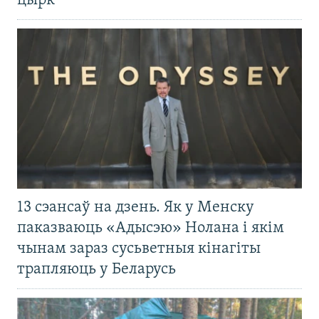
цырк
13 сэансаў на дзень. Як у Менску
паказваюць «Адысэю» Нолана і якім
чынам зараз сусьветныя кінагіты
трапляюць у Беларусь