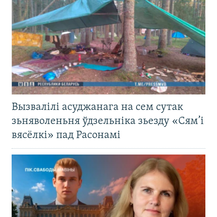
Вызвалілі асуджанага на сем сутак
зьняволеньня ўдзельніка зьезду «Сям’і
вясёлкі» пад Расонамі