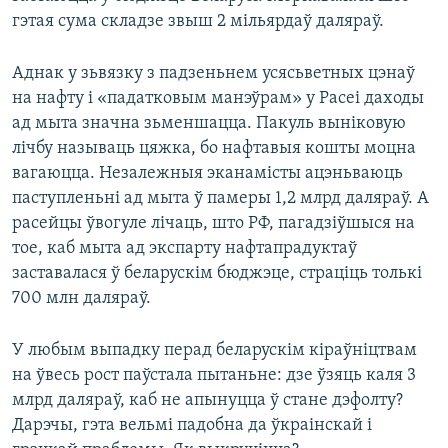
гэтая сума складзе звыш 2 мільярдаў даляраў.
Аднак у зьвязку з падзеньнем усясьветных цэнаў
на нафту і «падатковым манэўрам» у Расеі даходы
ад мыта значна зьменшацца. Пакуль выніковую
лічбу называць цяжка, бо нафтавыя кошты моцна
вагаюцца. Незалежныя эканамісты ацэньваюць
паступленьні ад мыта ў памеры 1,2 млрд даляраў. А
расейцы ўвогуле лічаць, што РФ, пагадзіўшыся на
тое, каб мыта ад экспарту нафтапрадуктаў
заставалася ў беларускім бюджэце, страціць толькі
700 млн даляраў.
У любым выпадку перад беларускім кіраўніцтвам
на ўвесь рост паўстала пытаньне: дзе ўзяць каля 3
млрд даляраў, каб не апынуцца ў стане дэфолту?
Дарэчы, гэта вельмі падобна да ўкраінскай і