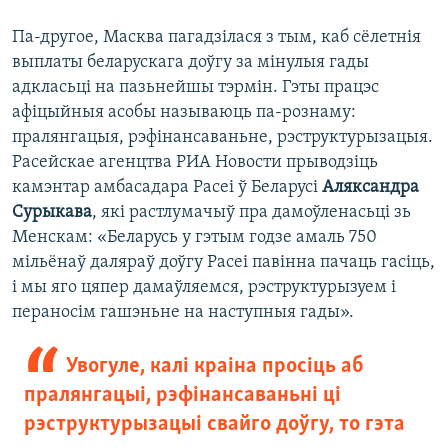
Па-другое, Масква пагадзілася з тым, каб сёлетнія
выплаты беларускага доўгу за мінулыя гады
адкласьці на пазьнейшы тэрмін. Гэты працэс
афіцыйныя асобы называюць па-рознаму:
пралянгацыя, рэфінансаваньне, рэструктурызацыя.
Расейскае агенцтва РИА Новости прыводзіць
камэнтар амбасадара Расеі ў Беларусі
Аляксандра
Сурыкава
, які растлумачыў пра дамоўленасьці зь
Менскам: «Беларусь у гэтым годзе амаль 750
мільёнаў даляраў доўгу Расеі павінна пачаць гасіць,
і мы яго цяпер дамаўляемся, рэструктурызуем і
пераносім гашэньне на наступныя гады».
Увогуле, калі краіна просіць аб
пралянгацыі, рэфінансаваньні ці
рэструктурызацыі свайго доўгу, то гэта