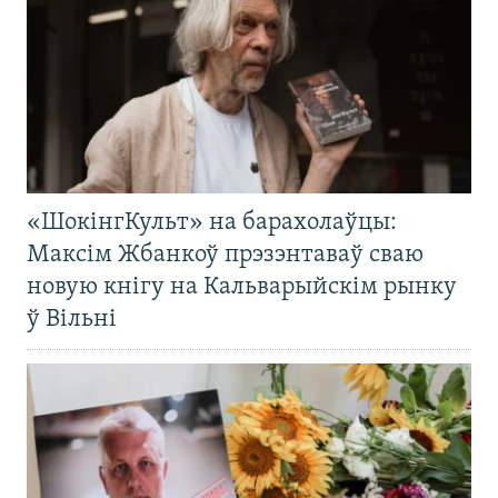
«ШокінгКульт» на барахолаўцы:
Максім Жбанкоў прэзэнтаваў сваю
новую кнігу на Кальварыйскім рынку
ў Вільні