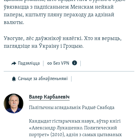
ўвязвацца з падпісаньнем Менскам нейкай
паперы, кшталту пляну пераходу да адзінай
валюты.
Увогуле, лёс даўжнікоў нялёгкі. Хто ня верыць,
паглядзіце на Ўкраіну і Грэцыю.
Падзяліцца
Без VPN
Сачыце за абнаўленьнямі
Валер Карбалевіч
Палітычны аглядальнік Радыё Свабода
Кандыдат гістарычных навук, аўтар кнігі
«Александр Лукашенко. Политический
портрет» (2010), адзін з самых цытаваных