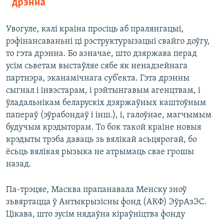
дрэнна
Увогуле, калі краіна просіць аб пралянгацыі,
рэфінансаваньні ці рэструктурызацыі свайго доўгу,
то гэта дрэнна. Бо азначае, што дзяржава перад
усім сьветам выстаўляе сябе як ненадзейнага
партнэра, эканамічнага суб’екта. Гэта дрэнны
сыгнал і інвэстарам, і рэйтынгавым агенцтвам, і
ўладальнікам беларускіх дзяржаўных каштоўным
папераў (эўрабондаў і інш.), і, галоўнае, магчымым
будучым крэдыторам. То бок такой краіне новыя
крэдыты трэба даваць зь вялікай асьцярогай, бо
ёсьць вялікая рызыка не атрымаць свае грошы
назад.
Па-трэцяе, Масква прапанавала Менску зноў
зьвяртацца ў Антыкрызісны фонд (АКФ) ЭўрАзЭС.
Цікава, што зусім нядаўна кіраўніцтва фонду