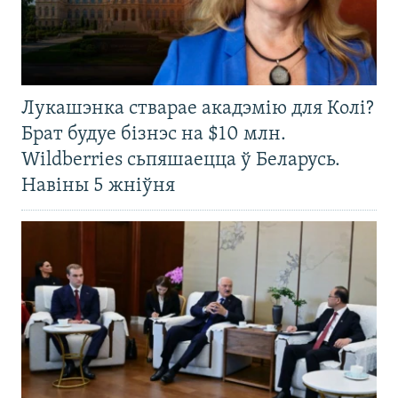
Лукашэнка стварае акадэмію для Колі?
Брат будуе бізнэс на $10 млн.
Wildberries сьпяшаецца ў Беларусь.
Навіны 5 жніўня