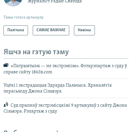
Журналіст Радыё Свабода
Тэмы гэтага артыкулу
Палітыка
САМАЕ ВАЖНАЕ
Навіны
Яшчэ на гэтую тэму
«Патрыятызм — не экстрэмізм». Фотарэпартаж з суду ў
справе сайту 1863x.com
Уцёкі і экстрадыцыя Эдуарда Пальчыса. Храналёгія
перасьледу Джона Сільвэра
Суд прызнаў экстрэмісцкімі 9 артыкулаў з сайту Джона
Сільвэра. Рэпартаж з суду