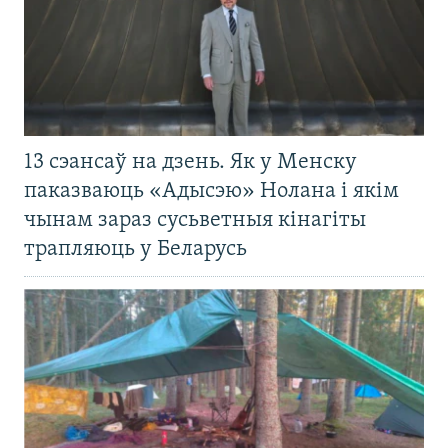
13 сэансаў на дзень. Як у Менску
паказваюць «Адысэю» Нолана і якім
чынам зараз сусьветныя кінагіты
трапляюць у Беларусь