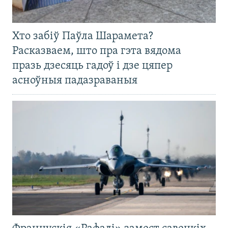
Хто забіў Паўла Шарамета?
Расказваем, што пра гэта вядома
празь дзесяць гадоў і дзе цяпер
асноўныя падазраваныя