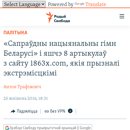
Powered by
Translate
Лінкі
ўнівэрсальнага
доступу
ПАЛІТЫКА
НАВІНЫ
Перайсьці
«Сапраўдны нацыянальны гімн
да
ТОЛЬКІ НА СВАБОДЗЕ
УСЕ НАВІНЫ
Беларусі» і яшчэ 8 артыкулаў
галоўнага
СУВЯЗЬ
ВІДЭА І ФОТА
ТЭСТЫ
зьместу
з сайту 1863х.com, якія прызналі
Перайсьці
ПАДПІСАЦЦА
ЛЮДЗІ
БЛОГІ
АБЫСЬЦІ БЛЯКАВАНЬНЕ
экстрэмісцкімі
да
ПАЛІТЫКА
ГІСТОРЫЯ НА СВАБОДЗЕ
ПАДЗЯЛІЦЦА ІНФАРМАЦЫЯЙ
RSS
галоўнай
САЧЫЦЕ ЗА АБНАЎЛЕНЬНЯМІ
Антон Трафімовіч
навігацыі
ЭКАНОМІКА
ПАДКАСТЫ
ПАДКАСТЫ
Перайсьці
25 жнівень 2016, 18:31
ВАЙНА
КНІГІ
FACEBOOK
да
Падзяліцца
Без VPN
БЕЛАРУСЫ НА ВАЙНЕ
АЎДЫЁКНІГІ
TWITTER
пошуку
ПАЛІТВЯЗЬНІ
PREMIUM
Усе сайты РС/РСЭ
Зрабіце Свабоду прыярытэтнай крыніцай ў Google