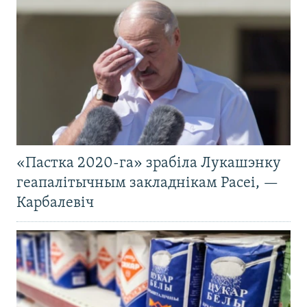
«Пастка 2020-га» зрабіла Лукашэнку
геапалітычным закладнікам Расеі, —
Карбалевіч