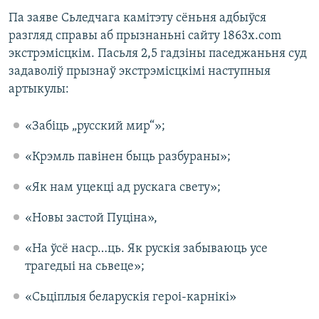
Па заяве Сьледчага камітэту сёньня адбыўся
разгляд справы аб прызнаньні сайту 1863х.com
экстрэмісцкім. Пасьля 2,5 гадзіны паседжаньня суд
задаволіў прызнаў экстрэмісцкімі наступныя
артыкулы:
«Забіць „русский мир“»;
«Крэмль павінен быць разбураны»;
«Як нам уцекці ад рускага свету»;
«Новы застой Пуціна»,
«На ўсё наср…ць. Як рускія забываюць усе
трагедыі на сьвеце»;
«Сьціплыя беларускія героі-карнікі»