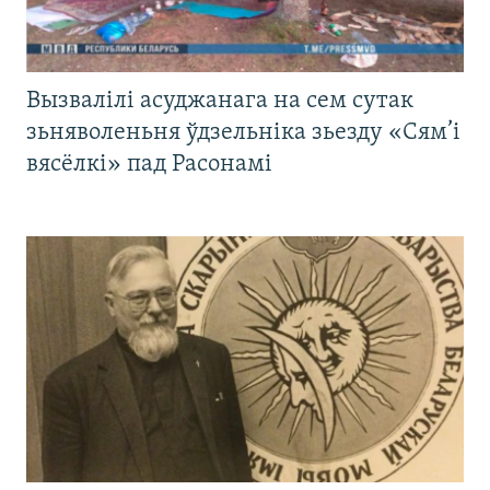
Вызвалілі асуджанага на сем сутак
зьняволеньня ўдзельніка зьезду «Сям’і
вясёлкі» пад Расонамі