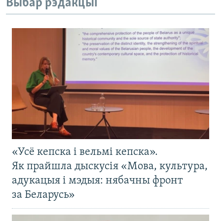
Выбар рэдакцыі
«Усё кепска і вельмі кепска».
Як прайшла дыскусія «Мова, культура,
адукацыя і мэдыя: нябачны фронт
за Беларусь»