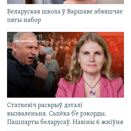
Беларуская школа ў Варшаве абвяшчае
пяты набор
Статкевіч раскрыў дэталі
вызваленьня. Сьпёка б’е рэкорды.
Пашпарты беларусаў. Навіны 6 жніўня