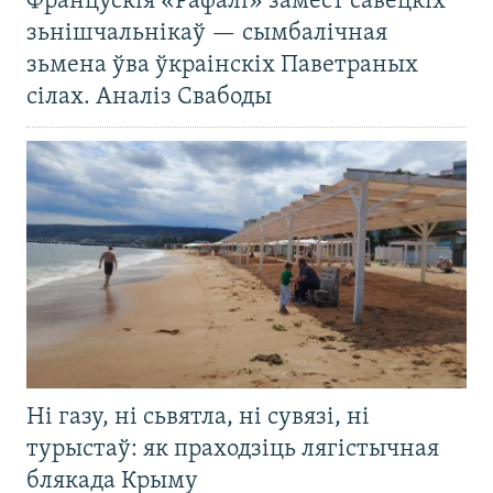
Францускія «Рафалі» замест савецкіх
зьнішчальнікаў — сымбалічная
зьмена ўва ўкраінскіх Паветраных
сілах. Аналіз Свабоды
Ні газу, ні сьвятла, ні сувязі, ні
турыстаў: як праходзіць лягістычная
блякада Крыму