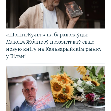
«ШокінгКульт» на барахолаўцы:
Максім Жбанкоў прэзэнтаваў сваю
новую кнігу на Кальварыйскім рынку
ў Вільні