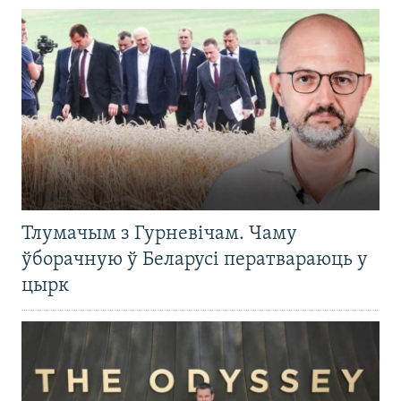
Тлумачым з Гурневічам. Чаму
ўборачную ў Беларусі ператвараюць у
цырк