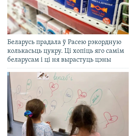
Беларусь прадала ў Расею рэкордную
колькасьць цукру. Ці хопіць яго самім
беларусам і ці ня вырастуць цэны