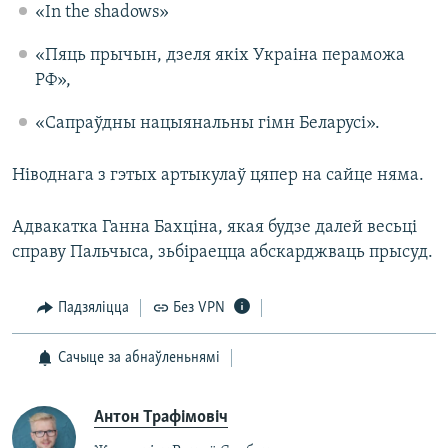
«In the shadows»
«Пяць прычын, дзеля якіх Украіна пераможа
РФ»,
«Сапраўдны нацыянальны гімн Беларусі».
Ніводнага з гэтых артыкулаў цяпер на сайце няма.
Адвакатка Ганна Бахціна, якая будзе далей весьці
справу Пальчыса, зьбіраецца абскарджваць прысуд.
Падзяліцца
Без VPN
Сачыце за абнаўленьнямі
Антон Трафімовіч