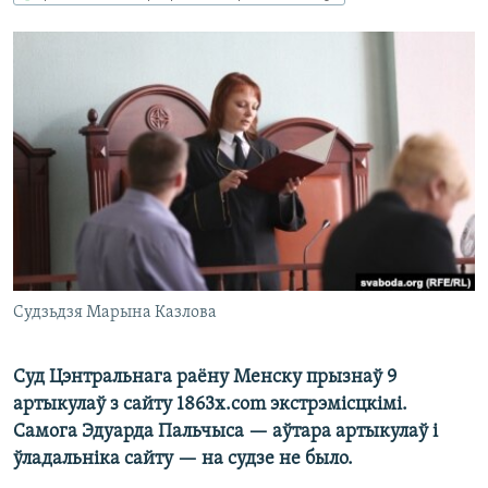
КУЛЬТУРА
МОВА
КАЛЯНДАР
НА ХВАЛЯХ СВАБОДЫ
Судзьдзя Марына Казлова
Суд Цэнтральнага раёну Менску прызнаў 9
артыкулаў з сайту 1863х.com экстрэмісцкімі.
Самога Эдуарда Пальчыса — аўтара артыкулаў і
ўладальніка сайту — на судзе не было.