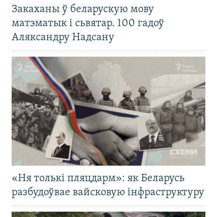
Закаханы ў беларускую мову
матэматык і сьвятар. 100 гадоў
Аляксандру Надсану
«Ня толькі пляцдарм»: як Беларусь
разбудоўвае вайсковую інфраструктуру