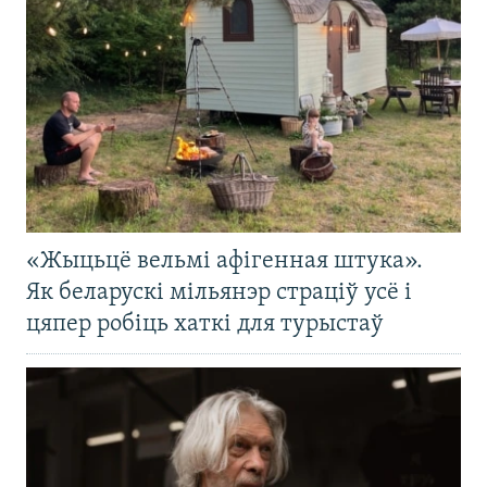
«Жыцьцё вельмі афігенная штука».
Як беларускі мільянэр страціў усё і
цяпер робіць хаткі для турыстаў