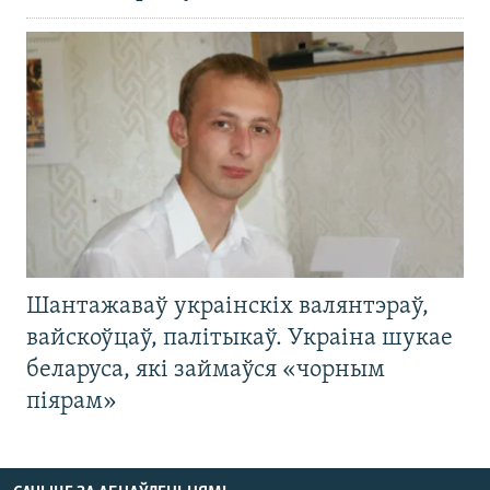
Шантажаваў украінскіх валянтэраў,
вайскоўцаў, палітыкаў. Украіна шукае
беларуса, які займаўся «чорным
піярам»