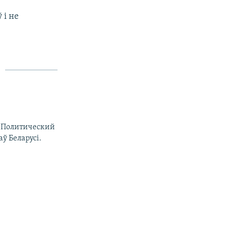
 і не
. Политический
ў Беларусі.