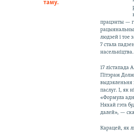
таму.
працэнты — г
рацыянальны 
людзей і тое 
7 стала падзе
насельніцтва.
17 лістапада 
Пітэрам Долм
выдзяленьня 
паслуг. І, як
«Формула адна
Няхай гэта бу
далей», — ск
Карацей, як л