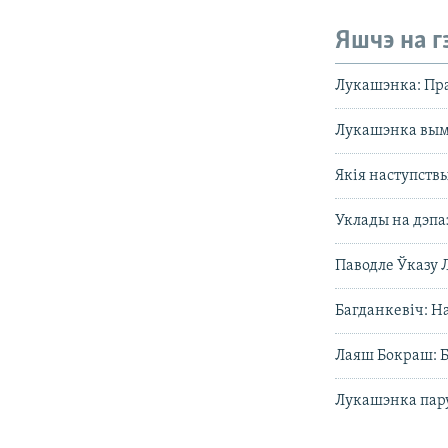
Яшчэ на г
Лукашэнка: Пр
Лукашэнка вым
Якія наступствы
Уклады на дэпа
Паводле Ўказу 
Багданкевіч: Н
Лаяш Бокраш: Б
Лукашэнка пару