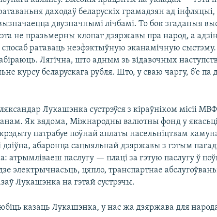
ратаваньня даходаў беларускіх грамадзян ад інфляцыі,
вызначаецца двузначнымі лічбамі. То бок згаданыя вы
эта не празьмерны клопат дзяржавы пра народ, а адзі
спосаб ратаваць неэфэктыўную эканамічную сыстэму. 
забіраюць. Лягічна, што адным зь відавочных наступст
ньне курсу беларускага рубля. Што, у сваю чаргу, б’е па
Аляксандар Лукашэнка сустрэўся з кіраўніком місіі МВФ
анам. Як вядома, Міжнародны валютны фонд у якасьц
крэдыту патрабуе поўнай аплаты насельніцтвам каму
 ні дзіўна, абаронца сацыяльнай дзяржавы з гэтым пагад
: атрымліваеш паслугу — плаці за гэтую паслугу ў поў
дзе электрычнасьць, цяпло, транспартнае абслугоўваньн
азаў Лукашэнка на гэтай сустрэчы.
юбіць казаць Лукашэнка, у нас жа дзяржава для народ