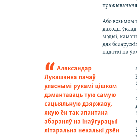
пражываньня
Або возьмем т
даходы ўклад
мэдыі, камэн
для беларуск
падаткі на ўк
Аляксандар
Лукашэнка пачаў
уласнымі рукамі цішком
дэмантаваць тую самую
сацыяльную дзяржаву,
якую ён так апантана
абараняў на інаўгурацыі
літаральна некалькі дзён