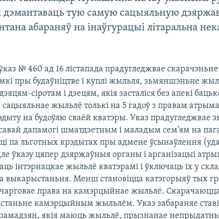
 дэмантаваць тую самую сацыяльную дзяржав
нтана абараняў на інаўгурацыі літаральна нек
ўказ № 460 ад 16 лістапада прадугледжвае скарачэньне
кі пры будаўніцтве і куплі жыльля, зьмяншэньне жы
 дзяцям-сіротам і дзецям, якія засталіся без апекі бацьк
ь сацыяльнае жыльлё толькі на 5 гадоў з правам атрым
рэдыту на будоўлю сваёй кватэры. Указ прадугледжвае
савай дапамогі шматдзетным і маладым сем’ям на па
ці па льготных крэдытах пры адмене ўсынаўлення (уд
дле ўказу цяпер дзяржаўныя органы і арганізацыі атр
аць інтэрнацкае жыльлё кватэрамі і ўключаць іх у скл
 выкарыстаньня. Менш становіцца катэгорыяў тых гр
арговае права на камэрцыйнае жыльлё. Скарачаюцца
ыстаньне камэрцыйным жыльлём. Указ забараняе ставіц
рамадзян, якія маюць жыльлё, прызнанае непрыдатн