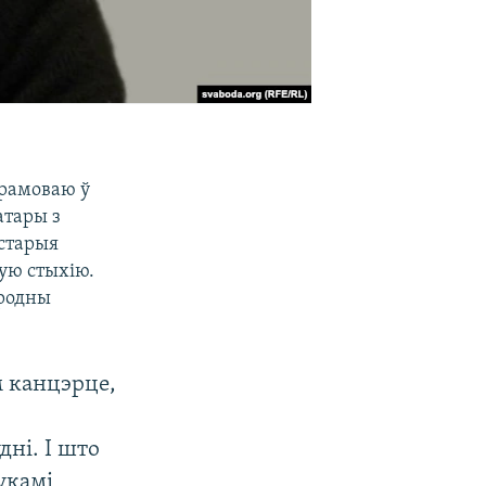
прамоваю ў
атары з
 старыя
ую стыхію.
ародны
м канцэрце,
дні. І што
укамі