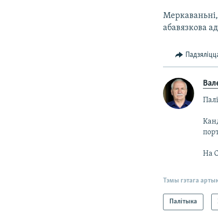
Меркаваньні, 
абавязкова а
Падзяліцц
Вал
Пал
Кан
порт
На С
Тэмы гэтага арты
Палітыка