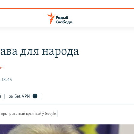
ава для народа
іч
, 18:45
а
Без VPN
 прыярытэтнай крыніцай ў Google