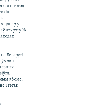
 якая штогод
сокія
ны
А цяпер у
ваў дэкрэту №
 даходах
 па Беларусі
і ўмовы
нальных
зіўся.
ным аб’ёме.
е і гэтак
а.