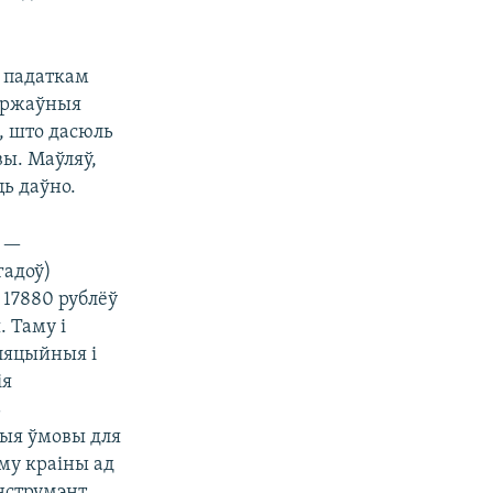
м падаткам
зяржаўныя
, што дасюль
вы. Маўляў,
ць даўно.
ў —
гадоў)
 17880 рублёў
. Таму і
фляцыйныя і
ія
ь
ныя ўмовы для
эму краіны ад
інструмэнт