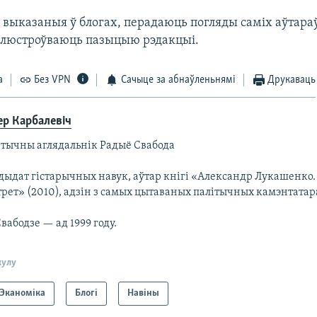
выказаныя ў блогах, перадаюць погляды саміх аўтараў
длюстроўваюць пазыцыю рэдакцыі.
а
Без VPN
Сачыце за абнаўленьнямі
Друкаваць
ер Карбалевіч
ітычны аглядальнік Радыё Свабода
дыдат гістарычных навук, аўтар кнігі «Александр Лукашенко
рет» (2010), адзін з самых цытаваных палітычных камэнтатара
вабодзе — ад 1999 году.
кулу
Эканоміка
Блогі
Навіны