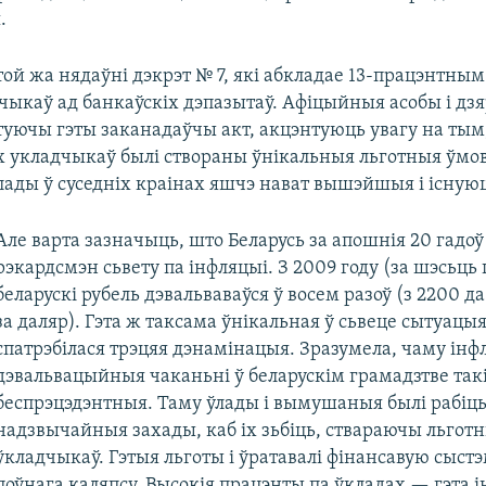
.
ой жа нядаўні дэкрэт № 7, які абкладае 13-працэнтны
чыкаў ад банкаўскіх дэпазытаў. Афіцыйныя асобы і д
туючы гэты заканадаўчы акт, акцэнтуюць увагу на тым
іх укладчыкаў былі створаны ўнікальныя льготныя ўмо
лады ў суседніх краінах яшчэ нават вышэйшыя і існую
Але варта зазначыць, што Беларусь за апошнія 20 гадо
рэкардсмэн сьвету па інфляцыі. З 2009 году (за шэсьць 
беларускі рубель дэвальваваўся ў восем разоў (з 2200 да
за даляр). Гэта ж таксама ўнікальная ў сьвеце сытуацыя
спатрэбілася трэцяя дэнамінацыя. Зразумела, чаму ін
дэвальвацыйныя чаканьні ў беларускім грамадзтве так
беспрэцэдэнтныя. Таму ўлады і вымушаныя былі рабіц
надзвычайныя захады, каб іх зьбіць, ствараючы льгот
ўкладчыкаў. Гэтыя льготы і ўратавалі фінансавую сыст
поўнага каляпсу. Высокія працэнты па ўкладах — гэта 