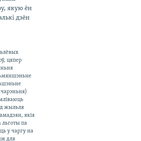
у, якую ён
алькі дзён
льлёвых
оў, цяпер
аньня
 зьмяншэньне
гашэньне
ачарэньня)
ымліваюць
ад жыльля
амадзян, якія
 льготы па
ь у чаргу на
ым для