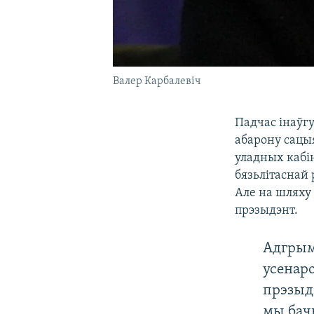
Валер Карбалевіч
Падчас інаўг
абарону сацы
уладных кабін
бязьлітаснай
Але на шляху
прэзыдэнт.
Адгрым
усенаро
прэзыдэ
мы бач