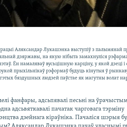
урацыі Аляксандар Лукашэнка выступіў з палымянай 
яльнай дзяржавы, на якую нібыта замахнуліся рэфарм
этаў. Ён намаляваў вусьцішную карціну, у якой дзеці і
 рукой прыхільнікаў рэформаў будуць кінутыя ў рынкав
 гэтых бяздушных людзей паўстае як магутны волат н
елі фанфары, адсьпявалі песьні на ўрачысты
дна адсьвяткавалі пачатак чарговага тэрміну
нцтва дзейнага кіраўніка. Пачаліся шэрыя бу
ым? Аляксандар Лукашэнка пачаў уласнымі р