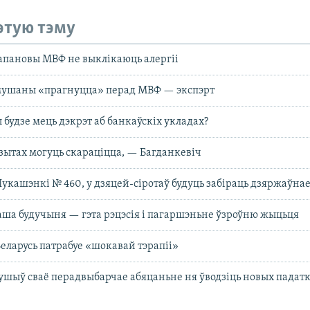
этую тэму
апановы МВФ не выклікаюць алергіі
ушаны «прагнуцца» перад МВФ — экспэрт
 будзе мець дэкрэт аб банкаўскіх укладах?
зытах могуць скараціцца, — Багданкевіч
Лукашэнкі № 460, у дзяцей-сіротаў будуць забіраць дзяржаўна
аша будучыня — гэта рэцэсія і пагаршэньне ўзроўню жыцьця
еларусь патрабуе «шокавай тэрапіі»
шыў сваё перадвыбарчае абяцаньне ня ўводзіць новых падат