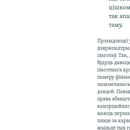
цішком
так апа
таму.
Прэзыдэнцкі 
дзяржпадтрым
ільготаў. Так,
будуць давац
ільготнага к
памеру фінан
запазычанась
дзяцей. Паво
права абвяшч
камэрцыйнага
маюць першач
плаце за кар
жыльлё тых г