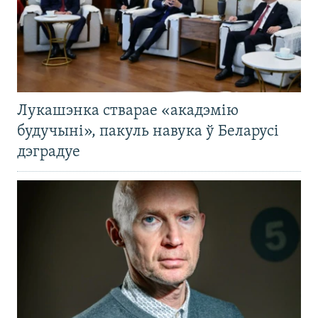
Лукашэнка стварае «акадэмію
будучыні», пакуль навука ў Беларусі
дэградуе