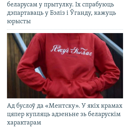
беларусам у прытулку. Іх спрабуюць
дэпартаваць у Бэліз і Ўганду, кажуць
юрысты
Ад буслоў да «Ментску». У якіх крамах
цяпер купляць адзеньне зь беларускім
характарам