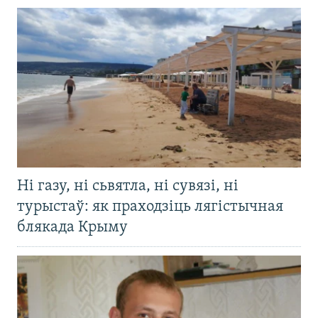
Ні газу, ні сьвятла, ні сувязі, ні
турыстаў: як праходзіць лягістычная
блякада Крыму