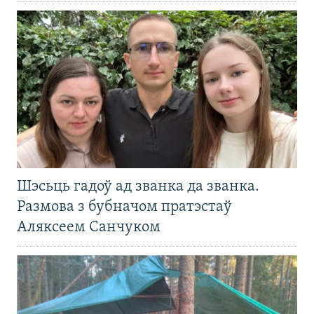
Шэсьць гадоў ад званка да званка.
Размова з бубначом пратэстаў
Аляксеем Санчуком