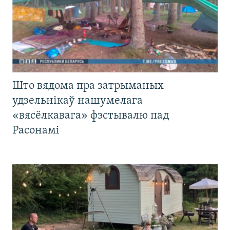
Што вядома пра затрыманых
удзельнікаў нашумелага
«вясёлкавага» фэстывалю пад
Расонамі