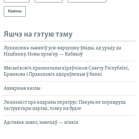
Навіны
Яшчэ на гэтую тэму
Лукашэнка зьмяніў усю вярхушку ўлады, ад ураду да
Нацбанку. Новы прэм’ер — Кабякоў
Мясьніковіч прызначаны кіраўніком Савету Рэспублікі,
Ермакова і Пракаповіч адпраўленыя ў банкі
Ахвярныя казлы
Эканаміст пра кадравы ператрус: Пакуль не перамруць
інструктары партыі, толку ня будзе
Адставак шмат, зьменаў — ніякіх