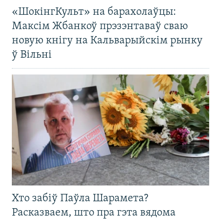
«ШокінгКульт» на барахолаўцы:
Максім Жбанкоў прэзэнтаваў сваю
новую кнігу на Кальварыйскім рынку
ў Вільні
Хто забіў Паўла Шарамета?
Расказваем, што пра гэта вядома