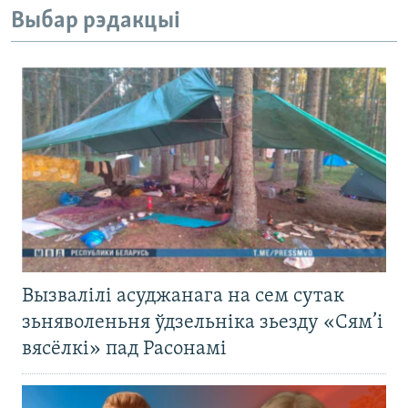
Выбар рэдакцыі
Вызвалілі асуджанага на сем сутак
зьняволеньня ўдзельніка зьезду «Сям’і
вясёлкі» пад Расонамі