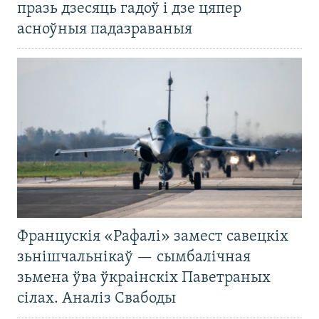
празь дзесяць гадоў і дзе цяпер
асноўныя падазраваныя
Францускія «Рафалі» замест савецкіх
зьнішчальнікаў — сымбалічная
зьмена ўва ўкраінскіх Паветраных
сілах. Аналіз Свабоды