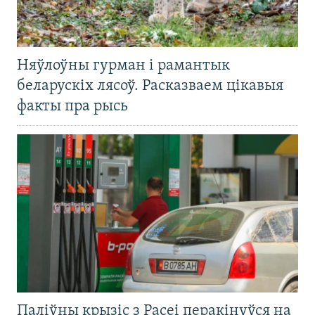
Няўлоўны гурман і рамантык
беларускіх лясоў. Расказваем цікавыя
факты пра рысь
Паліўны крызіс з Расеі перакінуўся на