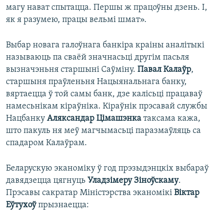
магу нават спытацца. Першы ж працоўны дзень. І,
як я разумею, працы вельмі шмат».
Выбар новага галоўнага банкіра краіны аналітыкі
называюць па сваёй значнасьці другім пасьля
вызначэньня старшыні Саўміну.
Павал Калаўр
,
старшыня праўленьня Нацыянальнага банку,
вяртаецца ў той самы банк, дзе калісьці працаваў
намесьнікам кіраўніка. Кіраўнік прэсавай службы
Нацбанку
Аляксандар Цімашэнка
таксама кажа,
што пакуль ня меў магчымасьці паразмаўляць са
спадаром Калаўрам.
Беларускую эканоміку ў год прэзыдэнцкіх выбараў
давядзецца цягнуць
Уладзімеру Зіноўскаму
.
Прэсавы сакратар Міністэрства эканомікі
Віктар
Еўтухоў
прызнаецца: