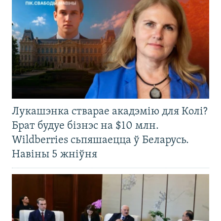
Лукашэнка стварае акадэмію для Колі?
Брат будуе бізнэс на $10 млн.
Wildberries сьпяшаецца ў Беларусь.
Навіны 5 жніўня