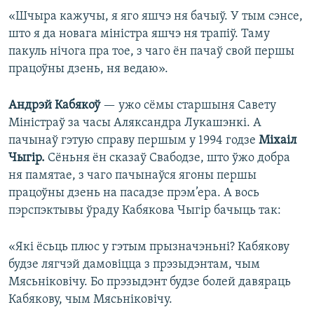
«Шчыра кажучы, я яго яшчэ ня бачыў. У тым сэнсе,
што я да новага міністра яшчэ ня трапіў. Таму
пакуль нічога пра тое, з чаго ён пачаў свой першы
працоўны дзень, ня ведаю».
Андрэй Кабякоў
— ужо сёмы старшыня Савету
Міністраў за часы Аляксандра Лукашэнкі. А
пачынаў гэтую справу першым у 1994 годзе
Міхаіл
Чыгір.
Сёньня ён сказаў Свабодзе, што ўжо добра
ня памятае, з чаго пачынаўся ягоны першы
працоўны дзень на пасадзе прэм’ера. А вось
пэрспэктывы ўраду Кабякова Чыгір бачыць так:
«Які ёсьць плюс у гэтым прызначэньні? Кабякову
будзе лягчэй дамовіцца з прэзыдэнтам, чым
Мясьніковічу. Бо прэзыдэнт будзе болей давяраць
Кабякову, чым Мясьніковічу.