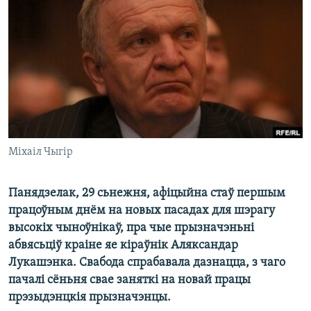
КУЛЬТУРА
МОВА
КАЛЯНДАР
НА ХВАЛЯХ СВАБОДЫ
Міхаіл Чыгір
Панядзелак, 29 сьнежня, афіцыйна стаў першым
працоўным днём на новых пасадах для шэрагу
высокіх чыноўнікаў, пра чые прызначэньні
абвясьціў краіне яе кіраўнік Аляксандар
Лукашэнка. Свабода спрабавала дазнацца, з чаго
пачалі сёньня свае заняткі на новай працы
прэзыдэнцкія прызначэнцы.