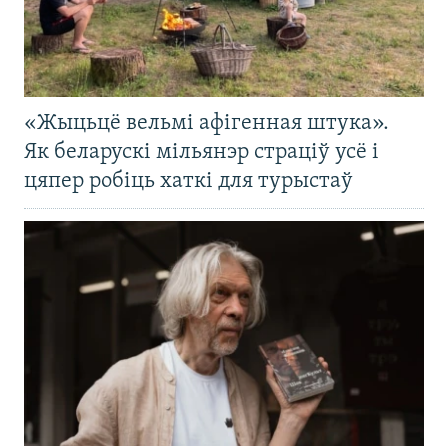
«Жыцьцё вельмі афігенная штука».
Як беларускі мільянэр страціў усё і
цяпер робіць хаткі для турыстаў