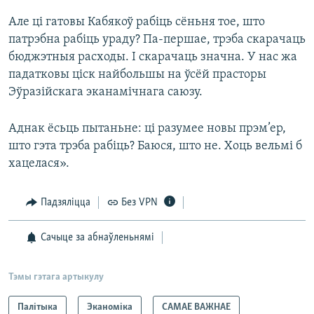
Але ці гатовы Кабякоў рабіць сёньня тое, што
патрэбна рабіць ураду? Па-першае, трэба скарачаць
бюджэтныя расходы. І скарачаць значна. У нас жа
падатковы ціск найбольшы на ўсёй прасторы
Эўразійскага эканамічнага саюзу.
Аднак ёсьць пытаньне: ці разумее новы прэм’ер,
што гэта трэба рабіць? Баюся, што не. Хоць вельмі б
хацелася».
Падзяліцца
Без VPN
Сачыце за абнаўленьнямі
Тэмы гэтага артыкулу
Палітыка
Эканоміка
САМАЕ ВАЖНАЕ