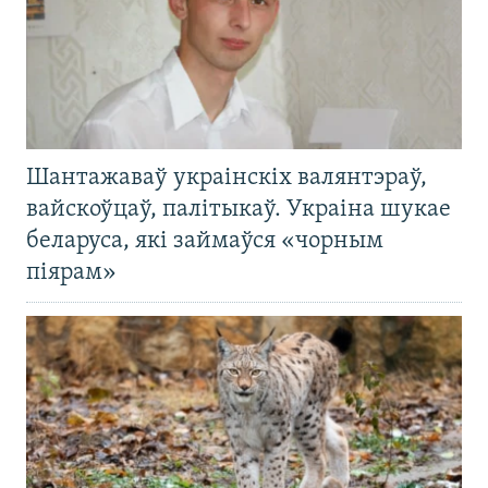
Шантажаваў украінскіх валянтэраў,
вайскоўцаў, палітыкаў. Украіна шукае
беларуса, які займаўся «чорным
піярам»