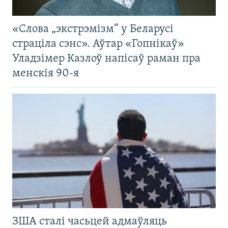
«Слова „экстрэмізм“ у Беларусі
страціла сэнс». Аўтар «Гопнікаў»
Уладзімер Казлоў напісаў раман пра
менскія 90-я
ЗША сталі часьцей адмаўляць