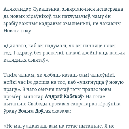
Аляксандар Лукашэнка, зьвяртаючыся непасрэдна
да новых кіраўнікоў, так патлумачыў, чаму ён
зрабіў важныя кадравыя зьмяненьні, не чакаючы
Новага году:
«Для таго, каб вы падумалі, як вы пачняце новы
год. І адразу, без раскачкі, пачалі дзейнічаць пасьля
калядных сьвятаў».
Такім чынам, як любяць казаць самі чыноўнікі,
нейкі час ім даецца на тое, каб «уцягнуцца ў новую
працу». З чаго сёньня пачаў гэты працэс новы
прэм’ер-міністар
Андрэй Кабякоў
? На гэтае
пытаньне Свабоды прэсавая сакратарка кіраўніка
ўраду
Вольга Доўгая
сказала:
«Не магу адказаць вам на гэтае пытаньне. Я не