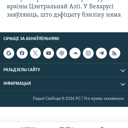
краіны Цэнтральнай Азіі. У Беларусі
заяўляюць, што дэфіцыту бэнзіну няма
САЧЫЦЕ ЗА АБНАЎЛЕНЬНЯМІ
РАЗЬДЗЕЛЫ САЙТУ
ІНФАРМАЦЫЯ
Радыё Свабода © 2026 РС | Усе правы захаваныя.