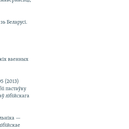
 імавернасьці,
зь Беларусі.
скіх ваенных
5 (2013)
біі пастаўку
ў лібійскага
альніка —
лібійскае