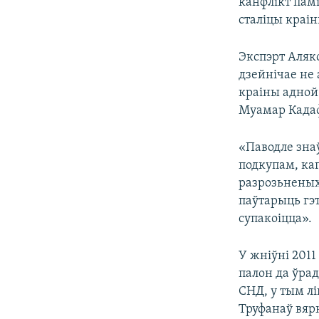
канфлікт памі
сталіцы краін
Экспэрт Алякс
дзейнічае не 
краіны адной 
Муамар Кадаф
«Паводле знаў
подкупам, каг
разрозьненых 
паўтарыць гэт
супакоіцца».
У жніўні 201
палон да ўрад
СНД, у тым лі
Труфанаў вярн