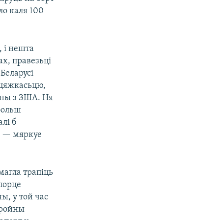
ло каля 100
 і нешта
ах, правезьці
Беларусі
 цяжкасьцю,
ны з ЗША. Ня
больш
лі б
, — мяркуе
 магла трапіць
апорце
ы, у той час
бройны