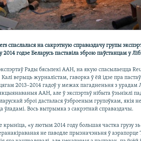
ers спаслалася на сакрэтную справаздачу групы экспэр
у 2014 годзе Беларусь паставіла зброю паўстанцам у Лібі
кспэртаў Рады бясьпекі ААН, на якую спасылаецца Reut
 Калі верыць журналістам, гаворка ў ёй ідзе пра пастаў
ягам 2013–2014 гадоў у межах пагадненьня з урадам Лі
нкцыянаваныя ААН, але ў экспэртаў нібыта ўзьніклі па
ларускай зброі дасталася ўзброеным групоўкам, якія н
 ўладамі. Вось вытрымка з сакрэтнай справаздачы.
 крыніца, «у лютым 2014 году большая частка грузу зь 
перанакіраваная не паводле прызначэньня ў аэрапорце