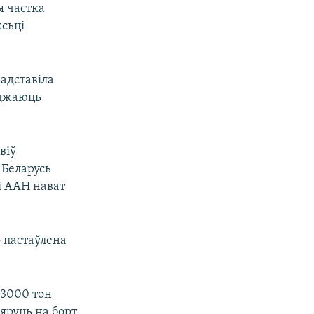
я частка
хсьці
радставіла
рджаюць
віў
 Беларусь
і ААН нават
о пастаўлена
 3000 тон
бяруць на борт