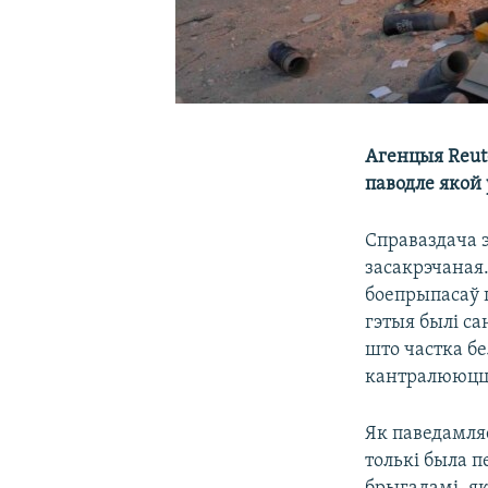
Агенцыя Reut
паводле якой 
Справаздача э
засакрэчаная.
боепрыпасаў ц
гэтыя былі са
што частка бе
кантралююцца
Як паведамляе
толькі была 