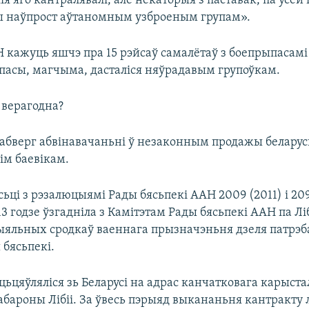
ія яго кантралявалі, але некаторыя з паставак, па ўсёй
ы наўпрост аўтаномным узброеным групам».
кажуць яшчэ пра 15 рэйсаў самалётаў з боепрыпасамі 
пасы, магчыма, дасталіся няўрадавым групоўкам.
 верагодна?
 абверг абвінавачаньні ў незаконным продажы белару
кім баевікам.
ьці з рэзалюцыямі Рады бясьпекі ААН 2009 (2011) і 209
13 годзе ўзгадніла з Камітэтам Рады бясьпекі ААН па Лі
ыяльных сродкаў ваеннага прызначэньня дзеля патрэба
 бясьпекі.
ьцяўляліся зь Беларусі на адрас канчатковага карыст
абароны Лібіі. За ўвесь пэрыяд выкананьня кантракту 