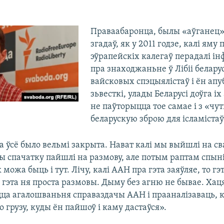
Праваабаронца, былы «аўганец
згадаў, як у 2011 годзе, калі яму 
эўрапейскіх калегаў перадалі 
пра знаходжаньне ў Лібіі белару
вайсковых спэцыялістаў і ён апу
зьвесткі, улады Беларусі доўга іх 
не паўторыцца тое самае і з «чу
беларускую зброю для ісламістаў
а ўсё было вельмі закрыта. Нават калі мы выйшлі на с
 спачатку пайшлі на размову, але потым раптам спыні
можа быць і тут. Лічу, калі ААН пра гэта заяўляе, то гэ
гэта ня проста размовы. Дыму без агню не бывае. Хаця
цца агалошваньня справаздачы ААН і прааналізаваць, к
 грузу, куды ён пайшоў і каму дастаўся».