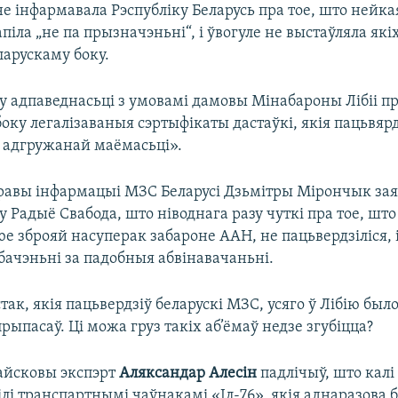
 інфармавала Рэспубліку Беларусь пра тое, што нейка
піла „не па прызначэньні“, і ўвогуле не выстаўляла які
ларускаму боку.
 у адпаведнасьці з умовамі дамовы Мінабароны Лібіі п
боку легалізаваныя сэртыфікаты дастаўкі, якія пацьвя
й адгружанай маёмасьці».
равы інфармацыі МЗС Беларусі Дзьмітры Мірончык зая
 Радыё Свабода, што ніводнага разу чуткі пра тое, што
е зброяй насуперак забароне ААН, не пацьвердзіліся, 
бачэньні за падобныя абвінавачаньні.
так, якія пацьвердзіў беларускі МЗС, усяго ў Лібію был
рыпасаў. Ці можа груз такіх аб’ёмаў недзе згубіцца?
айсковы экспэрт
Аляксандар Алесін
падлічыў, што калі
ілі транспартнымі чаўнакамі «Іл-76», якія аднаразова 