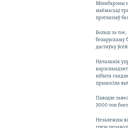
Мінабароны не
маёмасьці тра
прэтэнзіяў бе
Больш за тое,
беларускаму 
дастаўку ўсё
Начальнік уп
карэспандэнту
нібыта гандлю
прыносіла вы
Паводле зьвес
3000 тон боеп
Незалежны в
грузу перавоз