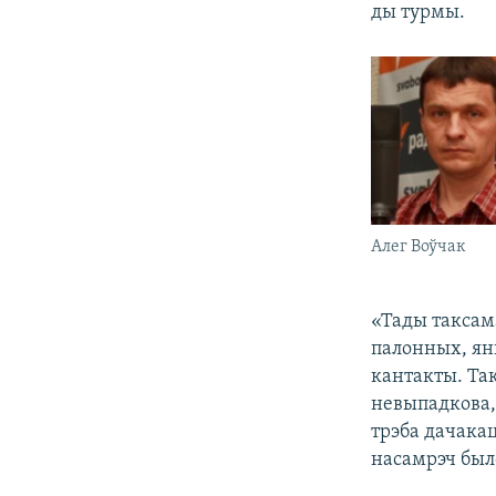
ды турмы.
Алег Воўчак
«Тады таксам
палонных, яны
кантакты. Так 
невыпадкова, 
трэба дачака
насамрэч было