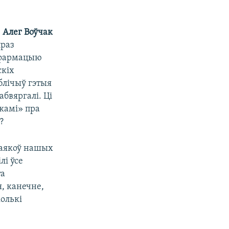
»
Алег Воўчак
праз
інфармацыю
скіх
блічыў гэтыя
абвяргалі. Ці
ткамі» пра
?
ваякоў нашых
лі ўсе
та
, канечне,
олькі