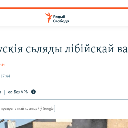
ускія сьляды лібійскай в
віч
 17:44
а
Без VPN
 прыярытэтнай крыніцай ў Google