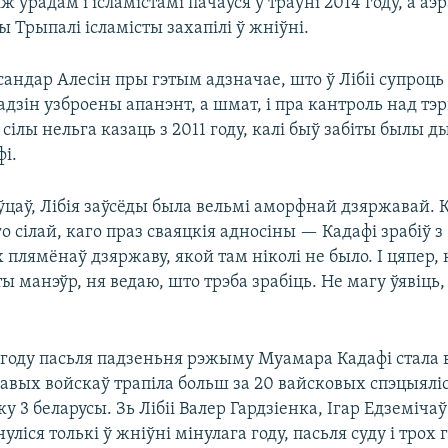
ж урадам і ісламістамі пачаўся ў траўні 2014 году, а аэ
ы Трыпалі ісламісты захапілі ў жніўні.
андар Алесін пры гэтым адзначае, што ў Лібіі супроць
адзін узброены апанэнт, а шмат, і пра кантроль над т
сілы нельга казаць з 2011 году, калі быў забіты былы д
і.
цаў, Лібія заўсёды была вельмі аморфнай дзяржавай. 
о сілай, каго праз сваяцкія адносіны — Кадафі зрабіў з
плямёнаў дзяржаву, якой там ніколі не было. І цяпер, 
ы манэўр, ня ведаю, што трэба зрабіць. Не магу ўявіць, 
1 году пасьля падзеньня рэжыму Муамара Кадафі стала 
авых войскаў трапіла больш за 20 вайсковых спэцыяліс
ку 3 беларусы. Зь Лібіі Валер Гардзіенка, Ігар Едземічаў
уліся толькі ў жніўні мінулага году, пасьля суду і трох 