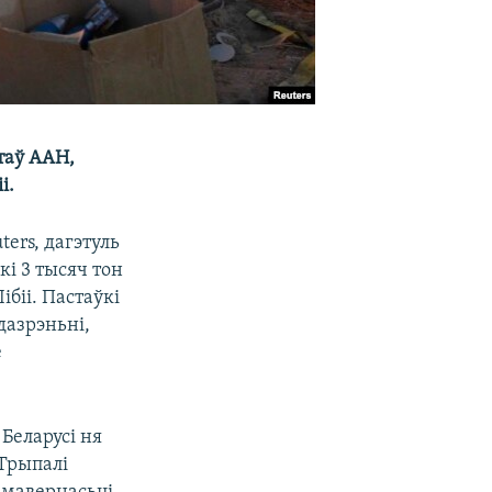
таў ААН,
і.
ers, дагэтуль
кі 3 тысяч тон
біі. Пастаўкі
дазрэньні,
е
Беларусі ня
 Трыпалі