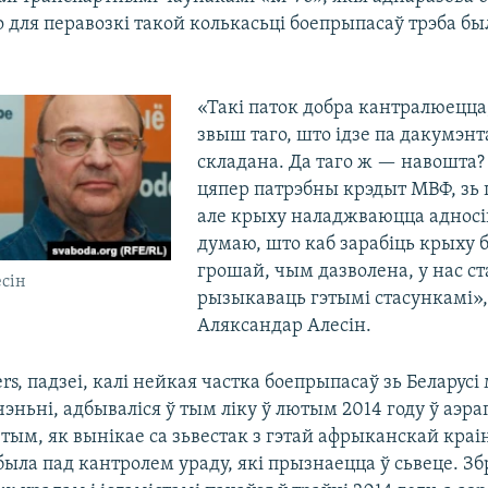
то для перавозкі такой колькасьці боепрыпасаў трэба бы
«Такі паток добра кантралюецца,
звыш таго, што ідзе па дакумэнт
складана. Да таго ж — навошта? 
цяпер патрэбны крэдыт МВФ, зь
але крыху наладжваюцца адносі
думаю, што каб зарабіць крыху 
грошай, чым дазволена, у нас ста
сін
рызыкаваць гэтымі стасункамі»
Аляксандар Алесін.
rs, падзеі, калі нейкая частка боепрыпасаў зь Беларусі
эньні, адбываліся ў тым ліку ў лютым 2014 году ў аэр
тым, як вынікае са зьвестак з гэтай афрыканскай краін
была пад кантролем ураду, які прызнаецца ў сьвеце. З