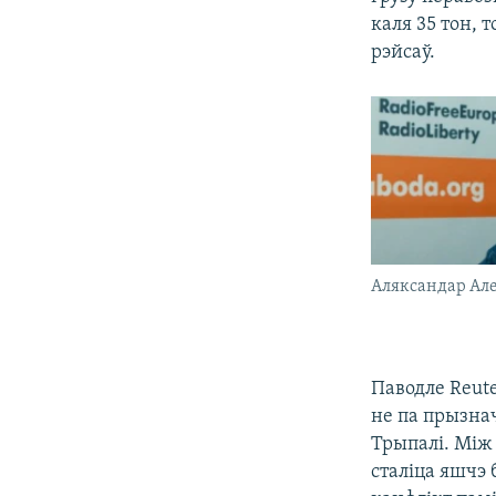
каля 35 тон, 
рэйсаў.
Аляксандар Але
Паводле Reute
не па прызнач
Трыпалі. Між 
сталіца яшчэ 