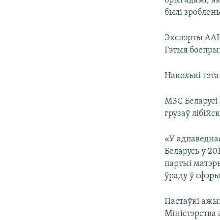
брыгадамі, як
былі зроблен
Экспэрты ААН 
Гэтыя боепры
Наколькі гэта
МЗС Беларусі
грузаў лібійс
«У адпаведнас
Беларусь у 20
партыі матэр
ўраду ў сфэры
Пастаўкі ажыц
Міністэрства 