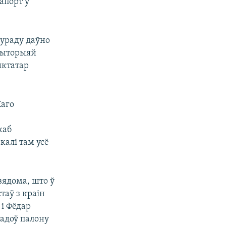
рапорт у
 ураду даўно
эрыторыяй
ыктатар
Каго
каб
калі там усё
вядома, што ў
таў з краін
 і Фёдар
гадоў палону