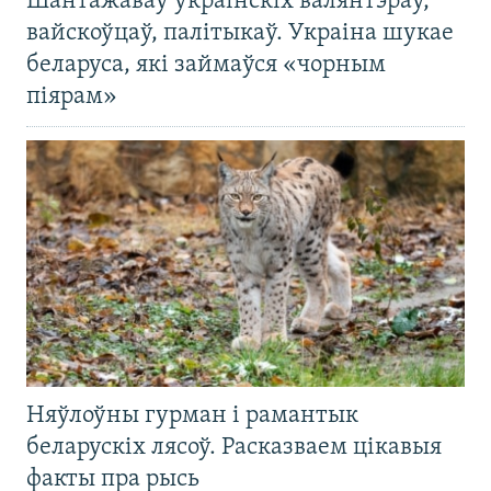
Шантажаваў украінскіх валянтэраў,
вайскоўцаў, палітыкаў. Украіна шукае
беларуса, які займаўся «чорным
піярам»
Няўлоўны гурман і рамантык
беларускіх лясоў. Расказваем цікавыя
факты пра рысь