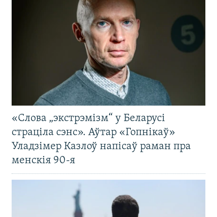
«Слова „экстрэмізм“ у Беларусі
страціла сэнс». Аўтар «Гопнікаў»
Уладзімер Казлоў напісаў раман пра
менскія 90-я