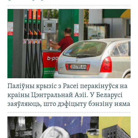
Паліўны крызіс з Расеі перакінуўся на
краіны Цэнтральнай Азіі. У Беларусі
заяўляюць, што дэфіцыту бэнзіну няма