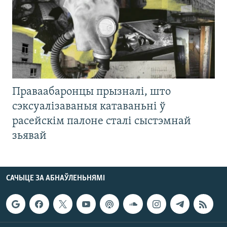
Праваабаронцы прызналі, што
сэксуалізаваныя катаваньні ў
расейскім палоне сталі сыстэмнай
зьявай
САЧЫЦЕ ЗА АБНАЎЛЕНЬНЯМІ