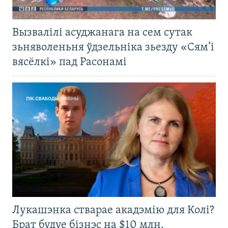
Вызвалілі асуджанага на сем сутак
зьняволеньня ўдзельніка зьезду «Сям’і
вясёлкі» пад Расонамі
Лукашэнка стварае акадэмію для Колі?
Брат будуе бізнэс на $10 млн.