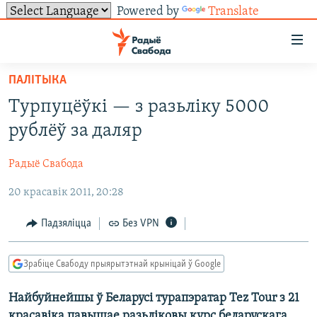
Powered by
Translate
Лінкі
ўнівэрсальнага
доступу
ПАЛІТЫКА
НАВІНЫ
Перайсьці
Турпуцёўкі — з разьліку 5000
да
ТОЛЬКІ НА СВАБОДЗЕ
УСЕ НАВІНЫ
рублёў за даляр
галоўнага
СУВЯЗЬ
ВІДЭА І ФОТА
ТЭСТЫ
зьместу
Радыё Свабода
Перайсьці
ПАДПІСАЦЦА
ЛЮДЗІ
БЛОГІ
АБЫСЬЦІ БЛЯКАВАНЬНЕ
да
20 красавік 2011, 20:28
ПАЛІТЫКА
ГІСТОРЫЯ НА СВАБОДЗЕ
ПАДЗЯЛІЦЦА ІНФАРМАЦЫЯЙ
RSS
галоўнай
САЧЫЦЕ ЗА АБНАЎЛЕНЬНЯМІ
навігацыі
ЭКАНОМІКА
ПАДКАСТЫ
ПАДКАСТЫ
Падзяліцца
Без VPN
Перайсьці
ВАЙНА
КНІГІ
FACEBOOK
да
Зрабіце Свабоду прыярытэтнай крыніцай ў Google
БЕЛАРУСЫ НА ВАЙНЕ
АЎДЫЁКНІГІ
TWITTER
пошуку
Найбуйнейшы ў Беларусі турапэратар Tez Tour з 21
ПАЛІТВЯЗЬНІ
PREMIUM
Усе сайты РС/РСЭ
красавіка павышае разьліковы курс беларускага