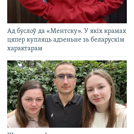
Ад буслоў да «Ментску». У якіх крамах
цяпер купляць адзеньне зь беларускім
характарам