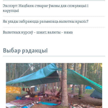
Экспэрт: Нацбанк стварае ўмовы для спэкуляцыі і
карупцыі
Як улады зьбіраюцца разьвязаць валютны крызіс?
Валютных курсаў – шмат; валюты – няма
Выбар рэдакцыі