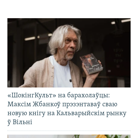
«ШокінгКульт» на барахолаўцы:
Максім Жбанкоў прэзэнтаваў сваю
новую кнігу на Кальварыйскім рынку
ў Вільні