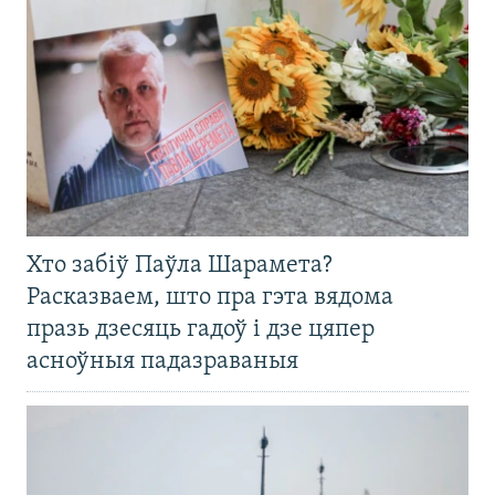
Хто забіў Паўла Шарамета?
Расказваем, што пра гэта вядома
празь дзесяць гадоў і дзе цяпер
асноўныя падазраваныя