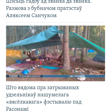
Шэсьць гадоў ад званка да званка.
Размова з бубначом пратэстаў
Аляксеем Санчуком
Што вядома пра затрыманых
удзельнікаў нашумелага
«вясёлкавага» фэстывалю пад
Расонамі