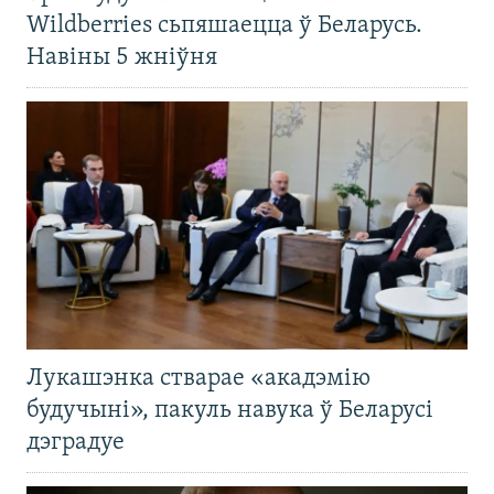
Wildberries сьпяшаецца ў Беларусь.
Навіны 5 жніўня
Лукашэнка стварае «акадэмію
будучыні», пакуль навука ў Беларусі
дэградуе