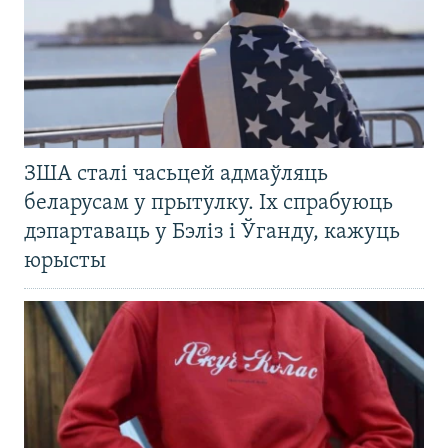
ЗША сталі часьцей адмаўляць
беларусам у прытулку. Іх спрабуюць
дэпартаваць у Бэліз і Ўганду, кажуць
юрысты