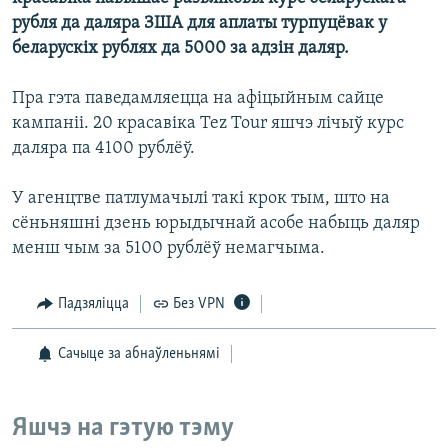
КУЛЬТУРА
МОВА
рубля да даляра ЗША для аплаты турпуцёвак у
КАЛЯНДАР
НА ХВАЛЯХ СВАБОДЫ
беларускіх рублях да 5000 за адзін даляр.
Пра гэта паведамляецца на афіцыйным сайце
кампаніі. 20 красавіка Tez Tour яшчэ лічыў курс
даляра па 4100 рублёў.
У агенцтве патлумачылі такі крок тым, што на
сёньняшні дзень юрыдычнай асобе набыць даляр
менш чым за 5100 рублёў немагчыма.
Падзяліцца
Без VPN
Сачыце за абнаўленьнямі
Яшчэ на гэтую тэму