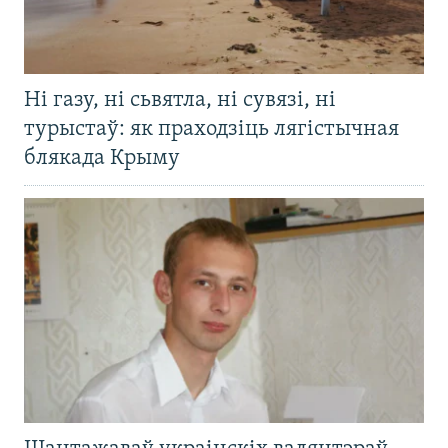
Ні газу, ні сьвятла, ні сувязі, ні
турыстаў: як праходзіць лягістычная
блякада Крыму