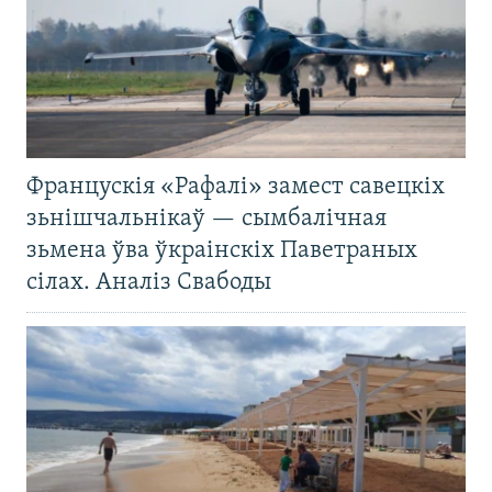
Францускія «Рафалі» замест савецкіх
зьнішчальнікаў — сымбалічная
зьмена ўва ўкраінскіх Паветраных
сілах. Аналіз Свабоды