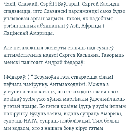
Чэхіі, Славакіі, Сэрбіі і Баўгарыі. Сяргей Касьцян
спадзяецца, што Славянскі парлямэнцкі саюз будзе
ўплывовай арганізацыяй. Такой, як падобныя
рэгіянальныя аб’яднаньні ў Азіі, Афрыцы і
Лацінскай Амэрыцы.
Але незалежныя экспэрты ставяць пад сумнеў
аптымістычныя надзеі Сяргея Касьцяна. Гаворыць
менскі палітоляг Андрэй Фёдараў:
(Фёдараў: ) “ Безумоўна гэта ствараецца сіламі
пэўнага накірунку. Антызаходнімі. Можна з
упэўненасьцю казаць, што з заходніх славянскіх
краінаў зусім ужо яўныя маргіналы ўдзельнічаюць
у гэтай працы. Бо гэтыя краіны ідуць у зусім іншым
накірунку. Будуць заявы, відаць супраць Амэрыкі,
супраць НАТА, супраць глябалізацыі. Тым больш
мы ведаем, хто з нашага боку кіруе гэтым