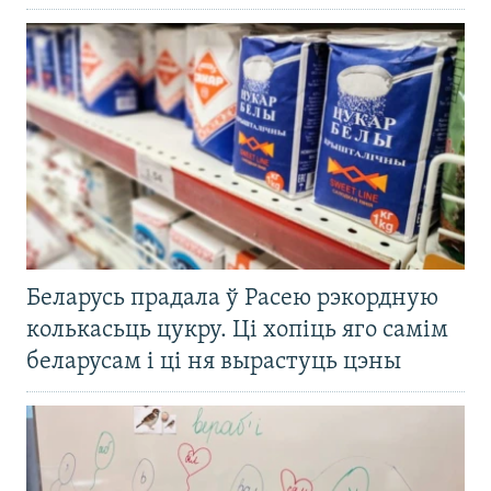
Беларусь прадала ў Расею рэкордную
колькасьць цукру. Ці хопіць яго самім
беларусам і ці ня вырастуць цэны