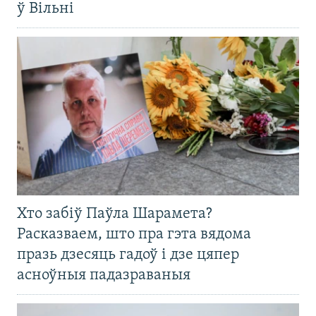
ў Вільні
Хто забіў Паўла Шарамета?
Расказваем, што пра гэта вядома
празь дзесяць гадоў і дзе цяпер
асноўныя падазраваныя