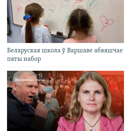
Беларуская школа ў Варшаве абвяшчае
пяты набор