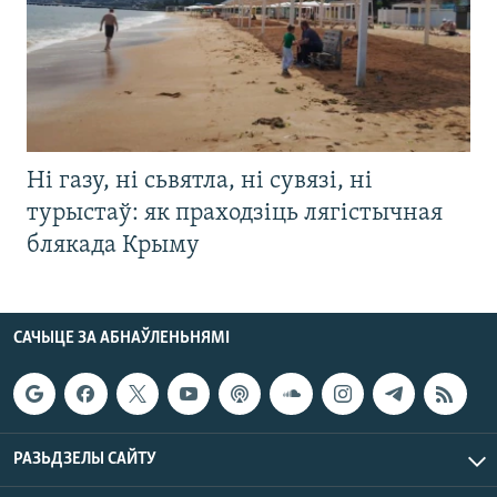
Ні газу, ні сьвятла, ні сувязі, ні
турыстаў: як праходзіць лягістычная
блякада Крыму
САЧЫЦЕ ЗА АБНАЎЛЕНЬНЯМІ
РАЗЬДЗЕЛЫ САЙТУ