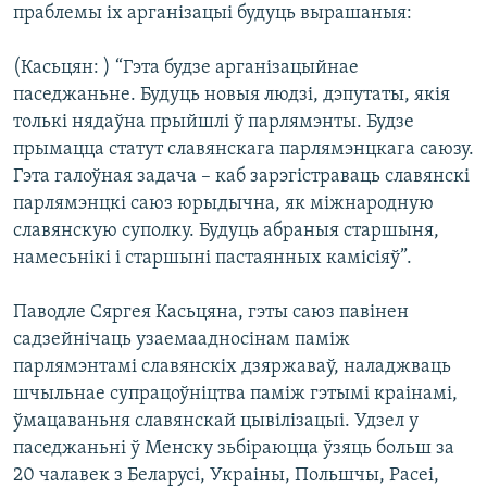
праблемы іх арганізацыі будуць вырашаныя:
(Касьцян: ) “Гэта будзе арганізацыйнае
паседжаньне. Будуць новыя людзі, дэпутаты, якія
толькі нядаўна прыйшлі ў парлямэнты. Будзе
прымацца статут славянскага парлямэнцкага саюзу.
Гэта галоўная задача – каб зарэгістраваць славянскі
парлямэнцкі саюз юрыдычна, як міжнародную
славянскую суполку. Будуць абраныя старшыня,
намесьнікі і старшыні пастаянных камісіяў”.
Паводле Сяргея Касьцяна, гэты саюз павінен
садзейнічаць узаемаадносінам паміж
парлямэнтамі славянскіх дзяржаваў, наладжваць
шчыльнае супрацоўніцтва паміж гэтымі краінамі,
ўмацаваньня славянскай цывілізацыі. Удзел у
паседжаньні ў Менску зьбіраюцца ўзяць больш за
20 чалавек з Беларусі, Украіны, Польшчы, Расеі,