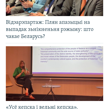
Відэарэпартаж: Плян апазыцыі на
выпадак зьнікненьня рэжыму: што
чакае Беларусь?
«Усё кепска і вельмі кепска».