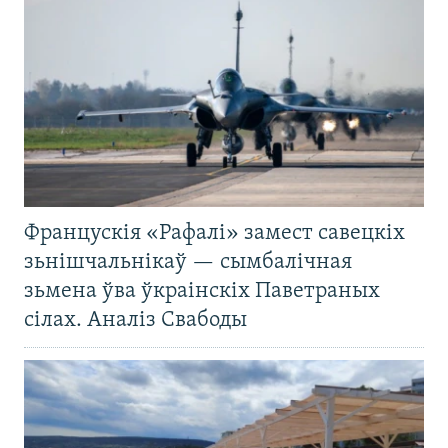
Францускія «Рафалі» замест савецкіх
зьнішчальнікаў — сымбалічная
зьмена ўва ўкраінскіх Паветраных
сілах. Аналіз Свабоды