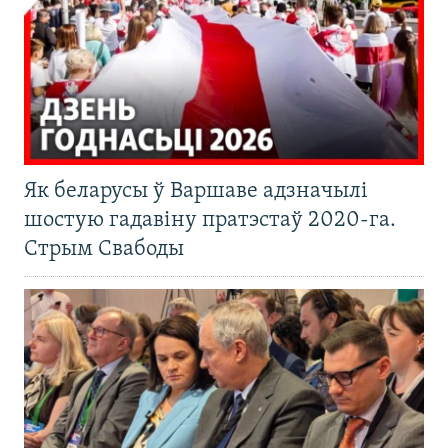
Як беларусы ў Варшаве адзначылі
шостую гадавіну пратэстаў 2020-га.
Стрым Свабоды