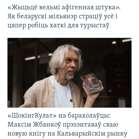
«Жыцьцё вельмі афігенная штука».
Як беларускі мільянэр страціў усё і
цяпер робіць хаткі для турыстаў
«ШокінгКульт» на барахолаўцы:
Максім Жбанкоў прэзэнтаваў сваю
новую кнігу на Кальварыйскім рынку