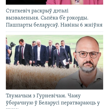
Статкевіч раскрыў дэталі
вызваленьня. Сьпёка б’е рэкорды.
Пашпарты беларусаў. Навіны 6 жніўня
Тлумачым з Гурневічам. Чаму
ўборачную ў Беларусі ператвараюць у