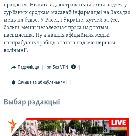
працэсам. Ніякага адлюстраваньня гэтая падзея ў
сур’ёзных сродкам масавай інфармацыі на Захадзе
мець ня будзе. У Расеі, і Ўкраіне, хутчэй за ўсё,
больш-менш незалежная прэса над гэтым
пасьмяецца. Ну а нашыя афіцыйныя мэдыі
паспрабуюць зрабіць з гэтага падзею першай
велічыні”.
Падзяліцца
Без VPN
Сачыце за абнаўленьнямі
Выбар рэдакцыі