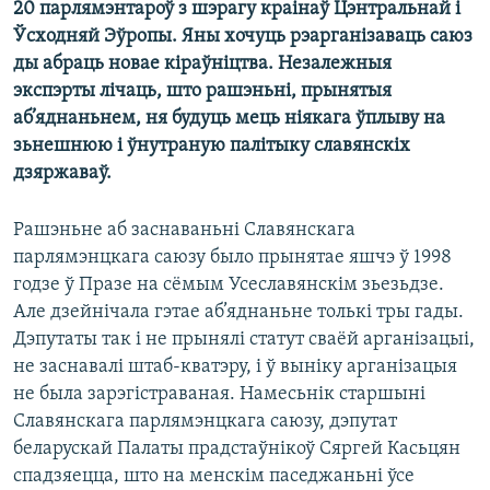
20 парлямэнтароў з шэрагу краінаў Цэнтральнай і
КУЛЬТУРА
МОВА
Ўсходняй Эўропы. Яны хочуць рэарганізаваць саюз
КАЛЯНДАР
НА ХВАЛЯХ СВАБОДЫ
ды абраць новае кіраўніцтва. Незалежныя
экспэрты лічаць, што рашэньні, прынятыя
аб’яднаньнем, ня будуць мець ніякага ўплыву на
зьнешнюю і ўнутраную палітыку славянскіх
дзяржаваў.
Рашэньне аб заснаваньні Славянскага
парлямэнцкага саюзу было прынятае яшчэ ў 1998
годзе ў Празе на сёмым Усеславянскім зьезьдзе.
Але дзейнічала гэтае аб’яднаньне толькі тры гады.
Дэпутаты так і не прынялі статут сваёй арганізацыі,
не заснавалі штаб-кватэру, і ў выніку арганізацыя
не была зарэгістраваная. Намесьнік старшыні
Славянскага парлямэнцкага саюзу, дэпутат
беларускай Палаты прадстаўнікоў Сяргей Касьцян
спадзяецца, што на менскім паседжаньні ўсе