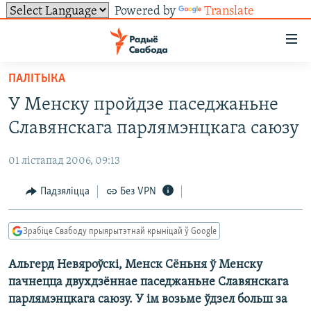
Powered by
Translate
Лінкі
ўнівэрсальнага
доступу
ПАЛІТЫКА
НАВІНЫ
Перайсьці
У Менску пройдзе паседжаньне
да
ТОЛЬКІ НА СВАБОДЗЕ
УСЕ НАВІНЫ
Славянскага парлямэнцкага саюзу
галоўнага
СУВЯЗЬ
ВІДЭА І ФОТА
ТЭСТЫ
зьместу
01 лістапад 2006, 09:13
Перайсьці
ПАДПІСАЦЦА
ЛЮДЗІ
БЛОГІ
АБЫСЬЦІ БЛЯКАВАНЬНЕ
да
Падзяліцца
Без VPN
ПАЛІТЫКА
ГІСТОРЫЯ НА СВАБОДЗЕ
ПАДЗЯЛІЦЦА ІНФАРМАЦЫЯЙ
RSS
галоўнай
САЧЫЦЕ ЗА АБНАЎЛЕНЬНЯМІ
навігацыі
ЭКАНОМІКА
ПАДКАСТЫ
ПАДКАСТЫ
Зрабіце Свабоду прыярытэтнай крыніцай ў Google
Перайсьці
ВАЙНА
КНІГІ
FACEBOOK
да
Альгерд Невяроўскі, Менск Сёньня ў Менску
БЕЛАРУСЫ НА ВАЙНЕ
АЎДЫЁКНІГІ
TWITTER
пошуку
пачнецца двухдзённае паседжаньне Славянскага
ПАЛІТВЯЗЬНІ
PREMIUM
Усе сайты РС/РСЭ
парлямэнцкага саюзу. У ім возьме ўдзел больш за