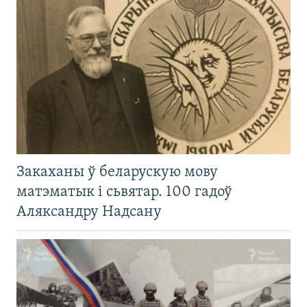
Закаханы ў беларускую мову
матэматык і сьвятар. 100 гадоў
Аляксандру Надсану