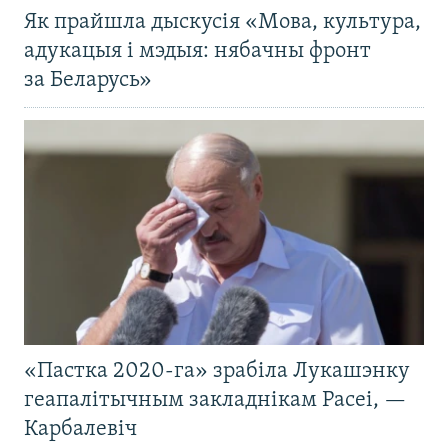
Як прайшла дыскусія «Мова, культура,
адукацыя і мэдыя: нябачны фронт
за Беларусь»
«Пастка 2020-га» зрабіла Лукашэнку
геапалітычным закладнікам Расеі, —
Карбалевіч