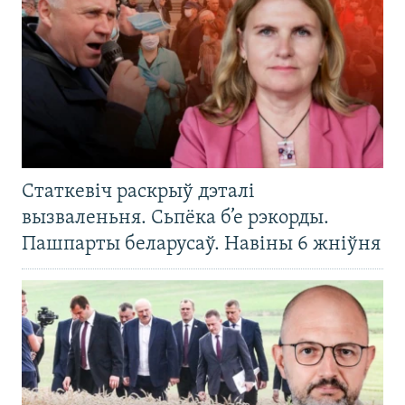
Статкевіч раскрыў дэталі
вызваленьня. Сьпёка б’е рэкорды.
Пашпарты беларусаў. Навіны 6 жніўня