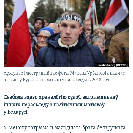
КУЛЬТУРА
МОВА
КАЛЯНДАР
НА ХВАЛЯХ СВАБОДЫ
Архіўнае ілюстрацыйнае фота. Максім Урбановіч падчас
шэсьця ў Курапаты і мітынгу на «Дзяды», 2018 год
Свабода вядзе храналёгію судоў, затрыманьняў,
іншага перасьледу з палітычных матываў
у Беларусі.
У Менску затрымалі малодшага брата беларускага