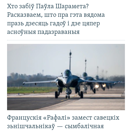
Хто забіў Паўла Шарамета?
Расказваем, што пра гэта вядома
празь дзесяць гадоў і дзе цяпер
асноўныя падазраваныя
Францускія «Рафалі» замест савецкіх
зьнішчальнікаў — сымбалічная