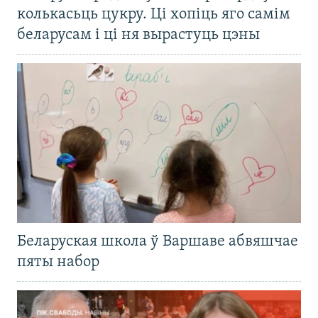
колькасьць цукру. Ці хопіць яго самім
беларусам і ці ня вырастуць цэны
Беларуская школа ў Варшаве абвяшчае
пяты набор