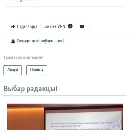
Падзяліцца
Без VPN
Сачыце за абнаўленьнямі
Тэмы гэтага артыкулу
Людзі
Навіны
Выбар рэдакцыі