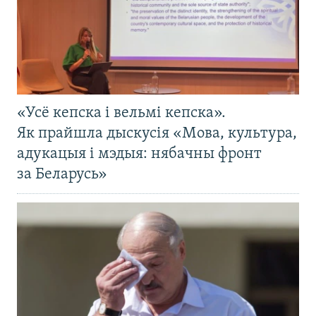
«Усё кепска і вельмі кепска».
Як прайшла дыскусія «Мова, культура,
адукацыя і мэдыя: нябачны фронт
за Беларусь»