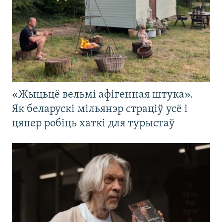
«Жыцьцё вельмі афігенная штука».
Як беларускі мільянэр страціў усё і
цяпер робіць хаткі для турыстаў