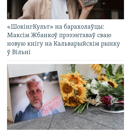
«ШокінгКульт» на барахолаўцы:
Максім Жбанкоў прэзэнтаваў сваю
новую кнігу на Кальварыйскім рынку
ў Вільні