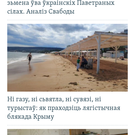
зьмена ўва ўкраінскіх Паветраных
сілах. Аналіз Свабоды
Ні газу, ні сьвятла, ні сувязі, ні
турыстаў: як праходзіць лягістычная
блякада Крыму