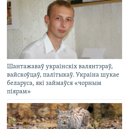
Шантажаваў украінскіх валянтэраў,
вайскоўцаў, палітыкаў. Украіна шукае
беларуса, які займаўся «чорным
піярам»