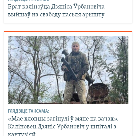
Брат каліноўца Дзяніса Ўрбановіча
выйшаў на свабоду пасьля арышту
ГЛЯДЗІЦЕ ТАКСАМА:
«Мае хлопцы загінулі ў мяне на вачах».
Каліновец Дзяніс Урбановіч у шпіталі з
кантузіяй