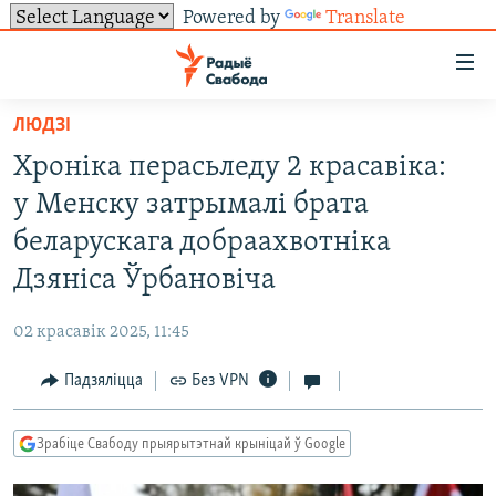
Powered by
Translate
Лінкі
ўнівэрсальнага
доступу
ЛЮДЗІ
НАВІНЫ
Перайсьці
Хроніка перасьледу 2 красавіка:
да
ТОЛЬКІ НА СВАБОДЗЕ
УСЕ НАВІНЫ
у Менску затрымалі брата
галоўнага
СУВЯЗЬ
ВІДЭА І ФОТА
ТЭСТЫ
зьместу
беларускага добраахвотніка
Перайсьці
ПАДПІСАЦЦА
ЛЮДЗІ
БЛОГІ
АБЫСЬЦІ БЛЯКАВАНЬНЕ
Дзяніса Ўрбановіча
да
ПАЛІТЫКА
ГІСТОРЫЯ НА СВАБОДЗЕ
ПАДЗЯЛІЦЦА ІНФАРМАЦЫЯЙ
RSS
галоўнай
САЧЫЦЕ ЗА АБНАЎЛЕНЬНЯМІ
02 красавік 2025, 11:45
навігацыі
ЭКАНОМІКА
ПАДКАСТЫ
ПАДКАСТЫ
Перайсьці
Падзяліцца
Без VPN
ВАЙНА
КНІГІ
FACEBOOK
да
БЕЛАРУСЫ НА ВАЙНЕ
АЎДЫЁКНІГІ
TWITTER
пошуку
Зрабіце Свабоду прыярытэтнай крыніцай ў Google
ПАЛІТВЯЗЬНІ
PREMIUM
Усе сайты РС/РСЭ