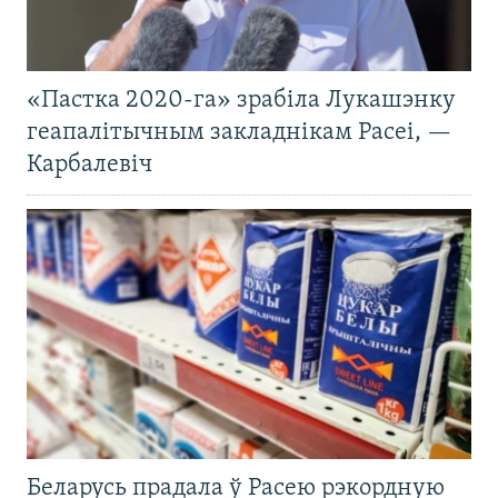
«Пастка 2020-га» зрабіла Лукашэнку
геапалітычным закладнікам Расеі, —
Карбалевіч
Беларусь прадала ў Расею рэкордную