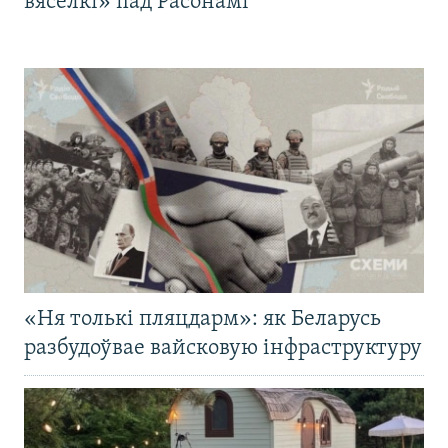
вясёлкі» пад Расонамі
«Ня толькі пляцдарм»: як Беларусь
разбудоўвае вайсковую інфраструктуру