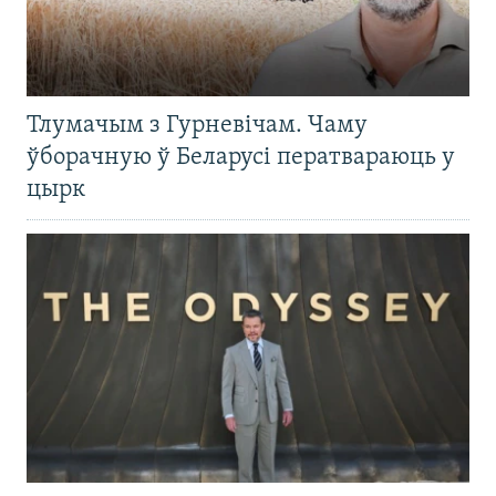
Тлумачым з Гурневічам. Чаму
ўборачную ў Беларусі ператвараюць у
цырк