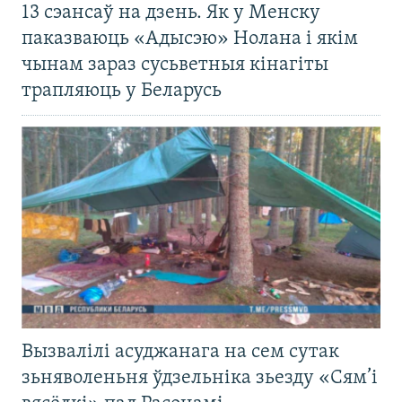
13 сэансаў на дзень. Як у Менску
паказваюць «Адысэю» Нолана і якім
чынам зараз сусьветныя кінагіты
трапляюць у Беларусь
Вызвалілі асуджанага на сем сутак
зьняволеньня ўдзельніка зьезду «Сям’і