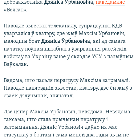
добраахвотніка
Дзяніса Ўрбановіча,
паведамляе
«Белсат».
Паводле зьвестак тэлеканалу, супрацоўнікі КДБ
уварваліся ў кватэру, дзе жыў Максім Урбановіч,
малодшы брат
Дзяніса Ўрбановіча
, які ад самага
пачатку поўнамаштабнага ўварваньня расейскіх
войскаў ва Ўкраіну ваюе ў складзе УСУ з пазыўным
Ваўкалак.
Вядома, што пасьля ператрусу Максіма затрымалі.
Паводле папярэдніх зьвестак, кватэру, дзе ён жыў з
сваёй дзяўчынай, апячаталі.
Дзе цяпер Максім Урбановіч, невядома. Невядома
таксама, што стала прычынай ператрусу і
затрыманьня. Дзяніс Урбановіч даўно ня мае
стасункаў з братам і сама меней два гады зь ім не