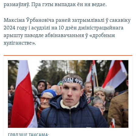
размаўляў. Пра гэты выпадак ён ня ведае.
Максіма Ўрбановіча раней затрымлівалі ў сакавіку
2024 году і асудзілі на 10 дзён дміністрацыйнага
арышту паводле абвінавачаньня ў «дробным
хуліганстве».
ГЛЯДЗІЦЕ ТАКСАМА: