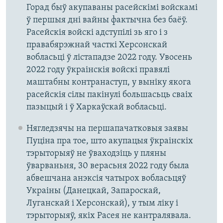
Горад быў акупаваны расейскімі войскамі
ў першыя дні вайны фактычна без баёў.
Расейскія войскі адступілі зь яго і з
правабярэжнай часткі Херсонскай
вобласьці ў лістападзе 2022 году. Увосень
2022 году ўкраінскія войскі правялі
маштабны контранаступ, у выніку якога
расейскія сілы пакінулі большасьць сваіх
пазыцый і ў Харкаўскай вобласьці.
Нягледзячы на першапачатковыя заявы
Пуціна пра тое, што акупацыя ўкраінскіх
тэрыторыяў не ўваходзіць у пляны
ўварваньня, 30 верасьня 2022 году была
абвешчана анэксія чатырох вобласьцяў
Украіны (Данецкай, Запароскай,
Луганскай і Херсонскай), у тым ліку і
тэрыторыяў, якіх Расея не кантралявала.