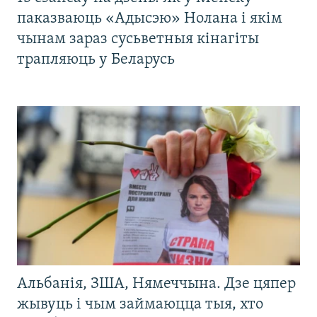
паказваюць «Адысэю» Нолана і якім
чынам зараз сусьветныя кінагіты
трапляюць у Беларусь
Альбанія, ЗША, Нямеччына. Дзе цяпер
жывуць і чым займаюцца тыя, хто