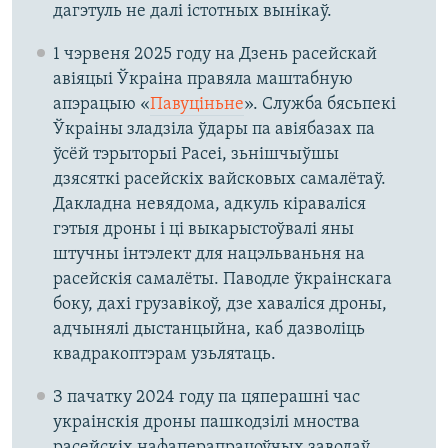
дагэтуль не далі істотных вынікаў.
1 чэрвеня 2025 году на Дзень расейскай
авіяцыі Ўкраіна правяла маштабную
апэрацыю «
Павуціньне
». Служба бясьпекі
Ўкраіны зладзіла ўдары па авіябазах па
ўсёй тэрыторыі Расеі, зьнішчыўшы
дзясяткі расейскіх вайсковых самалётаў.
Дакладна невядома, адкуль кіраваліся
гэтыя дроны і ці выкарыстоўвалі яны
штучны інтэлект для нацэльваньня на
расейскія самалёты. Паводле ўкраінскага
боку, дахі грузавікоў, дзе хаваліся дроны,
адчынялі дыстанцыйна, каб дазволіць
квадракоптэрам узьлятаць.
З пачатку 2024 году па цяперашні час
украінскія дроны пашкодзілі мноства
расейскіх нафаперапрацоўчых заводаў,