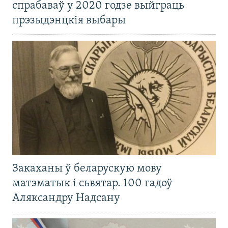
спрабаваў у 2020 годзе выйграць
прэзыдэнцкія выбары
Закаханы ў беларускую мову
матэматык і сьвятар. 100 гадоў
Аляксандру Надсану