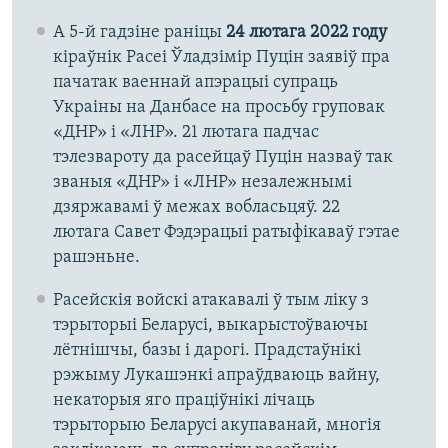
А 5-й гадзіне раніцы
24 лютага 2022 году
кіраўнік Расеі Ўладзімір Пуцін заявіў пра
пачатак ваеннай апэрацыі супраць
Украіны на Данбасе на просьбу груповак
«ДНР» і «ЛНР». 21 лютага падчас
тэлезвароту да расейцаў Пуцін назваў так
званыя «ДНР» і «ЛНР» незалежнымі
дзяржавамі ў межах вобласьцяў. 22
лютага Савет Фэдэрацыі ратыфікаваў гэтае
рашэньне.
Расейскія войскі атакавалі ў тым ліку з
тэрыторыі Беларусі, выкарыстоўваючы
лётнішчы, базы і дарогі. Прадстаўнікі
рэжыму Лукашэнкі апраўдваюць вайну,
некаторыя яго праціўнікі лічаць
тэрыторыю Беларусі акупаванай, многія