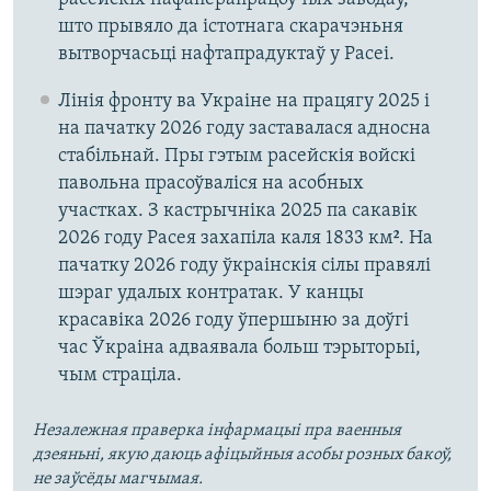
што прывяло да істотнага скарачэньня
вытворчасьці нафтапрадуктаў у Расеі.
Лінія фронту ва Украіне на працягу 2025 і
на пачатку 2026 году заставалася адносна
стабільнай. Пры гэтым расейскія войскі
павольна прасоўваліся на асобных
участках. З кастрычніка 2025 па сакавік
2026 году Расея захапіла каля 1833 км². На
пачатку 2026 году ўкраінскія сілы правялі
шэраг удалых контратак. У канцы
красавіка 2026 году ўпершыню за доўгі
час Ўкраіна адваявала больш тэрыторыі,
чым страціла.
Незалежная праверка інфармацыі пра ваенныя
дзеяньні, якую даюць афіцыйныя асобы розных бакоў,
не заўсёды магчымая.