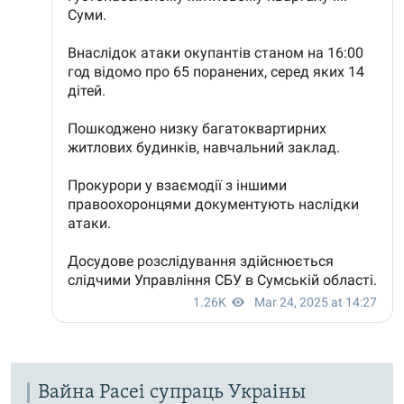
Вайна Расеі супраць Украіны