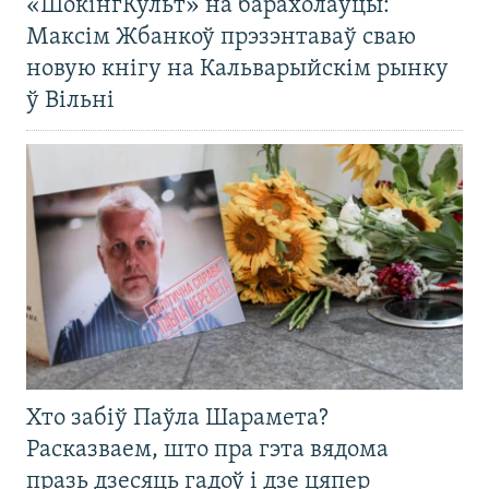
«ШокінгКульт» на барахолаўцы:
Максім Жбанкоў прэзэнтаваў сваю
новую кнігу на Кальварыйскім рынку
ў Вільні
Хто забіў Паўла Шарамета?
Расказваем, што пра гэта вядома
празь дзесяць гадоў і дзе цяпер