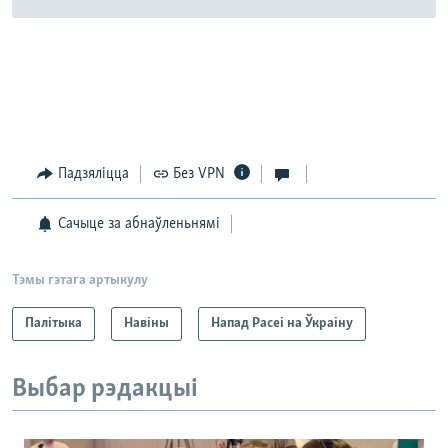
Падзяліцца
Без VPN
Сачыце за абнаўленьнямі
Тэмы гэтага артыкулу
Палітыка
Навіны
Напад Расеі на Ўкраіну
Выбар рэдакцыі