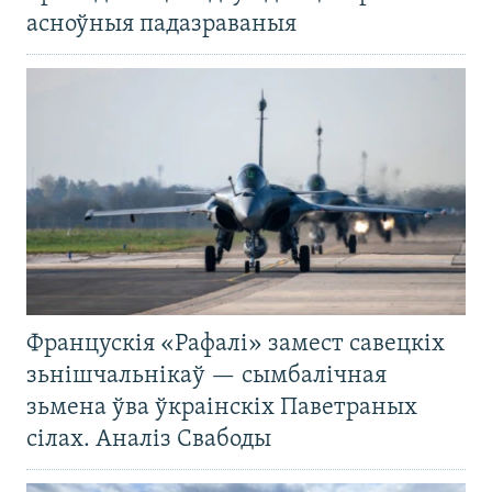
асноўныя падазраваныя
Францускія «Рафалі» замест савецкіх
зьнішчальнікаў — сымбалічная
зьмена ўва ўкраінскіх Паветраных
сілах. Аналіз Свабоды