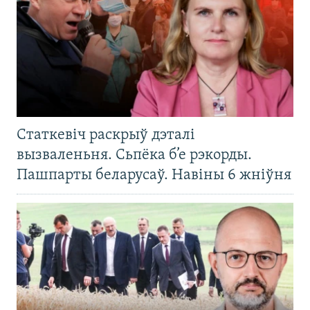
Статкевіч раскрыў дэталі
вызваленьня. Сьпёка б’е рэкорды.
Пашпарты беларусаў. Навіны 6 жніўня