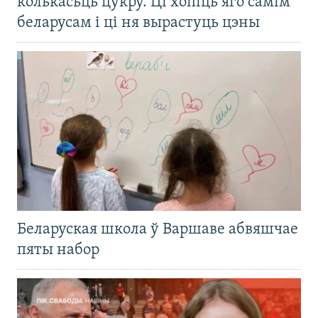
колькасьць цукру. Ці хопіць яго самім
беларусам і ці ня вырастуць цэны
Беларуская школа ў Варшаве абвяшчае
пяты набор