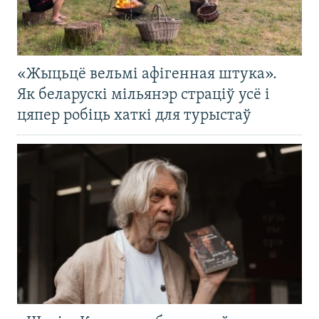
«Жыцьцё вельмі афігенная штука».
Як беларускі мільянэр страціў усё і
цяпер робіць хаткі для турыстаў