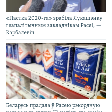
«Пастка 2020-га» зрабіла Лукашэнку
геапалітычным закладнікам Расеі, —
Карбалевіч
Беларусь прадала ў Расею рэкордную