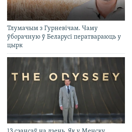
Тлумачым з Гурневічам. Чаму
ўборачную ў Беларусі ператвараюць у
цырк
13 сэансаў на дзень. Як у Менску