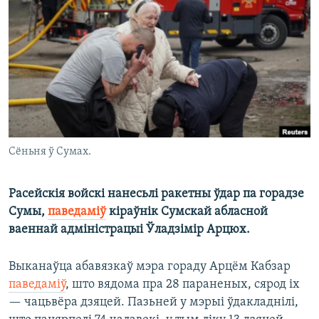
КУЛЬТУРА
МОВА
КАЛЯНДАР
НА ХВАЛЯХ СВАБОДЫ
Сёньня ў Сумах.
Расейскія войскі нанесьлі ракетны ўдар па горадзе
Сумы,
паведаміў
кіраўнік Сумскай абласной
ваеннай адміністрацыі Ўладзімір Арцюх.
Выканаўца абавязкаў мэра гораду Арцём Кабзар
паведаміў
, што вядома пра 28 параненых, сярод іх
— чацьвёра дзяцей. Пазьней у мэрыі ўдакладнілі,