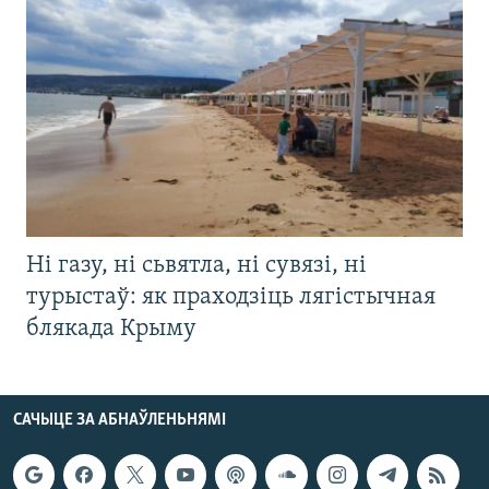
Ні газу, ні сьвятла, ні сувязі, ні
турыстаў: як праходзіць лягістычная
блякада Крыму
САЧЫЦЕ ЗА АБНАЎЛЕНЬНЯМІ