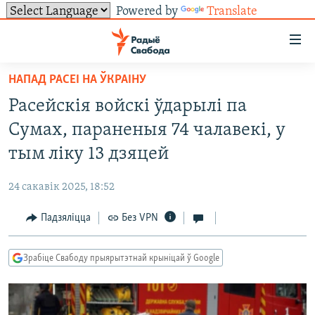
Powered by
Translate
Лінкі
ўнівэрсальнага
доступу
НАПАД РАСЕІ НА ЎКРАІНУ
НАВІНЫ
Перайсьці
Расейскія войскі ўдарылі па
да
ТОЛЬКІ НА СВАБОДЗЕ
УСЕ НАВІНЫ
Сумах, параненыя 74 чалавекі, у
галоўнага
СУВЯЗЬ
ВІДЭА І ФОТА
ТЭСТЫ
зьместу
тым ліку 13 дзяцей
Перайсьці
ПАДПІСАЦЦА
ЛЮДЗІ
БЛОГІ
АБЫСЬЦІ БЛЯКАВАНЬНЕ
да
24 сакавік 2025, 18:52
ПАЛІТЫКА
ГІСТОРЫЯ НА СВАБОДЗЕ
ПАДЗЯЛІЦЦА ІНФАРМАЦЫЯЙ
RSS
галоўнай
САЧЫЦЕ ЗА АБНАЎЛЕНЬНЯМІ
Падзяліцца
Без VPN
навігацыі
ЭКАНОМІКА
ПАДКАСТЫ
ПАДКАСТЫ
Перайсьці
ВАЙНА
КНІГІ
FACEBOOK
да
Зрабіце Свабоду прыярытэтнай крыніцай ў Google
БЕЛАРУСЫ НА ВАЙНЕ
АЎДЫЁКНІГІ
TWITTER
пошуку
ПАЛІТВЯЗЬНІ
PREMIUM
Усе сайты РС/РСЭ