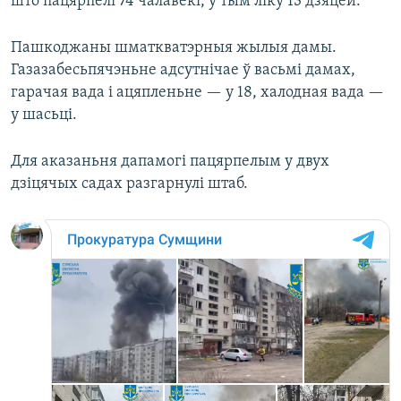
што пацярпелі 74 чалавекі, у тым ліку 13 дзяцей.
Пашкоджаны шматкватэрныя жылыя дамы.
Газазабесьпячэньне адсутнічае ў васьмі дамах,
гарачая вада і ацяпленьне — у 18, халодная вада —
у шасьці.
Для аказаньня дапамогі пацярпелым у двух
дзіцячых садах разгарнулі штаб.