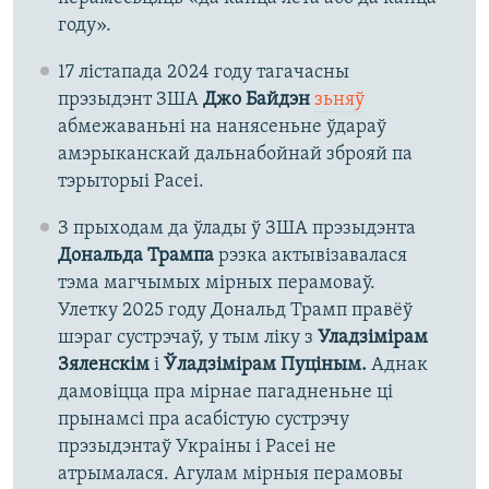
году».
17 лістапада 2024 году тагачасны
прэзыдэнт ЗША
Джо Байдэн
зьняў
абмежаваньні на нанясеньне ўдараў
амэрыканскай дальнабойнай зброяй па
тэрыторыі Расеі.
З прыходам да ўлады ў ЗША прэзыдэнта
Дональда Трампа
рэзка актывізавалася
тэма магчымых мірных перамоваў.
Улетку 2025 году Дональд Трамп правёў
шэраг сустрэчаў, у тым ліку з
Уладзімірам
Зяленскім
і
Ўладзімірам Пуціным.
Аднак
дамовіцца пра мірнае пагадненьне ці
прынамсі пра асабістую сустрэчу
прэзыдэнтаў Украіны і Расеі не
атрымалася. Агулам мірныя перамовы