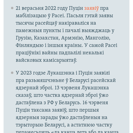
21 верасьня 2022 году Пуцін
заявіў
пра
мабілізацыю ў Расеі. Пасьля гэтай заявы
тысячы расейцаў накіраваліся на
памежныя пункты і пачалі выяжджаць у
Грузію, Казахстан, Армэнію, Манголію,
Фінляндыю і іншыя краіны. У самой Расеі
праціўнікі вайны падпалілі некалькі
вайсковых камісарыятаў.
У 2023 годзе Лукашэнка і Пуцін заявілі
пра разьмяшчэньне ў Беларусі расейскай
ядзернай зброі. 13 чэрвеня Лукашэнка
сказаў, што частка ядзернай зброі ўжо
дастаўлена з РФ у Беларусь. 16 чэрвеня
Пуцін таксама заявіў, што першыя
ядзерныя зарады ўжо дастаўленыя на
тэрыторыю Беларусі, а астатнюю частку
перамесьцяць «да канца лета або да канца