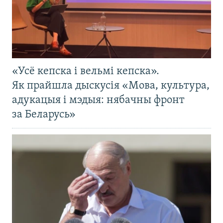
«Усё кепска і вельмі кепска».
Як прайшла дыскусія «Мова, культура,
адукацыя і мэдыя: нябачны фронт
за Беларусь»