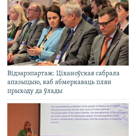
Відэарэпартаж: Ціханоўская сабрала
апазыцыю, каб абмеркаваць плян
прыходу да ўлады