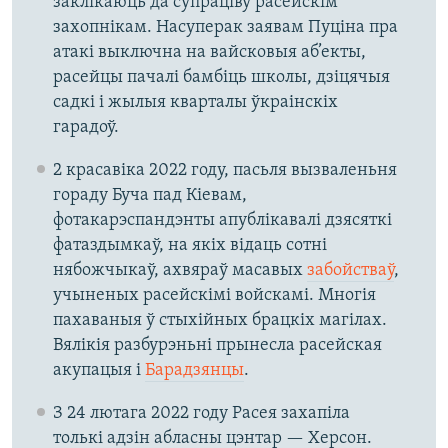
заклікаюць да супраціву расейскім
захопнікам. Насуперак заявам Пуціна пра
атакі выключна на вайсковыя аб’екты,
расейцы пачалі бамбіць школы, дзіцячыя
садкі і жылыя кварталы ўкраінскіх
гарадоў.
2 красавіка 2022 году, пасьля вызваленьня
гораду Буча пад Кіевам,
фотакарэспандэнты апублікавалі дзясяткі
фатаздымкаў, на якіх відаць сотні
нябожчыкаў, ахвяраў масавых
забойстваў
,
учыненых расейскімі войскамі. Многія
пахаваныя ў стыхійных брацкіх магілах.
Вялікія разбурэньні прынесла расейская
акупацыя і
Барадзянцы
.
З 24 лютага 2022 году Расея захапіла
толькі адзін абласны цэнтар — Херсон.