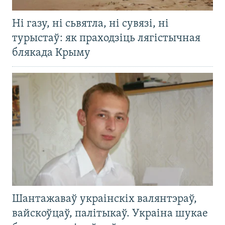
Ні газу, ні сьвятла, ні сувязі, ні
турыстаў: як праходзіць лягістычная
блякада Крыму
Шантажаваў украінскіх валянтэраў,
вайскоўцаў, палітыкаў. Украіна шукае