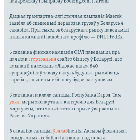
падарожжаў і выправаў Booking.com і Airbnb.
Дацкая транпартна-лягістычная кампанія Maersk
заявіла аб спыненьні перавозак грузаў у Беларусь 4
сакавіка. Пры сыход зь беларускага рынку паведамілі
іншыя кампаніі падобнага профілю — DHL і FedEx.
5 сакавіка фінская кампанія OLVI паведаміла пра
пачатак
згортваньня
свайго бізнэсу ў Беларусі, дзе
кампаніі належыць «Лідзкае піва». 840
супрацоўнікаў заводу пакуль будуць атрымліваць
заробак, спыненьне бізнэсу будзе паступовым.
6 сакавіка наклала санкцыі Рэспубліка Карэя. Там
увялі
меры экспартнага кантролю для Беларусі,
мяркуючы, што яна «істотна спрыяе ўварваньню
Расеі ва Ўкраіну».
8 сакавіка санкцыі
ўвяла
Японія. Актывы фізычных і
юрыдычных асобаў, якія трапілі пад новыя