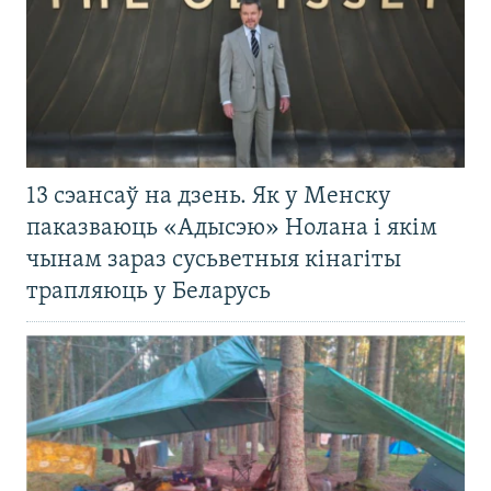
13 сэансаў на дзень. Як у Менску
паказваюць «Адысэю» Нолана і якім
чынам зараз сусьветныя кінагіты
трапляюць у Беларусь