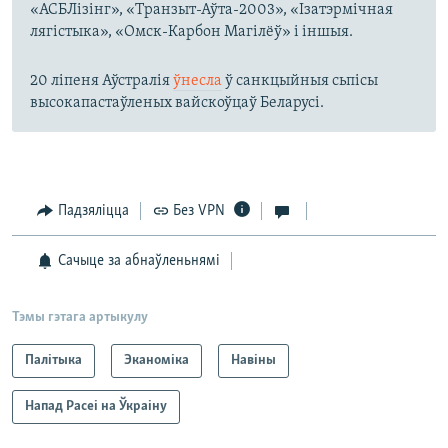
«АСБЛізінг», «Транзыт-Аўта-2003», «Ізатэрмічная
лягістыка», «Омск-Карбон Магілёў» і іншыя.
20 ліпеня Аўстралія
ўнесла
ў санкцыйныя сьпісы
высокапастаўленых вайскоўцаў Беларусі.
Падзяліцца
Без VPN
Сачыце за абнаўленьнямі
Тэмы гэтага артыкулу
Палітыка
Эканоміка
Навіны
Напад Расеі на Ўкраіну