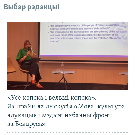
Выбар рэдакцыі
«Усё кепска і вельмі кепска».
Як прайшла дыскусія «Мова, культура,
адукацыя і мэдыя: нябачны фронт
за Беларусь»