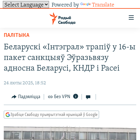
Powered by
Translate
Лінкі
ўнівэрсальнага
доступу
ПАЛІТЫКА
НАВІНЫ
Перайсьці
Беларускі «Інтэграл» трапіў у 16-ы
да
ТОЛЬКІ НА СВАБОДЗЕ
УСЕ НАВІНЫ
пакет санкцыяў Эўразьвязу
галоўнага
СУВЯЗЬ
ВІДЭА І ФОТА
ТЭСТЫ
зьместу
адносна Беларусі, КНДР і Расеі
Перайсьці
ПАДПІСАЦЦА
ЛЮДЗІ
БЛОГІ
АБЫСЬЦІ БЛЯКАВАНЬНЕ
да
24 люты 2025, 18:52
ПАЛІТЫКА
ГІСТОРЫЯ НА СВАБОДЗЕ
ПАДЗЯЛІЦЦА ІНФАРМАЦЫЯЙ
RSS
галоўнай
САЧЫЦЕ ЗА АБНАЎЛЕНЬНЯМІ
Падзяліцца
Без VPN
навігацыі
ЭКАНОМІКА
ПАДКАСТЫ
ПАДКАСТЫ
Перайсьці
ВАЙНА
КНІГІ
FACEBOOK
да
Зрабіце Свабоду прыярытэтнай крыніцай ў Google
БЕЛАРУСЫ НА ВАЙНЕ
АЎДЫЁКНІГІ
TWITTER
пошуку
ПАЛІТВЯЗЬНІ
PREMIUM
Усе сайты РС/РСЭ