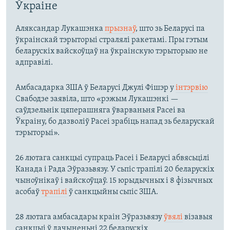
Ўкраіне
Аляксандар Лукашэнка
прызнаў
, што зь Беларусі па
ўкраінскай тэрыторыі стралялі ракетамі. Пры гэтым
беларускіх вайскоўцаў на ўкраінскую тэрыторыю не
адправілі.
Амбасадарка ЗША ў Беларусі Джулі Фішэр у
інтэрвію
Свабодзе заявіла, што «рэжым Лукашэнкі —
саўдзельнік цяперашняга ўварваньня Расеі ва
Ўкраіну, бо дазволіў Расеі зрабіць напад зь беларускай
тэрыторыі».
26 лютага санкцыі супраць Расеі і Беларусі абвясьцілі
Канада і Рада Эўразьвязу. У сьпіс трапілі 20 беларускіх
чыноўнікаў і вайскоўцаў. 15 юрыдычных і 8 фізычных
асобаў
трапілі
ў санкцыйны сьпіс ЗША.
28 лютага амбасадары краін Эўразьвязу
ўвялі
візавыя
санкцыі ў дачыненьні 22 беларускіх