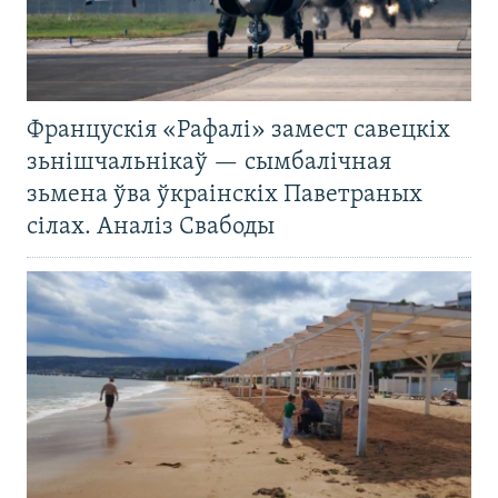
Францускія «Рафалі» замест савецкіх
зьнішчальнікаў — сымбалічная
зьмена ўва ўкраінскіх Паветраных
сілах. Аналіз Свабоды