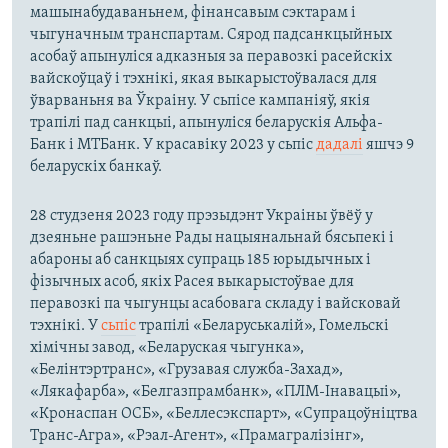
машынабудаваньнем, фінансавым сэктарам і
чыгуначным транспартам. Сярод падсанкцыйных
асобаў апынуліся адказныя за перавозкі расейскіх
вайскоўцаў і тэхнікі, якая выкарыстоўвалася для
ўварваньня ва Ўкраіну. У сьпісе кампаніяў, якія
трапілі пад санкцыі, апынуліся беларускія Альфа-
Банк і МТБанк. У красавіку 2023 у сьпіс
дадалі
яшчэ 9
беларускіх банкаў.
28 студзеня 2023 году прэзыдэнт Украіны ўвёў у
дзеяньне рашэньне Рады нацыянальнай бясьпекі і
абароны аб санкцыях супраць 185 юрыдычных і
фізычных асоб, якіх Расея выкарыстоўвае для
перавозкі па чыгунцы асабовага складу і вайсковай
тэхнікі. У
сьпіс
трапілі «Беларуськалій», Гомельскі
хімічны завод, «Беларуская чыгунка»,
«Белінтэртранс», «Грузавая служба-Захад»,
«Лякафарба», «Белгазпрамбанк», «ПЛМ-Інавацыі»,
«Кронаспан ОСБ», «Беллесэкспарт», «Супрацоўніцтва
Транс-Агра», «Рэал-Агент», «Прамагралізінг»,