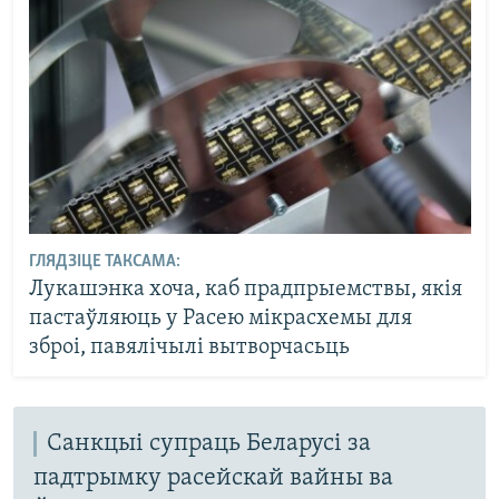
ГЛЯДЗІЦЕ ТАКСАМА:
Лукашэнка хоча, каб прадпрыемствы, якія
пастаўляюць у Расею мікрасхемы для
зброі, павялічылі вытворчасьць
Санкцыі супраць Беларусі за
падтрымку расейскай вайны ва