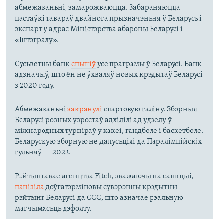
абмежаваньні, замарожваюцца. Забараняюцца
пастаўкі тавараў двайнога прызначэньня ў Беларусь і
экспарт у адрас Міністэрства абароны Беларусі і
«Інтэгралу».
Сусьветны банк
спыніў
усе праграмы ў Беларусі. Банк
адзначыў, што ён не ўхваляў новых крэдытаў Беларусі
з 2020 году.
Абмежаваньні
закранулі
спартовую галіну. Зборныя
Беларусі розных узростаў адхілілі ад удзелу ў
міжнародных турніраў у хакеі, гандболе і баскетболе.
Беларускую зборную не дапусьцілі да Паралімпійскіх
гульняў — 2022.
Рэйтынгавае агенцтва Fitch, зважаючы на санкцыі,
панізіла
доўгатэрміновы сувэрэнны крэдытны
рэйтынг Беларусі да ССС, што азначае рэальную
магчымасьць дэфолту.