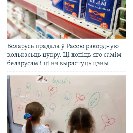
Беларусь прадала ў Расею рэкордную
колькасьць цукру. Ці хопіць яго самім
беларусам і ці ня вырастуць цэны