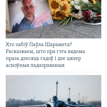
Хто забіў Паўла Шарамета?
Расказваем, што пра гэта вядома
празь дзесяць гадоў і дзе цяпер
асноўныя падазраваныя