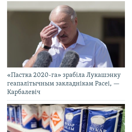
«Пастка 2020-га» зрабіла Лукашэнку
геапалітычным закладнікам Расеі, —
Карбалевіч