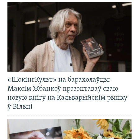
«ШокінгКульт» на барахолаўцы:
Максім Жбанкоў прэзэнтаваў сваю
новую кнігу на Кальварыйскім рынку
ў Вільні