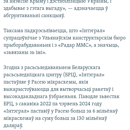
за анэксію Крыму і дэстабілізацыю Ўкраіны, і
здабывае з гэтага выгаду», — адзначаецца ў
абгрунтаваньні санкцыяў.
Таксама падкрэсьліваецца, што «Інтэграл»
супрацоўнічае з Ульянаўскім канструктарскім бюро
прыборабудаваньня і з «Радар ММС», а значыць,
«зьвязаны зь імі».
Згодна з расьсьледаваньнем Беларускага
расьсьледніцкага цэнтру (БРЦ), «Інтэграл»
пастаўляе ў Расею мікрасхемы, якія
выкарыстоўваюцца для вытворчасьці ракетаў і
высокадакладнага ўзбраеньня. Паводле зьвестак
БРЦ, з сакавіка 2022 па чэрвень 2024 году
«Інтэграл» паставіў у Расею больш за 6 мільёнаў
мікрасхемаў на суму больш за 130 мільёнаў
даляраў.