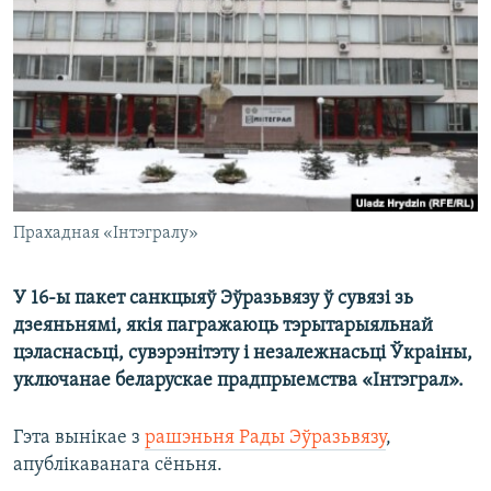
КУЛЬТУРА
МОВА
КАЛЯНДАР
НА ХВАЛЯХ СВАБОДЫ
Прахадная «Інтэгралу»
У 16-ы пакет санкцыяў Эўразьвязу ў сувязі зь
дзеяньнямі, якія пагражаюць тэрытарыяльнай
цэласнасьці, сувэрэнітэту і незалежнасьці Ўкраіны,
уключанае беларускае прадпрыемства «Інтэграл».
Гэта вынікае з
рашэньня Рады Эўразьвязу
,
апублікаванага сёньня.