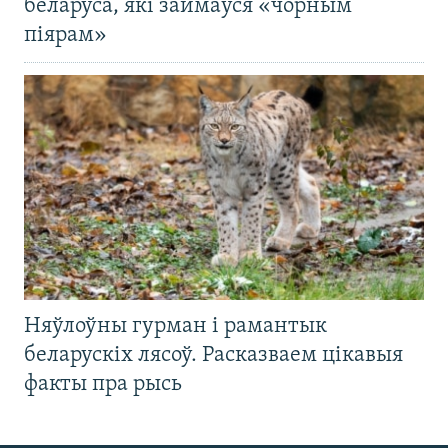
беларуса, які займаўся «чорным
піярам»
Няўлоўны гурман і рамантык
беларускіх лясоў. Расказваем цікавыя
факты пра рысь