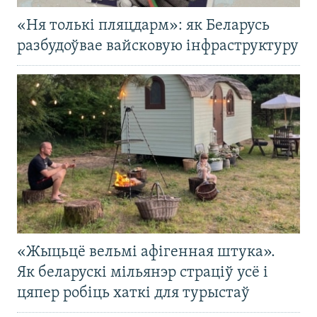
«Ня толькі пляцдарм»: як Беларусь
разбудоўвае вайсковую інфраструктуру
«Жыцьцё вельмі афігенная штука».
Як беларускі мільянэр страціў усё і
цяпер робіць хаткі для турыстаў