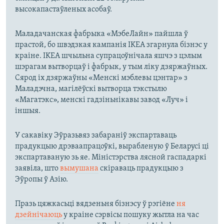
высокапастаўленых асобаў.
Маладачанская фабрыка «МэбеЛайн» пайшла ў
прастой, бо швэдзкая кампанія IKEA згарнула бізнэс у
краіне. IKEA шчыльна супрацоўнічала яшчэ з цэлым
шэрагам вытворцаў і фабрык, у тым ліку дзяржаўных.
Сярод іх дзяржаўны «Менскі мэблевы цэнтар» з
Маладэчна, магілёўскі вытворца тэкстылю
«Магатэкс», менскі гадзіньнікавы завод «Луч» і
іншыя.
У сакавіку Эўразьвяз забараніў экспартаваць
прадукцыю дрэваапрацоўкі, вырабленую ў Беларусі ці
экспартаваную зь яе. Міністэрства лясной гаспадаркі
заявіла, што
вымушана
скіраваць прадукцыю з
Эўропы ў Азію.
Празь цяжкасьці вядзеньня бізнэсу ў рэгіёне
ня
дзейнічаюць
у краіне сэрвісы пошуку жытла на час