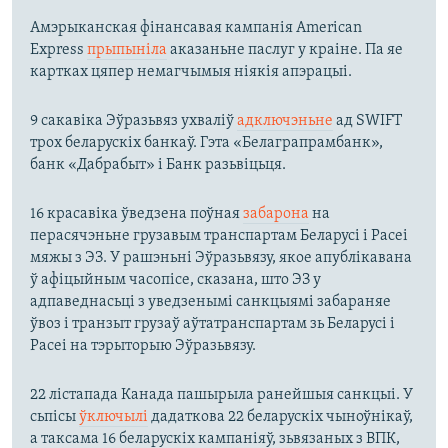
Амэрыканская фінансавая кампанія American
Express
прыпыніла
аказаньне паслуг у краіне. Па яе
картках цяпер немагчымыя ніякія апэрацыі.
9 сакавіка Эўразьвяз ухваліў
адключэньне
ад SWIFT
трох беларускіх банкаў. Гэта «Белаграпрамбанк»,
банк «Дабрабыт» і Банк разьвіцьця.
16 красавіка ўведзена поўная
забарона
на
перасячэньне грузавым транспартам Беларусі і Расеі
мяжы з ЭЗ. У рашэньні Эўразьвязу, якое апублікавана
ў афіцыйным часопісе, сказана, што ЭЗ у
адпаведнасьці з уведзенымі санкцыямі забараняе
ўвоз і транзыт грузаў аўтатранспартам зь Беларусі і
Расеі на тэрыторыю Эўразьвязу.
22 лістапада Канада пашырыла ранейшыя санкцыі. У
сьпісы
ўключылі
дадаткова 22 беларускіх чыноўнікаў,
а таксама 16 беларускіх кампаніяў, зьвязаных з ВПК,