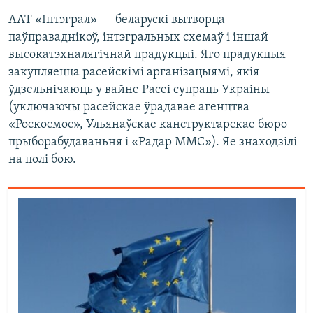
ААТ «Інтэграл» — беларускі вытворца
паўправаднікоў, інтэгральных схемаў і іншай
высокатэхналягічнай прадукцыі. Яго прадукцыя
закупляецца расейскімі арганізацыямі, якія
ўдзельнічаюць у вайне Расеі супраць Украіны
(уключаючы расейскае ўрадавае агенцтва
«Роскосмос», Ульянаўскае канструктарскае бюро
прыборабудаваньня і «Радар ММС»). Яе знаходзілі
на полі бою.