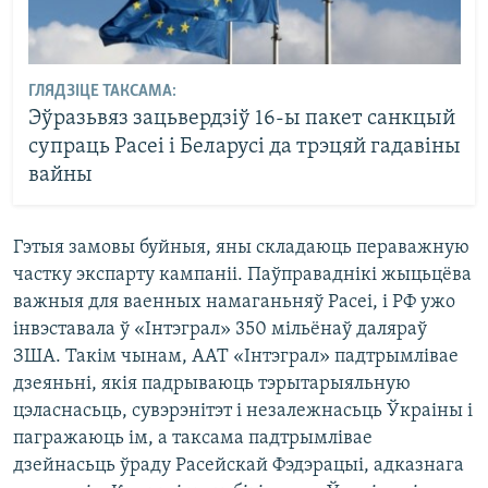
ГЛЯДЗІЦЕ ТАКСАМА:
Эўразьвяз зацьвердзіў 16-ы пакет санкцый
супраць Расеі і Беларусі да трэцяй гадавіны
вайны
Гэтыя замовы буйныя, яны складаюць пераважную
частку экспарту кампаніі. Паўправаднікі жыцьцёва
важныя для ваенных намаганьняў Расеі, і РФ ужо
інвэставала ў «Інтэграл» 350 мільёнаў даляраў
ЗША. Такім чынам, ААТ «Інтэграл» падтрымлівае
дзеяньні, якія падрываюць тэрытарыяльную
цэласнасьць, сувэрэнітэт і незалежнасьць Ўкраіны і
пагражаюць ім, а таксама падтрымлівае
дзейнасьць ўраду Расейскай Фэдэрацыі, адказнага