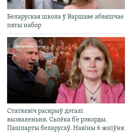
Беларуская школа ў Варшаве абвяшчае
пяты набор
Статкевіч раскрыў дэталі
вызваленьня. Сьпёка б’е рэкорды.
Пашпарты беларусаў. Навіны 6 жніўня