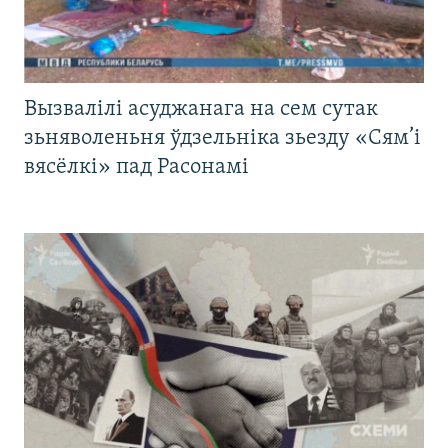
Вызвалілі асуджанага на сем сутак
зьняволеньня ўдзельніка зьезду «Сям’і
вясёлкі» пад Расонамі