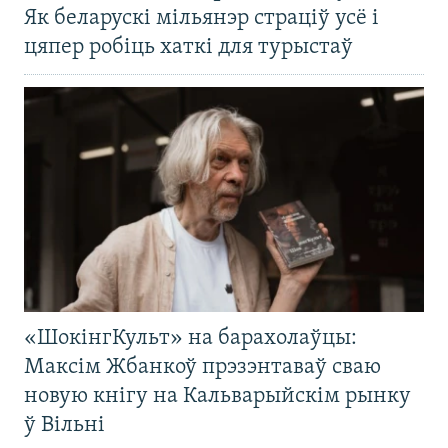
Як беларускі мільянэр страціў усё і
цяпер робіць хаткі для турыстаў
«ШокінгКульт» на барахолаўцы:
Максім Жбанкоў прэзэнтаваў сваю
новую кнігу на Кальварыйскім рынку
ў Вільні