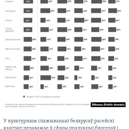
У культурным спажываньні беларусаў расейскі
кантэнт пераважае ў сфэры прадукцыі блогераў і