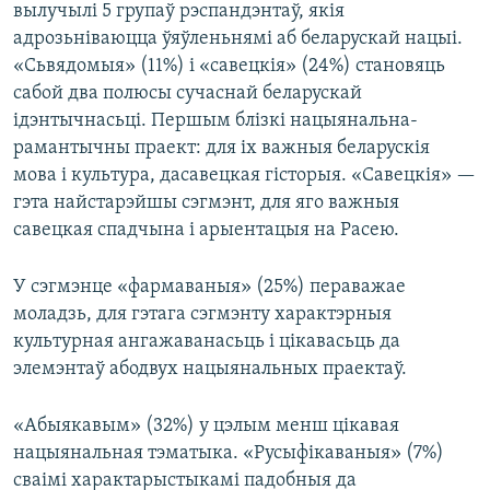
вылучылі 5 групаў рэспандэнтаў, якія
адрозьніваюцца ўяўленьнямі аб беларускай нацыі.
«Сьвядомыя» (11%) і «савецкія» (24%) становяць
сабой два полюсы сучаснай беларускай
ідэнтычнасьці. Першым блізкі нацыянальна-
рамантычны праект: для іх важныя беларускія
мова і культура, дасавецкая гісторыя. «Савецкія» —
гэта найстарэйшы сэгмэнт, для яго важныя
савецкая спадчына і арыентацыя на Расею.
У сэгмэнце «фармаваныя» (25%) пераважае
моладзь, для гэтага сэгмэнту характэрныя
культурная ангажаванасьць і цікавасьць да
элемэнтаў абодвух нацыянальных праектаў.
«Абыякавым» (32%) у цэлым менш цікавая
нацыянальная тэматыка. «Русыфікаваныя» (7%)
сваімі характарыстыкамі падобныя да