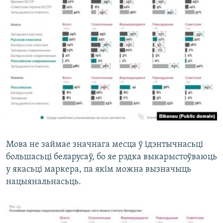
Мова не займае значнага месца ў ідэнтычнасьці
большасьці беларусаў, бо яе рэдка выкарыстоўваюць
у якасьці маркера, па якім можна вызначыць
нацыянальнасьць.