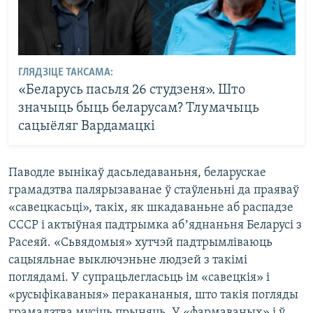
ГЛЯДЗІЦЕ ТАКСАМА:
«Беларусь пасьля 26 студзеня». Што
значыць быць беларусам? Тлумачыць
сацыёляг Вардамацкі
Паводле вынікаў дасьледаваньня, беларускае
грамадзтва палярызаванае ў стаўленьні да праяваў
«савецкасьці», такіх, як шкадаваньне аб распадзе
СССР і актыўная падтрымка абʼяднаньня Беларусі з
Расеяй. «Сьвядомыя» хутчэй падтрымліваюць
сацыяльнае выключэньне людзей з такімі
поглядамі. У супрацьлегласьць ім «савецкія» і
«русыфікаваныя» перакананыя, што такія погляды
грамадзтва мусіць прыняць. У «фармаваных» і ў