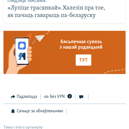
ГЛЯДЗІЦЕ ТАКСАМА:
«Лупіце трасянкай». Халезін пра тое,
як пачаць гаварыць па-беларуску
Бясьпечная сувязь
з нашай рэдакцыяй
ТУТ
Падзяліцца
Без VPN
Сачыце за абнаўленьнямі
Тэмы гэтага артыкулу