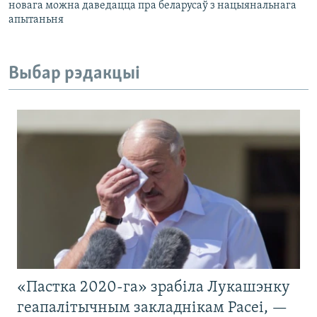
новага можна даведацца пра беларусаў з нацыянальнага
апытаньня
Выбар рэдакцыі
«Пастка 2020-га» зрабіла Лукашэнку
геапалітычным закладнікам Расеі, —