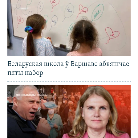
Беларуская школа ў Варшаве абвяшчае
пяты набор