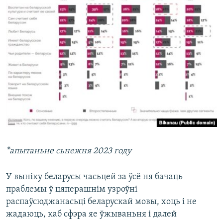
*апытаньне сьнежня 2023 году
У выніку беларусы часьцей за ўсё ня бачаць
праблемы ў цяперашнім узроўні
распаўсюджанасьці беларускай мовы, хоць і не
жадаюць, каб сфэра яе ўжываньня і далей