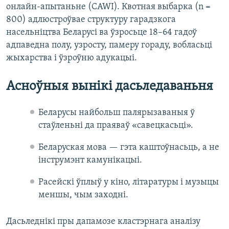
онлайн-апытаньне (CAWI). Квотная выбарка (n =
800) адлюстроўвае структуру гарадзкога
насельніцтва Беларусі ва ўзросьце 18–64 гадоў
адпаведна полу, узросту, памеру гораду, вобласьці
жыхарства і ўзроўню адукацыі.
Асноўныя вынікі дасьледаваньня
Беларусы найбольш палярызаваныя ў
стаўленьні да праяваў «савецкасьці».
Беларуская мова — гэта каштоўнасьць, а не
інструмэнт камунікацыі.
Расейскі ўплыў у кіно, літаратуры і музыцы
меншы, чым заходні.
Дасьледнікі пры дапамозе кластэрнага аналізу