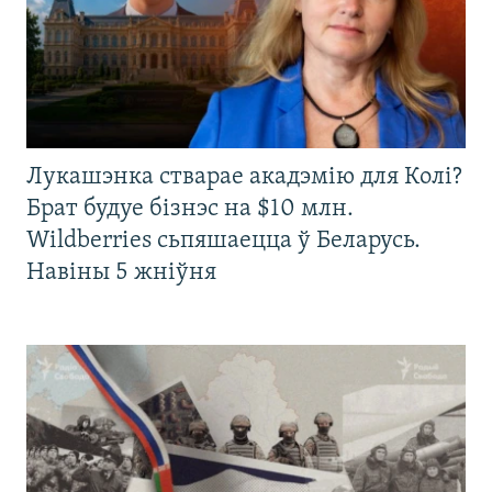
Лукашэнка стварае акадэмію для Колі?
Брат будуе бізнэс на $10 млн.
Wildberries сьпяшаецца ў Беларусь.
Навіны 5 жніўня