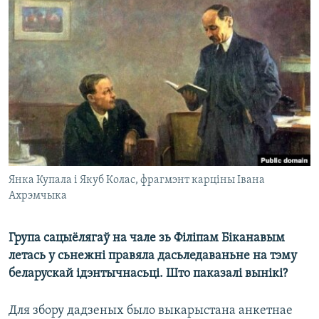
КУЛЬТУРА
МОВА
КАЛЯНДАР
НА ХВАЛЯХ СВАБОДЫ
Янка Купала і Якуб Колас, фрагмэнт карціны Івана
Ахрэмчыка
Група сацыёлягаў на чале зь Філіпам Біканавым
летась у сьнежні правяла дасьледаваньне на тэму
беларускай ідэнтычнасьці. Што паказалі вынікі?
Для збору дадзеных было выкарыстана анкетнае