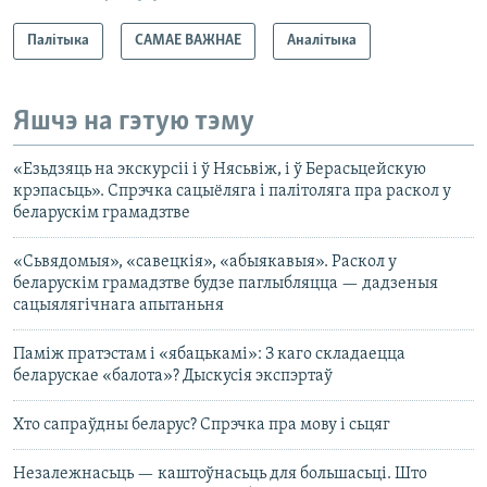
Палітыка
САМАЕ ВАЖНАЕ
Аналітыка
Яшчэ на гэтую тэму
«Езьдзяць на экскурсіі і ў Нясьвіж, і ў Берасьцейскую
крэпасьць». Спрэчка сацыёляга і палітоляга пра раскол у
беларускім грамадзтве
«Сьвядомыя», «савецкія», «абыякавыя». Раскол у
беларускім грамадзтве будзе паглыбляцца — дадзеныя
сацыялягічнага апытаньня
Паміж пратэстам і «ябацькамі»: З каго складаецца
беларускае «балота»? Дыскусія экспэртаў
Хто сапраўдны беларус? Спрэчка пра мову і сьцяг
Незалежнасьць — каштоўнасьць для большасьці. Што