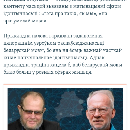
кантэнту часьцей зьвязаны з матывацыямі сфэры
ідэнтычнасьці : «гэта пра такіх, як мы», «на
зразумелай мове».
Прыкладна палова гараджан задаволеная
цяперашнім узроўнем распаўсюджанасьці
беларускай мовы, бо яна ня ёсьць важнай часткай
іхнае нацыянальнае ідэнтычнасьці. Аднак
прыкладна траціна хацела б, каб беларускай мовы
было больш у розных сфэрах жыцьця.