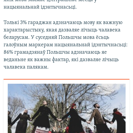
нацыянальнай ідэнтычнасьці.
Толькі 3% гараджан адзначаюць мову як важную
характарыстыку, якая дазваляе лічыць чалавека
беларусам. У суседняй Польшчы мова ёсьць
галоўным маркерам нацыянальнай ідэнтычнасьці:
86% грамадзянаў Польшчы адзначаюць яе
веданьне як важны фактар, які дазваляе лічыць
чалавека палякам.