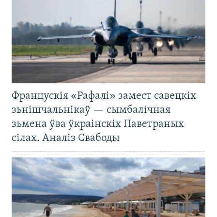
Францускія «Рафалі» замест савецкіх
зьнішчальнікаў — сымбалічная
зьмена ўва ўкраінскіх Паветраных
сілах. Аналіз Свабоды