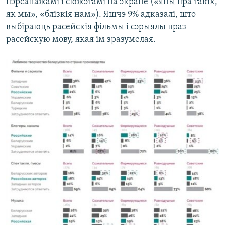
пэрсанажамі і сюжэтамі на экране («яны пра такіх,
як мы», «блізкія нам»). Яшчэ 9% адказалі, што
выбіраюць расейскія фільмы і сэрыялы праз
расейскую мову, якая ім зразумелая.