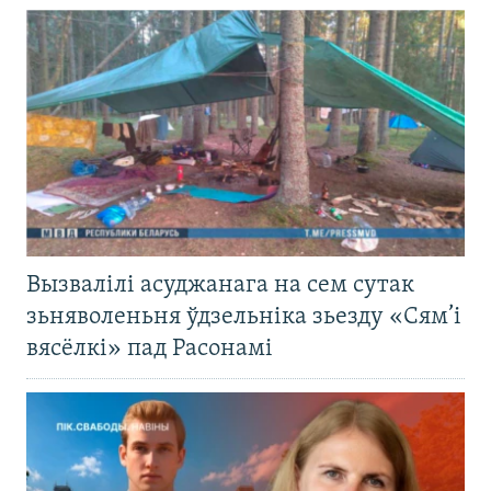
Вызвалілі асуджанага на сем сутак
зьняволеньня ўдзельніка зьезду «Сям’і
вясёлкі» пад Расонамі