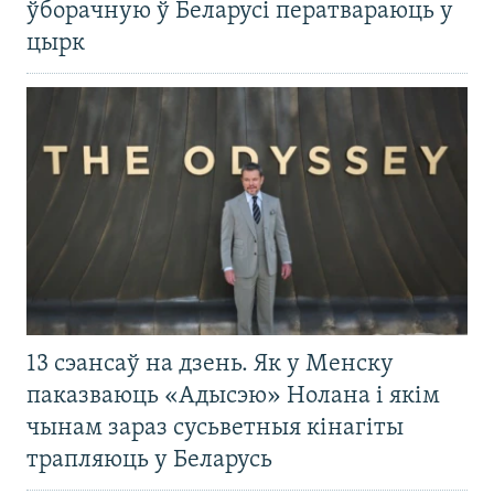
ўборачную ў Беларусі ператвараюць у
цырк
13 сэансаў на дзень. Як у Менску
паказваюць «Адысэю» Нолана і якім
чынам зараз сусьветныя кінагіты
трапляюць у Беларусь