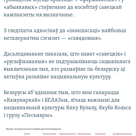
«абыякавых» стаўленьне да носьбітаў савецкай
кампанэнты ня вызначанае.
З гледзішча адносінаў да «інакшасьці» найбольш
неталерантны сэгмэнт — «сьвядомыя».
Дасьледаваньне паказала, што нават «савецкія» і
«русыфікаваныя» не падтрымліваюць сацыяльнага
выключэньня тых, хто размаўляе па-беларуску ці
актыўна разьвівае нацыянальную культуру.
Беларусы абʼяднаныя тым, што яны ганарацца
«Камунаркай» і БЕЛАЗам, лічаць важнымі для
нацыянальнай культуры Янку Купалу, Якуба Коласа
і групу «Песьняры».