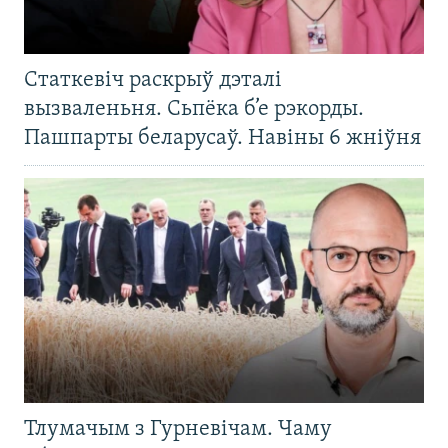
Статкевіч раскрыў дэталі
вызваленьня. Сьпёка б’е рэкорды.
Пашпарты беларусаў. Навіны 6 жніўня
Тлумачым з Гурневічам. Чаму