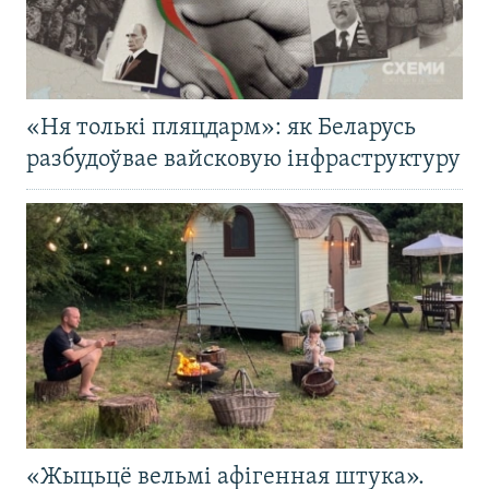
«Ня толькі пляцдарм»: як Беларусь
разбудоўвае вайсковую інфраструктуру
«Жыцьцё вельмі афігенная штука».