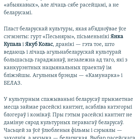
«абыякавых», але лічаць сябе расейцамі, а не
беларусамі.
Пласт беларускай культуры, якая аб’ядноўвае ўсе
сэгмэнты: гурт «Песьняры», пісьменьнікі
Янка
Купала
і
Якуб Колас
, дранікі — гэта тое, што
ведаюць і лічаць агульнабеларускай культурай
большасьць гараджанаў, незалежна ад таго, які з
канкурэнтных нацыянальных праектаў ім
бліжэйшы. Агульныя брэнды — «Камунарка» і
БЕЛАЗ.
У культурным спажываньні беларусаў прыкметнае
месца займае расейскі кантэнт, асабліва катэгорыі
блогераў і комікаў. Пры гэтым расейскі кантэнт не
дамінуе сярод культурных перавагаў беларусаў.
Часьцей за ўсё ўлюбленыя фільмы і сэрыялы —
заходнія, а музыка — беларуская. Выбар расейскага