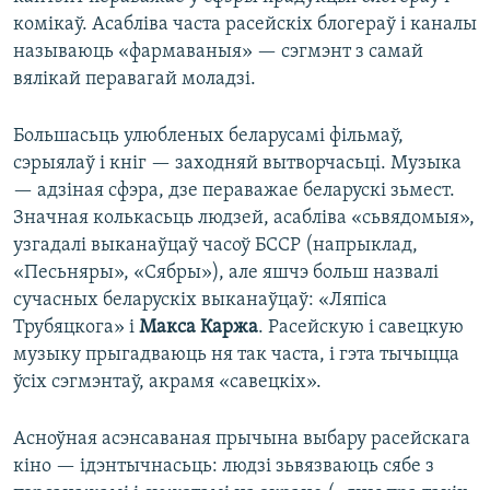
комікаў. Асабліва часта расейскіх блогераў і каналы
называюць «фармаваныя» — сэгмэнт з самай
вялікай перавагай моладзі.
Большасьць улюбленых беларусамі фільмаў,
сэрыялаў і кніг — заходняй вытворчасьці. Музыка
— адзіная сфэра, дзе пераважае беларускі зьмест.
Значная колькасьць людзей, асабліва «сьвядомыя»,
узгадалі выканаўцаў часоў БССР (напрыклад,
«Песьняры», «Сябры»), але яшчэ больш назвалі
сучасных беларускіх выканаўцаў: «Ляпіса
Трубяцкога» і
Макса Каржа
. Расейскую і савецкую
музыку прыгадваюць ня так часта, і гэта тычыцца
ўсіх сэгмэнтаў, акрамя «савецкіх».
Асноўная асэнсаваная прычына выбару расейскага
кіно — ідэнтычнасьць: людзі зьвязваюць сябе з