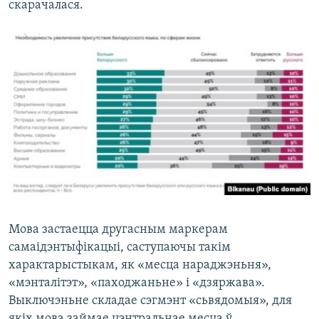
скарачалася.
Мова застаецца другасным маркерам
самаідэнтыфікацыі, саступаючы такім
характарыстыкам, як «месца нараджэньня»,
«мэнталітэт», «паходжаньне» і «дзяржава».
Выключэньне складае сэгмэнт «сьвядомыя», для
якіх мова займае цэнтральнае месца ў