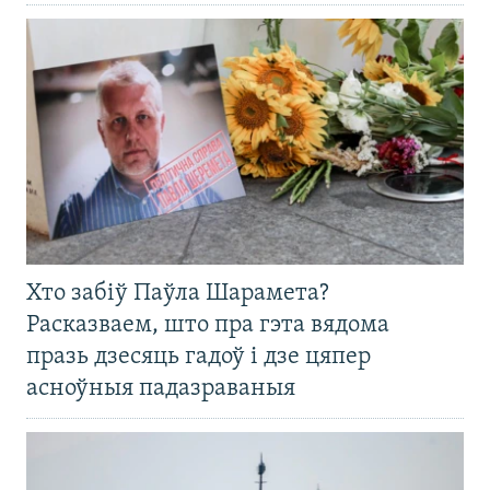
Хто забіў Паўла Шарамета?
Расказваем, што пра гэта вядома
празь дзесяць гадоў і дзе цяпер
асноўныя падазраваныя