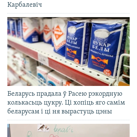
Карбалевіч
Беларусь прадала ў Расею рэкордную
колькасьць цукру. Ці хопіць яго самім
беларусам і ці ня вырастуць цэны