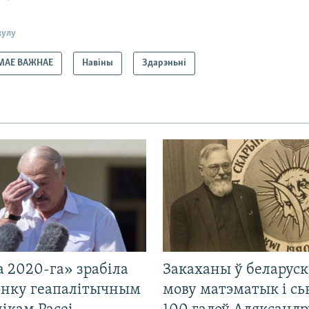
кулу
МАЕ ВАЖНАЕ
Навіны
Здарэньні
 2020-га» зрабіла
Закаханы ў беларус
нку геапалітычным
мову матэматык і сь