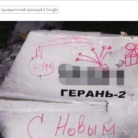
 прыярытэтнай крыніцай ў Google