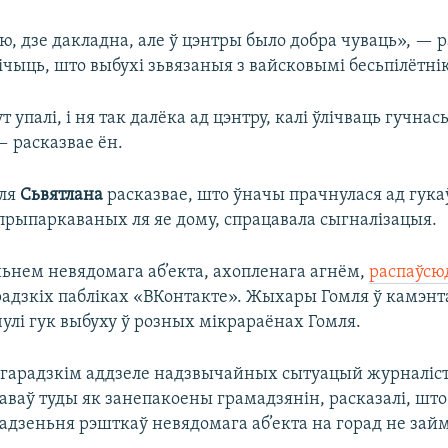
ю, дзе дакладна, але ў цэнтры было добра чуваць», — р
ічыць, што выбухі зьвязаныя з вайсковымі бесьпілётні
т упалі, і ня так далёка ад цэнтру, калі ўлічваць гучнас
— расказвае ён.
ля
Сьвятлана
расказвае, што ўначы прачнулася ад гукаў
 прыпаркаваных ля яе дому, спрацавала сыгналізацыя.
ньнем невядомага аб’екта, ахопленага агнём,
распаўс
арадзкіх пабліках «ВКонтакте». Жыхары Гомля ў камэнт
улі гук выбуху ў розных мікрараёнах Гомля.
 гарадзкім аддзеле надзвычайных сытуацый журналіст
аваў туды як занепакоены грамадзянін, расказалі, што
адзеньня рэшткаў невядомага аб’екта на горад не займ