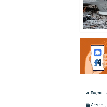
Падзяліцц
Друкавац