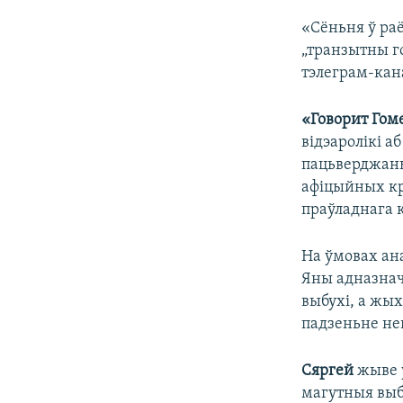
«Сёньня ў ра
„транзытны го
тэлеграм-кан
«Говорит Гом
відэаролікі а
пацьверджань
афіцыйных кр
праўладнага 
На ўмовах ан
Яны адназнач
выбухі, а жы
падзеньне не
Сяргей
жыве 
магутныя выбу