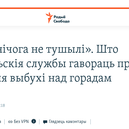
ічога не тушылі». Што
ьскія службы гавораць п
я выбухі над горадам
:18
а
Без VPN
Глядзець камэнтары