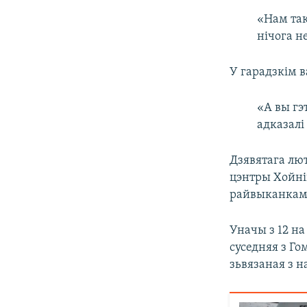
«Нам так
нічога н
У гарадзкім в
«А вы гэ
адказалі
Дзявятага лю
цэнтры Хойні
райвыканкаму,
Уначы з 12 на
суседняя з Г
зьвязаная з н