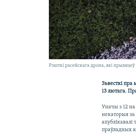
Рэшткі расейскага дрона, які прыляцеў 
Зьвесткі пра 
13 лютага. П
Уначы з 12 на
некаторыя зь 
апублікавалі 
праўладных к