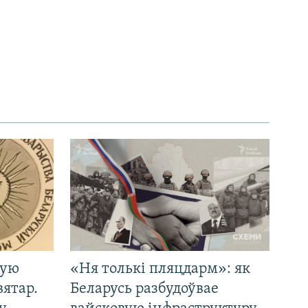
кую
«Ня толькі пляцдарм»: як
вятар.
Беларусь разбудоўвае