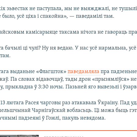
іх зьвестак не паступала, мы не выяжджалі, не тушылі 
е было, усё ціха і спакойна», — паведамілі там.
айсковым камісарыяце таксама нічога не гавораць пра
та бачылі ці чулі? Ну ня ведаю. У нас усё нармальна, ус
 там.
тага выданьне «Флагшток»
паведамляла
пра падзеньне
каў. Па словах відавочцаў, тады дрон «прызямліўся» н
 прыкладна ў 3:30 ночы. Пазьней яго вывезьлі і ўзарв
 13 лютага Расея чарговы раз атакавала Ўкраіну. Пад уда
омельшчынай Чарнігаўскай вобласьць. Ці можа быць гэт
ачнымі падзеямі ў Гомлі, пакуль невядома.