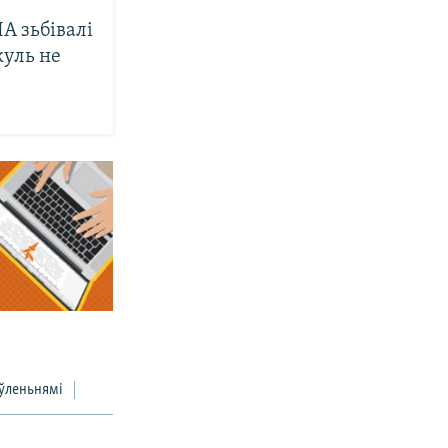
А зьбівалі
куль не
ўленьнямі