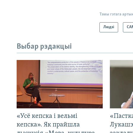
Тэмы гэтага арты
Людзі
СА
Выбар рэдакцыі
«Усё кепска і вельмі
«Пастка
кепска». Як прайшла
Лукашэ