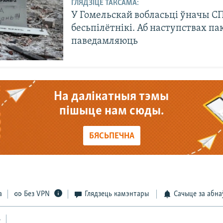
ГЛЯДЗІЦЕ ТАКСАМА:
У Гомельскай вобласьці ўначы СП
бесьпілётнікі. Аб наступствах па
паведамляюць
На далікатныя тэмы
пішыце нам сюды.
БЯСЬПЕЧНА
а
Без VPN
Глядзець камэнтары
Сачыце за абна
ь