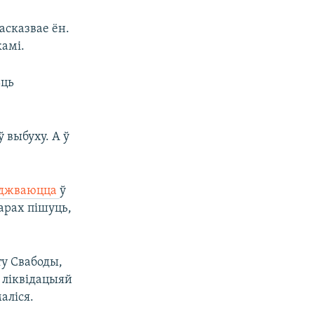
асказвае ён.
камі.
ьць
 выбуху. А ў
юджваюцца
ў
арах пішуць,
у Свабоды,
 ліквідацыяй
аліся.