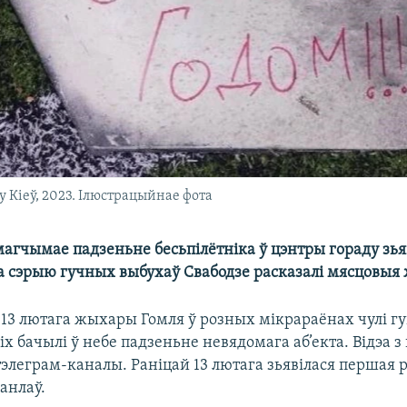
у Кіеў, 2023. Ілюстрацыйнае фота
магчымае падзеньне бесьпілётніка ў цэнтры гораду зья
ра сэрыю гучных выбухаў Свабодзе расказалі мясцовыя
 13 лютага жыхары Гомля ў розных мікрараёнах чулі гу
іх бачылі ў небе падзеньне невядомага аб’екта. Відэа з
тэлеграм-каналы. Раніцай 13 лютага зьявілася першая 
анлаў.