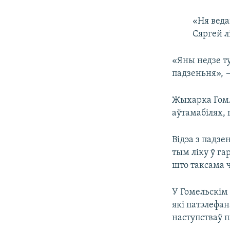
«Ня веда
Сяргей л
«Яны недзе ту
падзеньня», 
Жыхарка Гом
аўтамабілях,
Відэа з падзе
тым ліку ў г
што таксама ч
У Гомельскім
які патэлефан
наступстваў п