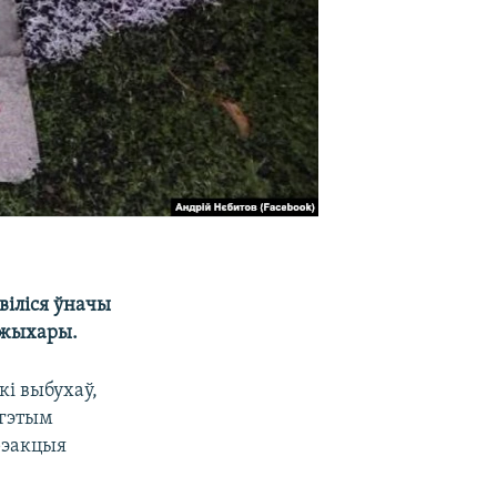
віліся ўначы
 жыхары.
кі выбухаў,
 гэтым
рэакцыя