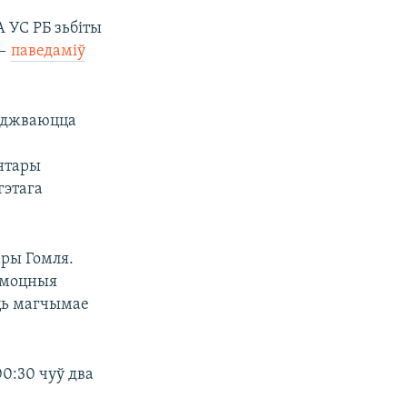
 УС РБ зьбіты
 —
паведаміў
сюджваюцца
нтары
гэтага
ары Гомля.
 моцныя
юць магчымае
0:30 чуў два