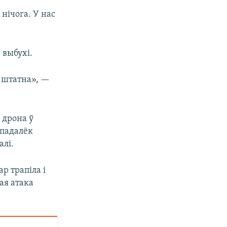
нічога. У нас
 выбухі.
ё штатна», —
 дрона ў
епадалёк
алі.
р трапіла і
ая атака