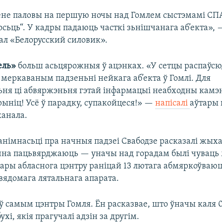
ёне паловы на першую ночы над Гомлем сыстэмамі СПА
сьць“. У кадры падаюць часткі зьнішчанага аб’екта»,
ал «Белорусский силовик».
ель»
больш асьцярожныя ў ацэнках. «У сетцы распаў
б меркаваным падзеньні нейкага аб’екта ў Гомлі. Для
ня ці абвяржэньня гэтай інфармацыі неабходны камэ
ыніц! Усё ў парадку, супакойцеся!» —
напісалі
аўтары 
канала.
анімнасьці пра начныя падзеі Свабодзе расказалі жых
на пацьвярджаюць — уначы над горадам былі чуваць
хары абласнога цэнтру раніцай 13 лютага абмяркоўва
вядомага лятальнага апарата.
ў самым цэнтры Гомля. Ён расказвае, што ўначы каля 0
хі, якія прагучалі адзін за другім.