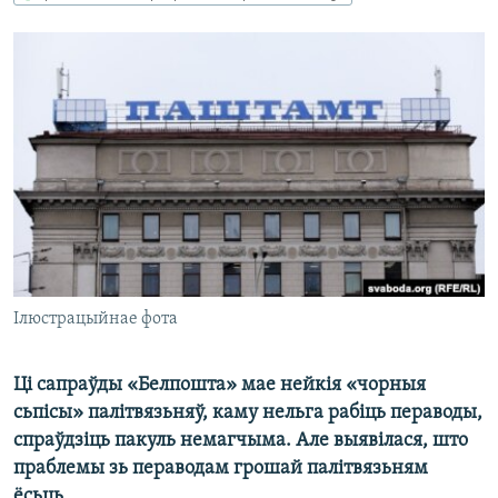
КУЛЬТУРА
МОВА
КАЛЯНДАР
НА ХВАЛЯХ СВАБОДЫ
Ілюстрацыйнае фота
Ці сапраўды «Белпошта» мае нейкія «чорныя
сьпісы» палітвязьняў, каму нельга рабіць пераводы,
спраўдзіць пакуль немагчыма. Але выявілася, што
праблемы зь пераводам грошай палітвязьням
ёсьць.