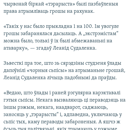
чырвонай біркай «тэрарыста» былі пазбаўленыя
права атрымліваць грошы на рахунак.
«Такіх у нас было прыкладна 1 на 100. Ім увогуле
грошы забаранялася дасылаць. А „экстрэмістам“
можна было, толькі ў іх былі абмежаваньні на
атаварку», — згадаў Леанід Судаленка.
Зьвесткі пра тое, што зь сярэдзіны студзеня ўлады
дапоўнілі «чорныя сьпісы» на атрыманьне грошай,
Леанід Судаленка лічыць падобнымі да праўды.
«Ведаю, што ўлады і раней рэгулярна карэктавалі
гэтыя сьпісы. Некага вызваляюць ці пераводзяць на
іншы рэжым, некага, наадварот, саджаюць,
заносяць у „тэрарысты“ і, адпаведна, уключаюць у
сьпіс тых, каму пераводы забароненыя. А яшчэ ж
ёсьць тыя палітвязьні, якіх трымаюць у рэжыме