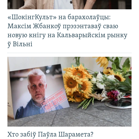
«ШокінгКульт» на барахолаўцы:
Максім Жбанкоў прэзэнтаваў сваю
новую кнігу на Кальварыйскім рынку
ў Вільні
Хто забіў Паўла Шарамета?