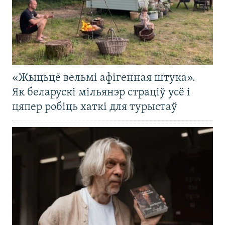
«Жыцьцё вельмі афігенная штука».
Як беларускі мільянэр страціў усё і
цяпер робіць хаткі для турыстаў