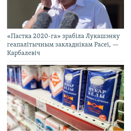
«Пастка 2020-га» зрабіла Лукашэнку
геапалітычным закладнікам Расеі, —
Карбалевіч