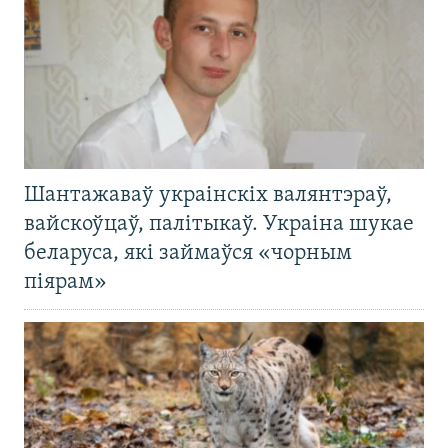
Шантажаваў украінскіх валянтэраў,
вайскоўцаў, палітыкаў. Украіна шукае
беларуса, які займаўся «чорным
піярам»