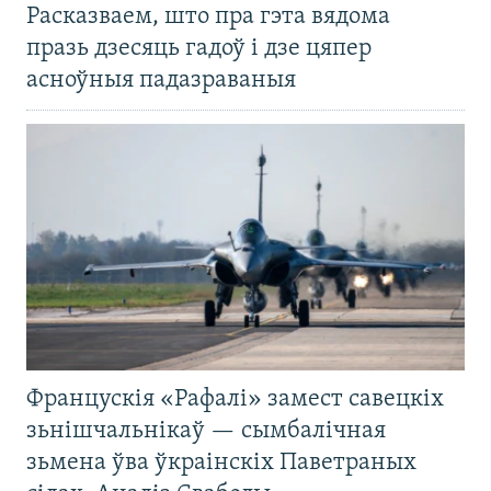
Расказваем, што пра гэта вядома
празь дзесяць гадоў і дзе цяпер
асноўныя падазраваныя
Францускія «Рафалі» замест савецкіх
зьнішчальнікаў — сымбалічная
зьмена ўва ўкраінскіх Паветраных