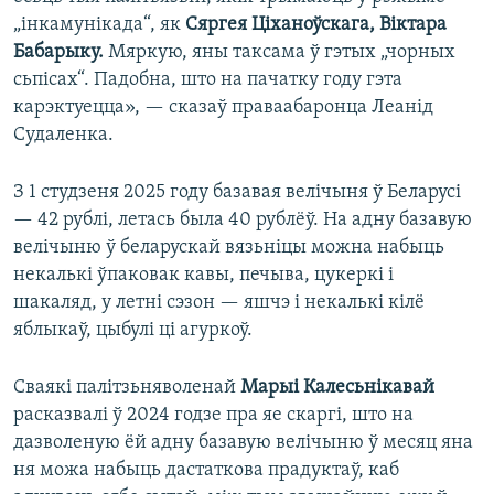
„інкамунікада“, як
Сяргея Ціханоўскага, Віктара
Бабарыку.
Мяркую, яны таксама ў гэтых „чорных
сьпісах“. Падобна, што на пачатку году гэта
карэктуецца», — сказаў праваабаронца Леанід
Судаленка.
З 1 студзеня 2025 году базавая велічыня ў Беларусі
— 42 рублі, летась была 40 рублёў. На адну базавую
велічыню ў беларускай вязьніцы можна набыць
некалькі ўпаковак кавы, печыва, цукеркі і
шакаляд, у летні сэзон — яшчэ і некалькі кілё
яблыкаў, цыбулі ці агуркоў.
Сваякі палітзьняволенай
Марыі Калесьнікавай
расказвалі ў 2024 годзе пра яе скаргі, што на
дазволеную ёй адну базавую велічыню ў месяц яна
ня можа набыць дастаткова прадуктаў, каб