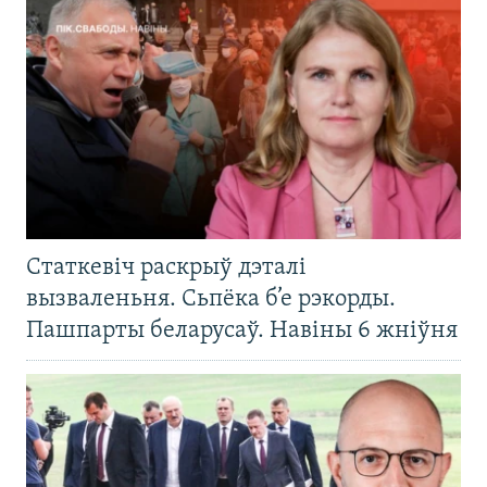
Статкевіч раскрыў дэталі
вызваленьня. Сьпёка б’е рэкорды.
Пашпарты беларусаў. Навіны 6 жніўня