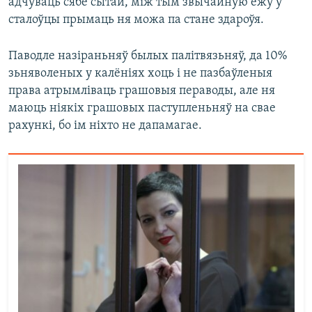
адчуваць сябе сытай, між тым звычайную ежу ў
сталоўцы прымаць ня можа па стане здароўя.
Паводле назіраньняў былых палітвязьняў, да 10%
зьняволеных у калёніях хоць і не пазбаўленыя
права атрымліваць грашовыя пераводы, але ня
маюць ніякіх грашовых паступленьняў на свае
рахункі, бо ім ніхто не дапамагае.