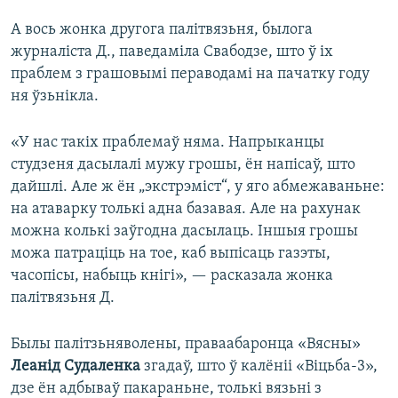
А вось жонка другога палітвязьня, былога
журналіста Д., паведаміла Свабодзе, што ў іх
праблем з грашовымі пераводамі на пачатку году
ня ўзьнікла.
«У нас такіх праблемаў няма. Напрыканцы
студзеня дасылалі мужу грошы, ён напісаў, што
дайшлі. Але ж ён „экстрэміст“, у яго абмежаваньне:
на атаварку толькі адна базавая. Але на рахунак
можна колькі заўгодна дасылаць. Іншыя грошы
можа патраціць на тое, каб выпісаць газэты,
часопісы, набыць кнігі», — расказала жонка
палітвязьня Д.
Былы палітзьняволены, праваабаронца «Вясны»
Леанід Судаленка
згадаў, што ў калёніі «Віцьба-3»,
дзе ён адбываў пакараньне, толькі вязьні з