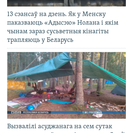
13 сэансаў на дзень. Як у Менску
паказваюць «Адысэю» Нолана і якім
чынам зараз сусьветныя кінагіты
трапляюць у Беларусь
Вызвалілі асуджанага на сем сутак