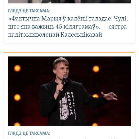
ГЛЯДЗІЦЕ ТАКСАМА:
«Фактычна Марыя ў калёніі галадае. Чулі,
што яна важыць 45 кіляграмаў», — сястра
палітзьняволенай Калесьнікавай
ГЛЯДЗІЦЕ ТАКСАМА: