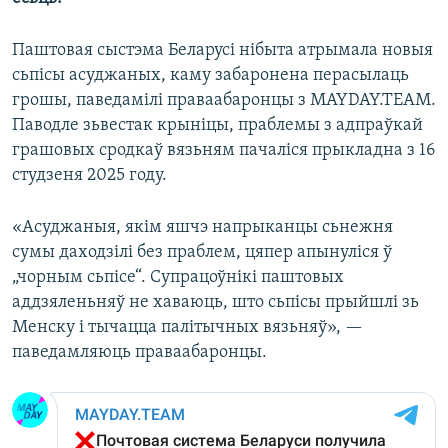
Паштовая сыстэма Беларусі нібыта атрымала новыя
сьпісы асуджаных, каму забаронена перасылаць
грошы, паведамілі праваабаронцы з MAYDAY.TEAM.
Паводле зьвестак крыніцы, праблемы з адпраўкай
грашовых сродкаў вязьням пачаліся прыкладна з 16
студзеня 2025 году.
«Асуджаныя, якім яшчэ напрыканцы сьнежня
сумы даходзілі без праблем, цяпер апынуліся ў
„чорным сьпісе“. Супрацоўнікі паштовых
аддзяленьняў не хаваюць, што сьпісы прыйшлі зь
Менску і тычацца палітычных вязьняў», —
паведамляюць праваабаронцы.