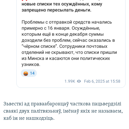
Зьвесткі ад праваабаронцаў часткова пацьвердзілі
сваякі двух палітвязьняў, імёнаў якіх не называем,
каб ім не нашкодзіць.