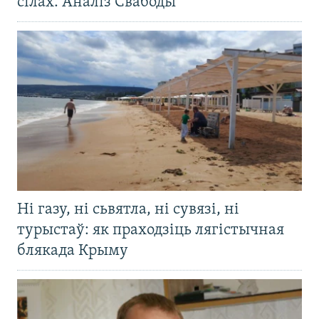
сілах. Аналіз Свабоды
Ні газу, ні сьвятла, ні сувязі, ні
турыстаў: як праходзіць лягістычная
блякада Крыму