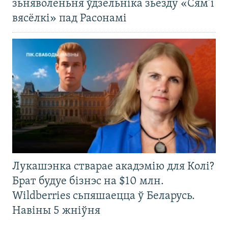
зьняволеньня ўдзельніка зьезду «Сям’і
вясёлкі» пад Расонамі
Лукашэнка стварае акадэмію для Колі?
Брат будуе бізнэс на $10 млн.
Wildberries сьпяшаецца ў Беларусь.
Навіны 5 жніўня