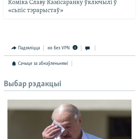
Коміка Славу Камісаранку ўключылі ў
«сьпіс тэрарыстаў»
Падзяліцца
Без VPN
Сачыце за абнаўленьнямі
Выбар рэдакцыі