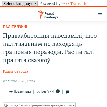
Powered by
Translate
Лінкі
ўнівэрсальнага
доступу
ПАЛІТВЯЗЬНІ
НАВІНЫ
Перайсьці
Праваабаронцы паведамілі, што
да
ТОЛЬКІ НА СВАБОДЗЕ
УСЕ НАВІНЫ
палітвязьням не даходзяць
галоўнага
СУВЯЗЬ
ВІДЭА І ФОТА
ТЭСТЫ
зьместу
грашовыя пераводы. Распыталі
Перайсьці
ПАДПІСАЦЦА
ЛЮДЗІ
БЛОГІ
АБЫСЬЦІ БЛЯКАВАНЬНЕ
пра гэта сваякоў
да
ПАЛІТЫКА
ГІСТОРЫЯ НА СВАБОДЗЕ
ПАДЗЯЛІЦЦА ІНФАРМАЦЫЯЙ
RSS
галоўнай
САЧЫЦЕ ЗА АБНАЎЛЕНЬНЯМІ
Радыё Свабода
навігацыі
ЭКАНОМІКА
ПАДКАСТЫ
ПАДКАСТЫ
Перайсьці
07 люты 2025, 17:23
ВАЙНА
КНІГІ
FACEBOOK
да
Падзяліцца
Без VPN
БЕЛАРУСЫ НА ВАЙНЕ
АЎДЫЁКНІГІ
TWITTER
пошуку
ПАЛІТВЯЗЬНІ
PREMIUM
Усе сайты РС/РСЭ
Зрабіце Свабоду прыярытэтнай крыніцай ў Google