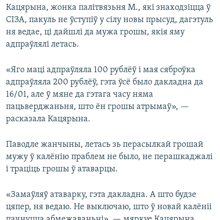
Кацярына, жонка палітвязьня М., які знаходзіцца ў
СІЗА, пакуль не ўступіў у сілу новы прысуд, дагэтуль
ня ведае, ці дайшлі да мужа грошы, якія яму
адпраўлялі летась.
«Яго маці адпраўляла 100 рублёў і мая сяброўка
адпраўляла 200 рублёў, гэта ўсё было дакладна да
16/01, але ў мяне да гэтага часу няма
пацьверджаньня, што ён грошы атрымаў», —
расказала Кацярына.
Паводле жанчыны, летась зь перасылкай грошай
мужу ў калёнію праблем не было, не перашкаджалі
і траціць грошы ў атаварцы.
«Замаўляў атаварку, гэта дакладна. А што будзе
цяпер, ня ведаю. Не выключаю, што ў новай калёніі
пачнуцца абмежаваньні», — мяркуе Кацярына.