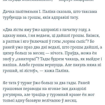
Дачка палітвязьня І. Паліна сказала, што таксама
турбуецца за грошы, якія адправілі тату.
«Два лісты яму ўжо адправілі з пачатку году, а
адказу няма, і ня ведаем, ці дайшлі грошы. Баімся,
а раптам і яго ўключылі ў гэты „чорны сьпіс“? Бо
раней ужо праз два дні ведалі, што грошы дайшлі, а
цяпер больш за месяц — нічога. Праўда, можа ён
зноў у „санаторыі“? Тады будзем чакаць, як выйдзе і
напіша. Альбо грошы вернуцца. Але пакуль няма ні
грошай, ні лістоў», — кажа Паліна.
Яе тата ў турме ўжо больш за два гады. Раней
грашовыя пераводы на ягонае імя даходзілі
рэгулярна, але траціць у турэмнай краме ён мог
толькі адну базавую велічыню ў месяц.