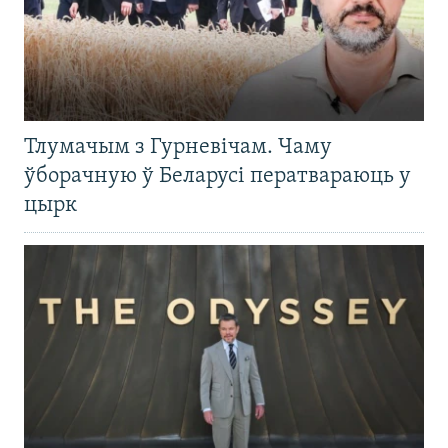
Тлумачым з Гурневічам. Чаму
ўборачную ў Беларусі ператвараюць у
цырк