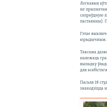
Легкавыя аўта
не прызначан
сапраўдную лі
пастаянны). 
Гэтае выключ
юрыдычным а
Таксама дазв
належаць гра
выпадку ўлад
для асабістаг
Пасьля 18 сту
знаходзіцца н