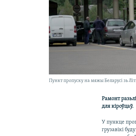
Пункт пропуску на мяжы Беларусі зь Літ
Рамонт разьл
для кіроўцаў.
У пункце проп
грузавікі буд