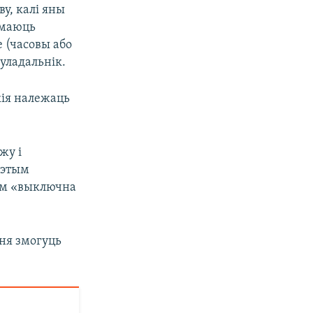
ву, калі яны
 маюць
е (часовы або
уладальнік.
кія належаць
жу і
гэтым
кам «выключна
 ня змогуць