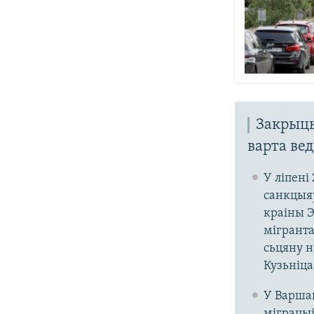
Закрыць
варта ве
У ліпені
санкцыяў
краіны Э
мігранта
сьцяну н
Кузьніца
У Варшав
міграцыі