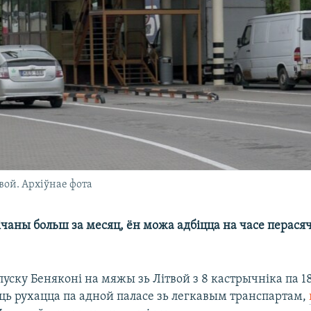
вой. Архіўнае фота
ічаны больш за месяц, ён можа адбіцца на часе перас
уску Беняконі на мяжы зь Літвой з 8 кастрычніка па 18
уць рухацца па адной паласе зь легкавым транспартам,