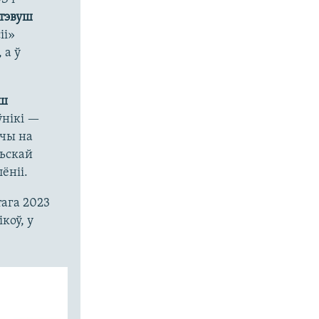
тэвуш
іі»
 а ў
ш
ўнікі —
шчы на
льскай
ёніі.
тага 2023
коў, у