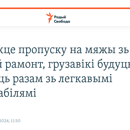
кце пропуску на мяжы зь
 рамонт, грузавікі будуц
ць разам зь легкавымі
абілямі
024, 11:50