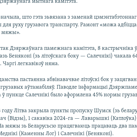
Дзяржаўнага мытнага камітэта.
значыла, што гэта зьвязана з заменай цэмэнтабэтонна
 для руху грузавога транспарту. Рамонт «можа адбіцца
я мяжы».
стак Дзяржаўнага памежнага камітэта, 8 кастрычніка ў
разь Беняконі (зь літоўскага боку — Салечнікі) чакала 6
. Чаргі легкавікоў няма.
мства пастаянна абвінавачвае літоўскі бок у зацягван
грузавых аўтамабіляў. Паводле інфармацыі Дзяржпаме
 ў пункце Салечнікі было аформлена 45% нормы грузав
 году Літва закрыла пункты пропуску Шумск (зь белару
ач (Відзы), 1 сакавіка 2024-га — Лаварышкі (Катлоўка)
На мяжы зь Беларусьсю працягваюць працаваць два п
днікі (Каменны Лог) і Салечнікі (Беняконі).