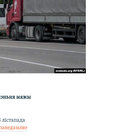
ячэньня мяжы
 лістапада
паведамляе