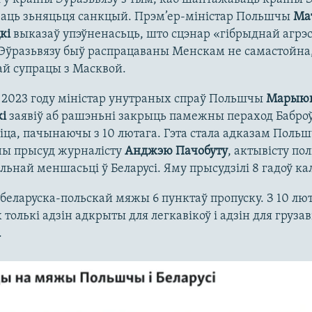
ваць зьняцьця санкцый. Прэм’ер-міністар Польшчы
Ма
кі
выказаў упэўненасьць, што сцэнар «гібрыднай агрэс
Эўразьвязу быў распрацаваны Менскам не самастойна,
й супрацы з Масквой.
 2023 году міністар унутраных спраў Польшчы
Марыю
і
заявіў аб рашэньні закрыць памежны пераход Бабро
іца, пачынаючы з 10 лютага. Гэта стала адказам Поль
ны прысуд журналісту
Анджэю Пачобуту
, актывісту по
ьнай меншасьці ў Беларусі. Яму прысудзілі 8 гадоў кал
 беларуска-польскай мяжы 6 пунктаў пропуску. З 10 лю
х толькі адзін адкрыты для легкавікоў і адзін для грузаві
.