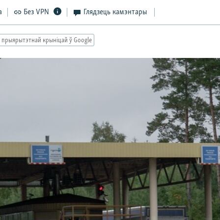
а
Без VPN
Глядзець камэнтары
 прыярытэтнай крыніцай ў Google