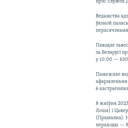
прэс-служба 
Ведамства ад
ўязной паласы
перасячэньн
Паводле зьве
зь Беларусі п
у 10:00 — 630
Памежнае веда
афармленьня 
6 кастрычніка
8 жніўня 2023
Лоша) і Цьвер
(Прывалка). 
пераходы — Ме