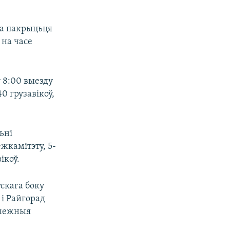
га пакрыцьця
 на часе
 8:00 выезду
40 грузавікоў,
ьні
жкамітэту, 5-
ікоў.
скага боку
 і Райгорад
амежныя