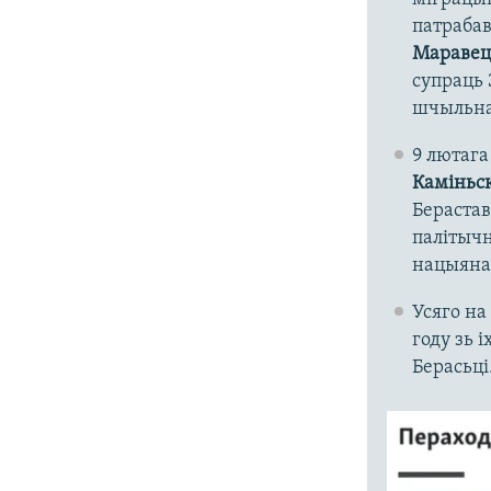
патраба
Маравец
супраць 
шчыльна
9 лютага
Каміньск
Берастав
палітыч
нацыянал
Усяго на
году зь і
Берасьці