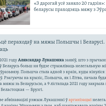
«З дарогай усё заняло 20 гадзін»:
беларусы праходзяць мяжу з Эўр
цё пераходаў на мяжы Польшчы і Беларусі.
даць
 2021 году
Аляксандар Лукашэнка
заявіў, што з прычы
 Беларусь больш ня будзе стрымліваць нелегальную м
ўразьвязу. Польшча стала адной з краін, куды кінуліся 
ў. Рэагуючы на крызіс, Польшча, як і Літва, пачала буд
а мяжы зь Беларусьсю, а 9 лістапада 2021 году закрыла
 Беластоцкая — Брузгі.
е абвінавацілі рэжым Лукашэнкі ў
арганізацыі
нелега
 ў краіны Эўразьвязу з тым, каб шантажаваць краіны Э