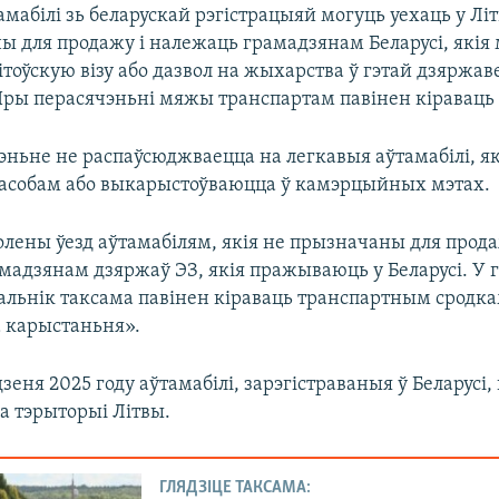
мабілі зь беларускай рэгістрацыяй могуць уехаць у Літ
ы для продажу і належаць грамадзянам Беларусі, якія
тоўскую візу або дазвол на жыхарства ў гэтай дзяржав
Пры перасячэньні мяжы транспартам павінен кіраваць 
эньне не распаўсюджваецца на легкавыя аўтамабілі, я
собам або выкарыстоўваюцца ў камэрцыйных мэтах.
олены ўезд аўтамабілям, якія не прызначаны для прода
мадзянам дзяржаў ЭЗ, якія пражываюць у Беларусі. У 
альнік таксама павінен кіраваць транспартным срод
а карыстаньня».
дзеня 2025 году аўтамабілі, зарэгістраваныя ў Беларусі,
а тэрыторыі Літвы.
ГЛЯДЗІЦЕ ТАКСАМА: