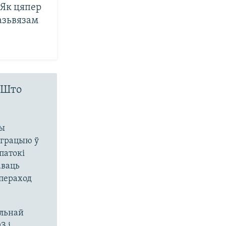
 Як цяпер
азьвязам
 Што
ны
іграцыю ў
патокі
аваць
 пераход
льнай
З і