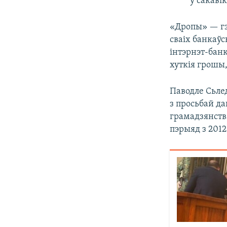
ў сакавік
«Дропы» — гэ
сваіх банкаўс
інтэрнэт-банк
хуткія грошы
Паводле Сьлед
з просьбай да
грамадзянства
пэрыяд з 2012