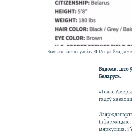
Зьвесткі спэцслужбаў ЗША пра Ўладзім
Вядома, што ў
Беларусь.
«Голас Амэр
гадоў хаваец
Дзярждэпарта
інфармацыю, 
мяркуецца, і