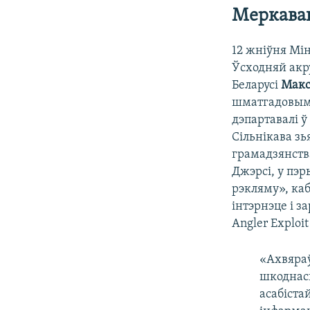
Меркаван
12 жніўня Мін
Ўсходняй акру
Беларусі
Максі
шматгадовымі
дэпартавалі ў
Сільнікава зь
грамадзянств
Джэрсі, у пэ
рэкляму», каб
інтэрнэце і 
Angler Exploit 
«Ахвяраў
шкоднас
асабіста