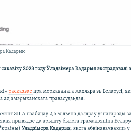
ера Кадарыю
 сакавіку 2023 году Ўладзімера Кадарыя экстрадавалі з
ыкі»
расказвае
пра меркаванага махляра зь Беларусі, як
ца ад амэрыканскага правасудзьдзя.
мэнт ЗША паабяцаў 2,5 мільёна даляраў узнагароды з
якая прывядзе да арышту былога грамадзяніна Беларус
 Ўкраіны)
Уладзімера Кадарыя
, якога абвінавачваюць у