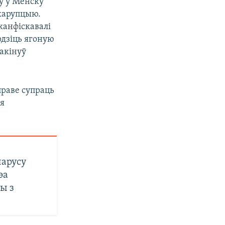
ў у Менску
 карупцыю.
 канфіскавалі
рдзіць ягоную
акінуў
праве супраць
ыя
ларусу
эа
ны з