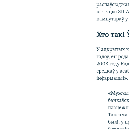
распаўсюджан
юстыцыі ЗША,
кампутараў у
Хто такі
У адкрытых к
гадоў, ён род
2008 году Ка
сродкаў у ас
інфармацыі».
«Мужчына
банкаўск
плацежна
Таксама 
былі, у 