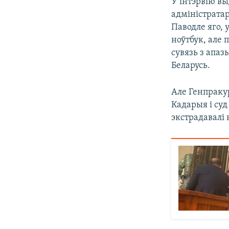
У інтэрвію в
адміністратар
Паводле яго, 
ноўтбук, але
сувязь з апа
Беларусь.
Але Генпраку
Кадарыя і суд
экстрадавалі 