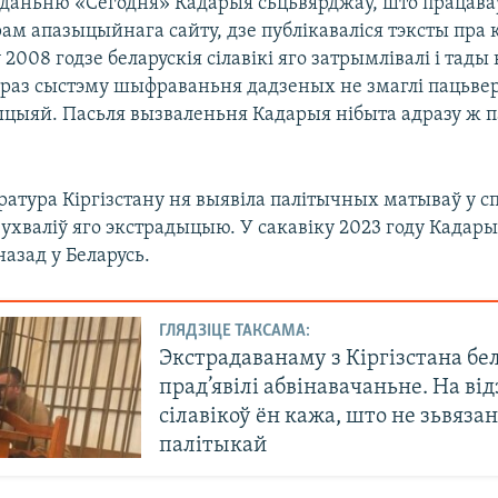
ыданьню «Сегодня» Кадарыя сьцьвярджаў, што працава
ам апазыцыйнага сайту, дзе публікаваліся тэксты пра
у 2008 годзе беларускія сілавікі яго затрымлівалі і тады
 праз сыстэму шыфраваньня дадзеных не змаглі пацьве
зыцыяй. Пасьля вызваленьня Кадарыя нібыта адразу ж п
ратура Кіргізстану ня выявіла палітычных матываў у с
 ухваліў яго экстрадыцыю. У сакавіку 2023 году Кадар
назад у Беларусь.
ГЛЯДЗІЦЕ ТАКСАМА:
Экстрадаванаму з Кіргізстана бе
прад’явілі абвінавачаньне. На від
сілавікоў ён кажа, што не зьвяза
палітыкай