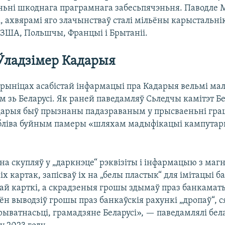
ьні шкоднага праграмнага забесьпячэньня. Паводле М
 ахвярамі яго злачынстваў сталі мільёны карыстальні
 ЗША, Польшчы, Францыі і Брытаніі.
 Ўладзімер Кадарыя
рыніцах асабістай інфармацыі пра Кадарыя вельмі мал
ам зь Беларусі. Як раней паведамляў Сьледчы камітэт Бе
дарыя быў прызнаны падазраваным у прысваеньні гр
абліва буйным памеры «шляхам мадыфікацыі кампута
 скупляў у „даркнэце“ рэквізіты і інфармацыю з магн
іх картак, запісваў іх на „белы пластык“ для імітацыі 
й карткі, а скрадзеныя грошы здымаў праз банкаматы
ён выводзіў грошы праз банкаўскія рахункі „дропаў“, с
прыватнасьці, грамадзяне Беларусі», — паведамлялі бел