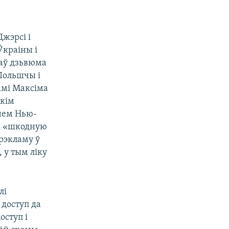
жэрсі і
Ўкраіны і
ваў дзьвюма
Польшчы і
амі Максіма
скім
нем Нью-
лі «шкодную
 рэкламу ў
 у тым ліку
лі
доступ да
оступ і