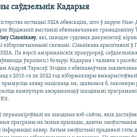
ы саўдзельнік Кадарыя
істэрства юстыцыі ЗША абвясьціла, што ў акрузе Нью-Д
зе Вірджыніі выставілі абвінавачаньне грамадзяніну 
му Сільнікаву
, які, паводле судовых дакумэнтаў, кіра
 кібэрзлачыннымі схемамі. Сільнікава арыштавалі ў 
 ЗША. Па вэрсіі амэрыканскіх пракурораў, саўдзельнік
яўляюцца ўкраінец і беларус Кадарыя і чалавек з расей
ам Андрэй Тарасаў. Згодна з абвінаваўчым заключэнь
рыяд з 2013-га па 2022 год кібэрмахляры выкарыстоўва
 прымусіць ахвяр націскаць на, здавалася б, законную
заразіць кампутары амэрыканцаў шкоднымі праграмамі,
Kit.
 перанакіроўвалі на шкодныя вэб-сайты, якія дастаўля
ныя праграмы на іхныя прылады, даючы змоўшчыкам 
й інфармацыі ахвяр. Затым змоўшчыкі прадавалі гэты д