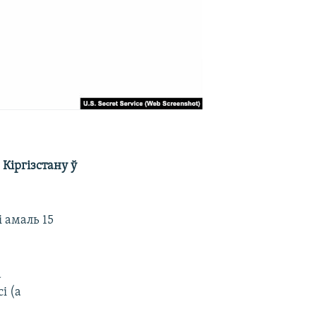
 Кіргізстану ў
і амаль 15
а
і (а