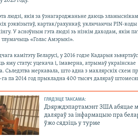
у 2023 году.
та людзі, якія за ўзнагароджаньне даюць зламыснікам
кіх рэквізытаў, картак/рахункаў, уключаючы PIN-коды 
інгу. У асноўным гэта людзі зь нізкім даходам, якім п
, тлумачыць «Голас Амэрыкі».
чага камітэту Беларусі, у 2016 годзе Кадарыя зьвяртаў
ць яму статус уцекача і, імаверна, атрымаў украінскае
. Сьледзтва меркавала, што адна з махлярскіх схем п
-га па 2014 год прыкладна 400 тысяч даляраў штомеся
ГЛЯДЗІЦЕ ТАКСАМА:
Дзярждэпартамэнт ЗША абяцае 
даляраў за інфармацыю пра белар
ўжо сядзіць у турме