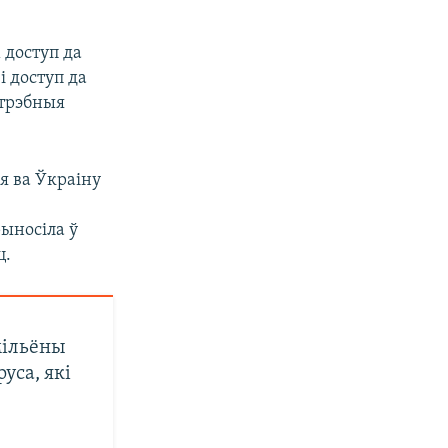
 доступ да
і доступ да
атрэбныя
ся ва Ўкраіну
рыносіла ў
ц.
мільёны
уса, які