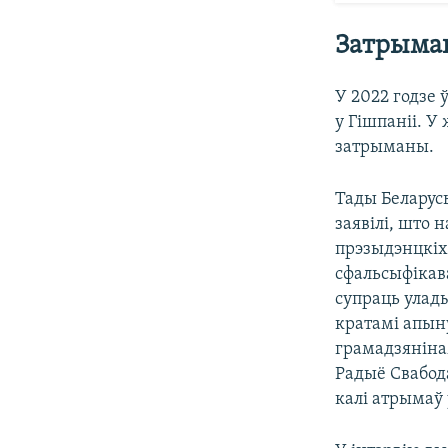
Затрыман
У 2022 годзе 
у Гішпаніі. У
затрыманы.
Тады Беларусь
заявілі, што 
прэзыдэнцкіх 
сфальсыфікава
супраць улад
кратамі апыну
грамадзяніна
Радыё Свабода
калі атрымаў