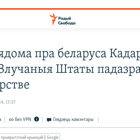
ядома пра беларуса Када
 Злучаныя Штаты падазр
рстве
4, 13:27
а
Без VPN
Глядзець камэнтары
 прыярытэтнай крыніцай ў Google