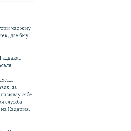
аторы час жыў
кек, дзе быў
і адвакат
асьля
атэсты
век, за
 называў сябе
ая служба
 на Кадарыя,