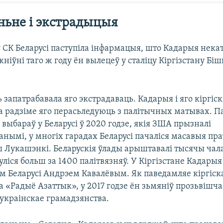
ьне і экстрадыцыя
ў СК Беларусі паступіла інфармацыя, што Кадарыя нек
 жніўні таго ж году ён вылецеў у сталіцу Кіргізстану Біш
 запатрабавала яго экстрадаваць. Кадарыя і яго кіргіск
на радзіме яго перасьледуюць з палітычных матывах. П
выбараў у Беларусі ў 2020 годзе, якія ЗША прызналі
нымі, у многіх гарадах Беларусі пачаліся масавыя пр
ы Лукашэнкі. Беларускія ўлады арыштавалі тысячы чала
ліся больш за 1400 палітвязняў. У Кіргізстане Кадарыя
м Беларусі Андрэем Кавалёвым. Як паведамляе кіргіск
 «Радыё Азаттык», у 2017 годзе ён зьмяніў прозьвішча
 украінскае грамадзянства.