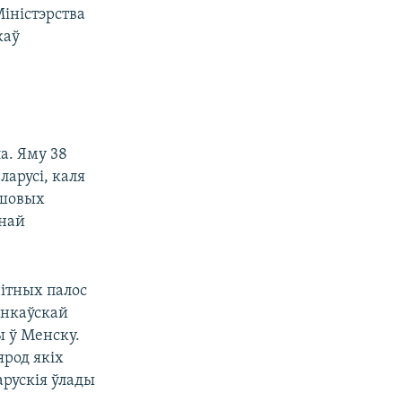
іністэрства
каў
а. Яму 38
ларусі, каля
ашовых
рнай
ітных палос
банкаўскай
 ў Менску.
ярод якіх
арускія ўлады