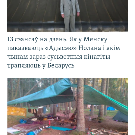
13 сэансаў на дзень. Як у Менску
паказваюць «Адысэю» Нолана і якім
чынам зараз сусьветныя кінагіты
трапляюць у Беларусь