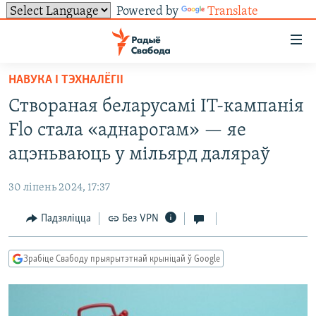
Powered by
Translate
Лінкі
ўнівэрсальнага
доступу
НАВУКА І ТЭХНАЛЁГІІ
НАВІНЫ
Перайсьці
Створаная беларусамі IT-кампанія
да
ТОЛЬКІ НА СВАБОДЗЕ
УСЕ НАВІНЫ
Flo стала «аднарогам» — яе
галоўнага
СУВЯЗЬ
ВІДЭА І ФОТА
ТЭСТЫ
зьместу
ацэньваюць у мільярд даляраў
Перайсьці
ПАДПІСАЦЦА
ЛЮДЗІ
БЛОГІ
АБЫСЬЦІ БЛЯКАВАНЬНЕ
да
30 ліпень 2024, 17:37
ПАЛІТЫКА
ГІСТОРЫЯ НА СВАБОДЗЕ
ПАДЗЯЛІЦЦА ІНФАРМАЦЫЯЙ
RSS
галоўнай
САЧЫЦЕ ЗА АБНАЎЛЕНЬНЯМІ
Падзяліцца
Без VPN
навігацыі
ЭКАНОМІКА
ПАДКАСТЫ
ПАДКАСТЫ
Перайсьці
ВАЙНА
КНІГІ
FACEBOOK
да
Зрабіце Свабоду прыярытэтнай крыніцай ў Google
БЕЛАРУСЫ НА ВАЙНЕ
АЎДЫЁКНІГІ
TWITTER
пошуку
ПАЛІТВЯЗЬНІ
PREMIUM
Усе сайты РС/РСЭ