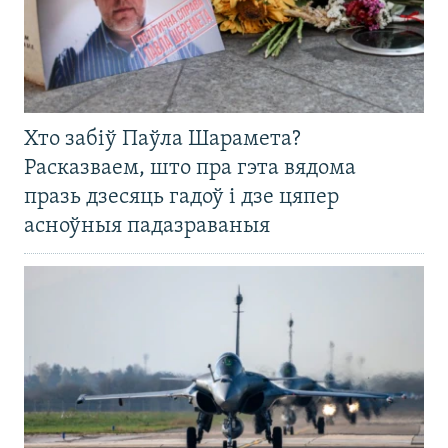
Хто забіў Паўла Шарамета?
Расказваем, што пра гэта вядома
празь дзесяць гадоў і дзе цяпер
асноўныя падазраваныя