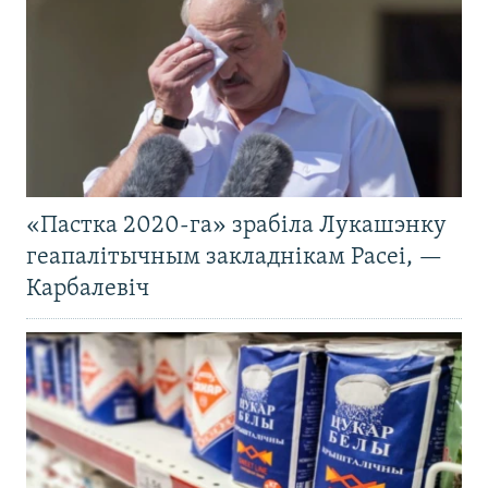
«Пастка 2020-га» зрабіла Лукашэнку
геапалітычным закладнікам Расеі, —
Карбалевіч