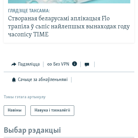
ГЛЯДЗІЦЕ ТАКСАМА:
Створаная беларусамі аплікацыя Flo
трапіла ў сьпіс найлепшых вынаходак году
часопісу TIME
Падзяліцца
Без VPN
Сачыце за абнаўленьнямі
Тэмы гэтага артыкулу
Навіны
Навука і тэхналёгіі
Выбар рэдакцыі