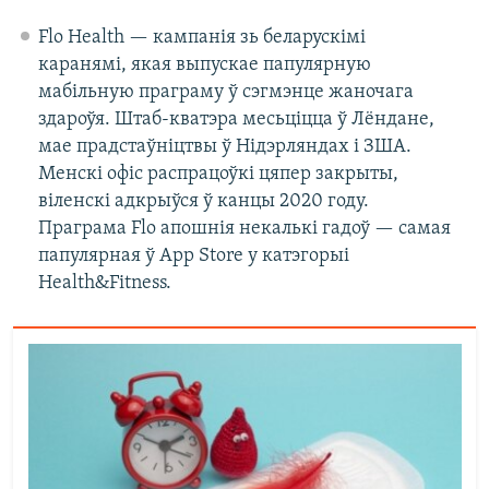
Flo Health — кампанія зь беларускімі
каранямі, якая выпускае папулярную
мабільную праграму ў сэгмэнце жаночага
здароўя. Штаб-кватэра месьціцца ў Лёндане,
мае прадстаўніцтвы ў Нідэрляндах і ЗША.
Менскі офіс распрацоўкі цяпер закрыты,
віленскі адкрыўся ў канцы 2020 году.
Праграма Flo апошнія некалькі гадоў — самая
папулярная ў App Store у катэгорыі
Health&Fitness.