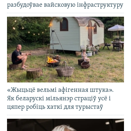
разбудоўвае вайсковую інфраструктуру
«Жыцьцё вельмі афігенная штука».
Як беларускі мільянэр страціў усё і
цяпер робіць хаткі для турыстаў