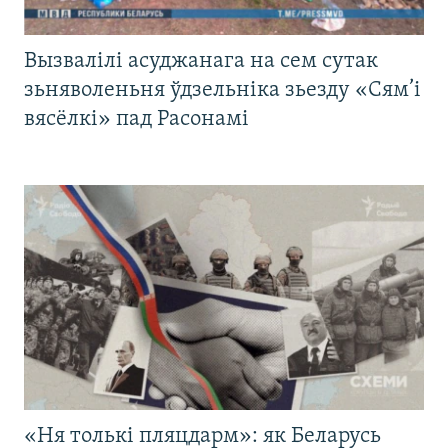
Вызвалілі асуджанага на сем сутак
зьняволеньня ўдзельніка зьезду «Сям’і
вясёлкі» пад Расонамі
«Ня толькі пляцдарм»: як Беларусь