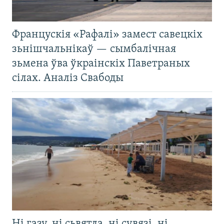
Францускія «Рафалі» замест савецкіх
зьнішчальнікаў — сымбалічная
зьмена ўва ўкраінскіх Паветраных
сілах. Аналіз Свабоды
Ні газу, ні сьвятла, ні сувязі, ні