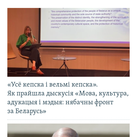
«Усё кепска і вельмі кепска».
Як прайшла дыскусія «Мова, культура,
адукацыя і мэдыя: нябачны фронт
за Беларусь»