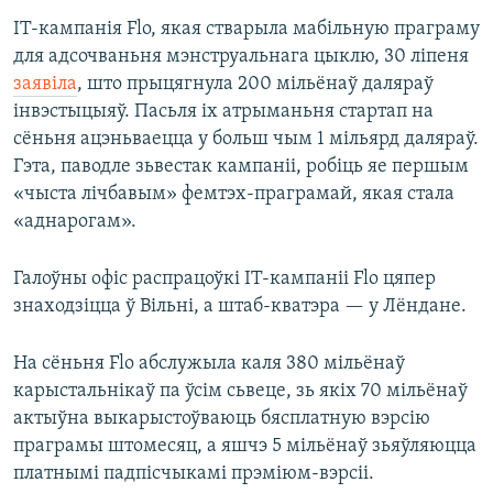
ІТ-кампанія Flo, якая стварыла мабільную праграму
для адсочваньня мэнструальнага цыклю, 30 ліпеня
заявіла
, што прыцягнула 200 мільёнаў даляраў
інвэстыцыяў. Пасьля іх атрыманьня стартап на
сёньня ацэньваецца у больш чым 1 мільярд даляраў.
Гэта, паводле зьвестак кампаніі, робіць яе першым
«чыста лічбавым» фемтэх-праграмай, якая стала
«аднарогам».
Галоўны офіс распрацоўкі ІТ-кампаніі Flo цяпер
знаходзіцца ў Вільні, а штаб-кватэра — у Лёндане.
На сёньня Flo абслужыла каля 380 мільёнаў
карыстальнікаў па ўсім сьвеце, зь якіх 70 мільёнаў
актыўна выкарыстоўваюць бясплатную вэрсію
праграмы штомесяц, а яшчэ 5 мільёнаў зьяўляюцца
платнымі падпісчыкамі прэміюм-вэрсіі.