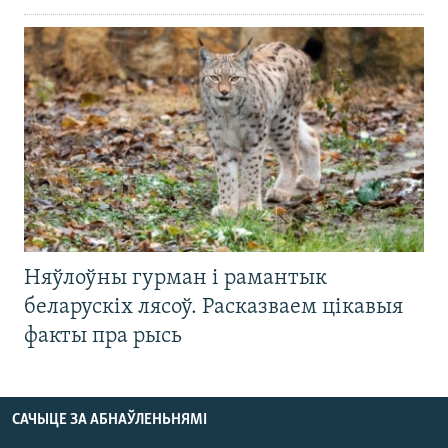
Няўлоўны гурман і рамантык
беларускіх лясоў. Расказваем цікавыя
факты пра рысь
САЧЫЦЕ ЗА АБНАЎЛЕНЬНЯМІ