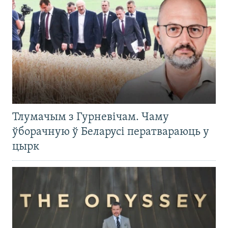
Тлумачым з Гурневічам. Чаму
ўборачную ў Беларусі ператвараюць у
цырк