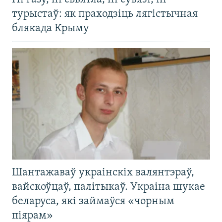
турыстаў: як праходзіць лягістычная
блякада Крыму
Шантажаваў украінскіх валянтэраў,
вайскоўцаў, палітыкаў. Украіна шукае
беларуса, які займаўся «чорным
піярам»