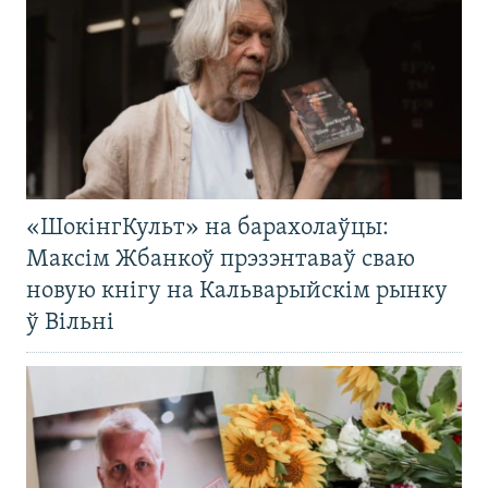
«ШокінгКульт» на барахолаўцы:
Максім Жбанкоў прэзэнтаваў сваю
новую кнігу на Кальварыйскім рынку
ў Вільні