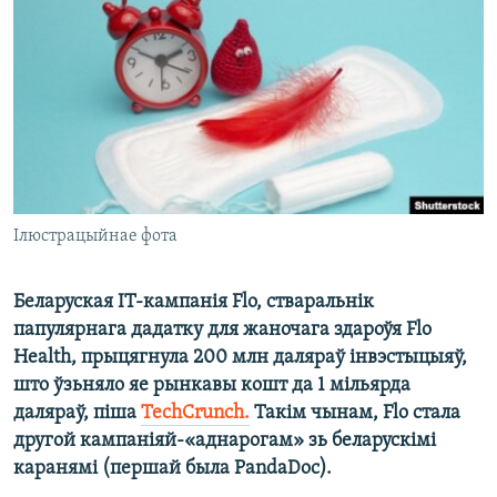
КУЛЬТУРА
МОВА
КАЛЯНДАР
НА ХВАЛЯХ СВАБОДЫ
Ілюстрацыйнае фота
Беларуская ІТ-кампанія Flo, стваральнік
папулярнага дадатку для жаночага здароўя Flo
Health, прыцягнула 200 млн даляраў інвэстыцыяў,
што ўзьняло яе рынкавы кошт да 1 мільярда
даляраў
, піша
TechCrunch.
Такім чынам, Flo стала
другой кампаніяй-«аднарогам» зь беларускімі
каранямі (першай была PandaDoc).