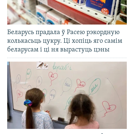
Беларусь прадала ў Расею рэкордную
колькасьць цукру. Ці хопіць яго самім
беларусам і ці ня вырастуць цэны