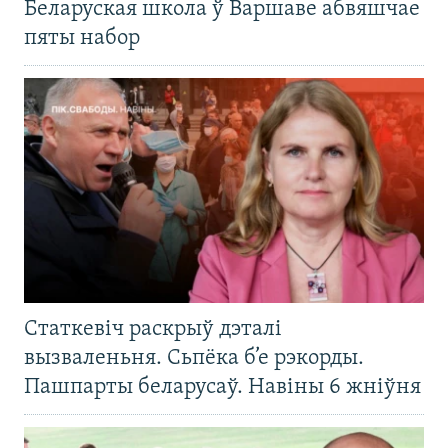
Беларуская школа ў Варшаве абвяшчае
пяты набор
Статкевіч раскрыў дэталі
вызваленьня. Сьпёка б’е рэкорды.
Пашпарты беларусаў. Навіны 6 жніўня