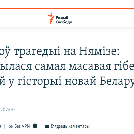
оў трагедыі на Нямізе:
ылася самая масавая гіб
 у гісторыі новай Белару
, 07:00
а
Без VPN
Глядзець камэнтары