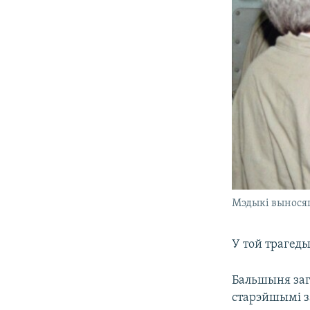
Мэдыкі выносяць
У той трагеды
Бальшыня загі
старэйшымі за