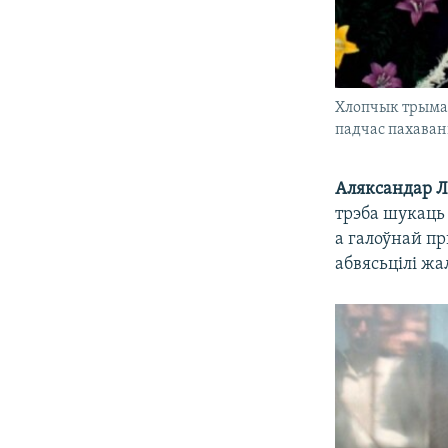
Хлопчык трымае
падчас пахавань
Аляксандар 
трэба шукаць
а галоўнай пр
абвясьцілі жа