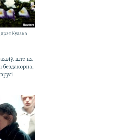
ндрэя Кулака
заявіў, што ня
і бездакорна,
арусі