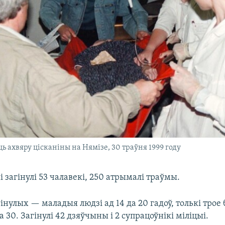
 ахвяру цісканіны на Нямізе, 30 траўня 1999 году
і загінулі 53 чалавекі, 250 атрымалі траўмы.
нулых — маладыя людзі ад 14 да 20 гадоў, толькі трое 
 30. Загінулі 42 дзяўчыны і 2 супрацоўнікі міліцыі.