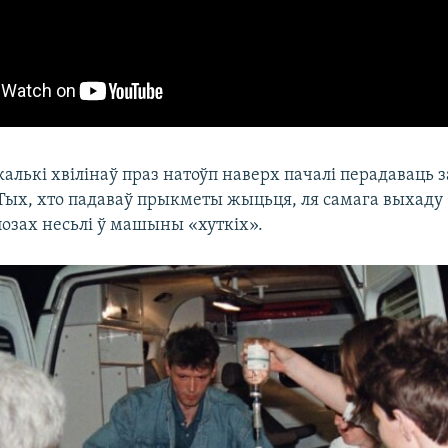
алькі хвілінаў праз натоўп наверх пачалі перадаваць з
ых, хто падаваў прыкметы жыцьця, ля самага выхаду бр
х позах несьлі ў машыны «хуткіх».