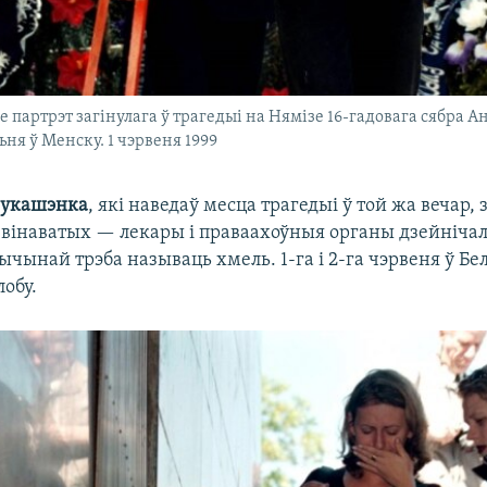
 партрэт загінулага ў трагедыі на Нямізе 16-гадовага сябра А
ня ў Менску. 1 чэрвеня 1999
Лукашэнка
, які наведаў месца трагедыі ў той жа вечар, 
 вінаватых — лекары і праваахоўныя органы дзейнічал
ычынай трэба называць хмель. 1-га і 2-га чэрвеня ў Бел
лобу.