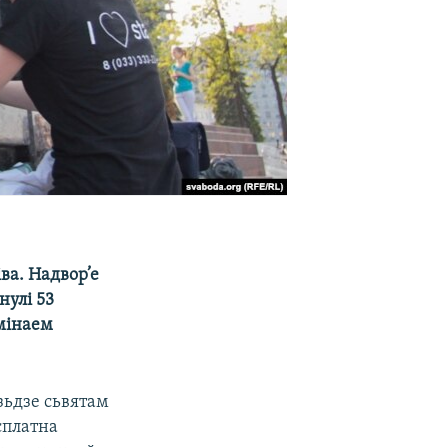
іва. Надвор’е
нулі 53
амінаем
зьдзе сьвятам
сплатна