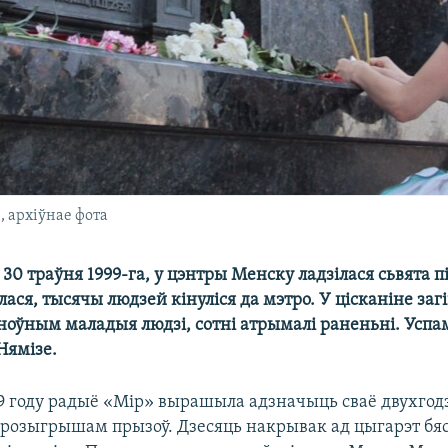
 архіўнае фота
, 30 траўня 1999-га, у цэнтры Менску ладзілася сьвята п
лася, тысячы людзей кінуліся да мэтро. У цісканіне загі
сноўным маладыя людзі, сотні атрымалі раненьні. Усп
Нямізе.
99 году радыё «Мір» вырашыла адзначыць сваё двухгод
і розыгрышам прызоў. Дзесяць накрывак ад цыгарэт бя