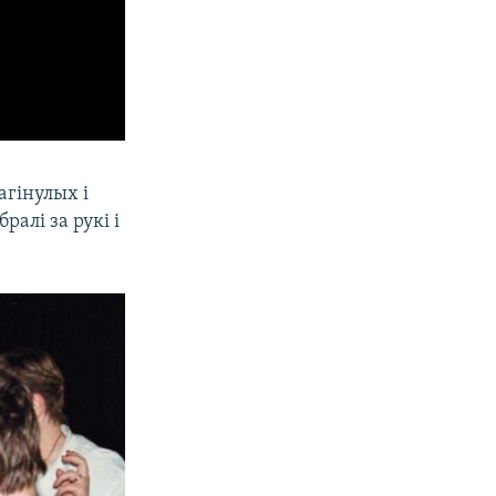
агінулых і
алі за рукі і