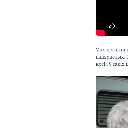
Ужо празь нек
пацярпелых. Т
ногі і ў такі