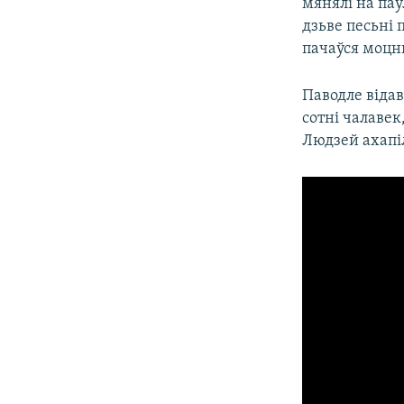
мянялі на па
дзьве песьні 
пачаўся моцн
Паводле відав
сотні чалавек
Людзей ахапіл