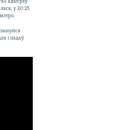
га» адыграў
ася, у 20:25
мэтро.
апынуліся
ах і падаў.