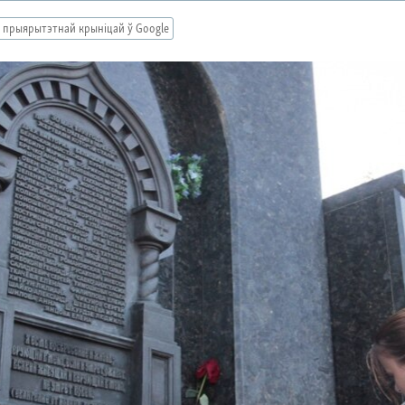
 прыярытэтнай крыніцай ў Google