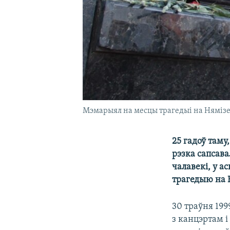
Мэмарыял на месцы трагедыі на Нямізе,
25 гадоў таму
рэзка сапсава
чалавекі, у а
трагедыю на 
30 траўня 19
з канцэртам 