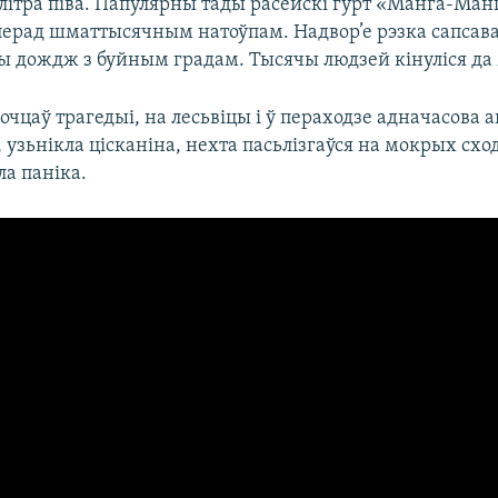
ўлітра піва. Папулярны тады расейскі гурт «Манга-Ман
перад шматтысячным натоўпам. Надвор’е рэзка сапсавал
ы дождж з буйным градам. Тысячы людзей кінуліся да 
очцаў трагедыі, на лесьвіцы і ў пераходзе адначасова 
, узьнікла цісканіна, нехта пасьлізгаўся на мокрых сход
а паніка.