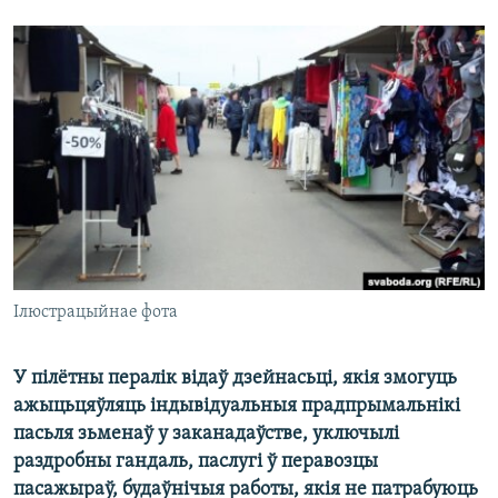
КУЛЬТУРА
МОВА
КАЛЯНДАР
НА ХВАЛЯХ СВАБОДЫ
Ілюстрацыйнае фота
У пілётны пералік відаў дзейнасьці, якія змогуць
ажыцьцяўляць індывідуальныя прадпрымальнікі
пасьля зьменаў у заканадаўстве, уключылі
раздробны гандаль, паслугі ў перавозцы
пасажыраў, будаўнічыя работы, якія не патрабуюць