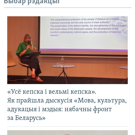
Выбар рэдакцыі
«Усё кепска і вельмі кепска».
Як прайшла дыскусія «Мова, культура,
адукацыя і мэдыя: нябачны фронт
за Беларусь»