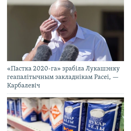
«Пастка 2020-га» зрабіла Лукашэнку
геапалітычным закладнікам Расеі, —
Карбалевіч