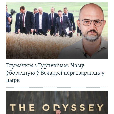
Тлумачым з Гурневічам. Чаму
ўборачную ў Беларусі ператвараюць у
цырк