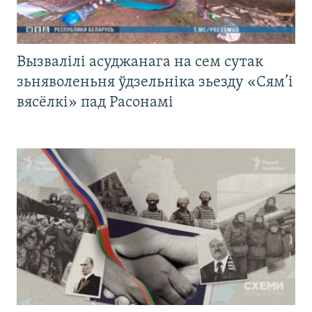
Вызвалілі асуджанага на сем сутак
зьняволеньня ўдзельніка зьезду «Сям’і
вясёлкі» пад Расонамі