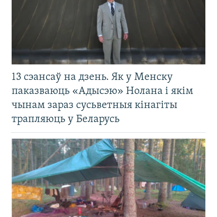
13 сэансаў на дзень. Як у Менску
паказваюць «Адысэю» Нолана і якім
чынам зараз сусьветныя кінагіты
трапляюць у Беларусь