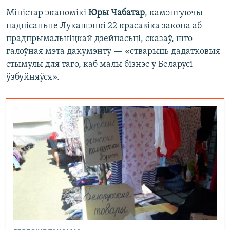
Міністар эканомікі
Юры Чабатар
, камэнтуючы
падпісаньне Лукашэнкі 22 красавіка закона аб
прадпрымальніцкай дзейнасьці, сказаў, што
галоўная мэта дакумэнту — «стварыць дадатковыя
стымулы для таго, каб малы бізнэс у Беларусі
ўзбуйняўся».