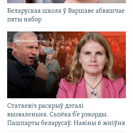
Беларуская школа ў Варшаве абвяшчае
пяты набор
Статкевіч раскрыў дэталі
вызваленьня. Сьпёка б’е рэкорды.
Пашпарты беларусаў. Навіны 6 жніўня