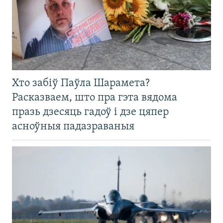
Хто забіў Паўла Шарамета?
Расказваем, што пра гэта вядома
празь дзесяць гадоў і дзе цяпер
асноўныя падазраваныя