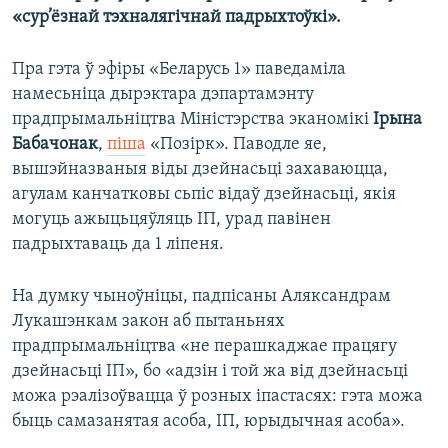
«сур’ёзнай тэхналягічнай падрыхтоўкі».
Пра гэта ў эфіры «Беларусь 1» паведаміла
намесьніца дырэктара дэпартамэнту
прадпрымальніцтва Міністэрства эканомікі
Ірына
Бабачонак
,
піша
«Позірк». Паводле яе,
вышэйназваныя
віды дзейнасьці захаваюцца,
агулам канчатковы сьпіс відаў дзейнасьці, якія
могуць ажыцьцяўляць ІП, урад павінен
падрыхтаваць да 1 ліпеня.
На думку чыноўніцы, падпісаны Аляксандрам
Лукашэнкам закон аб пытаньнях
прадпрымальніцтва «не перашкаджае працягу
дзейнасьці ІП», бо «адзін і той жа від дзейнасьці
можа рэалізоўвацца ў розных іпастасях: гэта можа
быць самазанятая асоба, ІП, юрыдычная асоба».