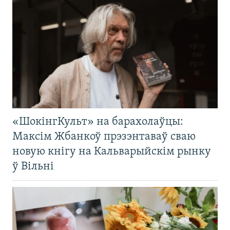
«ШокінгКульт» на барахолаўцы:
Максім Жбанкоў прэзэнтаваў сваю
новую кнігу на Кальварыйскім рынку
ў Вільні