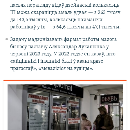
пасьля перагляду відаў дзейнасьці колькасьць
ІП можа скараціцца амаль удвая — з 263 тысяч
да 143,5 тысячы, колькасьць найманых
работнікаў у іх — з 64,6 тысячы да 47,1 тысячы.
Задачу мадэрнізаваць фармат работы малога
бізнэсу паставіў Аляксандар Лукашэнка ў
чэрвені 2023 году. У 2022 годзе ён казаў, што
«айцішнікі і іпэшнікі былі ў авангардзе
пратэстаў», «вываліліся на вуліцы».