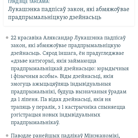
ГЛЯДЗІЦЕ ТАКСАМА:
Лукашэнка падпісаў закон, які абмяжоўвае
прадпрымальніцкую дзейнасьць
22 красавіка Аляксандар Лукашэнка падпісаў
закон, які абмяжоўвае прадпрымальніцкую
дзейнасьць. Сярод іншага, ён прадугледжвае
«дзьве катэгорыі, якія займаюцца
прадпрымальніцкай дзейнасьцю: юрыдычныя
і фізычныя асобы». Віды дзейнасьці, якія
змогуць ажыцьцяўляць індывідуальныя
прадпрымальнікі, будуць вызначаныя ўрадам
да 1 ліпеня. Па відах дзейнасьці, якія ня
трапяць у пералік, з 1 кастрычніка спыняецца
рэгістрацыя новых індывідуальных
прадпрымальнікаў.
Паводле ранейшых падлікаў Мінэканомікі,