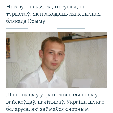
Ні газу, ні сьвятла, ні сувязі, ні
турыстаў: як праходзіць лягістычная
блякада Крыму
Шантажаваў украінскіх валянтэраў,
вайскоўцаў, палітыкаў. Украіна шукае
беларуса, які займаўся «чорным