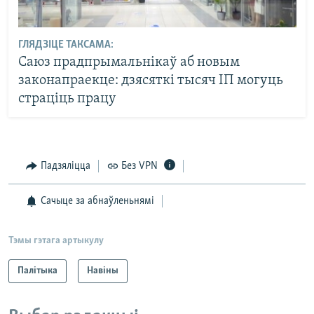
ГЛЯДЗІЦЕ ТАКСАМА:
Саюз прадпрымальнікаў аб новым
законапраекце: дзясяткі тысяч ІП могуць
страціць працу
Падзяліцца
Без VPN
Сачыце за абнаўленьнямі
Тэмы гэтага артыкулу
Палітыка
Навіны