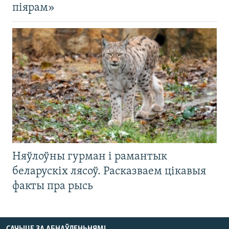
піярам»
Няўлоўны гурман і рамантык
беларускіх лясоў. Расказваем цікавыя
факты пра рысь