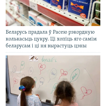
Беларусь прадала ў Расею рэкордную
колькасьць цукру. Ці хопіць яго самім
беларусам і ці ня вырастуць цэны