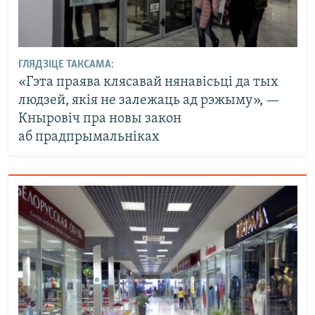
ГЛЯДЗІЦЕ ТАКСАМА:
«Гэта праява клясавай нянавісьці да тых
людзей, якія не залежаць ад рэжыму», —
Кныровіч пра новы закон
аб прадпрымальніках