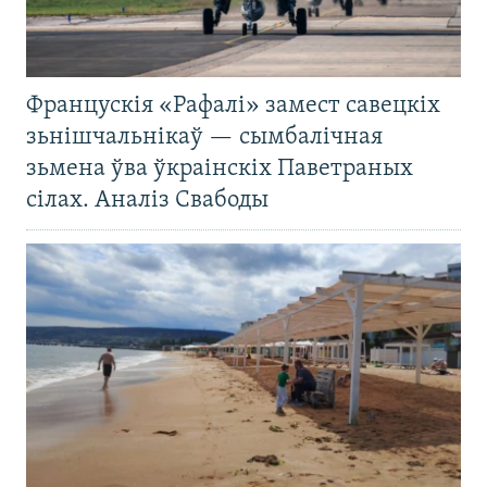
Францускія «Рафалі» замест савецкіх
зьнішчальнікаў — сымбалічная
зьмена ўва ўкраінскіх Паветраных
сілах. Аналіз Свабоды