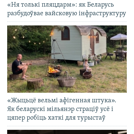
«Ня толькі пляцдарм»: як Беларусь
разбудоўвае вайсковую інфраструктуру
«Жыцьцё вельмі афігенная штука».
Як беларускі мільянэр страціў усё і
цяпер робіць хаткі для турыстаў