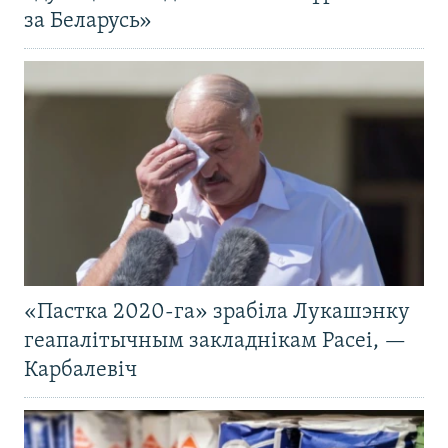
за Беларусь»
«Пастка 2020-га» зрабіла Лукашэнку
геапалітычным закладнікам Расеі, —
Карбалевіч