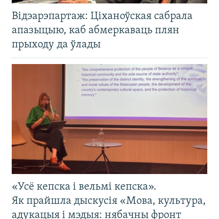
Відэарэпартаж: Ціханоўская сабрала
апазыцыю, каб абмеркаваць плян
прыходу да ўлады
«Усё кепска і вельмі кепска».
Як прайшла дыскусія «Мова, культура,
адукацыя і мэдыя: нябачны фронт