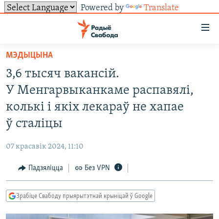
Powered by
Translate
Лінкі
ўнівэрсальнага
доступу
МЭДЫЦЫНА
НАВІНЫ
Перайсьці
3,6 тысяч вакансій.
да
ТОЛЬКІ НА СВАБОДЗЕ
УСЕ НАВІНЫ
У Менгарвыканкаме распавялі,
галоўнага
СУВЯЗЬ
ВІДЭА І ФОТА
ТЭСТЫ
зьместу
колькі і якіх лекараў не хапае
Перайсьці
ПАДПІСАЦЦА
ЛЮДЗІ
БЛОГІ
АБЫСЬЦІ БЛЯКАВАНЬНЕ
ў сталіцы
да
ПАЛІТЫКА
ГІСТОРЫЯ НА СВАБОДЗЕ
ПАДЗЯЛІЦЦА ІНФАРМАЦЫЯЙ
RSS
галоўнай
САЧЫЦЕ ЗА АБНАЎЛЕНЬНЯМІ
07 красавік 2024, 11:10
навігацыі
ЭКАНОМІКА
ПАДКАСТЫ
ПАДКАСТЫ
Перайсьці
Падзяліцца
Без VPN
ВАЙНА
КНІГІ
FACEBOOK
да
БЕЛАРУСЫ НА ВАЙНЕ
АЎДЫЁКНІГІ
TWITTER
пошуку
Зрабіце Свабоду прыярытэтнай крыніцай ў Google
ПАЛІТВЯЗЬНІ
PREMIUM
Усе сайты РС/РСЭ