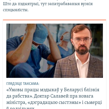
Што да пэдыятрыі, тут запатрабаваныя вузкія
спэцыялісты.
ГЛЯДЗІЦЕ ТАКСАМА:
«Умовы працы мэдыкаў у Беларусі блізкія
да рабства». Доктар Салавей пра новага
міністра, «дэградацыю сыстэмы» і сьмерці