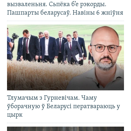
вызваленьня. Сьпёка б’е рэкорды.
Пашпарты беларусаў. Навіны 6 жніўня
Тлумачым з Гурневічам. Чаму
ўборачную ў Беларусі ператвараюць у
цырк