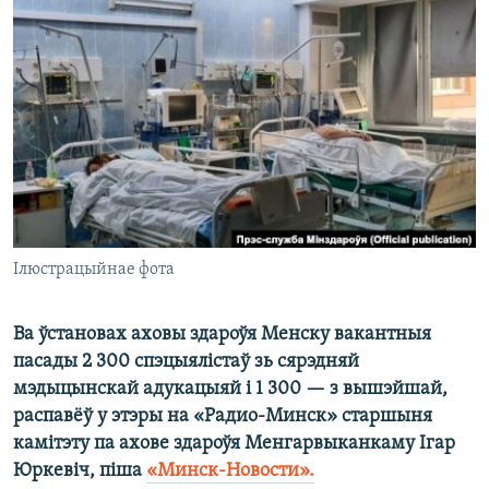
КУЛЬТУРА
МОВА
КАЛЯНДАР
НА ХВАЛЯХ СВАБОДЫ
Ілюстрацыйнае фота
Ва ўстановах аховы здароўя Менску вакантныя
пасады 2 300 спэцыялістаў зь сярэдняй
мэдыцынскай адукацыяй і 1 300 — з вышэйшай,
распавёў у этэры на «Радио-Минск» старшыня
камітэту па ахове здароўя Менгарвыканкаму Ігар
Юркевіч, піша
«Минск-Новости».