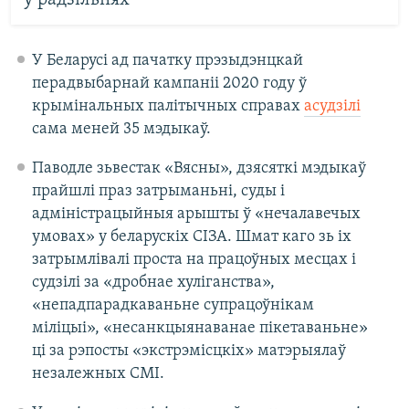
ў радзільнях
У Беларусі ад пачатку прэзыдэнцкай
перадвыбарнай кампаніі 2020 году ў
крымінальных палітычных справах
асудзілі
сама меней 35 мэдыкаў.
Паводле зьвестак «Вясны», дзясяткі мэдыкаў
прайшлі праз затрыманьні, суды і
адміністрацыйныя арышты ў «нечалавечых
умовах» у беларускіх СІЗА. Шмат каго зь іх
затрымлівалі проста на працоўных месцах і
судзілі за «дробнае хуліганства»,
«непадпарадкаваньне супрацоўнікам
міліцыі», «несанкцыянаванае пікетаваньне»
ці за рэпосты «экстрэмісцкіх» матэрыялаў
незалежных СМІ.