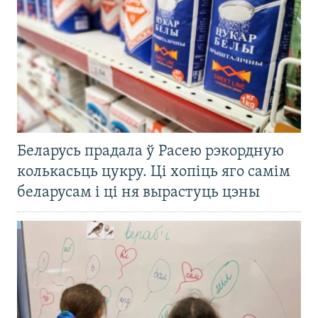
Беларусь прадала ў Расею рэкордную
колькасьць цукру. Ці хопіць яго самім
беларусам і ці ня вырастуць цэны