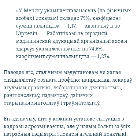
«У Менску ўкамплектаванасьць (па фізычных
асобах) лекарамі складае 79%, каэфіцыент
сумяшчальніцтва — 1,17, — адзначыў Ігар
Юркевіч. — Работнікамі зь сярэдняй
мэдыцынскай адукацыяй арганізацыі аховы
здароўя ўкамплектаваныя на 74,6%,
каэфіцыент сумяшчальніцтва — 1,27».
Паводле яго, сталічным мэдустановам не хапае
спэцыялістаў рознага профілю: напрыклад, лекараў
агульнай практыкі, лябараторнай дыягностыкі,
рэнтгенолягаў, пэдыятраў, дзіцячых
отарыналярынголягаў і траўматолягаў.
Ён адзначыў, што ў кожнай установе сытуацыя з
кадрамі адрозьніваецца, але ў цэлым больш за ўсіх
патрэбныя пэдыятры і лекары агульнай практыкі.