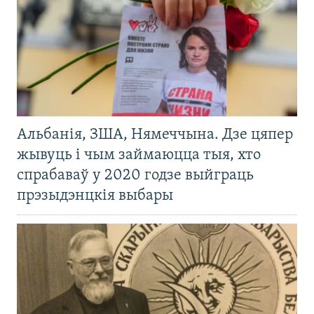
Альбанія, ЗША, Нямеччына. Дзе цяпер
жывуць і чым займаюцца тыя, хто
спрабаваў у 2020 годзе выйграць
прэзыдэнцкія выбары