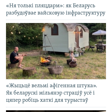
«Ня толькі пляцдарм»: як Беларусь
разбудоўвае вайсковую інфраструктуру
«Жыцьцё вельмі афігенная штука».
Як беларускі мільянэр страціў усё і
цяпер робіць хаткі для турыстаў