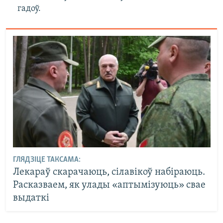
гадоў.
ГЛЯДЗІЦЕ ТАКСАМА:
Лекараў скарачаюць, сілавікоў набіраюць.
Расказваем, як улады «аптымізуюць» свае
выдаткі