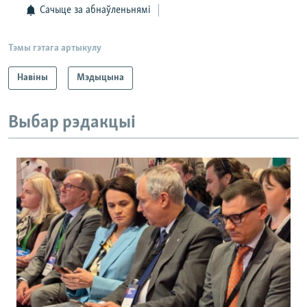
Сачыце за абнаўленьнямі
Тэмы гэтага артыкулу
Навіны
Мэдыцына
Выбар рэдакцыі