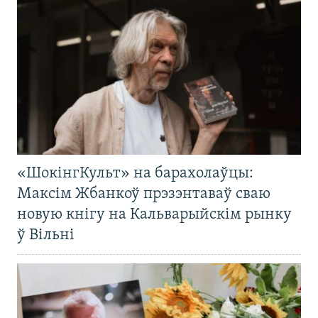
«ШокінгКульт» на барахолаўцы:
Максім Жбанкоў прэзэнтаваў сваю
новую кнігу на Кальварыйскім рынку
ў Вільні