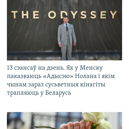
13 сэансаў на дзень. Як у Менску
паказваюць «Адысэю» Нолана і якім
чынам зараз сусьветныя кінагіты
трапляюць у Беларусь