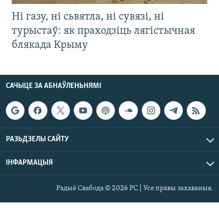
Ні газу, ні сьвятла, ні сувязі, ні
турыстаў: як праходзіць лягістычная
блякада Крыму
САЧЫЦЕ ЗА АБНАЎЛЕНЬНЯМІ
РАЗЬДЗЕЛЫ САЙТУ
ІНФАРМАЦЫЯ
Радыё Свабода © 2026 РС | Усе правы захаваныя.