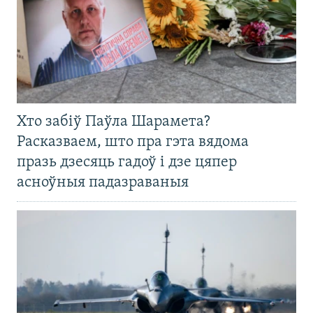
Хто забіў Паўла Шарамета?
Расказваем, што пра гэта вядома
празь дзесяць гадоў і дзе цяпер
асноўныя падазраваныя