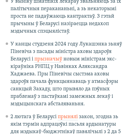
У выніку шматлікіх лекараў звальняюць за іх
палітычныя перакананьні, а зь некаторымі
проста не падаўжаюць кантрактаў. З гэтай
прычыны ў Беларусі назіраецца недахоп
мэдычных спэцыялістаў.
У канцы студзеня 2024 году Лукашэнка зьняў
Піневіча з пасады міністра аховы здароўя
Беларусі і
прызначыў
новым міністрам экс-
кіраўніка РНПЦ у Навінках Аляксандра
Хаджаева. Пры Піневічы сыстэма аховы
здароўя пачала функцыянаваць у атмасфэры
санкцый Захаду, што прывяло да пэўных
праблемаў з пастаўкамі замежных лекаў і
мэдыцынскага абсталяваньня.
2 лютага ў Беларусі
прынялі
закон, згодна зь
якім тэрмін адпрацоўкі пасьля ардынатуры
для мэдыкаў-бюджэтнікаў павялічылі з 2 да 5