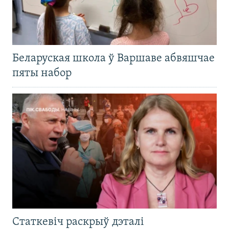
Беларуская школа ў Варшаве абвяшчае
пяты набор
Статкевіч раскрыў дэталі