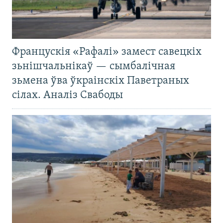
Францускія «Рафалі» замест савецкіх
зьнішчальнікаў — сымбалічная
зьмена ўва ўкраінскіх Паветраных
сілах. Аналіз Свабоды