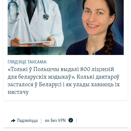
ГЛЯДЗІЦЕ ТАКСАМА:
«Толькі ў Польшчы выдалі 800 ліцэнзій
для беларускіх мэдыкаў». Колькі дактароў
засталося ў Беларусі і як улады хаваюць іх
нястачу
Падзяліцца
Без VPN