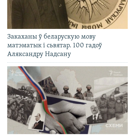
Закаханы ў беларускую мову
матэматык і сьвятар. 100 гадоў
Аляксандру Надсану