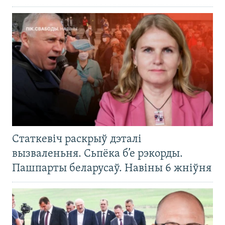
Статкевіч раскрыў дэталі
вызваленьня. Сьпёка б’е рэкорды.
Пашпарты беларусаў. Навіны 6 жніўня