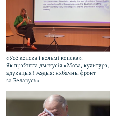
«Усё кепска і вельмі кепска».
Як прайшла дыскусія «Мова, культура,
адукацыя і мэдыя: нябачны фронт
за Беларусь»