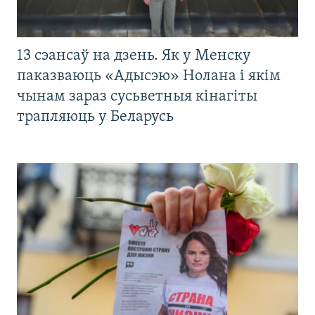
13 сэансаў на дзень. Як у Менску
паказваюць «Адысэю» Нолана і якім
чынам зараз сусьветныя кінагіты
трапляюць у Беларусь