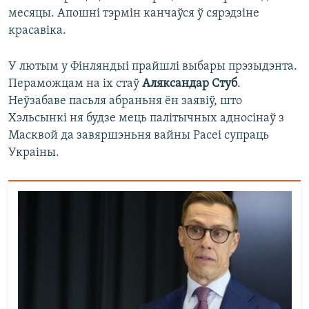
месяцы. Апошні тэрмін канчаўся ў сярэдзіне
красавіка.
У лютым у Фінляндыі прайшлі выбары прэзыдэнта.
Пераможцам на іх стаў
Аляксандар Стуб
.
Неўзабаве пасьля абраньня ён заявіў, што
Хэльсынкі ня будзе мець палітычных адносінаў з
Масквой да завяршэньня вайны Расеі супраць
Украіны.