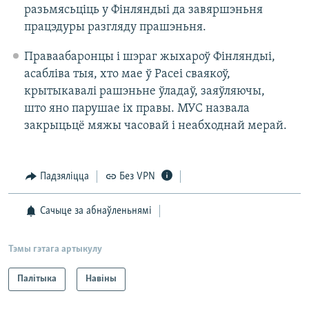
разьмясьціць у Фінляндыі да завяршэньня
працэдуры разгляду прашэньня.
Праваабаронцы і шэраг жыхароў Фінляндыі,
асабліва тыя, хто мае ў Расеі сваякоў,
крытыкавалі рашэньне ўладаў, заяўляючы,
што яно парушае іх правы. МУС назвала
закрыцьцё мяжы часовай і неабходнай мерай.
Падзяліцца
Без VPN
Сачыце за абнаўленьнямі
Тэмы гэтага артыкулу
Палітыка
Навіны