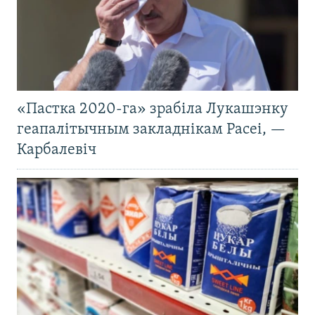
«Пастка 2020-га» зрабіла Лукашэнку
геапалітычным закладнікам Расеі, —
Карбалевіч