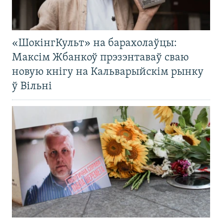
«ШокінгКульт» на барахолаўцы:
Максім Жбанкоў прэзэнтаваў сваю
новую кнігу на Кальварыйскім рынку
ў Вільні