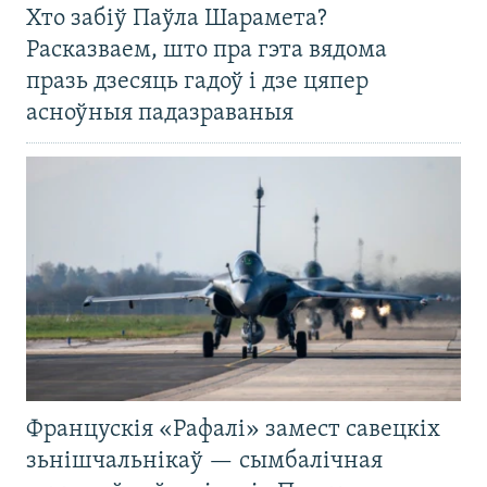
Хто забіў Паўла Шарамета?
Расказваем, што пра гэта вядома
празь дзесяць гадоў і дзе цяпер
асноўныя падазраваныя
Францускія «Рафалі» замест савецкіх
зьнішчальнікаў — сымбалічная