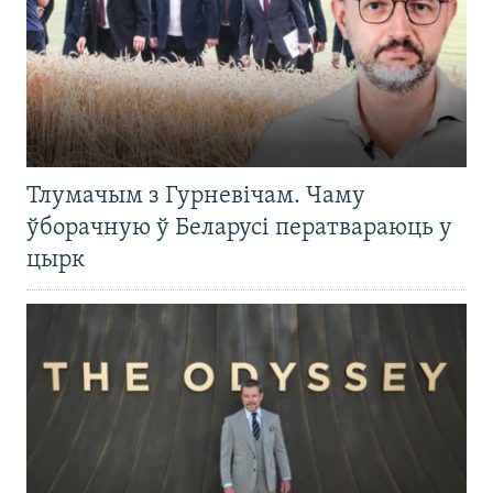
Тлумачым з Гурневічам. Чаму
ўборачную ў Беларусі ператвараюць у
цырк