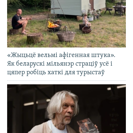
«Жыцьцё вельмі афігенная штука».
Як беларускі мільянэр страціў усё і
цяпер робіць хаткі для турыстаў