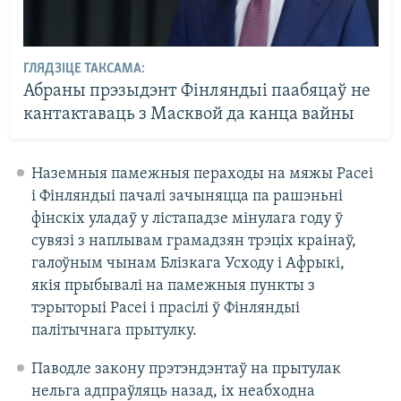
ГЛЯДЗІЦЕ ТАКСАМА:
Абраны прэзыдэнт Фінляндыі паабяцаў не
кантактаваць з Масквой да канца вайны
Наземныя памежныя пераходы на мяжы Расеі
і Фінляндыі пачалі зачыняцца па рашэньні
фінскіх уладаў у лістападзе мінулага году ў
сувязі з наплывам грамадзян трэціх краінаў,
галоўным чынам Блізкага Усходу і Афрыкі,
якія прыбывалі на памежныя пункты з
тэрыторыі Расеі і прасілі ў Фінляндыі
палітычнага прытулку.
Паводле закону прэтэндэнтаў на прытулак
нельга адпраўляць назад, іх неабходна