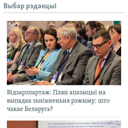
Выбар рэдакцыі
Відэарэпартаж: Плян апазыцыі на
выпадак зьнікненьня рэжыму: што
чакае Беларусь?