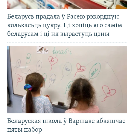
Беларусь прадала ў Расею рэкордную
колькасьць цукру. Ці хопіць яго самім
беларусам і ці ня вырастуць цэны
Беларуская школа ў Варшаве абвяшчае
пяты набор