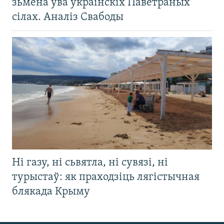
зьмена ўва ўкраінскіх Паветраных
сілах. Аналіз Свабоды
Ні газу, ні сьвятла, ні сувязі, ні
турыстаў: як праходзіць лягістычная
блякада Крыму