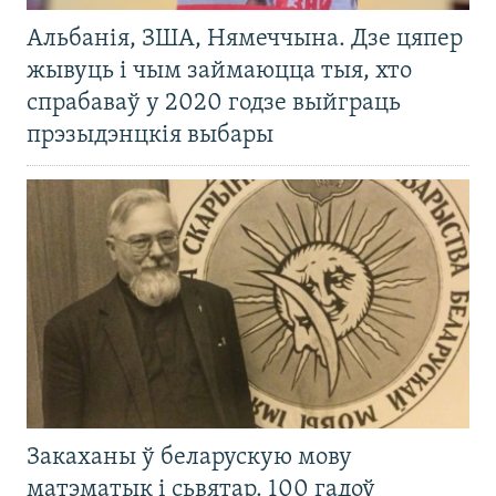
Альбанія, ЗША, Нямеччына. Дзе цяпер
жывуць і чым займаюцца тыя, хто
спрабаваў у 2020 годзе выйграць
прэзыдэнцкія выбары
Закаханы ў беларускую мову
матэматык і сьвятар. 100 гадоў