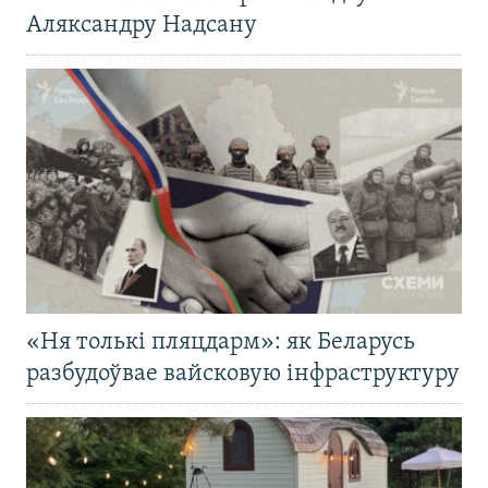
Аляксандру Надсану
«Ня толькі пляцдарм»: як Беларусь
разбудоўвае вайсковую інфраструктуру