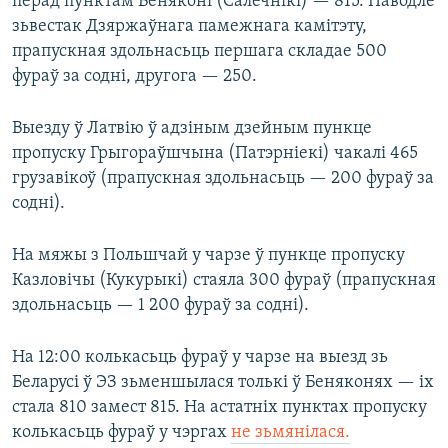
перад пунктам Беняконі (Салечнікі) — 815. Паводле
зьвестак Дзяржаўнага памежнага камітэту,
прапускная здольнасьць першага складае 500
фураў за содні, другога — 250.
Выезду ў Латвію ў адзіным дзейным пункце
пропуску Грыгораўшчына (Патэрніекі) чакалі 465
грузавікоў (прапускная здольнасьць — 200 фураў за
содні).
На мяжы з Польшчай у чарзе ў пункце пропуску
Казловічы (Кукурыкі) стаяла 300 фураў (прапускная
здольнасьць — 1 200 фураў за содні).
На 12:00 колькасьць фураў у чарзе на выезд зь
Беларусі ў ЭЗ зьменшылася толькі ў Беняконях — іх
стала 810 замест 815. На астатніх пунктах пропуску
колькасьць фураў у чэргах
не зьмянілася.