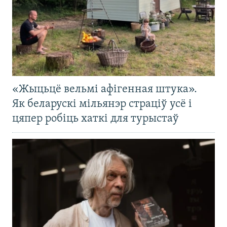
«Жыцьцё вельмі афігенная штука».
Як беларускі мільянэр страціў усё і
цяпер робіць хаткі для турыстаў