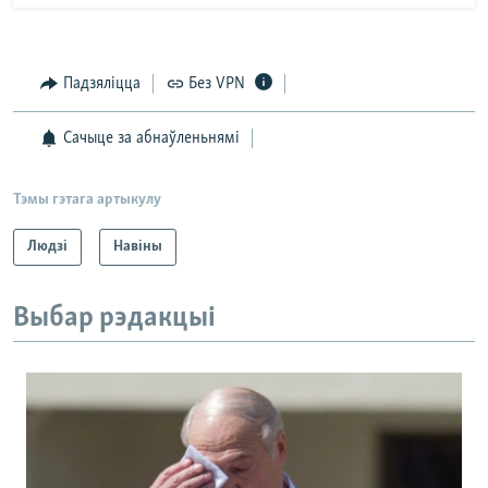
Падзяліцца
Без VPN
Сачыце за абнаўленьнямі
Тэмы гэтага артыкулу
Людзі
Навіны
Выбар рэдакцыі