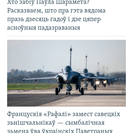
Хто забіў Паўла Шарамета?
Расказваем, што пра гэта вядома
празь дзесяць гадоў і дзе цяпер
асноўныя падазраваныя
Францускія «Рафалі» замест савецкіх
зьнішчальнікаў — сымбалічная
зьмена ўва ўкраінскіх Паветраных