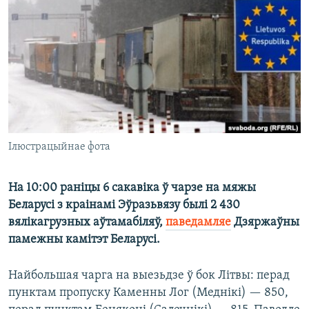
КУЛЬТУРА
МОВА
КАЛЯНДАР
НА ХВАЛЯХ СВАБОДЫ
Ілюстрацыйнае фота
На 10:00 раніцы 6 сакавіка ў чарзе на мяжы
Беларусі з краінамі Эўразьвязу былі 2 430
вялікагрузных аўтамабіляў,
паведамляе
Дзяржаўны
памежны камітэт Беларусі.
Найбольшая чарга на выезьдзе ў бок Літвы: перад
пунктам пропуску Каменны Лог (Меднікі) — 850,