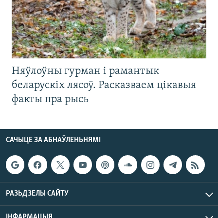
Няўлоўны гурман і рамантык
беларускіх лясоў. Расказваем цікавыя
факты пра рысь
САЧЫЦЕ ЗА АБНАЎЛЕНЬНЯМІ
РАЗЬДЗЕЛЫ САЙТУ
ІНФАРМАЦЫЯ