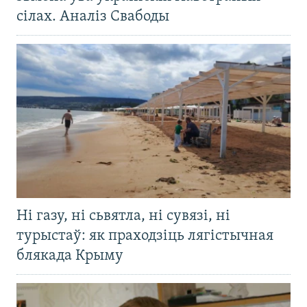
сілах. Аналіз Свабоды
Ні газу, ні сьвятла, ні сувязі, ні
турыстаў: як праходзіць лягістычная
блякада Крыму