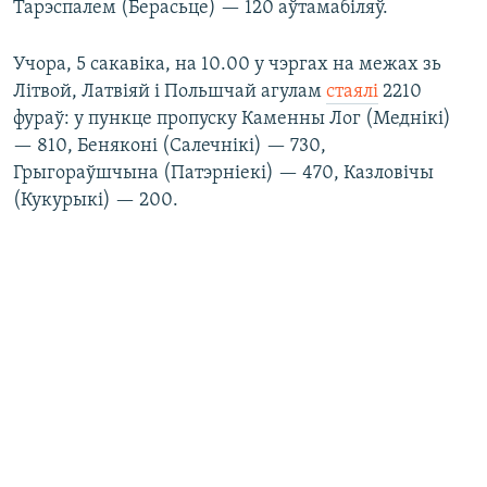
Тарэспалем (Берасьце) — 120 аўтамабіляў.
Учора, 5 сакавіка, на 10.00 у чэргах на межах зь
Літвой, Латвіяй і Польшчай агулам
стаялі
2210
фураў: у пункце пропуску Каменны Лог (Меднікі)
— 810, Беняконі (Салечнікі) — 730,
Грыгораўшчына (Патэрніекі) — 470, Казловічы
(Кукурыкі) — 200.