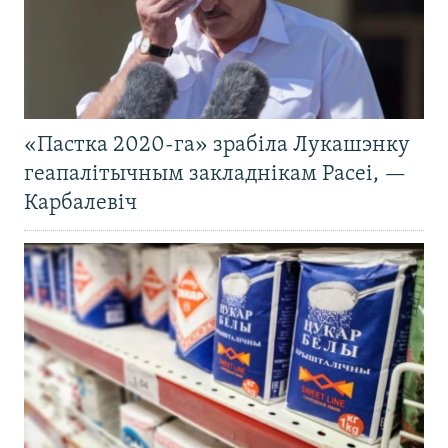
«Пастка 2020-га» зрабіла Лукашэнку
геапалітычным закладнікам Расеі, —
Карбалевіч