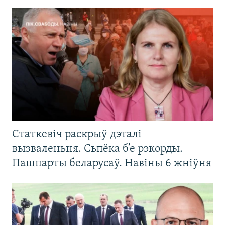
Статкевіч раскрыў дэталі
вызваленьня. Сьпёка б’е рэкорды.
Пашпарты беларусаў. Навіны 6 жніўня