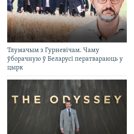
Тлумачым з Гурневічам. Чаму
ўборачную ў Беларусі ператвараюць у
цырк