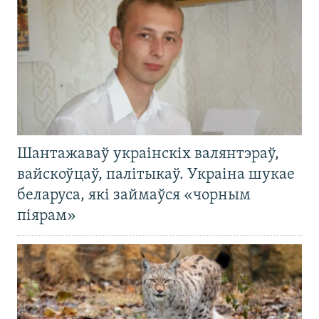
Шантажаваў украінскіх валянтэраў,
вайскоўцаў, палітыкаў. Украіна шукае
беларуса, які займаўся «чорным
піярам»