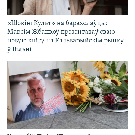
«ШокінгКульт» на барахолаўцы:
Максім Жбанкоў прэзэнтаваў сваю
новую кнігу на Кальварыйскім рынку
ў Вільні