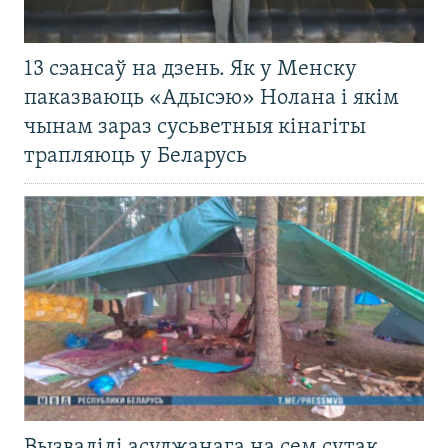
13 сэансаў на дзень. Як у Менску
паказваюць «Адысэю» Нолана і якім
чынам зараз сусьветныя кінагіты
трапляюць у Беларусь
Вызвалілі асуджанага на сем сутак