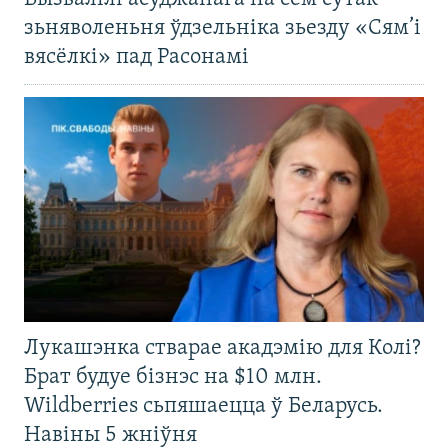
зьняволеньня ўдзельніка зьезду «Сям’і
вясёлкі» пад Расонамі
Лукашэнка стварае акадэмію для Колі?
Брат будуе бізнэс на $10 млн.
Wildberries сьпяшаецца ў Беларусь.
Навіны 5 жніўня