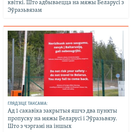
квіткі. Што адбываецца на мяжы Беларусі з
Эўразьвязам
ГЛЯДЗІЦЕ ТАКСАМА:
Ад 1 сакавіка закрытыя яшчэ два пункты
пропуску на мяжы Беларусі і Эўразьвязу.
Што з чэргамі на іншых