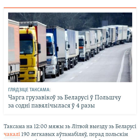
ГЛЯДЗІЦЕ ТАКСАМА:
Чарга грузавікоў зь Беларусі ў Польшчу
за содні павялічылася ў 4 разы
Таксама на 12:00 мяжы зь Літвой выезду зь Беларусі
чакалі
190 легкавых аўтамабіляў, перад польскім