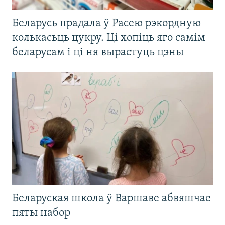
Беларусь прадала ў Расею рэкордную
колькасьць цукру. Ці хопіць яго самім
беларусам і ці ня вырастуць цэны
Беларуская школа ў Варшаве абвяшчае
пяты набор