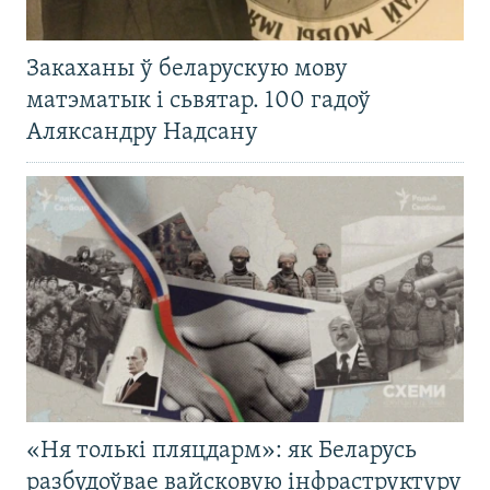
Закаханы ў беларускую мову
матэматык і сьвятар. 100 гадоў
Аляксандру Надсану
«Ня толькі пляцдарм»: як Беларусь
разбудоўвае вайсковую інфраструктуру