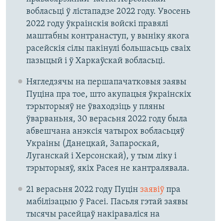
вобласьці ў лістападзе 2022 году. Увосень
2022 году ўкраінскія войскі правялі
маштабны контранаступ, у выніку якога
расейскія сілы пакінулі большасьць сваіх
пазыцый і ў Харкаўскай вобласьці.
Нягледзячы на першапачатковыя заявы
Пуціна пра тое, што акупацыя ўкраінскіх
тэрыторыяў не ўваходзіць у пляны
ўварваньня, 30 верасьня 2022 году была
абвешчана анэксія чатырох вобласьцяў
Украіны (Данецкай, Запароскай,
Луганскай і Херсонскай), у тым ліку і
тэрыторыяў, якіх Расея не кантралявала.
21 верасьня 2022 году Пуцін
заявіў
пра
мабілізацыю ў Расеі. Пасьля гэтай заявы
тысячы расейцаў накіраваліся на