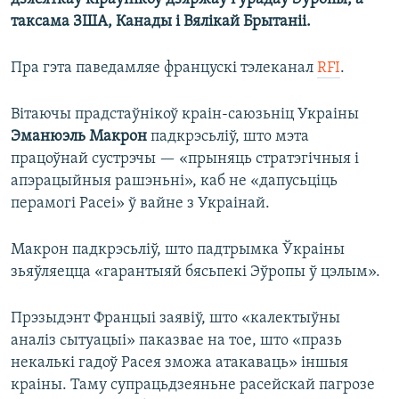
таксама ЗША, Канады і Вялікай Брытаніі.
Пра гэта паведамляе францускі тэлеканал
RFI
.
Вітаючы прадстаўнікоў краін-саюзьніц Украіны
Эманюэль Макрон
падкрэсьліў, што мэта
працоўнай сустрэчы — «прыняць стратэгічныя і
апэрацыйныя рашэньні», каб не «дапусьціць
перамогі Расеі» ў вайне з Украінай.
Макрон падкрэсьліў, што падтрымка Ўкраіны
зьяўляецца «гарантыяй бясьпекі Эўропы ў цэлым».
Прэзыдэнт Францыі заявіў, што «калектыўны
аналіз сытуацыі» паказвае на тое, што «празь
некалькі гадоў Расея зможа атакаваць» іншыя
краіны. Таму супрацьдзеяньне расейскай пагрозе