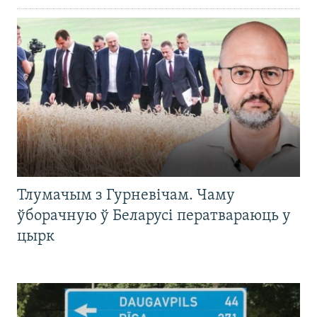
Тлумачым з Гурневічам. Чаму
ўборачную ў Беларусі ператвараюць у
цырк