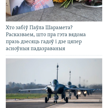
Хто забіў Паўла Шарамета?
Расказваем, што пра гэта вядома
празь дзесяць гадоў і дзе цяпер
асноўныя падазраваныя