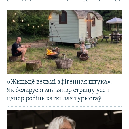
«Жыцьцё вельмі афігенная штука».
Як беларускі мільянэр страціў усё і
цяпер робіць хаткі для турыстаў