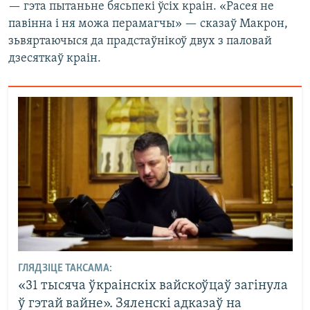
— гэта пытаньне бясьпекі ўсіх краін. «Расея не
павінна і ня можа перамагчы» — сказаў Макрон,
зьвяртаючыся да прадстаўнікоў двух з паловай
дзесяткаў краін.
ГЛЯДЗІЦЕ ТАКСАМА:
«31 тысяча ўкраінскіх вайскоўцаў загінула
ў гэтай вайне». Зяленскі адказаў на