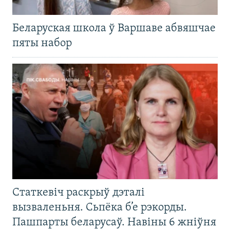
Беларуская школа ў Варшаве абвяшчае
пяты набор
Статкевіч раскрыў дэталі
вызваленьня. Сьпёка б’е рэкорды.
Пашпарты беларусаў. Навіны 6 жніўня