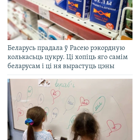
Беларусь прадала ў Расею рэкордную
колькасьць цукру. Ці хопіць яго самім
беларусам і ці ня вырастуць цэны