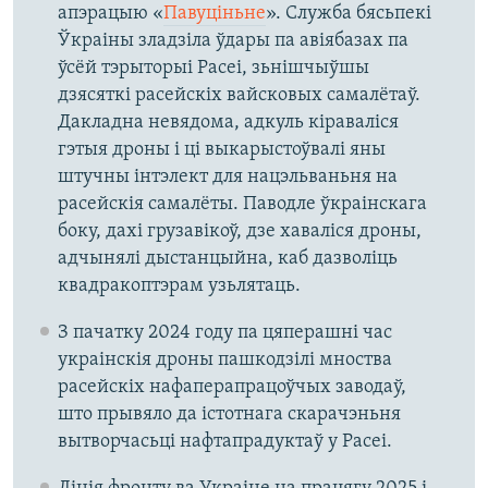
апэрацыю «
Павуціньне
». Служба бясьпекі
Ўкраіны зладзіла ўдары па авіябазах па
ўсёй тэрыторыі Расеі, зьнішчыўшы
дзясяткі расейскіх вайсковых самалётаў.
Дакладна невядома, адкуль кіраваліся
гэтыя дроны і ці выкарыстоўвалі яны
штучны інтэлект для нацэльваньня на
расейскія самалёты. Паводле ўкраінскага
боку, дахі грузавікоў, дзе хаваліся дроны,
адчынялі дыстанцыйна, каб дазволіць
квадракоптэрам узьлятаць.
З пачатку 2024 году па цяперашні час
украінскія дроны пашкодзілі мноства
расейскіх нафаперапрацоўчых заводаў,
што прывяло да істотнага скарачэньня
вытворчасьці нафтапрадуктаў у Расеі.