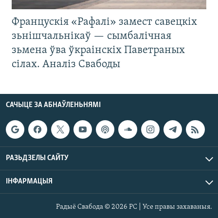
Францускія «Рафалі» замест савецкіх
зьнішчальнікаў — сымбалічная
зьмена ўва ўкраінскіх Паветраных
сілах. Аналіз Свабоды
САЧЫЦЕ ЗА АБНАЎЛЕНЬНЯМІ
РАЗЬДЗЕЛЫ САЙТУ
ІНФАРМАЦЫЯ
Радыё Свабода © 2026 РС | Усе правы захаваныя.