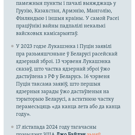
памежныя пункты і пачалі выяжджаць у
Грузію, Казахстан, Армэнію, Манголію,
Фінляндыю і іншыя краіны. У самой Расеі
праціўнікі вайны падпалілі некалькі
вайсковых камісарыятаў.
У 2023 годзе Лукашэнка і Пуцін заявілі
пра разьмяшчэньне ў Беларусі расейскай
ядзернай зброі. 13 чэрвеня Лукашэнка
сказаў, што частка ядзернай зброі ўжо
дастаўлена з РФ у Беларусь. 16 чэрвеня
Пуцін таксама заявіў, што першыя
ядзерныя зарады ўжо дастаўленыя на
тэрыторыю Беларусі, а астатнюю частку
перамесьцяць «да канца лета або да канца
году».
17 лістапада 2024 году тагачасны
прэзыдэнт ЗША
Джо Байдэн
зьняў