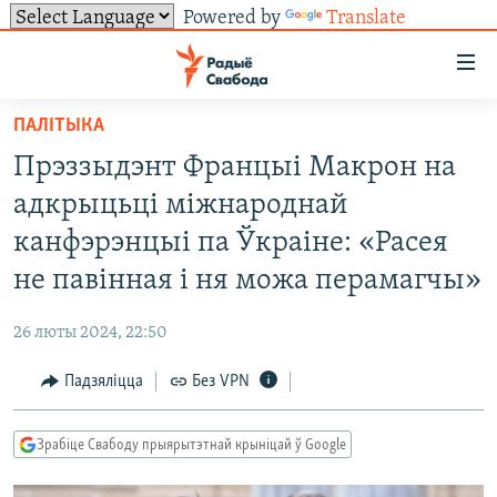
Powered by
Translate
Лінкі
ўнівэрсальнага
доступу
ПАЛІТЫКА
НАВІНЫ
Перайсьці
Прэззыдэнт Францыі Макрон на
да
ТОЛЬКІ НА СВАБОДЗЕ
УСЕ НАВІНЫ
адкрыцьці міжнароднай
галоўнага
СУВЯЗЬ
ВІДЭА І ФОТА
ТЭСТЫ
зьместу
канфэрэнцыі па Ўкраіне: «Расея
Перайсьці
ПАДПІСАЦЦА
ЛЮДЗІ
БЛОГІ
АБЫСЬЦІ БЛЯКАВАНЬНЕ
не павінная і ня можа перамагчы»
да
ПАЛІТЫКА
ГІСТОРЫЯ НА СВАБОДЗЕ
ПАДЗЯЛІЦЦА ІНФАРМАЦЫЯЙ
RSS
галоўнай
САЧЫЦЕ ЗА АБНАЎЛЕНЬНЯМІ
26 люты 2024, 22:50
навігацыі
ЭКАНОМІКА
ПАДКАСТЫ
ПАДКАСТЫ
Перайсьці
Падзяліцца
Без VPN
ВАЙНА
КНІГІ
FACEBOOK
да
БЕЛАРУСЫ НА ВАЙНЕ
АЎДЫЁКНІГІ
TWITTER
пошуку
Зрабіце Свабоду прыярытэтнай крыніцай ў Google
ПАЛІТВЯЗЬНІ
PREMIUM
Усе сайты РС/РСЭ