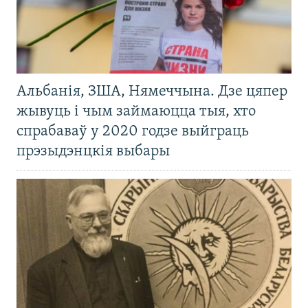
Альбанія, ЗША, Нямеччына. Дзе цяпер
жывуць і чым займаюцца тыя, хто
спрабаваў у 2020 годзе выйграць
прэзыдэнцкія выбары