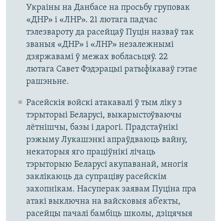
Украіны на Данбасе на просьбу груповак
«ДНР» і «ЛНР». 21 лютага падчас
тэлезвароту да расейцаў Пуцін назваў так
званыя «ДНР» і «ЛНР» незалежнымі
дзяржавамі ў межах вобласьцяў. 22
лютага Савет Фэдэрацыі ратыфікаваў гэтае
рашэньне.
Расейскія войскі атакавалі ў тым ліку з
тэрыторыі Беларусі, выкарыстоўваючы
лётнішчы, базы і дарогі. Прадстаўнікі
рэжыму Лукашэнкі апраўдваюць вайну,
некаторыя яго праціўнікі лічаць
тэрыторыю Беларусі акупаванай, многія
заклікаюць да супраціву расейскім
захопнікам. Насуперак заявам Пуціна пра
атакі выключна на вайсковыя аб’екты,
расейцы пачалі бамбіць школы, дзіцячыя