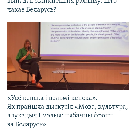
выпадак зьнікненьня рэжыму: што
чакае Беларусь?
«Усё кепска і вельмі кепска».
Як прайшла дыскусія «Мова, культура,
адукацыя і мэдыя: нябачны фронт
за Беларусь»