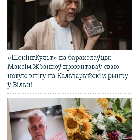
«ШокінгКульт» на барахолаўцы:
Максім Жбанкоў прэзэнтаваў сваю
новую кнігу на Кальварыйскім рынку
ў Вільні