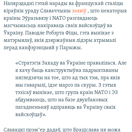
Напярэдадні гэтай нарады ва францускай сталіцы
кіраўнік ураду Славаччыны
заявіў
, што некаторыя
краіны Эўразьвязу і NATO разглядаюць
магчымасьць накіраваць сваіх вайскоўцаў ва
Ўкраіну. Паводле Робэрта Фіцы, гэта вынікае з
матэрыялаў, якія дзяржаўныя лідэры атрымалі
перад канфэрэнцыяй у Парыжы.
«Стратэгія Захаду ва Ўкраіне правалілася. Але
я хачу быць канструктыўна падрыхтаваны
нягледзячы на тое, што ад тых тэм, пра якія
мы гаварылі, ідзе мароз па скуры. З гэтых
тэзісаў вынікае, што група краін NATO і ЭЗ
абдумваюць, што на базе двухбаковых
пагадненьняў адправяць ва Ўкраіну сваіх
вайскоўцаў».
Славацкі прэмʼер дадаў, што Браціслава ня можа