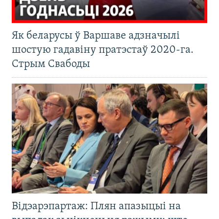
Як беларусы ў Варшаве адзначылі
шостую гадавіну пратэстаў 2020-га.
Стрым Свабоды
Відэарэпартаж: Плян апазыцыі на