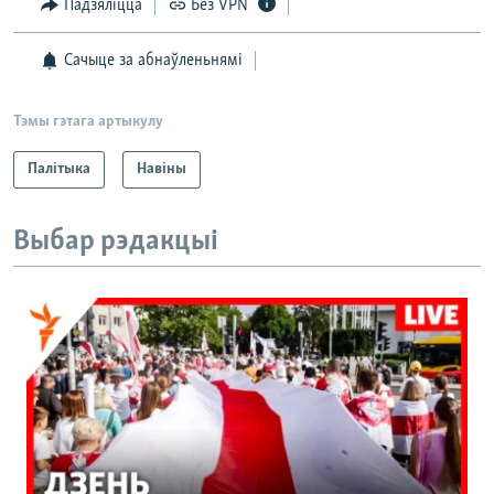
Падзяліцца
Без VPN
Сачыце за абнаўленьнямі
Тэмы гэтага артыкулу
Палітыка
Навіны
Выбар рэдакцыі