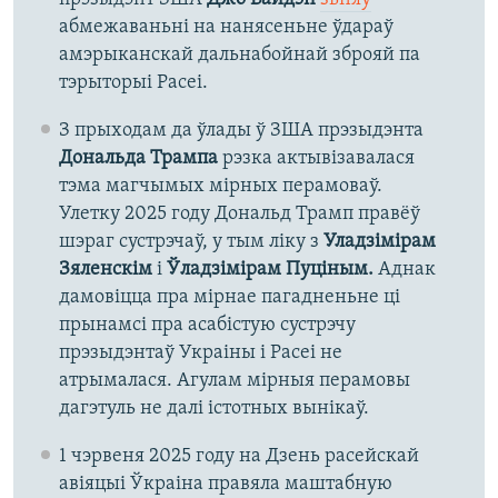
абмежаваньні на нанясеньне ўдараў
амэрыканскай дальнабойнай зброяй па
тэрыторыі Расеі.
З прыходам да ўлады ў ЗША прэзыдэнта
Дональда Трампа
рэзка актывізавалася
тэма магчымых мірных перамоваў.
Улетку 2025 году Дональд Трамп правёў
шэраг сустрэчаў, у тым ліку з
Уладзімірам
Зяленскім
і
Ўладзімірам Пуціным.
Аднак
дамовіцца пра мірнае пагадненьне ці
прынамсі пра асабістую сустрэчу
прэзыдэнтаў Украіны і Расеі не
атрымалася. Агулам мірныя перамовы
дагэтуль не далі істотных вынікаў.
1 чэрвеня 2025 году на Дзень расейскай
авіяцыі Ўкраіна правяла маштабную