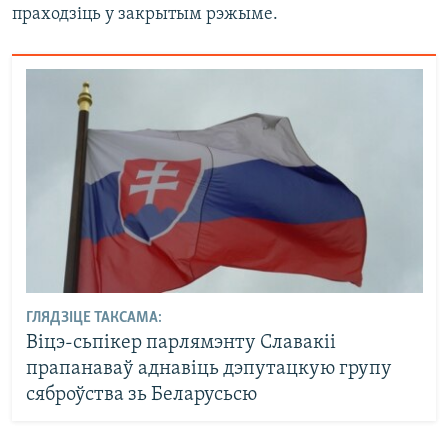
праходзіць у закрытым рэжыме.
ГЛЯДЗІЦЕ ТАКСАМА:
Віцэ-сьпікер парлямэнту Славакіі
прапанаваў аднавіць дэпутацкую групу
сяброўства зь Беларусьсю