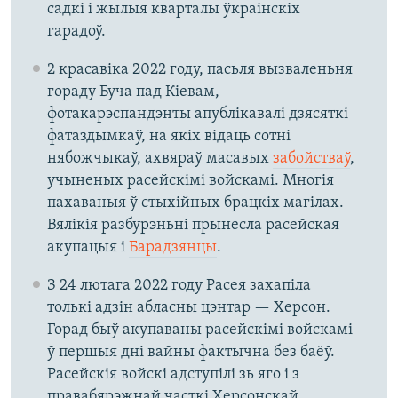
садкі і жылыя кварталы ўкраінскіх
гарадоў.
2 красавіка 2022 году, пасьля вызваленьня
гораду Буча пад Кіевам,
фотакарэспандэнты апублікавалі дзясяткі
фатаздымкаў, на якіх відаць сотні
нябожчыкаў, ахвяраў масавых
забойстваў
,
учыненых расейскімі войскамі. Многія
пахаваныя ў стыхійных брацкіх магілах.
Вялікія разбурэньні прынесла расейская
акупацыя і
Барадзянцы
.
З 24 лютага 2022 году Расея захапіла
толькі адзін абласны цэнтар — Херсон.
Горад быў акупаваны расейскімі войскамі
ў першыя дні вайны фактычна без баёў.
Расейскія войскі адступілі зь яго і з
правабярэжнай часткі Херсонскай