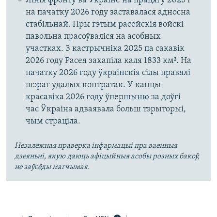
Лінія фронту ва Украіне на працягу 2025 і
на пачатку 2026 году заставалася адносна
стабільнай. Пры гэтым расейскія войскі
павольна прасоўваліся на асобных
участках. З кастрычніка 2025 па сакавік
2026 году Расея захапіла каля 1833 км². На
пачатку 2026 году ўкраінскія сілы правялі
шэраг удалых контратак. У канцы
красавіка 2026 году ўпершыню за доўгі
час Ўкраіна адваявала больш тэрыторыі,
чым страціла.
Незалежная праверка інфармацыі пра ваенныя
дзеяньні, якую даюць афіцыйныя асобы розных бакоў,
не заўсёды магчымая.