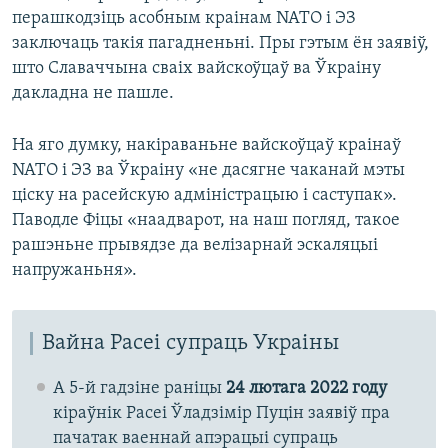
перашкодзіць асобным краінам NATO і ЭЗ
заключаць такія пагадненьні. Пры гэтым ён заявіў,
што Славаччына сваіх вайскоўцаў ва Ўкраіну
дакладна не пашле.
На яго думку, накіраваньне вайскоўцаў краінаў
NATO і ЭЗ ва Ўкраіну «не дасягне чаканай мэты
ціску на расейскую адміністрацыю і саступак».
Паводле Фіцы «наадварот, на наш погляд, такое
рашэньне прывядзе да велізарнай эскаляцыі
напружаньня».
Вайна Расеі супраць Украіны
А 5-й гадзіне раніцы
24 лютага 2022 году
кіраўнік Расеі Ўладзімір Пуцін заявіў пра
пачатак ваеннай апэрацыі супраць