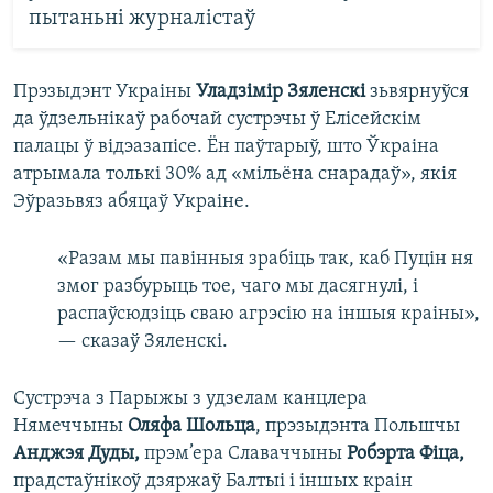
пытаньні журналістаў
Прэзыдэнт Украіны
Уладзімір Зяленскі
зьвярнуўся
да ўдзельнікаў рабочай сустрэчы ў Елісейскім
палацы ў відэазапісе. Ён паўтарыў, што Ўкраіна
атрымала толькі 30% ад «мільёна снарадаў», якія
Эўразьвяз абяцаў Украіне.
«Разам мы павінныя зрабіць так, каб Пуцін ня
змог разбурыць тое, чаго мы дасягнулі, і
распаўсюдзіць сваю агрэсію на іншыя краіны»,
— сказаў Зяленскі.
Сустрэча з Парыжы з удзелам канцлера
Нямеччыны
Оляфа Шольца
, прэзыдэнта Польшчы
Анджэя Дуды,
прэм’ера Славаччыны
Робэрта Фіца,
прадстаўнікоў дзяржаў Балтыі і іншых краін