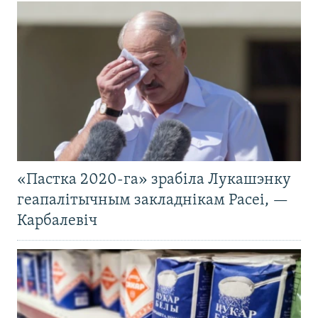
«Пастка 2020-га» зрабіла Лукашэнку
геапалітычным закладнікам Расеі, —
Карбалевіч