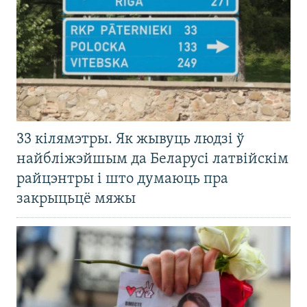
33 кілямэтры. Як жывуць людзі ў
найбліжэйшым да Беларусі латвійскім
райцэнтры і што думаюць пра
закрыцьцё мяжы