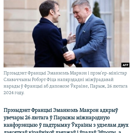
КУЛЬТУРА
МОВА
КАЛЯНДАР
НА ХВАЛЯХ СВАБОДЫ
Прэзыдэнт Францыі Эманюэль Маркон і прэм'ер-міністар
Славаччыны Робэрт Фіца напярэдадні міжўрадавай
нарады ў Францыі аб дапомозе Ўкраіне, Парыж, 26 лютага
2024 году.
Прэзыдэнт Францыі Эманюэль Макрон адкрыў
увечары 26 лютага ў Парыжы міжнародную
канфэрэнцыю ў падтрымку Ўкраіны з удзелам двух
дзясяткаў кіраўнікоў дзяржаў і ўрадаў Эўропы, а