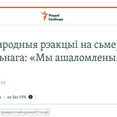
родныя рэакцыі на сьме
ьнага: «Мы ашаломлены
:54
а
Без VPN
 прыярытэтнай крыніцай ў Google