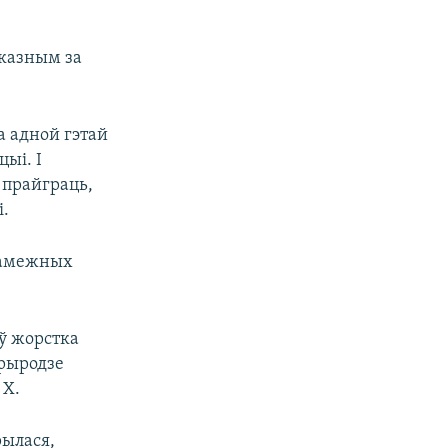
казным за
а адной гэтай
цыі. І
н прайграць,
і.
замежных
ыў жорстка
прыродзе
 X.
рылася,