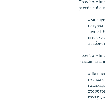
Прэм'ер-міні
расейскай ап
«Мне цяж
натураль
труцілі. 
што было
з забойс
Прэм’ер-міні
Навальнага, 
«Шакаван
несправя
і дэмакр
хто абар
цэнаў», 