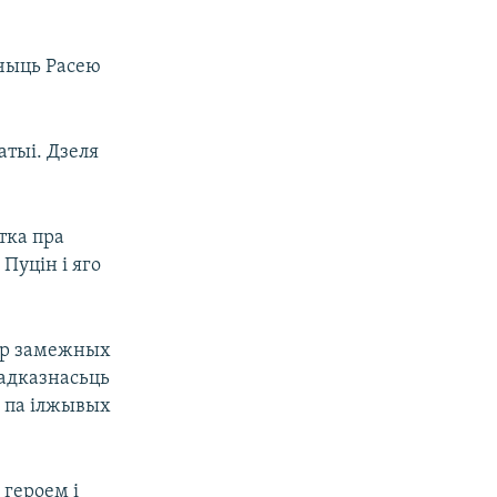
ічыць Расею
атыі. Дзеля
.
тка пра
Пуцін і яго
тар замежных
 адказнасьць
х па ілжывых
 героем і