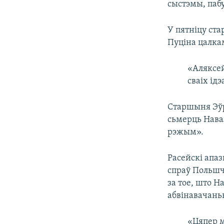
сыстэмы, паб
У пятніцу ст
Пуціна цалка
«Аляксей
сваіх ід
Старшыня Эўр
сьмерць Нава
рэжым».
Расейскі апа
спраў Польш
за тое, што 
абвінавачань
«Цяпер м