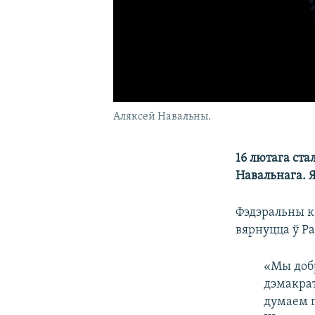
Аляксей Навальны.
16 лютага ста
Навальнага. 
Фэдэральны 
вярнуцца ў Ра
«Мы добр
дэмакрат
думаем п