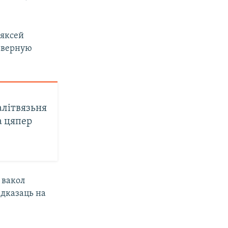
ляксей
аверную
алітвязьня
а цяпер
ы вакол
адказаць на