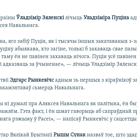
краіны
Ўладзімір Зяленскі
лічыць
Уладзіміра Пуціна
ад
сея Навальнага.
на, яго забіў Пуцін, як і тысячы іншых закатаваных з-з
уціну абыякава, хто загіне, толькі б захаваць свае пазы
 таму ён не павінен захаваць нічога. Пуцін усё павіне
 і адказваць за ўчыненае», — лічыць Уладзімір Зяленск
твіі
Эдгарс Рынкевічс
адным зь першых з кіраўнікоў 
акамэнтаваў сьмерць Навальнага.
ы ні думалі пра Аляксея Навальнага як палітыка, ён б
рамлём. Гэта факт, і ён шмат гаворыць аб сапраўднай 
яга рэжыму ў Расеі», — напісаў Рынкевічс у сацсетцы
стар Вялікай Брытаніі
Рышы Сунак
назваў тое, што зда