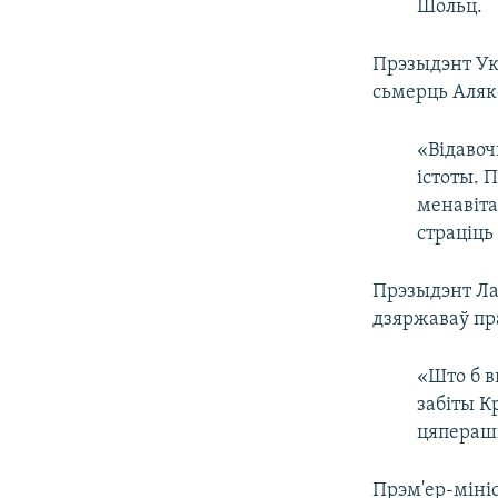
Шольц.
Прэзыдэнт У
сьмерць Аляк
«Відавоч
істоты. П
менавіта
страціць
Прэзыдэнт Ла
дзяржаваў пр
«Што б в
забіты К
цяперашн
Прэм'ер-міні