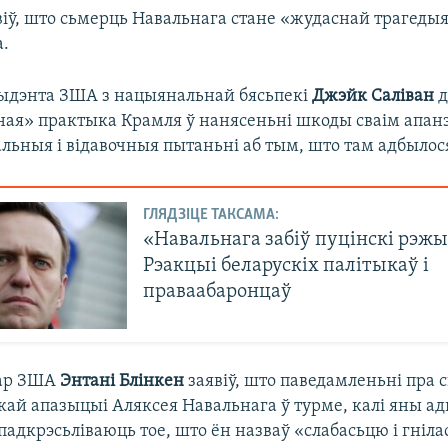
іў, што сьмерць Навальнага стане «жудаснай трагедыяй
а.
ыдэнта ЗША з нацыянальнай бясьпекі
Джэйк Саліван
д
ідная» практыка Крамля ў нанясеньні шкоды сваім апа
льныя і відавочныя пытаньні аб тым, што там адбылос
ГЛЯДЗІЦЕ ТАКСАМА:
«Навальнага забіў пуцінскі рэжы
Рэакцыі беларускіх палітыкаў і
праваабаронцаў
ар ЗША
Энтані Блінкен
заявіў, што паведамленьні пра 
скай апазыцыі Аляксея Навальнага ў турме, калі яны а
 падкрэсьліваюць тое, што ён назваў «слабасьцю і гніл