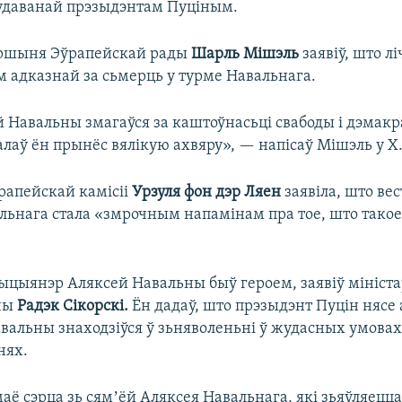
удаванай прэзыдэнтам Пуціным.
аршыня Эўрапейскай рады
Шарль Мішэль
заявіў, што л
м адказнай за сьмерць у турме Навальнага.
 Навальны змагаўся за каштоўнасьці свабоды і дэмакр
эалаў ён прынёс вялікую ахвяру», — напісаў Мішэль у X
апейскай камісіі
Урзуля фон дэр Ляен
заявіла, што вес
льнага стала «змрочным напамінам пра тое, што такое 
зыцыянэр Аляксей Навальны быў героем, заявіў мініс
чы
Радэк Сікорскі.
Ён дадаў, што прэзыдэнт Пуцін нясе
Навальны знаходзіўся ў зьняволеньні ў жудасных умова
нях.
аё сэрца зь сямʼёй Аляксея Навальнага, які зьяўляецца