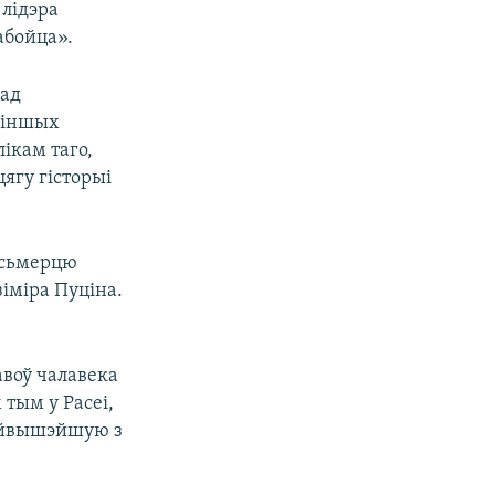
лідэра
абойца».
 ад
і іншых
лікам таго,
ягу гісторыі
 сьмерцю
іміра Пуціна.
авоў чалавека
 тым у Расеі,
найвышэйшую з