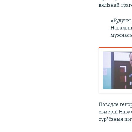
вялізнай тра
«Будучы
Навальн
мужнасьц
Паводле генэ
сьмерці Навал
сурʼёзныя пы