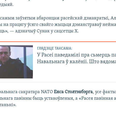
гедыяй.
 самым заўзятым абаронцам расейскай дэмакратыі, А
ы на працягу ўсяго свайго жыцьця дэманстраваў нейм
ь», — адзначыў Сунак у сацсетцы X.
ГЛЯДЗІЦЕ ТАКСАМА:
У Расеі паведамілі пра сьмерць п
Навальнага ў калёніі. Што вядом
ральнага сакратара NATO
Енса Столтэнбэрга
, усе факт
ьнага павінны быць устаноўленыя, а «Расея павінная 
таньні».