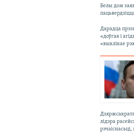
Белы дом заяв
пацьвердзіцц
Дарадца прэз
«доўгая і аг
«выклікае рэа
Дзяржсакрат
лідэра расей
рэчаіснасьці,