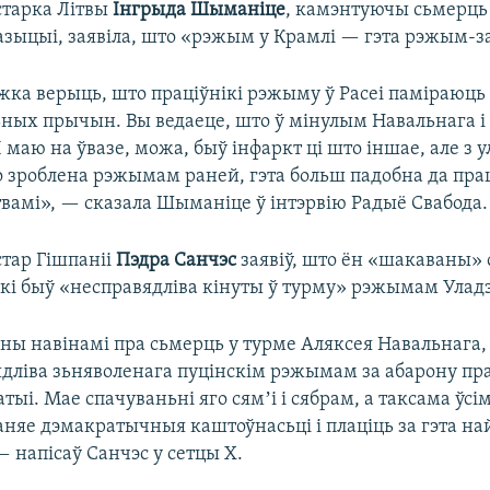
старка Літвы
Інгрыда Шыманіце
, камэнтуючы сьмерць 
азыцыі, заявіла, што «рэжым у Крамлі — гэта рэжым-з
ка верыць, што праціўнікі рэжыму ў Расеі паміраюць
ных прычын. Вы ведаеце, што ў мінулым Навальнага 
Я маю на ўвазе, можа, быў інфаркт ці што іншае, але з у
 зроблена рэжымам раней, гэта больш падобна да прац
твамі», — сказала Шыманіце ў інтэрвію Радыё Свабода.
стар Гішпаніі
Пэдра Санчэс
заявіў, што ён «шакаваны»
які быў «несправядліва кінуты ў турму» рэжымам Уладз
ы навінамі пра сьмерць у турме Аляксея Навальнага,
дліва зьняволенага пуцінскім рэжымам за абарону пр
атыі. Мае спачуваньні яго сямʼі і сябрам, а таксама ўсім
аняе дэмакратычныя каштоўнасьці і плаціць за гэта 
— напісаў Санчэс у сетцы X.