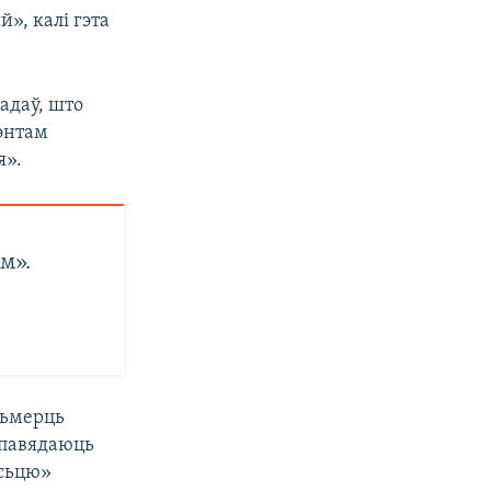
», калі гэта
адаў, што
нэнтам
я».
м».
сьмерць
дпавядаюць
асьцю»