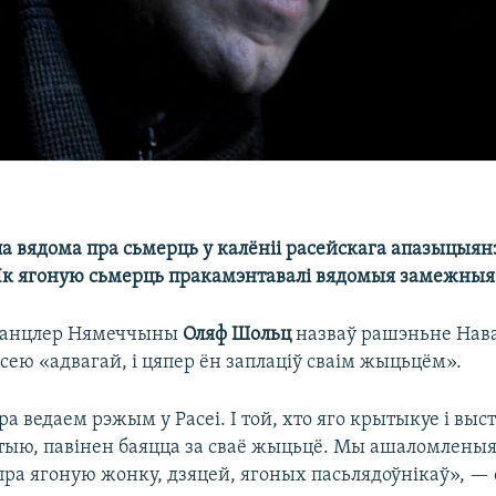
ла вядома пра сьмерць у калёніі расейскага апазыцыян
Як ягоную сьмерць пракамэнтавалі вядомыя замежныя 
канцлер Нямеччыны
Оляф Шольц
назваў рашэньне Нав
сею «адвагай, і цяпер ён заплаціў сваім жыцьцём».
а ведаем рэжым у Расеі. І той, хто яго крытыкуе і выст
ыю, павінен баяцца за сваё жыцьцё. Мы ашаломленыя,
ра ягоную жонку, дзяцей, ягоных пасьлядоўнікаў», — 