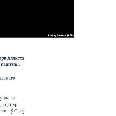
эра Аляксея
палітыкі.
альнага
упае за
 і цяпер
сказаў Оляф