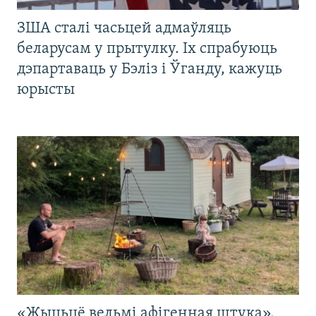
ЗША сталі часьцей адмаўляць
беларусам у прытулку. Іх спрабуюць
дэпартаваць у Бэліз і Ўганду, кажуць
юрысты
«Жыцьцё вельмі афігенная штука».