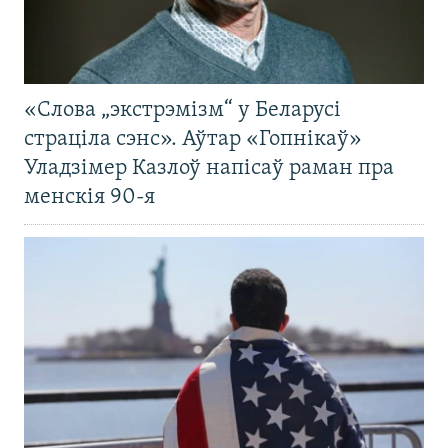
«Слова „экстрэмізм“ у Беларусі
страціла сэнс». Аўтар «Гопнікаў»
Уладзімер Казлоў напісаў раман пра
менскія 90-я