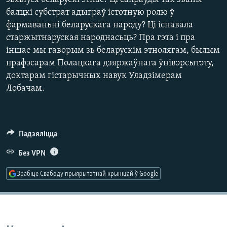
КУЛЬТУРА
МОВА
балцкі субстрат адыграў істотную ролю ў
КАЛЯНДАР
НА ХВАЛЯХ СВАБОДЫ
фармаваньні беларускага народу? Ці існавала
старжытнаруская народнасьць? Пра гэта і пра
іншае мы гаворым зь беларускім этнолягам, былым
прафэсарам Полацкага дзяржаўнага ўнівэрсытэту,
доктарам гістарычных навук Уладзімерам
Лобачам.
Падзяліцца
Без VPN
Зрабіце Свабоду прыярытэтнай крыніцай ў Google