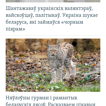
Шантажаваў украінскіх валянтэраў,
вайскоўцаў, палітыкаў. Украіна шукае
беларуса, які займаўся «чорным
піярам»
Няўлоўны гурман і рамантык
беларускіх лясоў. Расказваем цікавыя