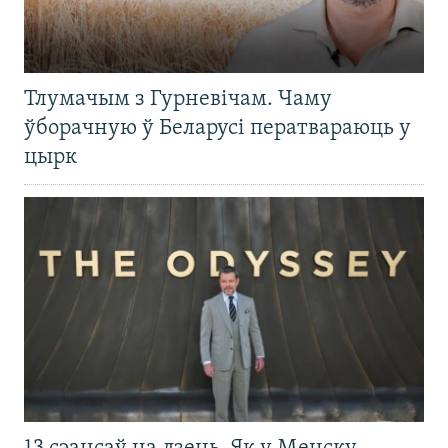
Тлумачым з Гурневічам. Чаму
ўборачную ў Беларусі ператвараюць у
цырк