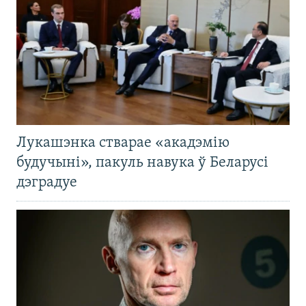
Лукашэнка стварае «акадэмію
будучыні», пакуль навука ў Беларусі
дэградуе