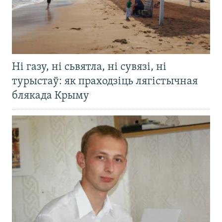
Ні газу, ні сьвятла, ні сувязі, ні
турыстаў: як праходзіць лягістычная
блякада Крыму