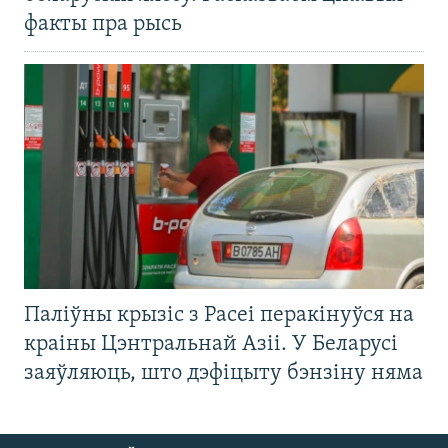
факты пра рысь
Паліўны крызіс з Расеі перакінуўся на
краіны Цэнтральнай Азіі. У Беларусі
заяўляюць, што дэфіцыту бэнзіну няма