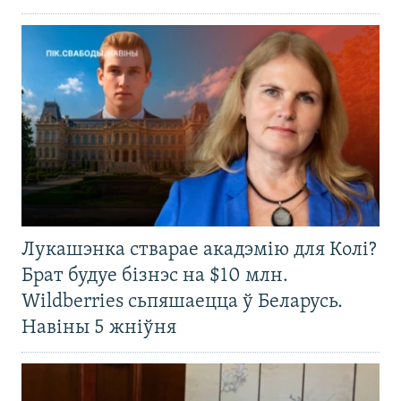
Лукашэнка стварае акадэмію для Колі?
Брат будуе бізнэс на $10 млн.
Wildberries сьпяшаецца ў Беларусь.
Навіны 5 жніўня