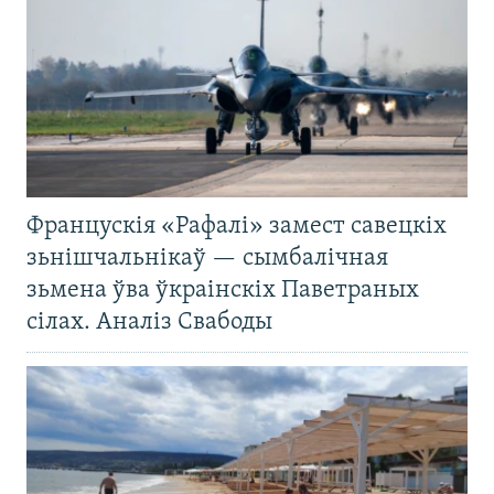
Францускія «Рафалі» замест савецкіх
зьнішчальнікаў — сымбалічная
зьмена ўва ўкраінскіх Паветраных
сілах. Аналіз Свабоды