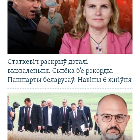
Статкевіч раскрыў дэталі
вызваленьня. Сьпёка б’е рэкорды.
Пашпарты беларусаў. Навіны 6 жніўня