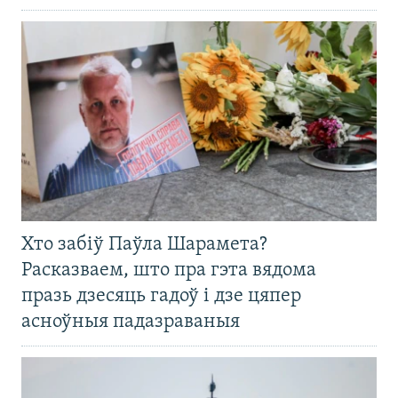
Хто забіў Паўла Шарамета?
Расказваем, што пра гэта вядома
празь дзесяць гадоў і дзе цяпер
асноўныя падазраваныя