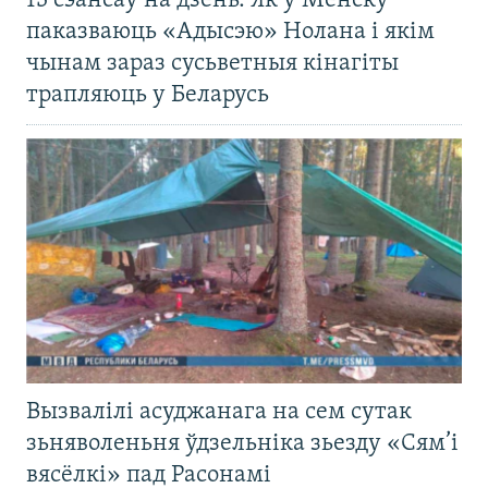
13 сэансаў на дзень. Як у Менску
паказваюць «Адысэю» Нолана і якім
чынам зараз сусьветныя кінагіты
трапляюць у Беларусь
Вызвалілі асуджанага на сем сутак
зьняволеньня ўдзельніка зьезду «Сям’і
вясёлкі» пад Расонамі