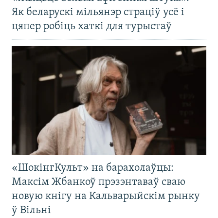
Як беларускі мільянэр страціў усё і
цяпер робіць хаткі для турыстаў
«ШокінгКульт» на барахолаўцы:
Максім Жбанкоў прэзэнтаваў сваю
новую кнігу на Кальварыйскім рынку
ў Вільні