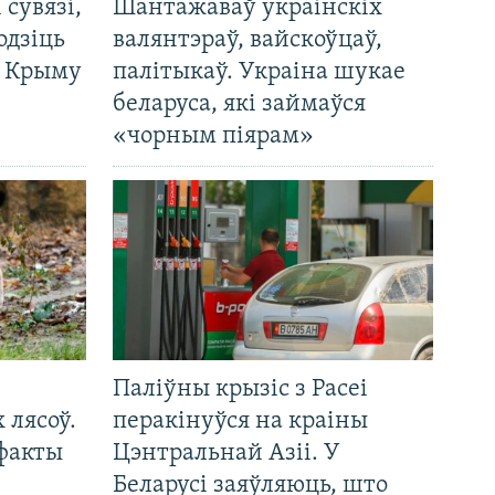
і сувязі,
Шантажаваў украінскіх
одзіць
валянтэраў, вайскоўцаў,
а Крыму
палітыкаў. Украіна шукае
беларуса, які займаўся
«чорным піярам»
Паліўны крызіс з Расеі
 лясоў.
перакінуўся на краіны
 факты
Цэнтральнай Азіі. У
Беларусі заяўляюць, што