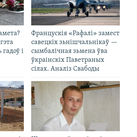
амета?
Францускія «Рафалі» замест
 гэта
савецкіх зьнішчальнікаў —
 гадоў і
сымбалічная зьмена ўва
ўкраінскіх Паветраных
сілах. Аналіз Свабоды