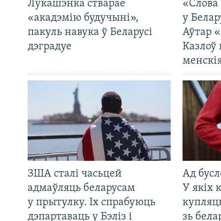
Лукашэнка стварае
«Слова 
«акадэмію будучыні»,
у Белар
пакуль навука ў Беларусі
Аўтар «
дэградуе
Казлоў 
менскія
ЗША сталі часьцей
Ад бусл
адмаўляць беларусам
У якіх 
у прытулку. Іх спрабуюць
купляц
дэпартаваць у Бэліз і
зь бела