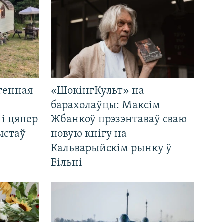
генная
«ШокінгКульт» на
і
барахолаўцы: Максім
 і цяпер
Жбанкоў прэзэнтаваў сваю
ыстаў
новую кнігу на
Кальварыйскім рынку ў
Вільні