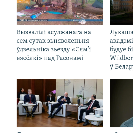
Вызвалілі асуджанага на
Лукашэ
сем сутак зьняволеньня
акадэмі
ўдзельніка зьезду «Сям’і
будуе б
вясёлкі» пад Расонамі
Wildber
ў Белар