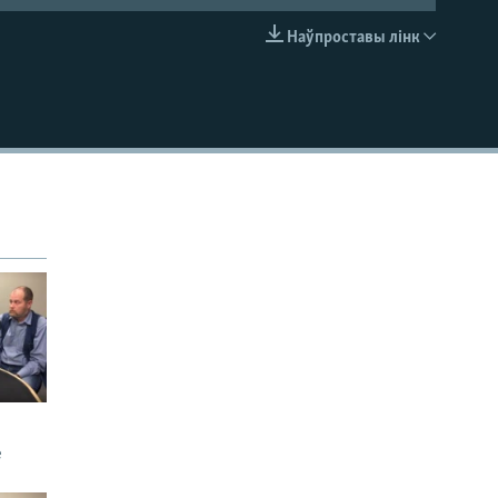
Наўпроставы лінк
EMBED
е