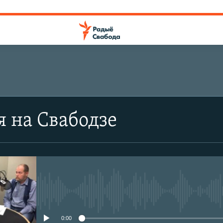
я на Свабодзе
No media source currently avail
0:00