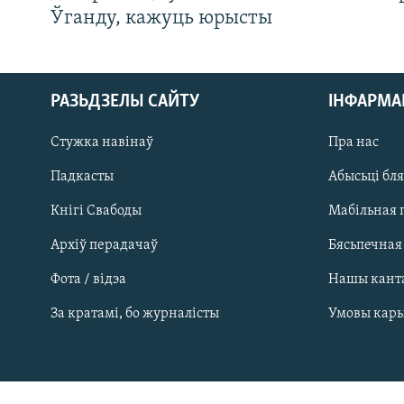
Ўганду, кажуць юрысты
РАЗЬДЗЕЛЫ САЙТУ
ІНФАРМ
Стужка навінаў
Пра нас
Падкасты
Абысьці бл
Кнігі Свабоды
Мабільная 
Архіў перадачаў
Бясьпечная
Фота / відэа
Нашы кант
САЧЫЦЕ ЗА АБНАЎЛЕНЬНЯМІ
За кратамі, бо журналісты
Умовы кар