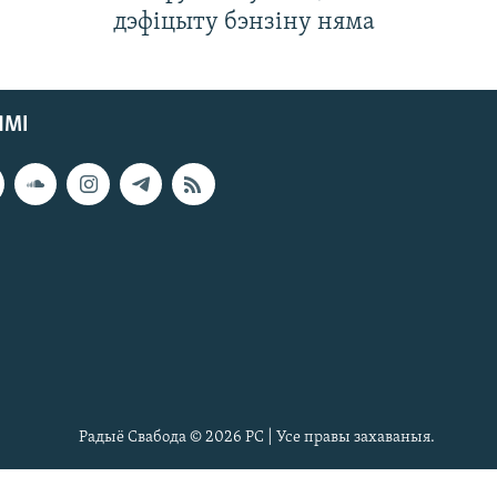
дэфіцыту бэнзіну няма
ЯМІ
Радыё Свабода © 2026 РС | Усе правы захаваныя.