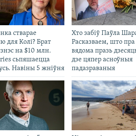
нка стварае
Хто забіў Паўла Шар
ю для Колі? Брат
Расказваем, што пра
ізнэс на $10 млн.
вядома празь дзесяць
ries сьпяшаецца
дзе цяпер асноўныя
усь. Навіны 5 жніўня
падазраваныя