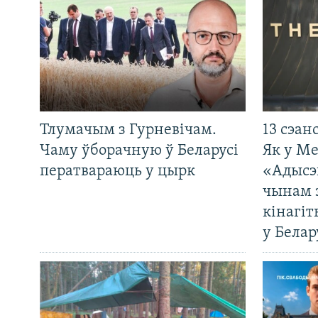
Тлумачым з Гурневічам.
13 сэан
Чаму ўборачную ў Беларусі
Як у М
ператвараюць у цырк
«Адысэ
чынам 
кінагі
у Белар