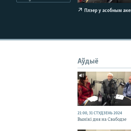
КАЛЯНДАР
НА ХВАЛЯХ СВАБОДЫ
Плэер у асобным ак
Аўдыё
21:00, 31 СТУДЗЕНЬ 2024
Вынікі дня на Свабодзе