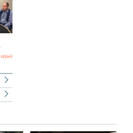
е
 аўдыё