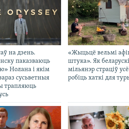
саў на дзень.
«Жыцьцё вельмі афі
енску паказваюць
штука». Як беларуск
ю» Нолана і якім
мільянэр страціў усё
зараз сусьветныя
робіць хаткі для тур
ты трапляюць
усь