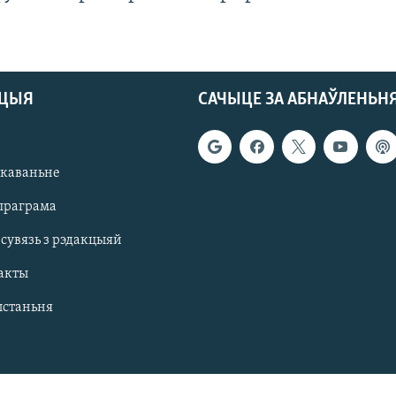
АЦЫЯ
САЧЫЦЕ ЗА АБНАЎЛЕНЬН
якаваньне
праграма
 сувязь з рэдакцыяй
акты
ыстаньня