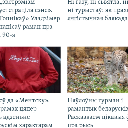
„экстрэмізм“
Ні газу, ні сьвятла, н
усі страціла сэнс».
ні турыстаў: як прах
Гопнікаў» Уладзімер
лягістычная блякад
напісаў раман пра
 90-я
оў да «Ментску».
Няўлоўны гурман і
крамах цяпер
рамантык беларускіх
ь адзеньне
Расказваем цікавыя
рускім характарам
пра рысь