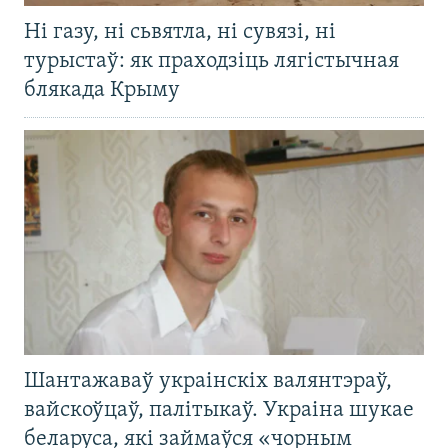
Ні газу, ні сьвятла, ні сувязі, ні
турыстаў: як праходзіць лягістычная
блякада Крыму
Шантажаваў украінскіх валянтэраў,
вайскоўцаў, палітыкаў. Украіна шукае
беларуса, які займаўся «чорным