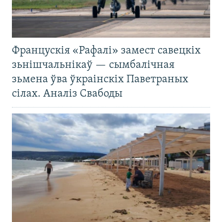
Францускія «Рафалі» замест савецкіх
зьнішчальнікаў — сымбалічная
зьмена ўва ўкраінскіх Паветраных
сілах. Аналіз Свабоды