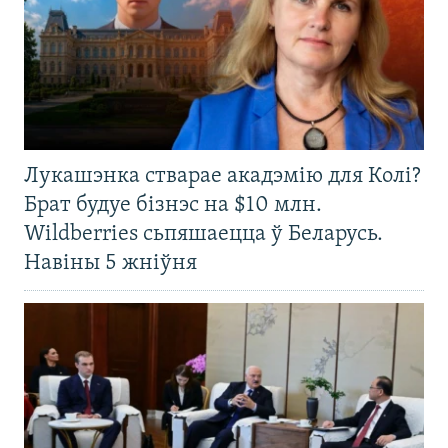
Лукашэнка стварае акадэмію для Колі?
Брат будуе бізнэс на $10 млн.
Wildberries сьпяшаецца ў Беларусь.
Навіны 5 жніўня