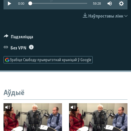
КУЛЬТУРА
МОВА
0:00
59:28
КАЛЯНДАР
НА ХВАЛЯХ СВАБОДЫ
Наўпроставы лінк
Падзяліцца
Без VPN
Зрабіце Свабоду прыярытэтнай крыніцай ў Google
Аўдыё