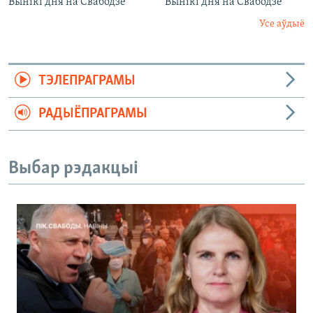
Вынікі дня на Свабодзе
Вынікі дня на Свабодзе
Усе аўдыё
ТЭЛЕПРАГРАМЫ
РАДЫЁПРАГРАМЫ
Выбар рэдакцыі