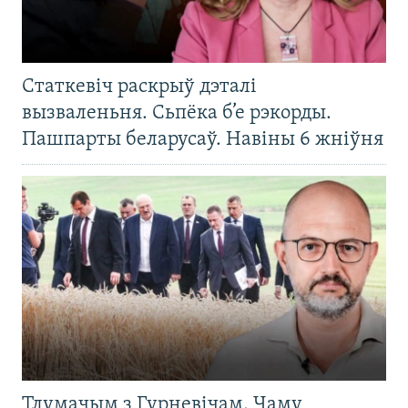
Статкевіч раскрыў дэталі
вызваленьня. Сьпёка б’е рэкорды.
Пашпарты беларусаў. Навіны 6 жніўня
Тлумачым з Гурневічам. Чаму