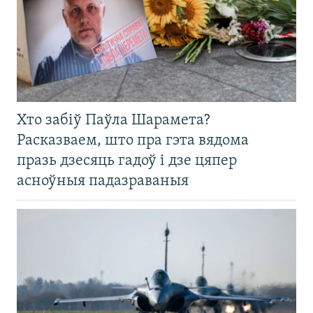
Хто забіў Паўла Шарамета?
Расказваем, што пра гэта вядома
празь дзесяць гадоў і дзе цяпер
асноўныя падазраваныя