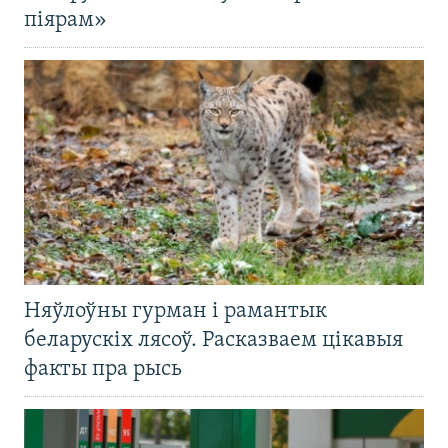
піярам»
Няўлоўны гурман і рамантык
беларускіх лясоў. Расказваем цікавыя
факты пра рысь