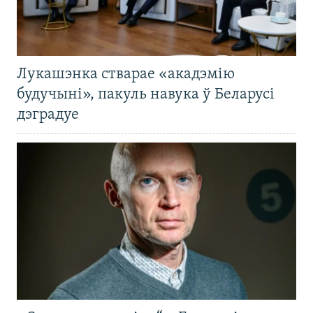
Лукашэнка стварае «акадэмію
будучыні», пакуль навука ў Беларусі
дэградуе