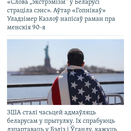
«Слова „экстрэмізм“ у Беларусі
страціла сэнс». Аўтар «Гопнікаў»
Уладзімер Казлоў напісаў раман пра
менскія 90-я
ЗША сталі часьцей адмаўляць
беларусам у прытулку. Іх спрабуюць
дэпартаваць у Бэліз і Ўганду, кажуць