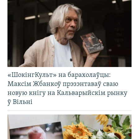
«ШокінгКульт» на барахолаўцы:
Максім Жбанкоў прэзэнтаваў сваю
новую кнігу на Кальварыйскім рынку
ў Вільні