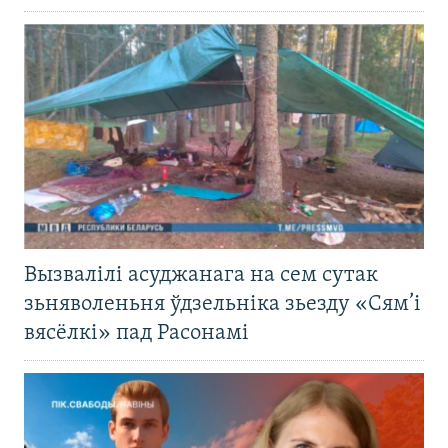
Вызвалілі асуджанага на сем сутак
зьняволеньня ўдзельніка зьезду «Сям’і
вясёлкі» пад Расонамі