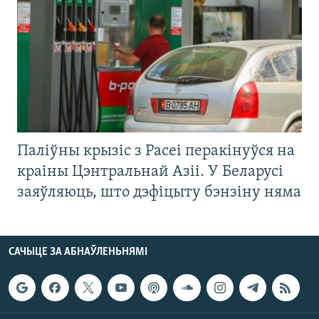
Паліўны крызіс з Расеі перакінуўся на
краіны Цэнтральнай Азіі. У Беларусі
заяўляюць, што дэфіцыту бэнзіну няма
САЧЫЦЕ ЗА АБНАЎЛЕНЬНЯМІ