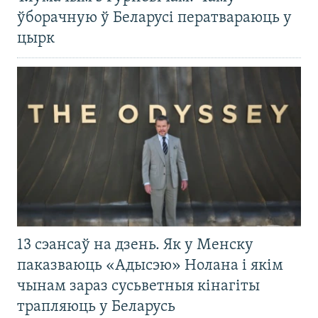
ўборачную ў Беларусі ператвараюць у
цырк
13 сэансаў на дзень. Як у Менску
паказваюць «Адысэю» Нолана і якім
чынам зараз сусьветныя кінагіты
трапляюць у Беларусь