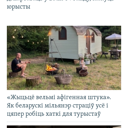
юрысты
«Жыцьцё вельмі афігенная штука».
Як беларускі мільянэр страціў усё і
цяпер робіць хаткі для турыстаў