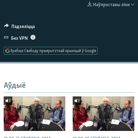
КУЛЬТУРА
МОВА
Наўпроставы лінк
КАЛЯНДАР
НА ХВАЛЯХ СВАБОДЫ
Падзяліцца
Без VPN
Зрабіце Свабоду прыярытэтнай крыніцай ў Google
Аўдыё