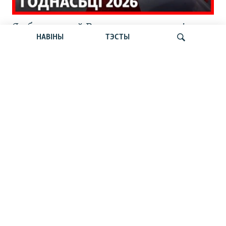
Як беларусы ў Варшаве адзначылі
НАВІНЫ
ТЭСТЫ
шостую гадавіну пратэстаў 2020-га.
Стрым Свабоды
Шукаць
Відэарэпартаж: Плян апазыцыі на
выпадак зьнікненьня рэжыму: што