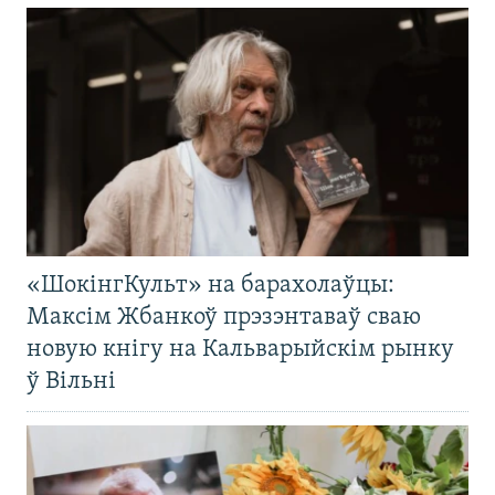
«ШокінгКульт» на барахолаўцы:
Максім Жбанкоў прэзэнтаваў сваю
новую кнігу на Кальварыйскім рынку
ў Вільні