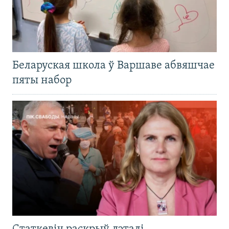
Беларуская школа ў Варшаве абвяшчае
пяты набор