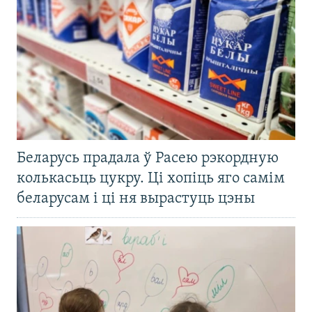
Беларусь прадала ў Расею рэкордную
колькасьць цукру. Ці хопіць яго самім
беларусам і ці ня вырастуць цэны