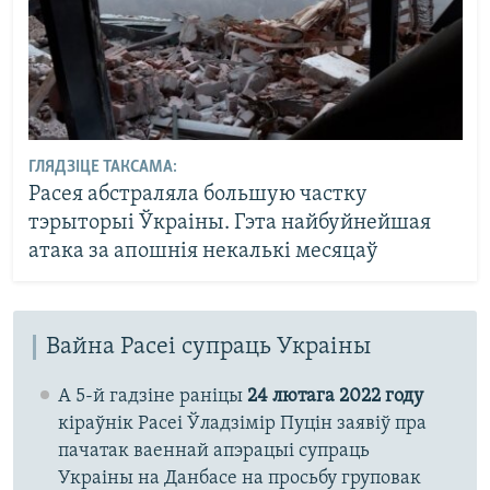
ГЛЯДЗІЦЕ ТАКСАМА:
Расея абстраляла большую частку
тэрыторыі Ўкраіны. Гэта найбуйнейшая
атака за апошнія некалькі месяцаў
Вайна Расеі супраць Украіны
А 5-й гадзіне раніцы
24 лютага 2022 году
кіраўнік Расеі Ўладзімір Пуцін заявіў пра
пачатак ваеннай апэрацыі супраць
Украіны на Данбасе на просьбу груповак