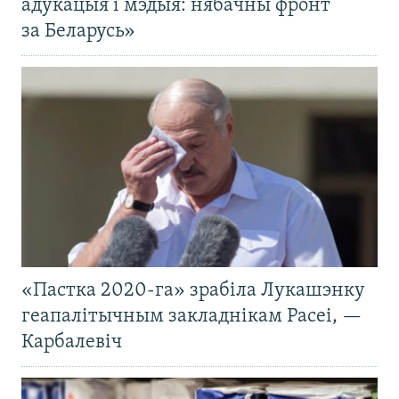
адукацыя і мэдыя: нябачны фронт
за Беларусь»
«Пастка 2020-га» зрабіла Лукашэнку
геапалітычным закладнікам Расеі, —
Карбалевіч