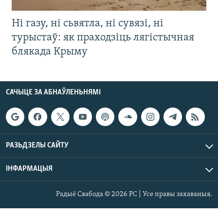
Ні газу, ні сьвятла, ні сувязі, ні
турыстаў: як праходзіць лягістычная
блякада Крыму
САЧЫЦЕ ЗА АБНАЎЛЕНЬНЯМІ
РАЗЬДЗЕЛЫ САЙТУ
ІНФАРМАЦЫЯ
Радыё Свабода © 2026 РС | Усе правы захаваныя.