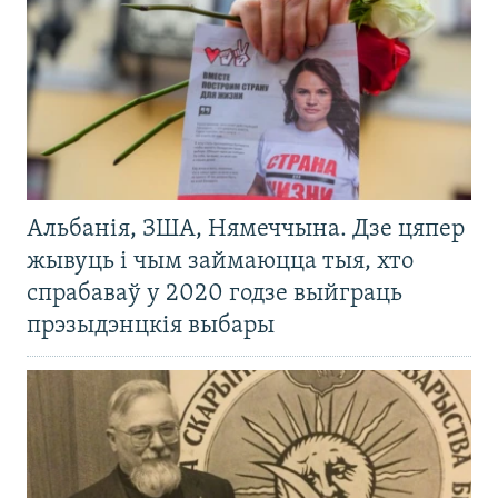
Альбанія, ЗША, Нямеччына. Дзе цяпер
жывуць і чым займаюцца тыя, хто
спрабаваў у 2020 годзе выйграць
прэзыдэнцкія выбары