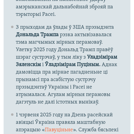
амэрыканскай дальнабойнай зброяй па
тэрыторыі Расеі.
З прыходам да ўлады ў ЗША прэзыдэнта
Дональда Трампа
рэзка актывізавалася
тэма магчымых мірных перамоваў.
Улетку 2025 году Дональд Трамп правёў
шэраг сустрэчаў, у тым ліку з
Уладзімірам
Зяленскім
і
Ўладзімірам Пуціным.
Аднак
дамовіцца пра мірнае пагадненьне ці
прынамсі пра асабістую сустрэчу
прэзыдэнтаў Украіны і Расеі не
атрымалася. Агулам мірныя перамовы
дагэтуль не далі істотных вынікаў.
1 чэрвеня 2025 году на Дзень расейскай
авіяцыі Ўкраіна правяла маштабную
апэрацыю «
Павуціньне
». Служба бясьпекі