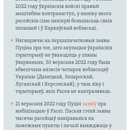
2022 году ўкраінскія войскі правялі
маштабны контранаступ, у выніку якога
расейскія сілы пакінулі большасьць сваіх
пазыцый і ў Харкаўскай вобласьці.
Нягледзячы на першапачатковыя заявы
Пуціна пра тое, што акупацыя ўкраінскіх
тэрыторыяў не ўваходзіць у пляны
ўварваньня, 30 верасьня 2022 году была
абвешчана анэксія чатырох вобласьцяў
Украіны (Данецкай, Запароскай,
Луганскай і Херсонскай), у тым ліку і
тэрыторыяў, якіх Расея не кантралявала.
21 верасьня 2022 году Пуцін
заявіў
пра
мабілізацыю ў Расеі. Пасьля гэтай заявы
тысячы расейцаў накіраваліся на
памежныя пункты і пачалі выяжджаць у