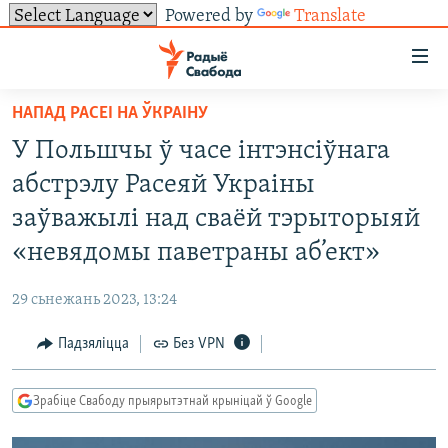
Powered by
Translate
Лінкі
ўнівэрсальнага
доступу
НАПАД РАСЕІ НА ЎКРАІНУ
НАВІНЫ
Перайсьці
У Польшчы ў часе інтэнсіўнага
да
ТОЛЬКІ НА СВАБОДЗЕ
УСЕ НАВІНЫ
абстрэлу Расеяй Украіны
галоўнага
СУВЯЗЬ
ВІДЭА І ФОТА
ТЭСТЫ
зьместу
заўважылі над сваёй тэрыторыяй
Перайсьці
ПАДПІСАЦЦА
ЛЮДЗІ
БЛОГІ
АБЫСЬЦІ БЛЯКАВАНЬНЕ
«невядомы паветраны аб’ект»
да
ПАЛІТЫКА
ГІСТОРЫЯ НА СВАБОДЗЕ
ПАДЗЯЛІЦЦА ІНФАРМАЦЫЯЙ
RSS
галоўнай
САЧЫЦЕ ЗА АБНАЎЛЕНЬНЯМІ
29 сьнежань 2023, 13:24
навігацыі
ЭКАНОМІКА
ПАДКАСТЫ
ПАДКАСТЫ
Перайсьці
Падзяліцца
Без VPN
ВАЙНА
КНІГІ
FACEBOOK
да
БЕЛАРУСЫ НА ВАЙНЕ
АЎДЫЁКНІГІ
TWITTER
пошуку
Зрабіце Свабоду прыярытэтнай крыніцай ў Google
ПАЛІТВЯЗЬНІ
PREMIUM
Усе сайты РС/РСЭ