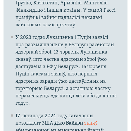
Грузію, Казахстан, Армэнію, Манголію,
Фінляндыю і іншыя краіны. У самой Расеі
праціўнікі вайны падпалілі некалькі
вайсковых камісарыятаў.
У 2023 годзе Лукашэнка і Пуцін заявілі
пра разьмяшчэньне ў Беларусі расейскай
ядзернай зброі. 13 чэрвеня Лукашэнка
сказаў, што частка ядзернай зброі ўжо
дастаўлена з РФ у Беларусь. 16 чэрвеня
Пуцін таксама заявіў, што першыя
ядзерныя зарады ўжо дастаўленыя на
тэрыторыю Беларусі, а астатнюю частку
перамесьцяць «да канца лета або да канца
году».
17 лістапада 2024 году тагачасны
прэзыдэнт ЗША
Джо Байдэн
зьняў
абмежаваньні на нанясеньне ўдараў