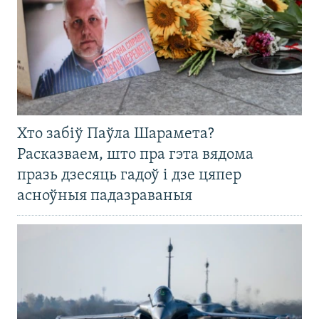
Хто забіў Паўла Шарамета?
Расказваем, што пра гэта вядома
празь дзесяць гадоў і дзе цяпер
асноўныя падазраваныя