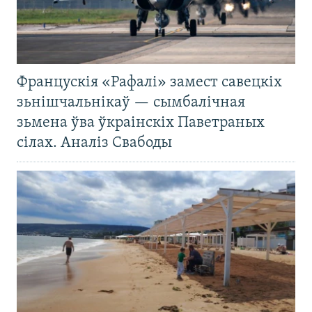
Францускія «Рафалі» замест савецкіх
зьнішчальнікаў — сымбалічная
зьмена ўва ўкраінскіх Паветраных
сілах. Аналіз Свабоды