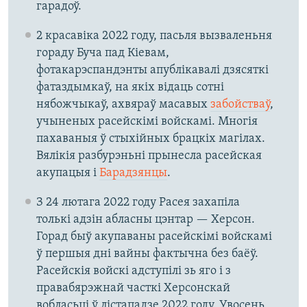
гарадоў.
2 красавіка 2022 году, пасьля вызваленьня
гораду Буча пад Кіевам,
фотакарэспандэнты апублікавалі дзясяткі
фатаздымкаў, на якіх відаць сотні
нябожчыкаў, ахвяраў масавых
забойстваў
,
учыненых расейскімі войскамі. Многія
пахаваныя ў стыхійных брацкіх магілах.
Вялікія разбурэньні прынесла расейская
акупацыя і
Барадзянцы
.
З 24 лютага 2022 году Расея захапіла
толькі адзін абласны цэнтар — Херсон.
Горад быў акупаваны расейскімі войскамі
ў першыя дні вайны фактычна без баёў.
Расейскія войскі адступілі зь яго і з
правабярэжнай часткі Херсонскай
вобласьці ў лістападзе 2022 году. Увосень