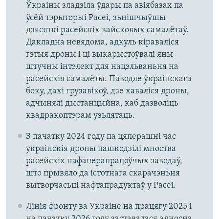
Ўкраіны зладзіла ўдары па авіябазах па
ўсёй тэрыторыі Расеі, зьнішчыўшы
дзясяткі расейскіх вайсковых самалётаў.
Дакладна невядома, адкуль кіраваліся
гэтыя дроны і ці выкарыстоўвалі яны
штучны інтэлект для нацэльваньня на
расейскія самалёты. Паводле ўкраінскага
боку, дахі грузавікоў, дзе хаваліся дроны,
адчынялі дыстанцыйна, каб дазволіць
квадракоптэрам узьлятаць.
З пачатку 2024 году па цяперашні час
украінскія дроны пашкодзілі мноства
расейскіх нафаперапрацоўчых заводаў,
што прывяло да істотнага скарачэньня
вытворчасьці нафтапрадуктаў у Расеі.
Лінія фронту ва Украіне на працягу 2025 і
на пачатку 2026 году заставалася адносна