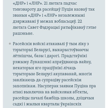
«ДНР» і «ЛНР». 21 лютага падчас
тэлезвароту да расейцаў Пуцін назваў так
званыя «ДНР» і «ЛНР» незалежнымі
дзяржавамі ў межах вобласьцяў. 22
лютага Савет Фэдэрацыі ратыфікаваў гэтае
рашэньне.
Расейскія войскі атакавалі ў тым ліку з
тэрыторыі Беларусі, выкарыстоўваючы
лётнішчы, базы і дарогі. Прадстаўнікі
рэжыму Лукашэнкі апраўдваюць вайну,
некаторыя яго праціўнікі лічаць
тэрыторыю Беларусі акупаванай, многія
заклікаюць да супраціву расейскім
захопнікам. Насуперак заявам Пуціна пра
атакі выключна на вайсковыя аб’екты,
расейцы пачалі бамбіць школы, дзіцячыя
садкі і жылыя кварталы ўкраінскіх