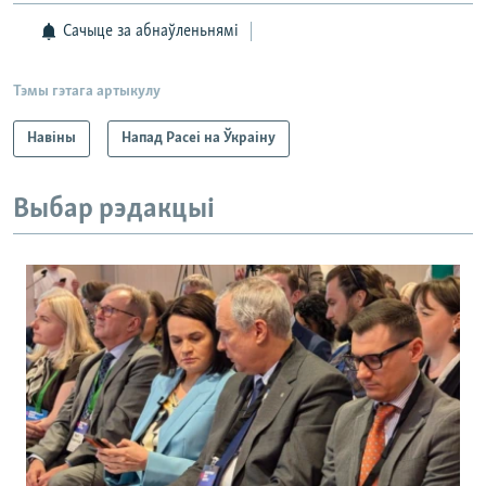
Сачыце за абнаўленьнямі
Тэмы гэтага артыкулу
Навіны
Напад Расеі на Ўкраіну
Выбар рэдакцыі