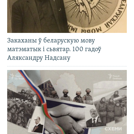
Закаханы ў беларускую мову
матэматык і сьвятар. 100 гадоў
Аляксандру Надсану