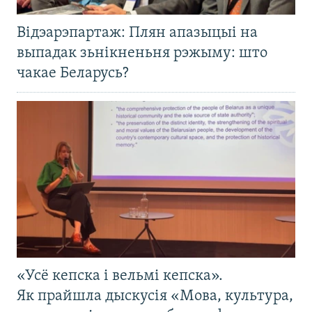
Відэарэпартаж: Плян апазыцыі на
выпадак зьнікненьня рэжыму: што
чакае Беларусь?
«Усё кепска і вельмі кепска».
Як прайшла дыскусія «Мова, культура,