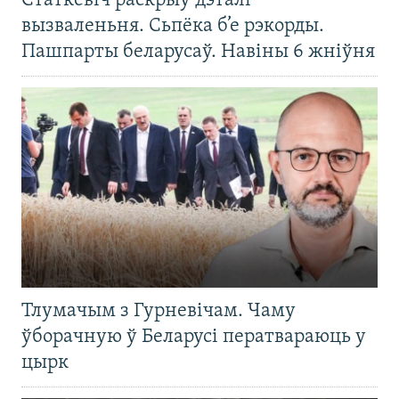
Статкевіч раскрыў дэталі
вызваленьня. Сьпёка б’е рэкорды.
Пашпарты беларусаў. Навіны 6 жніўня
Тлумачым з Гурневічам. Чаму
ўборачную ў Беларусі ператвараюць у
цырк