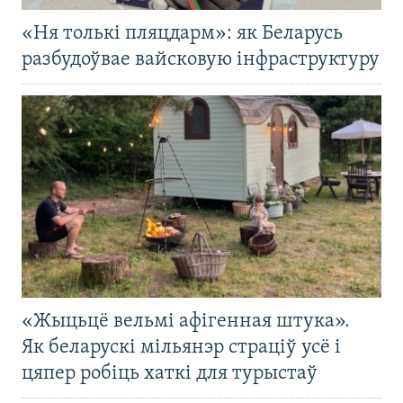
«Ня толькі пляцдарм»: як Беларусь
разбудоўвае вайсковую інфраструктуру
«Жыцьцё вельмі афігенная штука».
Як беларускі мільянэр страціў усё і
цяпер робіць хаткі для турыстаў