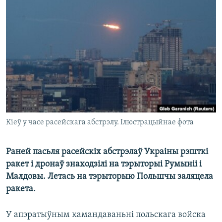
КУЛЬТУРА
МОВА
КАЛЯНДАР
НА ХВАЛЯХ СВАБОДЫ
Кіеў у часе расейскага абстрэлу. Ілюстрацыйнае фота
Раней пасьля расейскіх абстрэлаў Украіны рэшткі
ракет і дронаў знаходзілі на тэрыторыі Румыніі і
Малдовы. Летась на тэрыторыю Польшчы заляцела
ракета.
У апэратыўным камандаваньні польскага войска