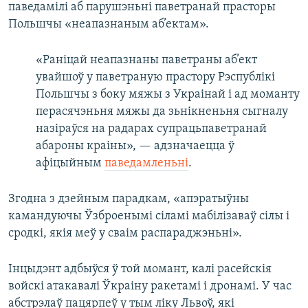
паведамілі аб парушэньні паветранай прасторы
Польшчы «неапазнаным аб’ектам».
«Раніцай неапазнаны паветраны аб’ект
увайшоў у паветраную прастору Рэспублікі
Польшчы з боку мяжы з Украінай і ад моманту
перасячэньня мяжы да зьнікненьня сыгналу
назіраўся на радарах супрацьпаветранай
абароны краіны», — адзначаецца ў
афіцыйным
паведамленьні
.
Згодна з дзейным парадкам, «апэратыўны
камандуючы Ўзброенымі сіламі мабілізаваў сілы і
сродкі, якія меў у сваім распараджэньні».
Інцыдэнт адбыўся ў той момант, калі расейскія
войскі атакавалі Ўкраіну ракетамі і дронамі. У час
абстрэлаў пацярпеў у тым ліку Львоў, які