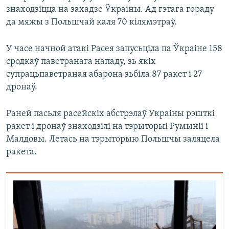
знаходзіцца на захадзе Ўкраіны. Ад гэтага гораду
да мяжы з Польшчай каля 70 кілямэтраў.
У часе начной атакі Расея запусьціла па Ўкраіне 158
сродкаў паветранага нападу, зь якіх
супрацьпаветраная абарона зьбіла 87 ракет і 27
дронаў.
Раней пасьля расейскіх абстрэлаў Украіны рэшткі
ракет і дронаў знаходзілі на тэрыторыі Румыніі і
Малдовы. Летась на тэрыторыю Польшчы заляцела
ракета.