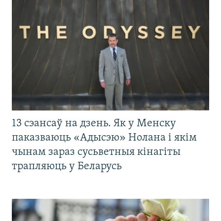
13 сэансаў на дзень. Як у Менску
паказваюць «Адысэю» Нолана і якім
чынам зараз сусьветныя кінагіты
трапляюць у Беларусь