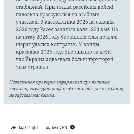
стабільнай. Пры гэтым расейскія войскі
павольна прасоўваліся на асобных
участках. З кастрычніка 2025 па сакавік
2026 году Расея захапіла каля 1833 км². На
пачатку 2026 году ўкраінскія сілы правялі
шэраг удалых контратак. У канцы
красавіка 2026 году ўпершыню за доўгі
час Ўкраіна адваявала больш тэрыторыі,
чым страціла.
Незалежная праверка інфармацыі пра ваенныя
дзеяньні, якую даюць афіцыйныя асобы розных бакоў,
не заўсёды магчымая.
Падзяліцца
Без VPN