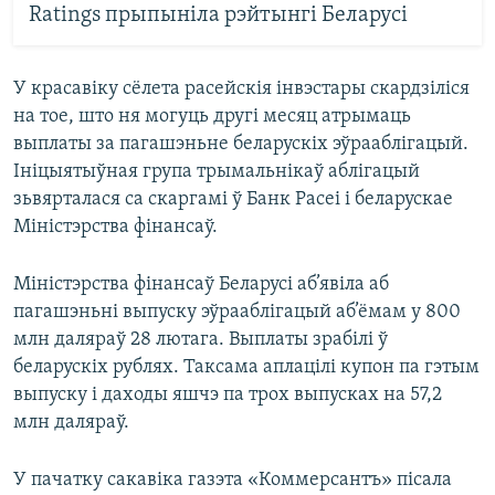
Ratings прыпыніла рэйтынгі Беларусі
У красавіку сёлета расейскія інвэстары скардзіліся
на тое, што ня могуць другі месяц атрымаць
выплаты за пагашэньне беларускіх эўрааблігацый.
Ініцыятыўная група трымальнікаў аблігацый
зьвярталася са скаргамі ў Банк Расеі і беларускае
Міністэрства фінансаў.
Міністэрства фінансаў Беларусі аб’явіла аб
пагашэньні выпуску эўрааблігацый аб’ёмам у 800
млн даляраў 28 лютага. Выплаты зрабілі ў
беларускіх рублях. Таксама аплацілі купон па гэтым
выпуску і даходы яшчэ па трох выпусках на 57,2
млн даляраў.
У пачатку сакавіка газэта «Коммерсантъ» пісала