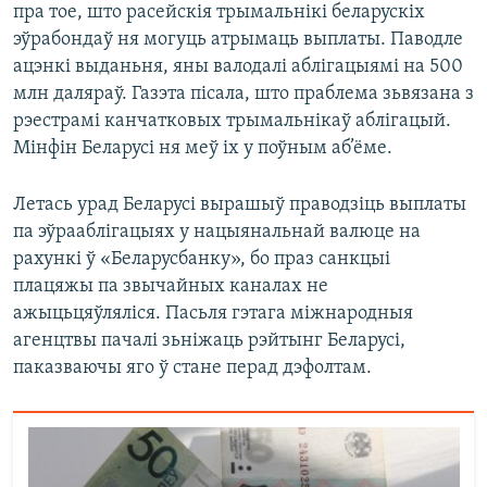
пра тое, што расейскія трымальнікі беларускіх
эўрабондаў ня могуць атрымаць выплаты. Паводле
ацэнкі выданьня, яны валодалі аблігацыямі на 500
млн даляраў. Газэта пісала, што праблема зьвязана з
рэестрамі канчатковых трымальнікаў аблігацый.
Мінфін Беларусі ня меў іх у поўным аб’ёме.
Летась урад Беларусі вырашыў праводзіць выплаты
па эўрааблігацыях у нацыянальнай валюце на
рахункі ў «Беларусбанку», бо праз санкцыі
плацяжы па звычайных каналах не
ажыцьцяўляліся. Пасьля гэтага міжнародныя
агенцтвы пачалі зьніжаць рэйтынг Беларусі,
паказваючы яго ў стане перад дэфолтам.