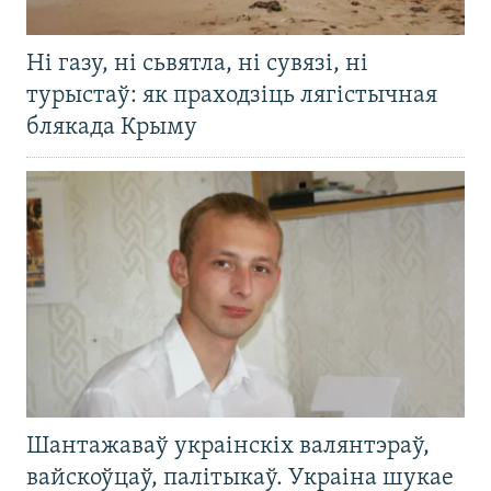
Ні газу, ні сьвятла, ні сувязі, ні
турыстаў: як праходзіць лягістычная
блякада Крыму
Шантажаваў украінскіх валянтэраў,
вайскоўцаў, палітыкаў. Украіна шукае