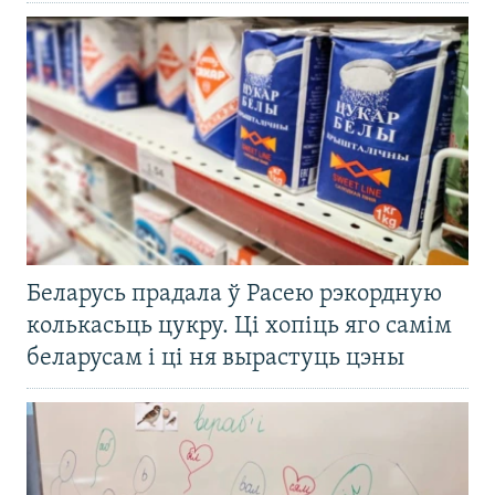
Беларусь прадала ў Расею рэкордную
колькасьць цукру. Ці хопіць яго самім
беларусам і ці ня вырастуць цэны