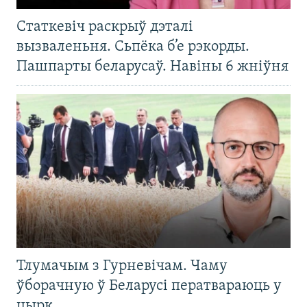
Статкевіч раскрыў дэталі
вызваленьня. Сьпёка б’е рэкорды.
Пашпарты беларусаў. Навіны 6 жніўня
Тлумачым з Гурневічам. Чаму
ўборачную ў Беларусі ператвараюць у
цырк