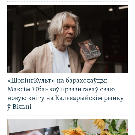
«ШокінгКульт» на барахолаўцы:
Максім Жбанкоў прэзэнтаваў сваю
новую кнігу на Кальварыйскім рынку
ў Вільні