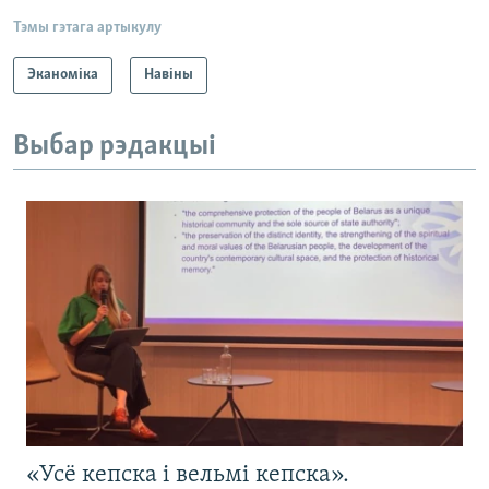
Тэмы гэтага артыкулу
Эканоміка
Навіны
Выбар рэдакцыі
«Усё кепска і вельмі кепска».