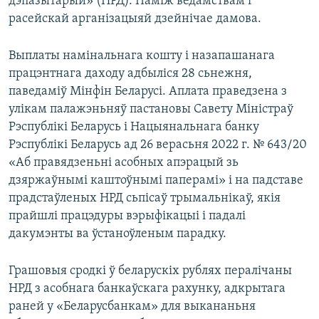
дэпазытарый» (НРД). Паміж ведамствам і
расейскай арганізацыяй дзейнічае дамова.
Выплаты намінальнага кошту і назапашанага
працэнтнага даходу адбыліся 28 сьнежня,
паведаміў Мінфін Беларусі. Аплата праведзена з
улікам палажэньняў пастановы Савету Міністраў
Рэспублікі Беларусь і Нацыянальнага банку
Рэспублікі Беларусь ад 26 верасьня 2022 г. № 643/20
«Аб правядзеньні асобных апэрацый зь
дзяржаўнымі каштоўнымі паперамі» і на падставе
прадстаўленых НРД сьпісаў трымальнікаў, якія
прайшлі працэдуры вэрыфікацыі і падалі
дакумэнты ва ўстаноўленым парадку.
Грашовыя сродкі ў беларускіх рублях пералічаны
НРД з асобнага банкаўскага рахунку, адкрытага
раней у «Беларусбанкам» для выкананьня