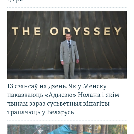
13 сэансаў на дзень. Як у Менску
паказваюць «Адысэю» Нолана і якім
чынам зараз сусьветныя кінагіты
трапляюць у Беларусь