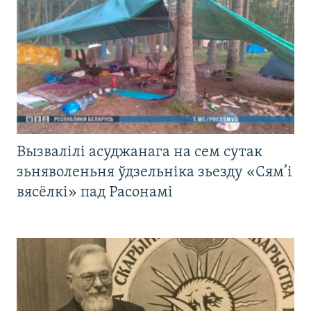
Вызвалілі асуджанага на сем сутак
зьняволеньня ўдзельніка зьезду «Сям’і
вясёлкі» пад Расонамі