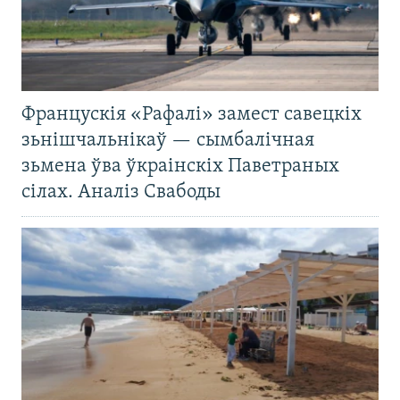
Францускія «Рафалі» замест савецкіх
зьнішчальнікаў — сымбалічная
зьмена ўва ўкраінскіх Паветраных
сілах. Аналіз Свабоды