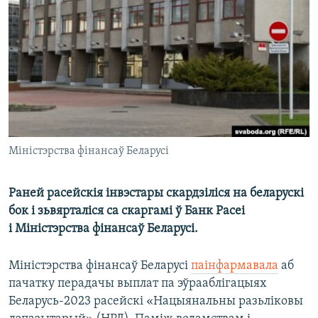
КУЛЬТУРА
МОВА
КАЛЯНДАР
НА ХВАЛЯХ СВАБОДЫ
Міністэрства фінансаў Беларусі
Раней расейскія інвэстары скардзіліся на беларускі
бок і зьвярталіся са скаргамі ў Банк Расеі
і Міністэрства фінансаў Беларусі.
Міністэрства фінансаў Беларусі
паінфармавала
аб
пачатку перадачы выплат па эўрааблігацыях
Беларусь-2023 расейскі «Нацыянальны разьліковы