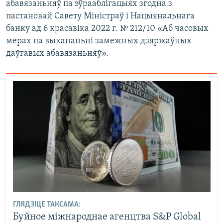
абавязаньняў па эўрааблігацыях згодна з
пастановай Савету Міністраў і Нацыянальнага
банку ад 6 красавіка 2022 г. № 212/10 «Аб часовых
мерах па выкананьні замежных дзяржаўных
даўгавых абавязаньняў».
ГЛЯДЗІЦЕ ТАКСАМА:
Буйное міжнароднае агенцтва S&P Global