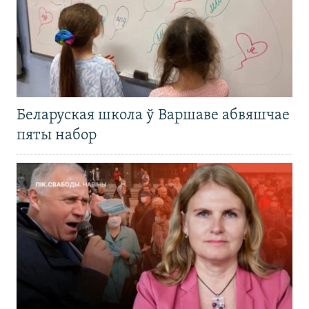
Беларуская школа ў Варшаве абвяшчае
пяты набор