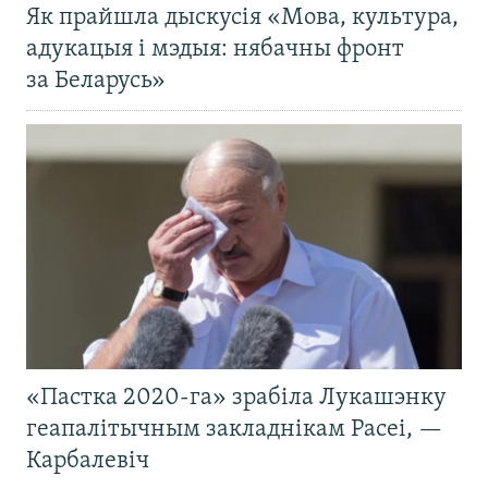
Як прайшла дыскусія «Мова, культура,
адукацыя і мэдыя: нябачны фронт
за Беларусь»
«Пастка 2020-га» зрабіла Лукашэнку
геапалітычным закладнікам Расеі, —
Карбалевіч