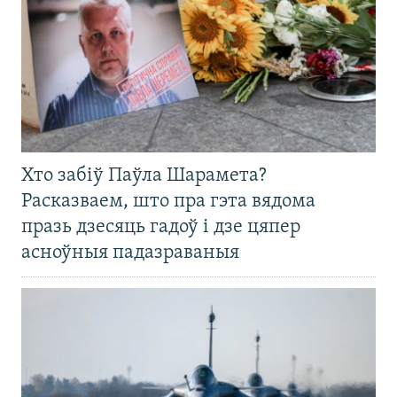
Хто забіў Паўла Шарамета?
Расказваем, што пра гэта вядома
празь дзесяць гадоў і дзе цяпер
асноўныя падазраваныя