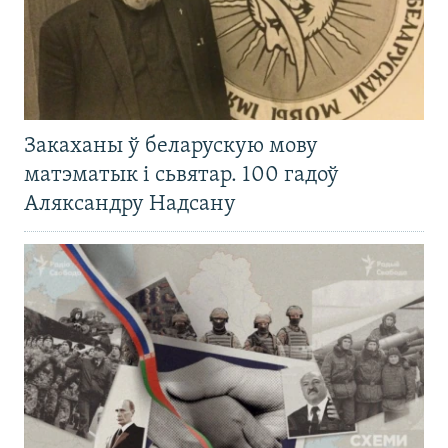
Закаханы ў беларускую мову
матэматык і сьвятар. 100 гадоў
Аляксандру Надсану