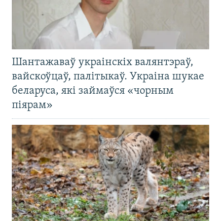
Шантажаваў украінскіх валянтэраў,
вайскоўцаў, палітыкаў. Украіна шукае
беларуса, які займаўся «чорным
піярам»