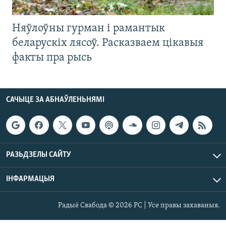
Няўлоўны гурман і рамантык
беларускіх лясоў. Расказваем цікавыя
факты пра рысь
САЧЫЦЕ ЗА АБНАЎЛЕНЬНЯМІ
РАЗЬДЗЕЛЫ САЙТУ
ІНФАРМАЦЫЯ
Радыё Свабода © 2026 РС | Усе правы захаваныя.