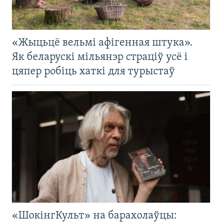
«Жыцьцё вельмі афігенная штука».
Як беларускі мільянэр страціў усё і
цяпер робіць хаткі для турыстаў
«ШокінгКульт» на барахолаўцы: