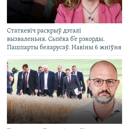
Статкевіч раскрыў дэталі
вызваленьня. Сьпёка б’е рэкорды.
Пашпарты беларусаў. Навіны 6 жніўня