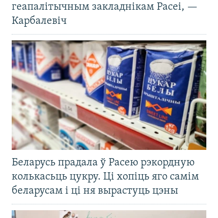
геапалітычным закладнікам Расеі, —
Карбалевіч
Беларусь прадала ў Расею рэкордную
колькасьць цукру. Ці хопіць яго самім
беларусам і ці ня вырастуць цэны