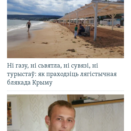
Ні газу, ні сьвятла, ні сувязі, ні
турыстаў: як праходзіць лягістычная
блякада Крыму