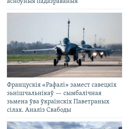
асноўныя падазраваныя
Францускія «Рафалі» замест савецкіх
зьнішчальнікаў — сымбалічная
зьмена ўва ўкраінскіх Паветраных
сілах. Аналіз Свабоды