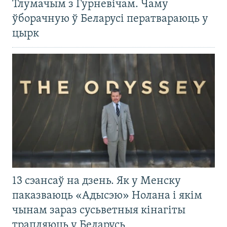
Тлумачым з Гурневічам. Чаму
ўборачную ў Беларусі ператвараюць у
цырк
13 сэансаў на дзень. Як у Менску
паказваюць «Адысэю» Нолана і якім
чынам зараз сусьветныя кінагіты
трапляюць у Беларусь