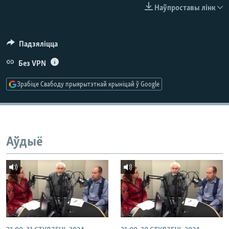
КУЛЬТУРА
МОВА
Наўпроставы лінк
КАЛЯНДАР
НА ХВАЛЯХ СВАБОДЫ
Падзяліцца
Без VPN
Зрабіце Свабоду прыярытэтнай крыніцай ў Google
Аўдыё