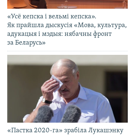
«Усё кепска і вельмі кепска».
Як прайшла дыскусія «Мова, культура,
адукацыя і мэдыя: нябачны фронт
за Беларусь»
«Пастка 2020-га» зрабіла Лукашэнку