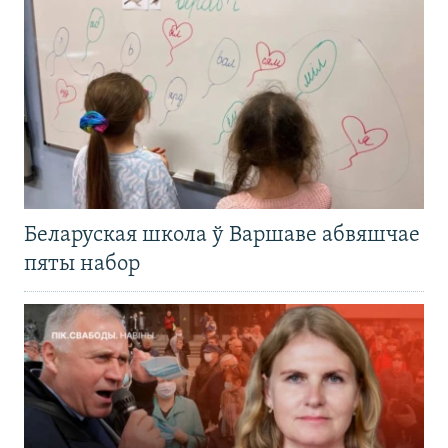
Беларуская школа ў Варшаве абвяшчае
пяты набор