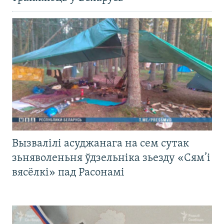
Вызвалілі асуджанага на сем сутак
зьняволеньня ўдзельніка зьезду «Сям’і
вясёлкі» пад Расонамі