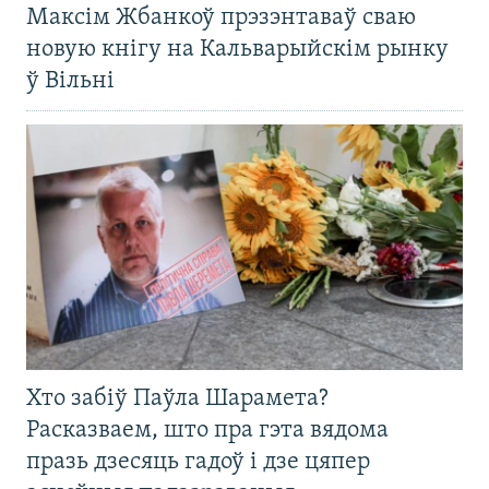
Максім Жбанкоў прэзэнтаваў сваю
новую кнігу на Кальварыйскім рынку
ў Вільні
Хто забіў Паўла Шарамета?
Расказваем, што пра гэта вядома
празь дзесяць гадоў і дзе цяпер