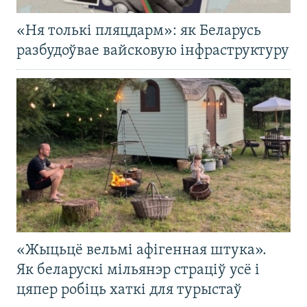
«Ня толькі пляцдарм»: як Беларусь
разбудоўвае вайсковую інфраструктуру
«Жыцьцё вельмі афігенная штука».
Як беларускі мільянэр страціў усё і
цяпер робіць хаткі для турыстаў