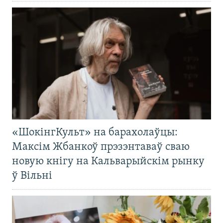
«ШокінгКульт» на барахолаўцы:
Максім Жбанкоў прэзэнтаваў сваю
новую кнігу на Кальварыйскім рынку
ў Вільні