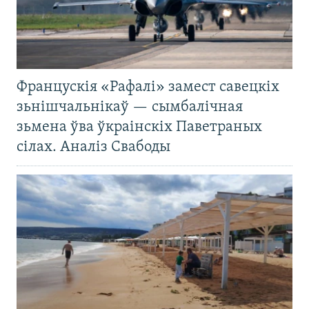
Францускія «Рафалі» замест савецкіх
зьнішчальнікаў — сымбалічная
зьмена ўва ўкраінскіх Паветраных
сілах. Аналіз Свабоды