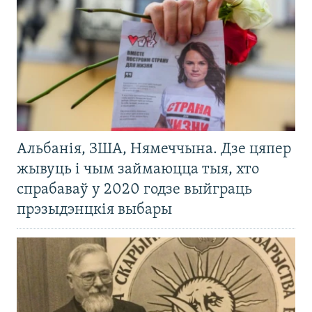
Альбанія, ЗША, Нямеччына. Дзе цяпер
жывуць і чым займаюцца тыя, хто
спрабаваў у 2020 годзе выйграць
прэзыдэнцкія выбары