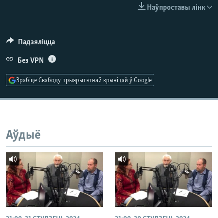
КУЛЬТУРА
МОВА
Наўпроставы лінк
КАЛЯНДАР
НА ХВАЛЯХ СВАБОДЫ
Падзяліцца
Без VPN
Зрабіце Свабоду прыярытэтнай крыніцай ў Google
Аўдыё