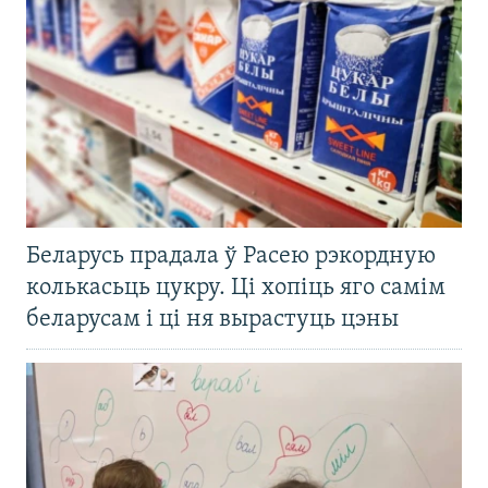
Беларусь прадала ў Расею рэкордную
колькасьць цукру. Ці хопіць яго самім
беларусам і ці ня вырастуць цэны