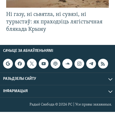
Ні газу, ні сьвятла, ні сувязі, ні
турыстаў: як праходзіць лягістычная
блякада Крыму
САЧЫЦЕ ЗА АБНАЎЛЕНЬНЯМІ
РАЗЬДЗЕЛЫ САЙТУ
ІНФАРМАЦЫЯ
Радыё Свабода © 2026 РС | Усе правы захаваныя.