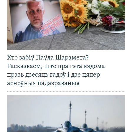
Хто забіў Паўла Шарамета?
Расказваем, што пра гэта вядома
празь дзесяць гадоў і дзе цяпер
асноўныя падазраваныя