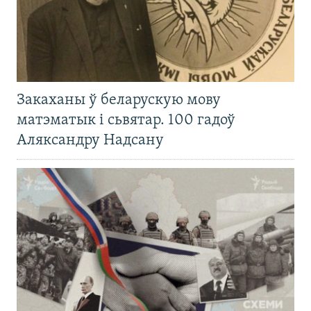
Закаханы ў беларускую мову
матэматык і сьвятар. 100 гадоў
Аляксандру Надсану