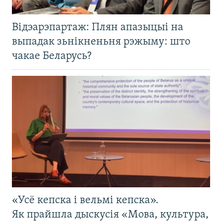
Відэарэпартаж: Плян апазыцыі на
выпадак зьнікненьня рэжыму: што
чакае Беларусь?
«Усё кепска і вельмі кепска».
Як прайшла дыскусія «Мова, культура,