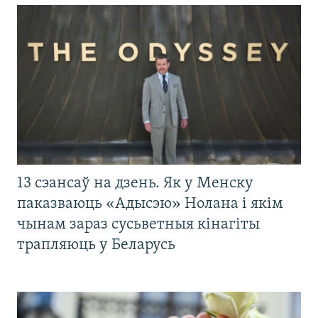
13 сэансаў на дзень. Як у Менску
паказваюць «Адысэю» Нолана і якім
чынам зараз сусьветныя кінагіты
трапляюць у Беларусь