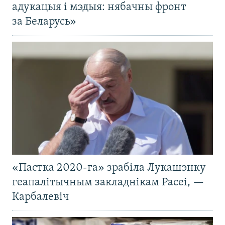
адукацыя і мэдыя: нябачны фронт
за Беларусь»
«Пастка 2020-га» зрабіла Лукашэнку
геапалітычным закладнікам Расеі, —
Карбалевіч