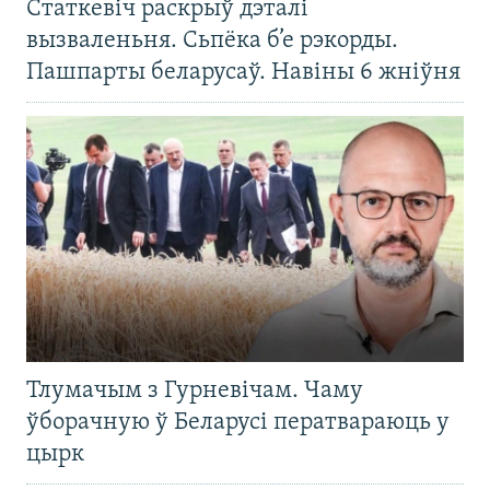
Статкевіч раскрыў дэталі
вызваленьня. Сьпёка б’е рэкорды.
Пашпарты беларусаў. Навіны 6 жніўня
Тлумачым з Гурневічам. Чаму
ўборачную ў Беларусі ператвараюць у
цырк