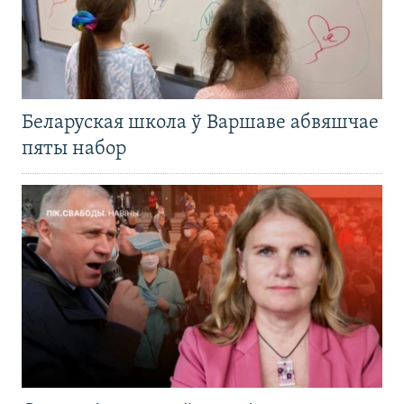
Беларуская школа ў Варшаве абвяшчае
пяты набор