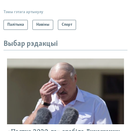
Тэмы гэтага артыкулу
Палітыка
Навіны
Спорт
Выбар рэдакцыі