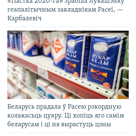
«Пастка 2020-га» зрабіла Лукашэнку
геапалітычным закладнікам Расеі, —
Карбалевіч
Беларусь прадала ў Расею рэкордную
колькасьць цукру. Ці хопіць яго самім
беларусам і ці ня вырастуць цэны