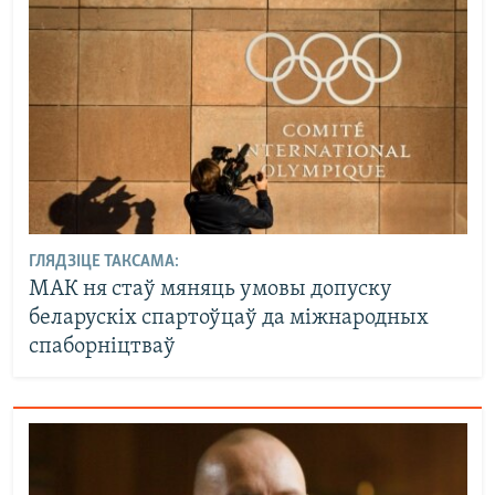
ГЛЯДЗІЦЕ ТАКСАМА:
МАК ня стаў мяняць умовы допуску
беларускіх спартоўцаў да міжнародных
спаборніцтваў