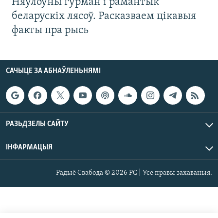
Няўлоўны гурман і рамантык
беларускіх лясоў. Расказваем цікавыя
факты пра рысь
САЧЫЦЕ ЗА АБНАЎЛЕНЬНЯМІ
РАЗЬДЗЕЛЫ САЙТУ
ІНФАРМАЦЫЯ
Радыё Свабода © 2026 РС | Усе правы захаваныя.