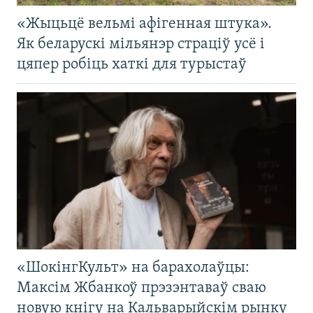
«Жыцьцё вельмі афігенная штука».
Як беларускі мільянэр страціў усё і
цяпер робіць хаткі для турыстаў
«ШокінгКульт» на барахолаўцы:
Максім Жбанкоў прэзэнтаваў сваю
новую кнігу на Кальварыйскім рынку