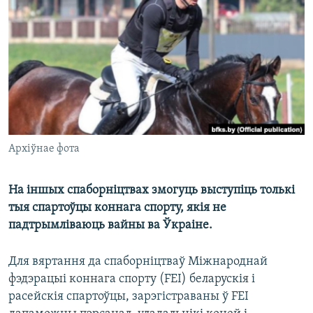
КУЛЬТУРА
МОВА
КАЛЯНДАР
НА ХВАЛЯХ СВАБОДЫ
Архіўнае фота
На іншых спаборніцтвах змогуць выступіць толькі
тыя спартоўцы коннага спорту, якія не
падтрымліваюць вайны ва Ўкраіне.
Для вяртання да спаборніцтваў Міжнароднай
фэдэрацыі коннага спорту (FEI) беларускія і
расейскія спартоўцы, зарэгістраваны ў FEI