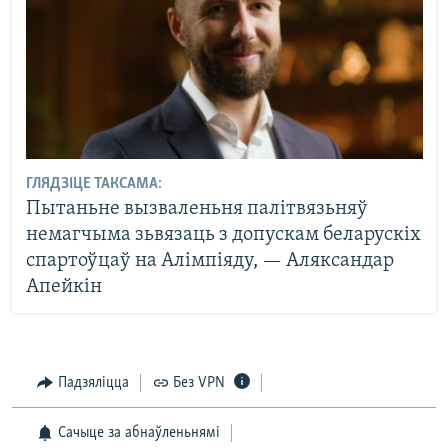
ГЛЯДЗІЦЕ ТАКСАМА:
Пытаньне вызваленьня палітвязьняў
немагчыма зьвязаць з допускам беларускіх
спартоўцаў на Алімпіяду, — Аляксандар
Апейкін
Падзяліцца
Без VPN
Сачыце за абнаўленьнямі