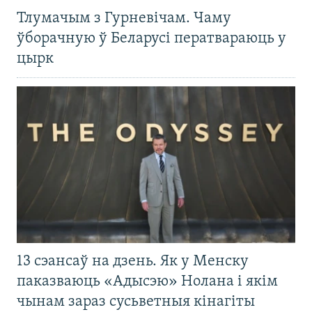
Тлумачым з Гурневічам. Чаму
ўборачную ў Беларусі ператвараюць у
цырк
13 сэансаў на дзень. Як у Менску
паказваюць «Адысэю» Нолана і якім
чынам зараз сусьветныя кінагіты