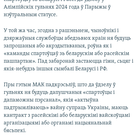
Алімпійскіх гульнях 2024 года ў Парыжы ў
нэўтральным статусе.
У той жа час, згодна з рашэньнем, чыноўнікі і
дзяржаўныя службоўцы абедзьвюх краін ня будуць
запрошаныя або акрэдытаваныя, роўна як і
«каманды спартоўцаў зь беларускім або расейскім
пашпартам». Пад забаронай застаюцца гімн, сьцяг і
якія-небудзь іншыя сымбалі Беларусі і РФ.
Пры гэтым МАК падкрэсьліў, што да ўдзелу ў
гульнях ня будуць дапушчаныя «спартоўцы і
дапаможны пэрсанал», якія «актыўна
падтрымліваюць» вайну супраць Украіны, маюць
кантракт з расейскімі або беларускімі вайскоўцамі
арганізацыямі або органамі нацыянальнай
бясьпекі.