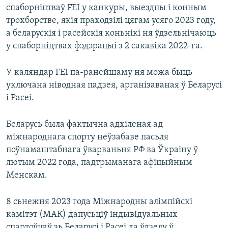
спаборніцтваў FEI у канкуры, выездцы і конным
трохборстве, якія праходзілі цягам усяго 2023 году,
а беларускія і расейскія коньнікі ня ўдзельнічаюць
у спаборніцтвах фэдэрацыі з 2 сакавіка 2022-га.
У каляндар FEI па-ранейшаму ня можа быць
уключана ніводная падзея, арганізаваная ў Беларусі
і Расеі.
Беларусь была фактычна адхіленая ад
міжнароднага спорту неўзабаве пасьля
поўнамаштабнага ўварваньня РФ ва Ўкраіну ў
лютым 2022 года, падтрыманага афіцыйным
Менскам.
8 сьнежня 2023 года Міжнародны алімпійскі
камітэт (МАК) дапусьціў індывідуальных
спартоўцаў зь Беларусі і Расеі да ўдзелу ў