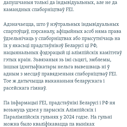
дапушчаныя толькі да індывідуальных, але не да
камандных спаборніцтваў FEI.
Адзначаецца, што ў нэўтральных індывідуальных
спартоўцаў, пэрсаналу, афіцыйных асоб няма права
ўдзельнічаць у спаборніцтвах або прысутнічаць на
іх у якасьці прадстаўнікоў Беларусі ці РФ,
нацыянальных фэдэрацый ці алімпійскіх камітэтаў
гэтых краін. Зьвязаныя зь імі сьцягі, эмблемы,
іншыя ідэнтыфікатары нельга вывешваць ні ў
адным з месцаў правядзеньня спаборніцтваў FEI.
Тое ж датычыцца выкананьня беларускага і
расейскага гімнаў.
Па інфармацыі FEI, прадстаўнікі Беларусі і РФ ня
возьмуць удзел у парыскіх Алімпійскіх і
Паралімпійскіх гульнях у 2024 годзе. На гульні
можна было кваліфікавацца па выніках