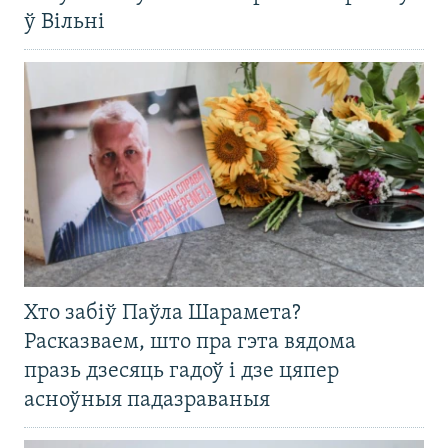
ў Вільні
Хто забіў Паўла Шарамета?
Расказваем, што пра гэта вядома
празь дзесяць гадоў і дзе цяпер
асноўныя падазраваныя