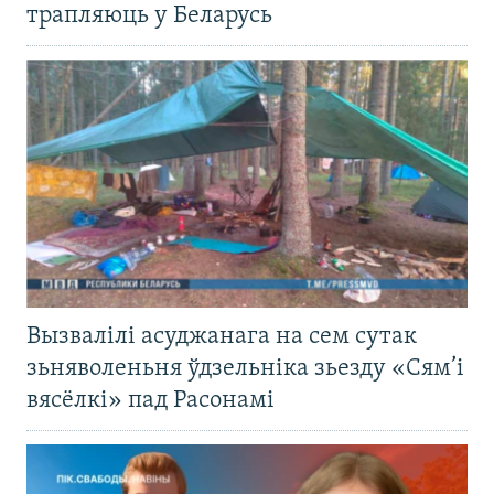
трапляюць у Беларусь
Вызвалілі асуджанага на сем сутак
зьняволеньня ўдзельніка зьезду «Сям’і
вясёлкі» пад Расонамі