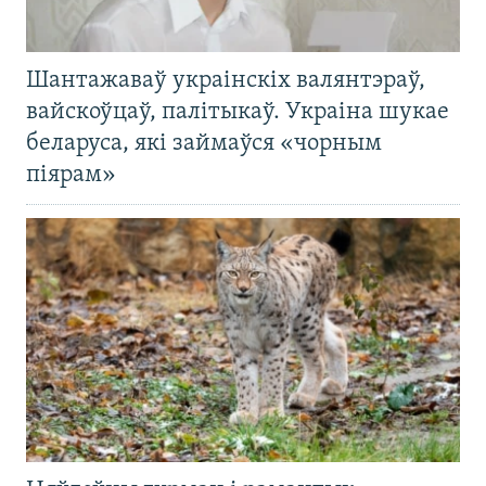
Шантажаваў украінскіх валянтэраў,
вайскоўцаў, палітыкаў. Украіна шукае
беларуса, які займаўся «чорным
піярам»