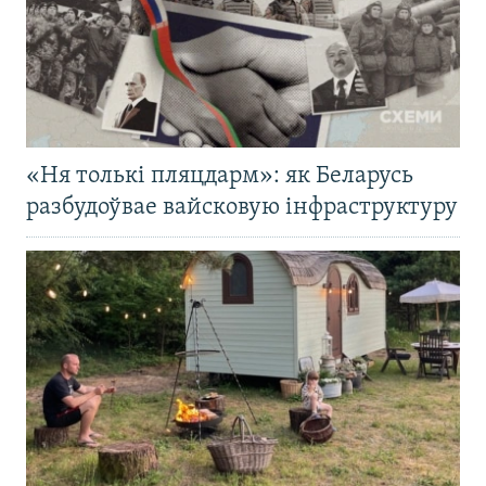
«Ня толькі пляцдарм»: як Беларусь
разбудоўвае вайсковую інфраструктуру