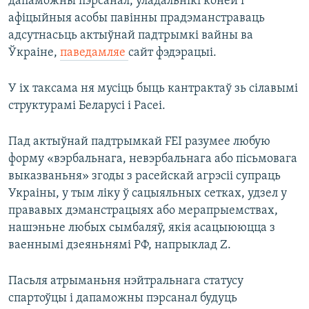
дапаможны пэрсанал, уладальнікі коней і
афіцыйныя асобы павінны прадэманстраваць
адсутнасьць актыўнай падтрымкі вайны ва
Ўкраіне,
паведамляе
сайт фэдэрацыі.
У іх таксама ня мусіць быць кантрактаў зь сілавымі
структурамі Беларусі і Расеі.
Пад актыўнай падтрымкай FEI разумее любую
форму «вэрбальнага, невэрбальнага або пісьмовага
выказваньня» згоды з расейскай агрэсіі супраць
Украіны, у тым ліку ў сацыяльных сетках, удзел у
прававых дэманстрацыях або мерапрыемствах,
нашэньне любых сымбаляў, якія асацыююцца з
ваеннымі дзеяньнямі РФ, напрыклад Z.
Пасьля атрыманьня нэйтральнага статусу
спартоўцы і дапаможны пэрсанал будуць