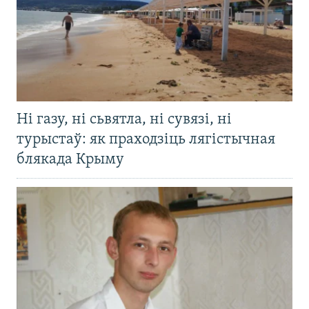
Ні газу, ні сьвятла, ні сувязі, ні
турыстаў: як праходзіць лягістычная
блякада Крыму