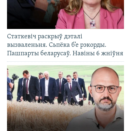
Статкевіч раскрыў дэталі
вызваленьня. Сьпёка б’е рэкорды.
Пашпарты беларусаў. Навіны 6 жніўня