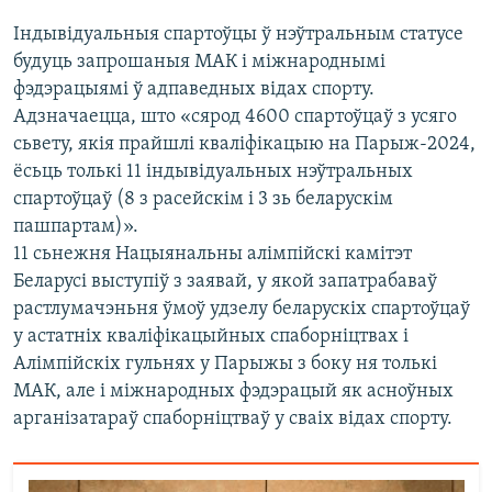
Індывідуальныя спартоўцы ў нэўтральным статусе
будуць запрошаныя МАК і міжнароднымі
фэдэрацыямі ў адпаведных відах спорту.
Адзначаецца, што «сярод 4600 спартоўцаў з усяго
сьвету, якія прайшлі кваліфікацыю на Парыж-2024,
ёсьць толькі 11 індывідуальных нэўтральных
спартоўцаў (8 з расейскім і 3 зь беларускім
пашпартам)».
11 сьнежня Нацыянальны алімпійскі камітэт
Беларусі выступіў з заявай, у якой запатрабаваў
растлумачэньня ўмоў удзелу беларускіх спартоўцаў
у астатніх кваліфікацыйных спаборніцтвах і
Алімпійскіх гульнях у Парыжы з боку ня толькі
МАК, але і міжнародных фэдэрацый як асноўных
арганізатараў спаборніцтваў у сваіх відах спорту.