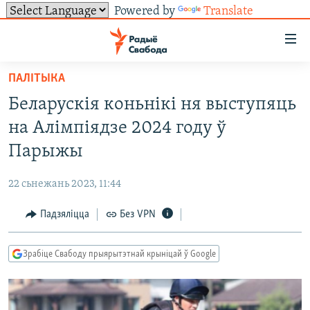
Powered by
Translate
Лінкі
ўнівэрсальнага
доступу
ПАЛІТЫКА
НАВІНЫ
Перайсьці
Беларускія коньнікі ня выступяць
да
ТОЛЬКІ НА СВАБОДЗЕ
УСЕ НАВІНЫ
на Алімпіядзе 2024 году ў
галоўнага
СУВЯЗЬ
ВІДЭА І ФОТА
ТЭСТЫ
зьместу
Парыжы
Перайсьці
ПАДПІСАЦЦА
ЛЮДЗІ
БЛОГІ
АБЫСЬЦІ БЛЯКАВАНЬНЕ
да
22 сьнежань 2023, 11:44
ПАЛІТЫКА
ГІСТОРЫЯ НА СВАБОДЗЕ
ПАДЗЯЛІЦЦА ІНФАРМАЦЫЯЙ
RSS
галоўнай
САЧЫЦЕ ЗА АБНАЎЛЕНЬНЯМІ
Падзяліцца
Без VPN
навігацыі
ЭКАНОМІКА
ПАДКАСТЫ
ПАДКАСТЫ
Перайсьці
ВАЙНА
КНІГІ
FACEBOOK
да
Зрабіце Свабоду прыярытэтнай крыніцай ў Google
БЕЛАРУСЫ НА ВАЙНЕ
АЎДЫЁКНІГІ
TWITTER
пошуку
ПАЛІТВЯЗЬНІ
PREMIUM
Усе сайты РС/РСЭ