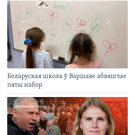
Беларуская школа ў Варшаве абвяшчае
пяты набор