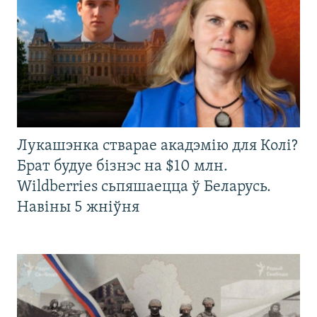
Лукашэнка стварае акадэмію для Колі?
Брат будуе бізнэс на $10 млн.
Wildberries сьпяшаецца ў Беларусь.
Навіны 5 жніўня