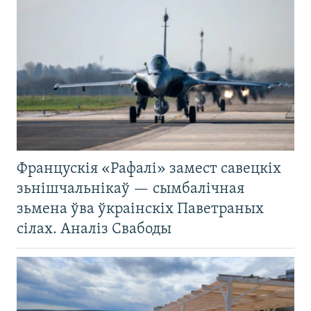
Францускія «Рафалі» замест савецкіх
зьнішчальнікаў — сымбалічная
зьмена ўва ўкраінскіх Паветраных
сілах. Аналіз Свабоды