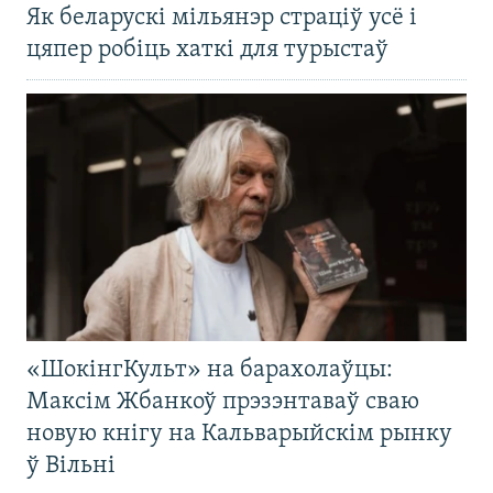
Як беларускі мільянэр страціў усё і
цяпер робіць хаткі для турыстаў
«ШокінгКульт» на барахолаўцы:
Максім Жбанкоў прэзэнтаваў сваю
новую кнігу на Кальварыйскім рынку
ў Вільні