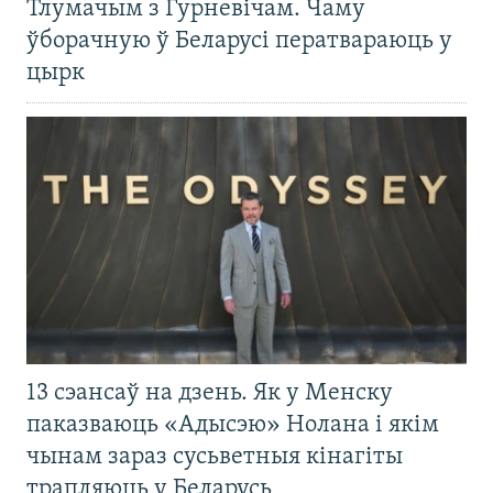
Тлумачым з Гурневічам. Чаму
ўборачную ў Беларусі ператвараюць у
цырк
13 сэансаў на дзень. Як у Менску
паказваюць «Адысэю» Нолана і якім
чынам зараз сусьветныя кінагіты
трапляюць у Беларусь