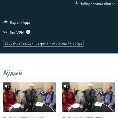
КУЛЬТУРА
МОВА
Наўпроставы лінк
КАЛЯНДАР
НА ХВАЛЯХ СВАБОДЫ
Падзяліцца
Без VPN
Зрабіце Свабоду прыярытэтнай крыніцай ў Google
Аўдыё