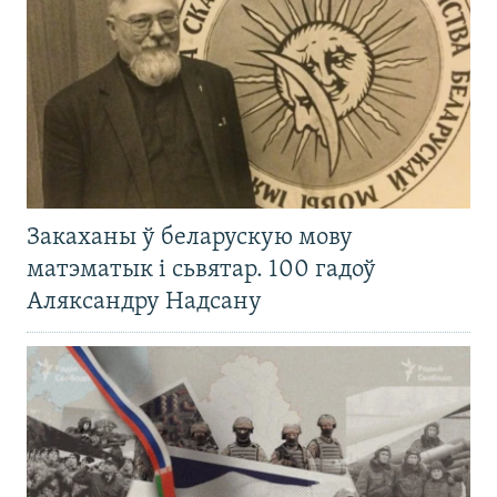
Закаханы ў беларускую мову
матэматык і сьвятар. 100 гадоў
Аляксандру Надсану