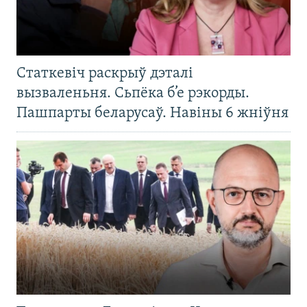
Статкевіч раскрыў дэталі
вызваленьня. Сьпёка б’е рэкорды.
Пашпарты беларусаў. Навіны 6 жніўня