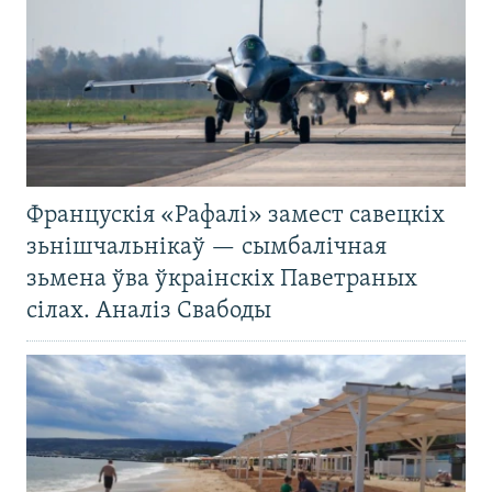
Францускія «Рафалі» замест савецкіх
зьнішчальнікаў — сымбалічная
зьмена ўва ўкраінскіх Паветраных
сілах. Аналіз Свабоды