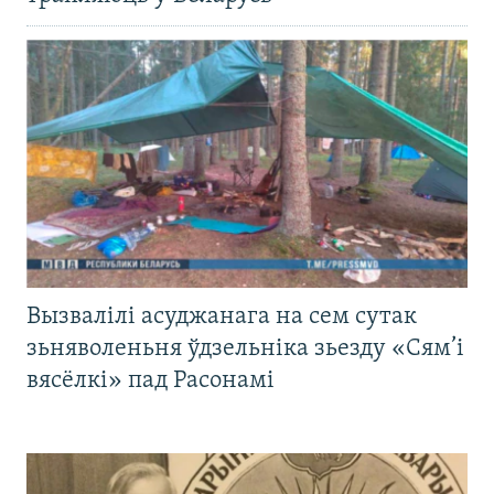
Вызвалілі асуджанага на сем сутак
зьняволеньня ўдзельніка зьезду «Сям’і
вясёлкі» пад Расонамі