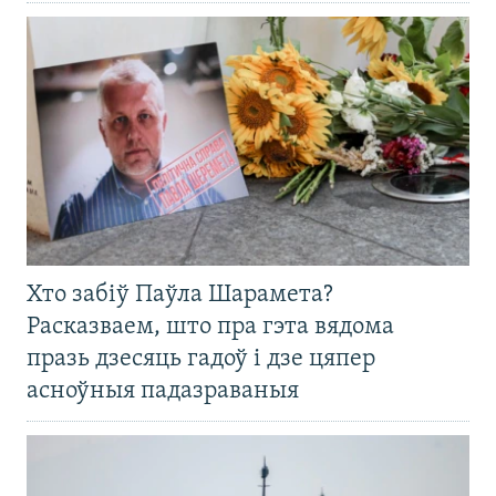
Хто забіў Паўла Шарамета?
Расказваем, што пра гэта вядома
празь дзесяць гадоў і дзе цяпер
асноўныя падазраваныя