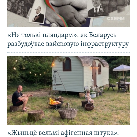
«Ня толькі пляцдарм»: як Беларусь
разбудоўвае вайсковую інфраструктуру
«Жыцьцё вельмі афігенная штука».