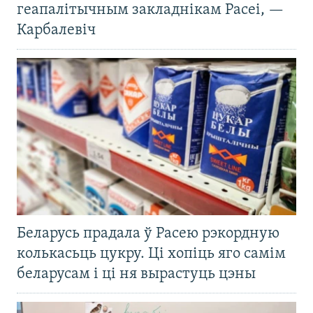
геапалітычным закладнікам Расеі, —
Карбалевіч
Беларусь прадала ў Расею рэкордную
колькасьць цукру. Ці хопіць яго самім
беларусам і ці ня вырастуць цэны