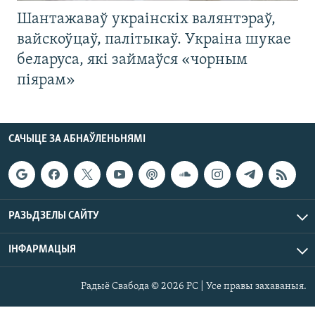
Шантажаваў украінскіх валянтэраў,
вайскоўцаў, палітыкаў. Украіна шукае
беларуса, які займаўся «чорным
піярам»
САЧЫЦЕ ЗА АБНАЎЛЕНЬНЯМІ
РАЗЬДЗЕЛЫ САЙТУ
ІНФАРМАЦЫЯ
Радыё Свабода © 2026 РС | Усе правы захаваныя.