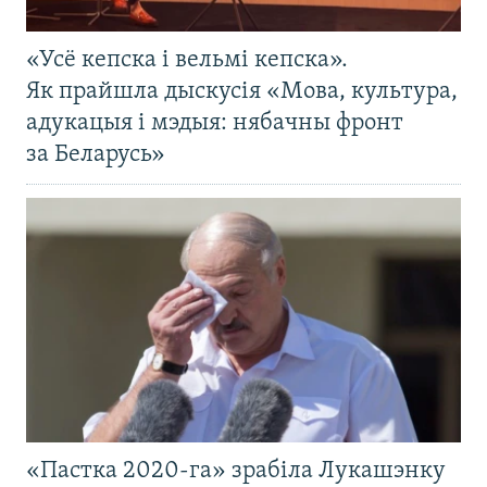
«Усё кепска і вельмі кепска».
Як прайшла дыскусія «Мова, культура,
адукацыя і мэдыя: нябачны фронт
за Беларусь»
«Пастка 2020-га» зрабіла Лукашэнку