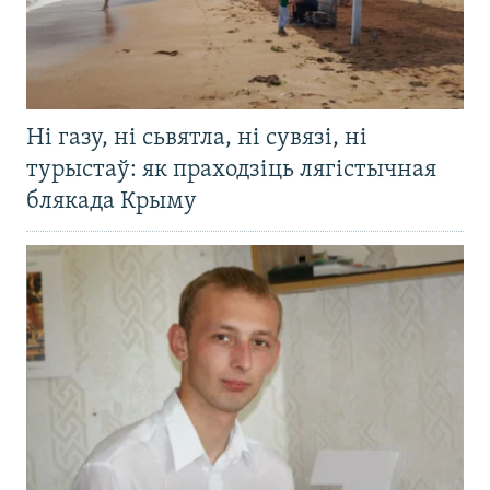
Ні газу, ні сьвятла, ні сувязі, ні
турыстаў: як праходзіць лягістычная
блякада Крыму