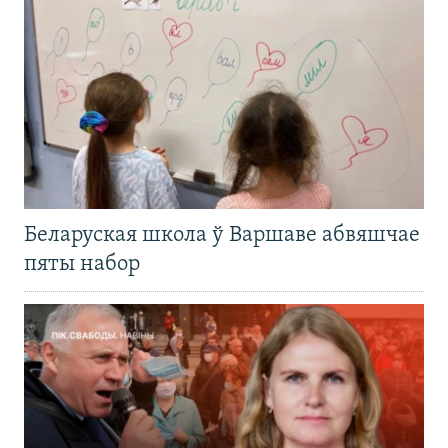
Беларуская школа ў Варшаве абвяшчае
пяты набор