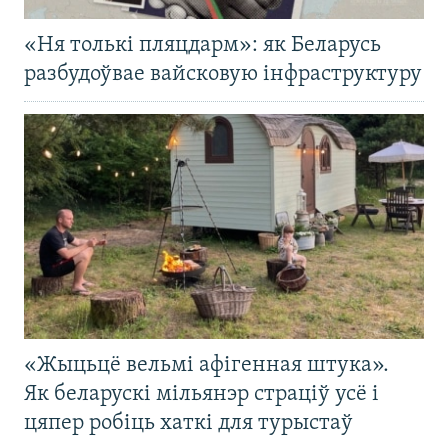
«Ня толькі пляцдарм»: як Беларусь
разбудоўвае вайсковую інфраструктуру
«Жыцьцё вельмі афігенная штука».
Як беларускі мільянэр страціў усё і
цяпер робіць хаткі для турыстаў