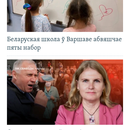
Беларуская школа ў Варшаве абвяшчае
пяты набор