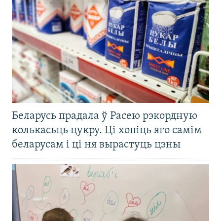
Беларусь прадала ў Расею рэкордную
колькасьць цукру. Ці хопіць яго самім
беларусам і ці ня вырастуць цэны