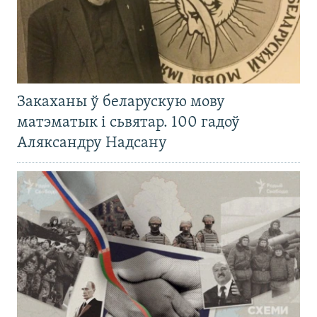
Закаханы ў беларускую мову
матэматык і сьвятар. 100 гадоў
Аляксандру Надсану