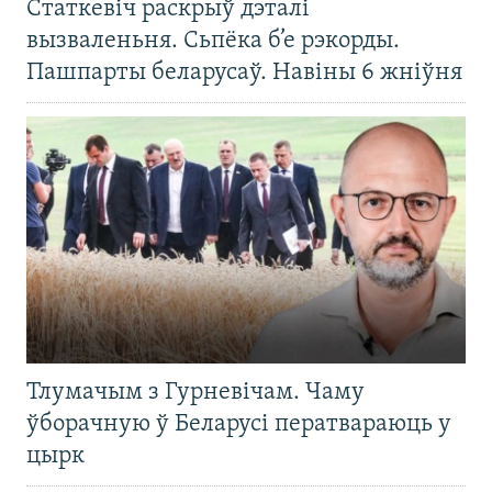
Статкевіч раскрыў дэталі
вызваленьня. Сьпёка б’е рэкорды.
Пашпарты беларусаў. Навіны 6 жніўня
Тлумачым з Гурневічам. Чаму
ўборачную ў Беларусі ператвараюць у
цырк