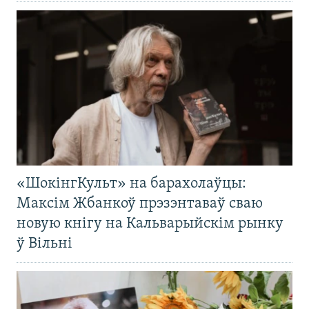
«ШокінгКульт» на барахолаўцы:
Максім Жбанкоў прэзэнтаваў сваю
новую кнігу на Кальварыйскім рынку
ў Вільні