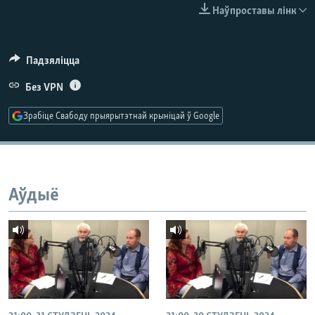
КУЛЬТУРА
МОВА
Наўпроставы лінк
КАЛЯНДАР
НА ХВАЛЯХ СВАБОДЫ
Падзяліцца
Без VPN
Зрабіце Свабоду прыярытэтнай крыніцай ў Google
Аўдыё