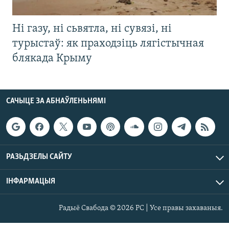
Ні газу, ні сьвятла, ні сувязі, ні
турыстаў: як праходзіць лягістычная
блякада Крыму
САЧЫЦЕ ЗА АБНАЎЛЕНЬНЯМІ
РАЗЬДЗЕЛЫ САЙТУ
ІНФАРМАЦЫЯ
Радыё Свабода © 2026 РС | Усе правы захаваныя.