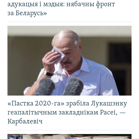
адукацыя і мэдыя: нябачны фронт
за Беларусь»
«Пастка 2020-га» зрабіла Лукашэнку
геапалітычным закладнікам Расеі, —
Карбалевіч