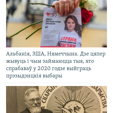
Альбанія, ЗША, Нямеччына. Дзе цяпер
жывуць і чым займаюцца тыя, хто
спрабаваў у 2020 годзе выйграць
прэзыдэнцкія выбары