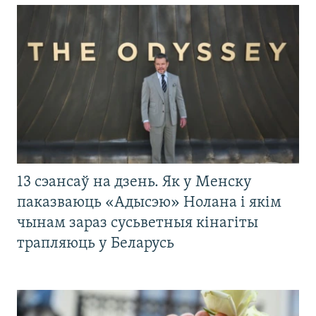
13 сэансаў на дзень. Як у Менску
паказваюць «Адысэю» Нолана і якім
чынам зараз сусьветныя кінагіты
трапляюць у Беларусь