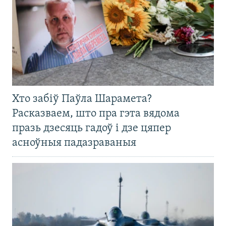
Хто забіў Паўла Шарамета?
Расказваем, што пра гэта вядома
празь дзесяць гадоў і дзе цяпер
асноўныя падазраваныя