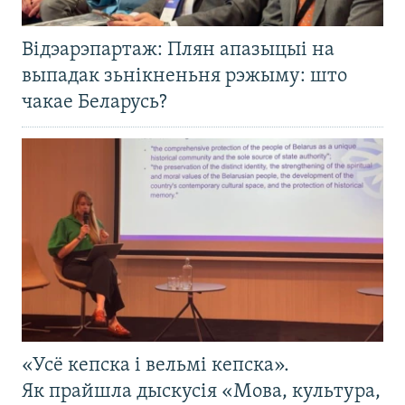
Відэарэпартаж: Плян апазыцыі на
выпадак зьнікненьня рэжыму: што
чакае Беларусь?
«Усё кепска і вельмі кепска».
Як прайшла дыскусія «Мова, культура,