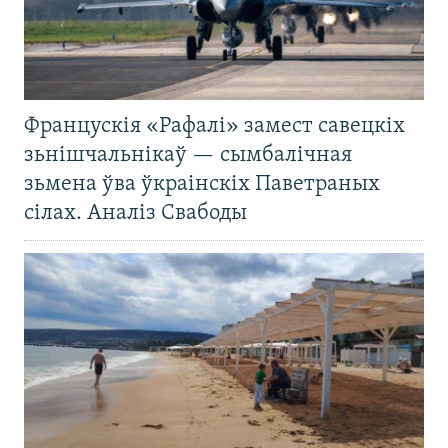
Францускія «Рафалі» замест савецкіх
зьнішчальнікаў — сымбалічная
зьмена ўва ўкраінскіх Паветраных
сілах. Аналіз Свабоды