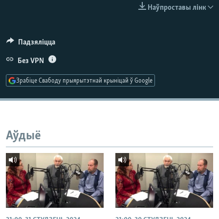
КУЛЬТУРА
МОВА
Наўпроставы лінк
КАЛЯНДАР
НА ХВАЛЯХ СВАБОДЫ
Падзяліцца
Без VPN
Зрабіце Свабоду прыярытэтнай крыніцай ў Google
Аўдыё