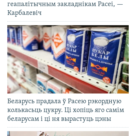
геапалітычным закладнікам Расеі, —
Карбалевіч
Беларусь прадала ў Расею рэкордную
колькасьць цукру. Ці хопіць яго самім
беларусам і ці ня вырастуць цэны