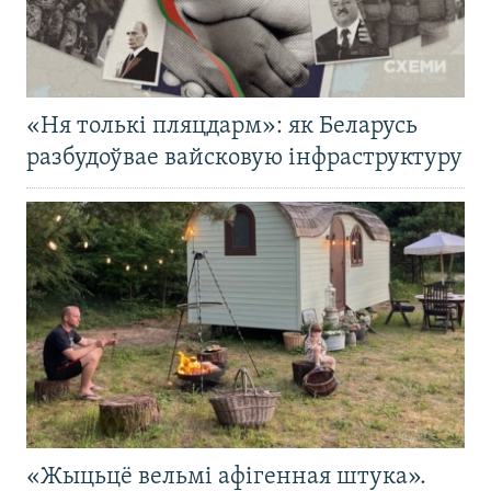
«Ня толькі пляцдарм»: як Беларусь
разбудоўвае вайсковую інфраструктуру
«Жыцьцё вельмі афігенная штука».