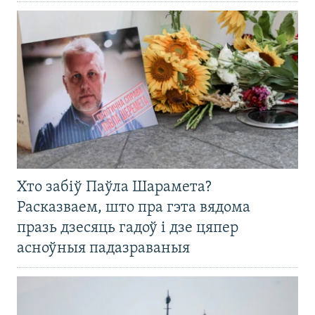
Хто забіў Паўла Шарамета?
Расказваем, што пра гэта вядома
празь дзесяць гадоў і дзе цяпер
асноўныя падазраваныя