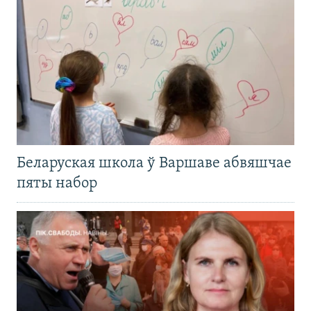
Беларуская школа ў Варшаве абвяшчае
пяты набор