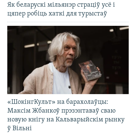
Як беларускі мільянэр страціў усё і
цяпер робіць хаткі для турыстаў
«ШокінгКульт» на барахолаўцы:
Максім Жбанкоў прэзэнтаваў сваю
новую кнігу на Кальварыйскім рынку
ў Вільні