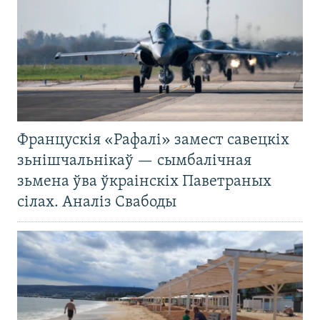
Францускія «Рафалі» замест савецкіх
зьнішчальнікаў — сымбалічная
зьмена ўва ўкраінскіх Паветраных
сілах. Аналіз Свабоды