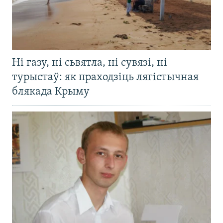
Ні газу, ні сьвятла, ні сувязі, ні
турыстаў: як праходзіць лягістычная
блякада Крыму