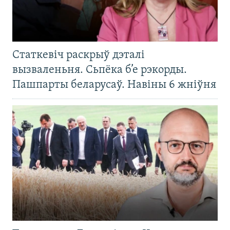
Статкевіч раскрыў дэталі
вызваленьня. Сьпёка б’е рэкорды.
Пашпарты беларусаў. Навіны 6 жніўня