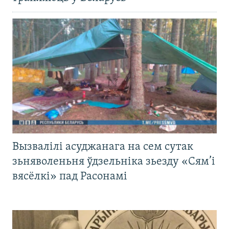
Вызвалілі асуджанага на сем сутак
зьняволеньня ўдзельніка зьезду «Сям’і
вясёлкі» пад Расонамі