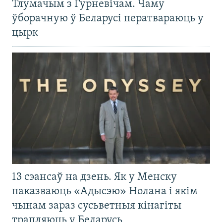
Тлумачым з Гурневічам. Чаму
ўборачную ў Беларусі ператвараюць у
цырк
13 сэансаў на дзень. Як у Менску
паказваюць «Адысэю» Нолана і якім
чынам зараз сусьветныя кінагіты
трапляюць у Беларусь