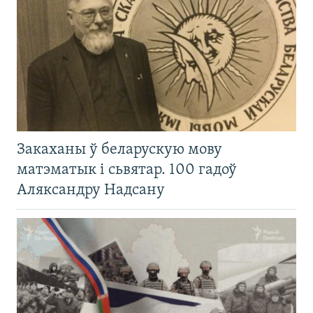
Закаханы ў беларускую мову
матэматык і сьвятар. 100 гадоў
Аляксандру Надсану