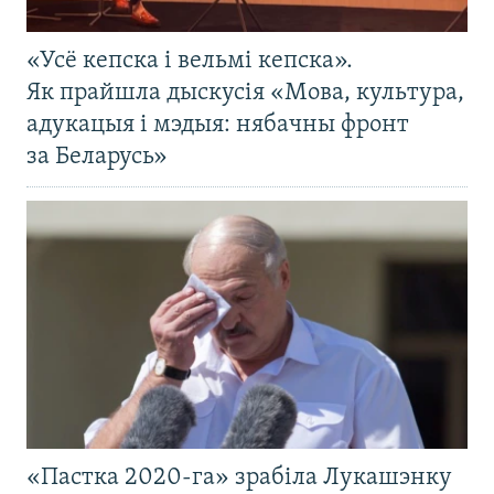
«Усё кепска і вельмі кепска».
Як прайшла дыскусія «Мова, культура,
адукацыя і мэдыя: нябачны фронт
за Беларусь»
«Пастка 2020-га» зрабіла Лукашэнку