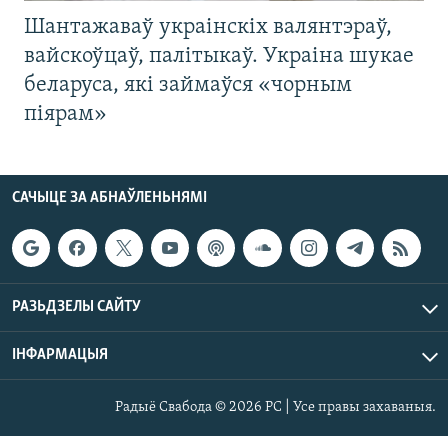
Шантажаваў украінскіх валянтэраў,
вайскоўцаў, палітыкаў. Украіна шукае
беларуса, які займаўся «чорным
піярам»
САЧЫЦЕ ЗА АБНАЎЛЕНЬНЯМІ
РАЗЬДЗЕЛЫ САЙТУ
ІНФАРМАЦЫЯ
Радыё Свабода © 2026 РС | Усе правы захаваныя.