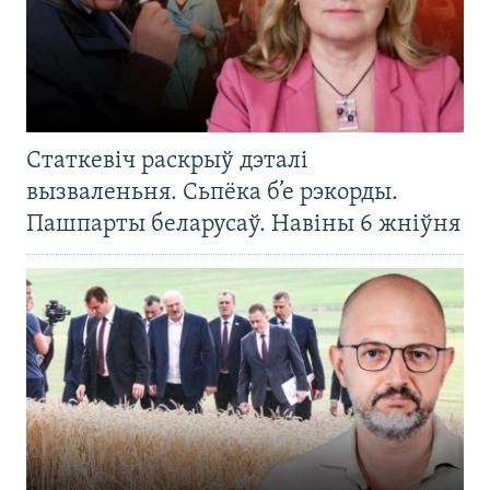
Статкевіч раскрыў дэталі
вызваленьня. Сьпёка б’е рэкорды.
Пашпарты беларусаў. Навіны 6 жніўня