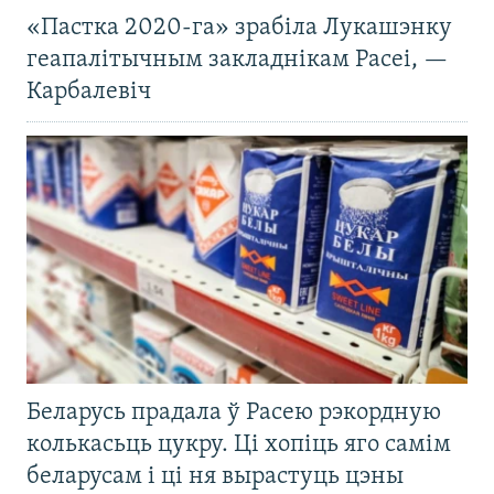
«Пастка 2020-га» зрабіла Лукашэнку
геапалітычным закладнікам Расеі, —
Карбалевіч
Беларусь прадала ў Расею рэкордную
колькасьць цукру. Ці хопіць яго самім
беларусам і ці ня вырастуць цэны