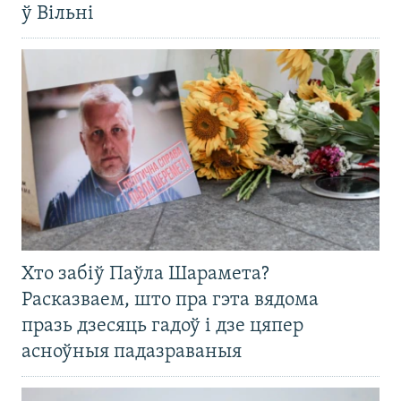
ў Вільні
Хто забіў Паўла Шарамета?
Расказваем, што пра гэта вядома
празь дзесяць гадоў і дзе цяпер
асноўныя падазраваныя