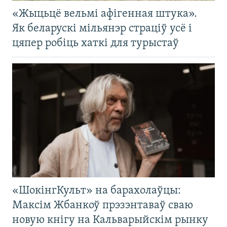
«Жыцьцё вельмі афігенная штука».
Як беларускі мільянэр страціў усё і
цяпер робіць хаткі для турыстаў
«ШокінгКульт» на барахолаўцы:
Максім Жбанкоў прэзэнтаваў сваю
новую кнігу на Кальварыйскім рынку