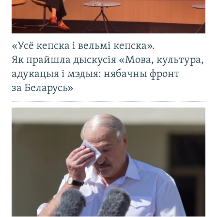
«Усё кепска і вельмі кепска».
Як прайшла дыскусія «Мова, культура,
адукацыя і мэдыя: нябачны фронт
за Беларусь»