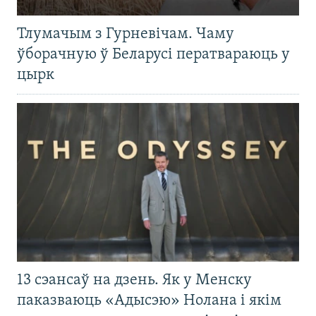
Тлумачым з Гурневічам. Чаму
ўборачную ў Беларусі ператвараюць у
цырк
13 сэансаў на дзень. Як у Менску
паказваюць «Адысэю» Нолана і якім