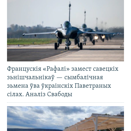
Францускія «Рафалі» замест савецкіх
зьнішчальнікаў — сымбалічная
зьмена ўва ўкраінскіх Паветраных
сілах. Аналіз Свабоды