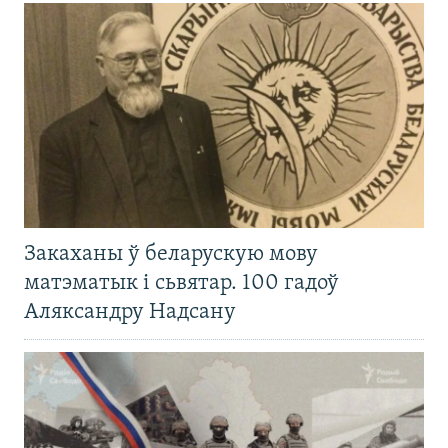
Закаханы ў беларускую мову
матэматык і сьвятар. 100 гадоў
Аляксандру Надсану