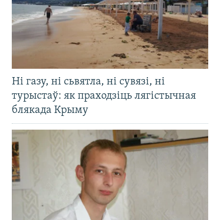
Ні газу, ні сьвятла, ні сувязі, ні
турыстаў: як праходзіць лягістычная
блякада Крыму