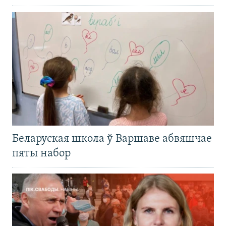
Беларуская школа ў Варшаве абвяшчае
пяты набор