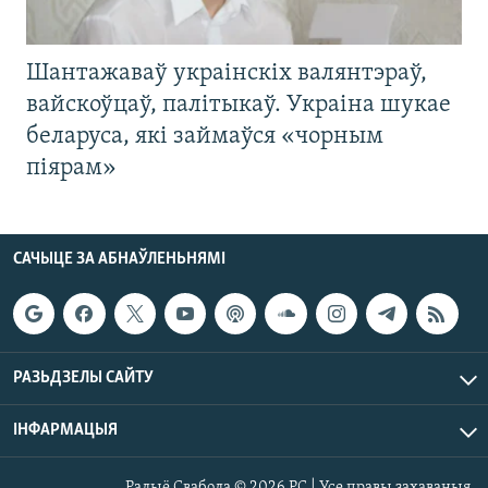
Шантажаваў украінскіх валянтэраў,
вайскоўцаў, палітыкаў. Украіна шукае
беларуса, які займаўся «чорным
піярам»
САЧЫЦЕ ЗА АБНАЎЛЕНЬНЯМІ
РАЗЬДЗЕЛЫ САЙТУ
ІНФАРМАЦЫЯ
Радыё Свабода © 2026 РС | Усе правы захаваныя.