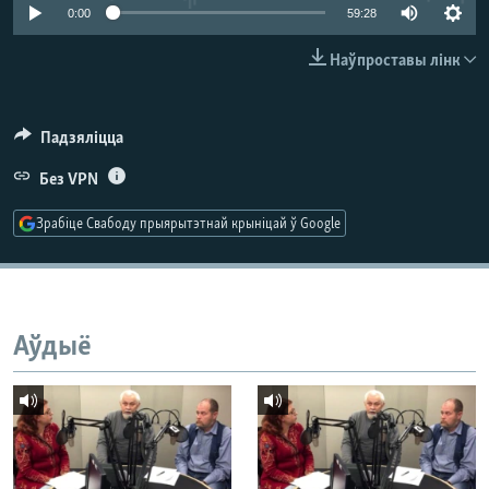
КУЛЬТУРА
МОВА
0:00
59:28
КАЛЯНДАР
НА ХВАЛЯХ СВАБОДЫ
Наўпроставы лінк
Падзяліцца
Без VPN
Зрабіце Свабоду прыярытэтнай крыніцай ў Google
Аўдыё