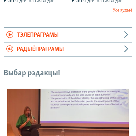
Вынікі дня на Свабодзе
Вынікі дня на Свабодзе
Усе аўдыё
ТЭЛЕПРАГРАМЫ
РАДЫЁПРАГРАМЫ
Выбар рэдакцыі