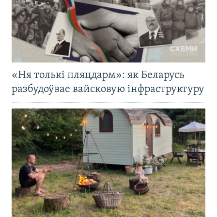
«Ня толькі пляцдарм»: як Беларусь
разбудоўвае вайсковую інфраструктуру