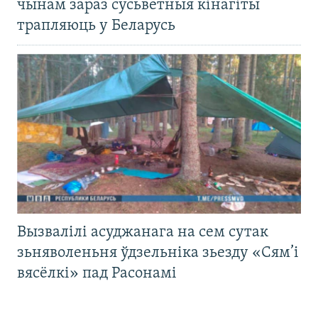
чынам зараз сусьветныя кінагіты
трапляюць у Беларусь
Вызвалілі асуджанага на сем сутак
зьняволеньня ўдзельніка зьезду «Сям’і
вясёлкі» пад Расонамі