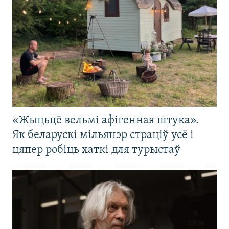
«Жыцьцё вельмі афігенная штука».
Як беларускі мільянэр страціў усё і
цяпер робіць хаткі для турыстаў