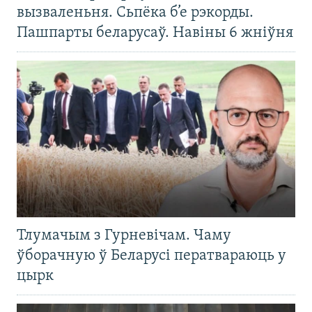
вызваленьня. Сьпёка б’е рэкорды.
Пашпарты беларусаў. Навіны 6 жніўня
Тлумачым з Гурневічам. Чаму
ўборачную ў Беларусі ператвараюць у
цырк