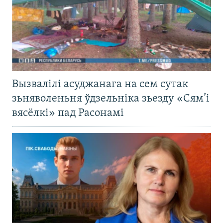
Вызвалілі асуджанага на сем сутак
зьняволеньня ўдзельніка зьезду «Сям’і
вясёлкі» пад Расонамі