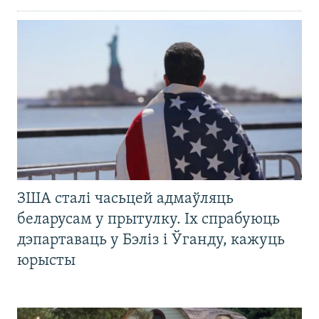
ЗША сталі часьцей адмаўляць
беларусам у прытулку. Іх спрабуюць
дэпартаваць у Бэліз і Ўганду, кажуць
юрысты