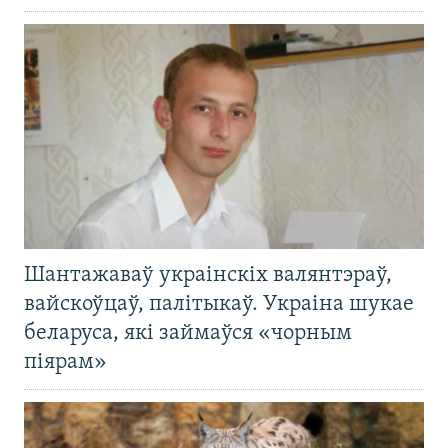
Шантажаваў украінскіх валянтэраў,
вайскоўцаў, палітыкаў. Украіна шукае
беларуса, які займаўся «чорным
піярам»