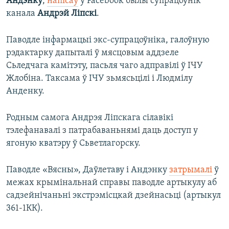
Андэнку
,
напісаў
у Facebook былы супрацоўнік
канала
Андрэй Ліпскі
.
Паводле інфармацыі экс-супрацоўніка, галоўную
рэдактарку дапыталі ў мясцовым аддзеле
Сьледчага камітэту, пасьля чаго адправілі ў ІЧУ
Жлобіна. Таксама ў ІЧУ зьмясьцілі і Людмілу
Анденку.
Родным самога Андрэя Ліпскага сілавікі
тэлефанавалі з патрабаваньнямі даць доступ у
ягоную кватэру ў Сьветлагорску.
Паводле «Вясны», Даўлетаву і Андэнку
затрымалі
ў
межах крымінальнай справы паводле артыкулу аб
садзейнічаньні экстрэмісцкай дзейнасьці (артыкул
361-1КК).