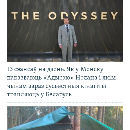
13 сэансаў на дзень. Як у Менску
паказваюць «Адысэю» Нолана і якім
чынам зараз сусьветныя кінагіты
трапляюць у Беларусь