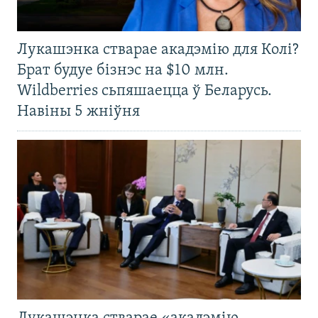
Лукашэнка стварае акадэмію для Колі?
Брат будуе бізнэс на $10 млн.
Wildberries сьпяшаецца ў Беларусь.
Навіны 5 жніўня