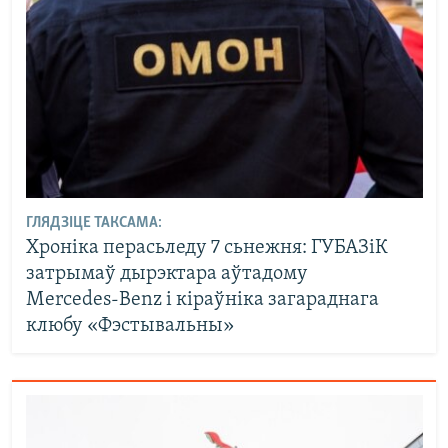
ГЛЯДЗІЦЕ ТАКСАМА:
Хроніка перасьледу 7 сьнежня: ГУБАЗіК
затрымаў дырэктара аўтадому
Mercedes‑Benz і кіраўніка загараднага
клюбу «Фэстывальны»