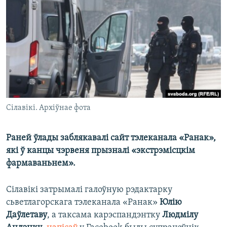
КУЛЬТУРА
МОВА
КАЛЯНДАР
НА ХВАЛЯХ СВАБОДЫ
Сілавікі. Архіўнае фота
Раней ўлады заблякавалі сайт тэлеканала «Ранак»,
які ў канцы чэрвеня прызналі «экстрэмісцкім
фармаваньнем».
Сілавікі затрымалі галоўную рэдактарку
сьветлагорскага тэлеканала «Ранак»
Юлію
Даўлетаву
, а таксама карэспандэнтку
Людмілу