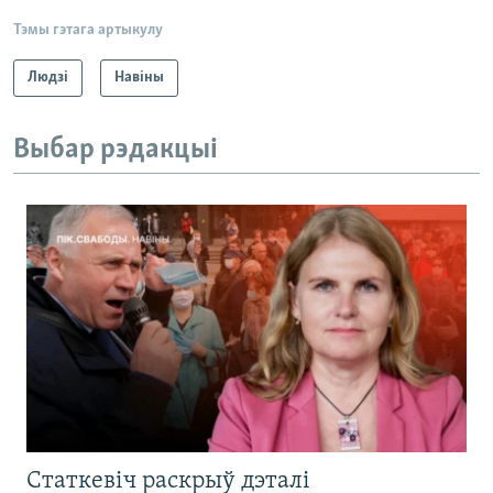
Тэмы гэтага артыкулу
Людзі
Навіны
Выбар рэдакцыі
Статкевіч раскрыў дэталі