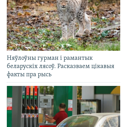
Няўлоўны гурман і рамантык
беларускіх лясоў. Расказваем цікавыя
факты пра рысь