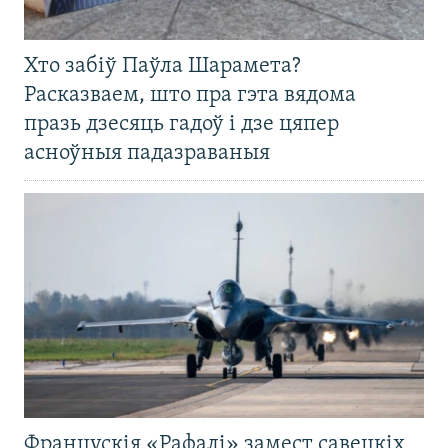
Хто забіў Паўла Шарамета?
Расказваем, што пра гэта вядома
празь дзесяць гадоў і дзе цяпер
асноўныя падазраваныя
Францускія «Рафалі» замест савецкіх