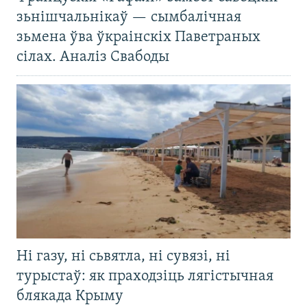
зьнішчальнікаў — сымбалічная
зьмена ўва ўкраінскіх Паветраных
сілах. Аналіз Свабоды
Ні газу, ні сьвятла, ні сувязі, ні
турыстаў: як праходзіць лягістычная
блякада Крыму