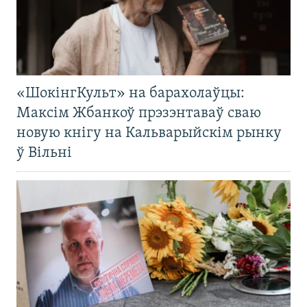
«ШокінгКульт» на барахолаўцы:
Максім Жбанкоў прэзэнтаваў сваю
новую кнігу на Кальварыйскім рынку
ў Вільні