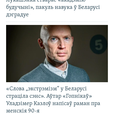
Лукашэнка стварае «акадэмію
будучыні», пакуль навука ў Беларусі
дэградуе
«Слова „экстрэмізм“ у Беларусі
страціла сэнс». Аўтар «Гопнікаў»
Уладзімер Казлоў напісаў раман пра
менскія 90-я