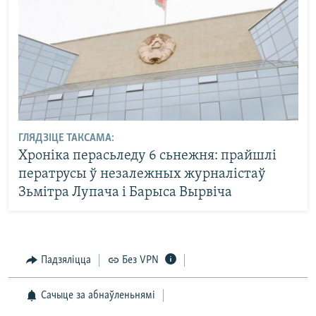
ГЛЯДЗІЦЕ ТАКСАМА:
Хроніка перасьледу 6 сьнежня: прайшлі
ператрусы ў незалежных журналістаў
Зьмітра Лупача і Барыса Вырвіча
Падзяліцца
Без VPN
Сачыце за абнаўленьнямі