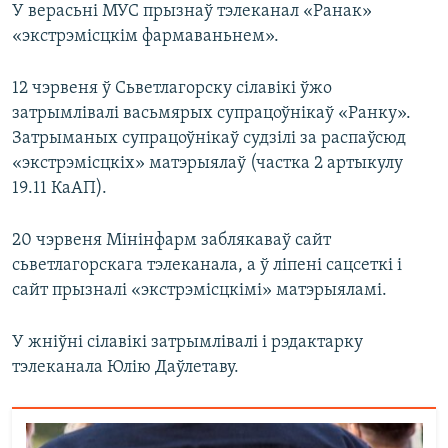
У верасьні МУС прызнаў тэлеканал «Ранак»
«экстрэмісцкім фармаваньнем».
12 чэрвеня ў Сьветлагорску сілавікі ўжо
затрымлівалі васьмярых супрацоўнікаў «Ранку».
Затрыманых супрацоўнікаў судзілі за распаўсюд
«экстрэмісцкіх» матэрыялаў (частка 2 артыкулу
19.11 КаАП).
20 чэрвеня Мінінфарм заблякаваў сайт
сьветлагорскага тэлеканала, а ў ліпені сацсеткі і
сайт прызналі «экстрэмісцкімі» матэрыяламі.
У жніўні сілавікі затрымлівалі і рэдактарку
тэлеканала Юлію Даўлетаву.