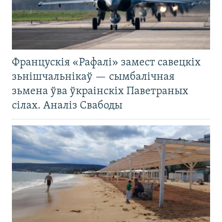
Францускія «Рафалі» замест савецкіх
зьнішчальнікаў — сымбалічная
зьмена ўва ўкраінскіх Паветраных
сілах. Аналіз Свабоды