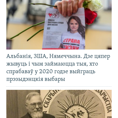
Альбанія, ЗША, Нямеччына. Дзе цяпер
жывуць і чым займаюцца тыя, хто
спрабаваў у 2020 годзе выйграць
прэзыдэнцкія выбары