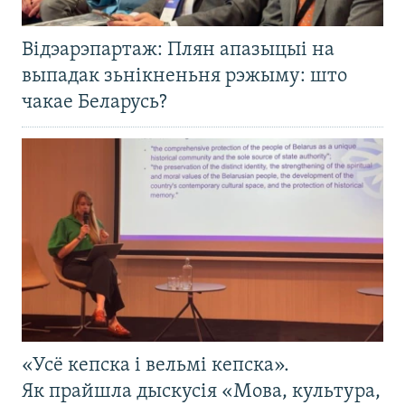
Відэарэпартаж: Плян апазыцыі на
выпадак зьнікненьня рэжыму: што
чакае Беларусь?
«Усё кепска і вельмі кепска».
Як прайшла дыскусія «Мова, культура,