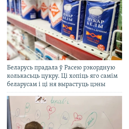
Беларусь прадала ў Расею рэкордную
колькасьць цукру. Ці хопіць яго самім
беларусам і ці ня вырастуць цэны