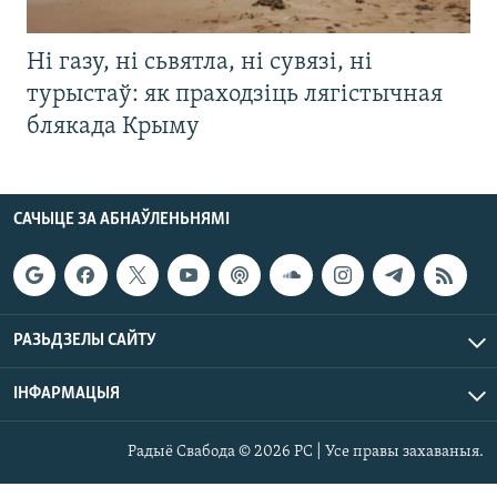
Ні газу, ні сьвятла, ні сувязі, ні
турыстаў: як праходзіць лягістычная
блякада Крыму
САЧЫЦЕ ЗА АБНАЎЛЕНЬНЯМІ
РАЗЬДЗЕЛЫ САЙТУ
ІНФАРМАЦЫЯ
Радыё Свабода © 2026 РС | Усе правы захаваныя.