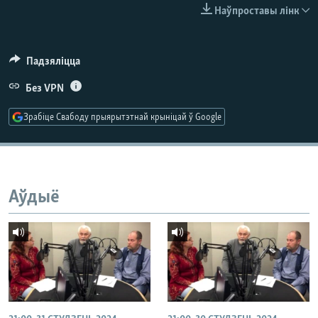
КУЛЬТУРА
МОВА
Наўпроставы лінк
КАЛЯНДАР
НА ХВАЛЯХ СВАБОДЫ
Падзяліцца
Без VPN
Зрабіце Свабоду прыярытэтнай крыніцай ў Google
Аўдыё