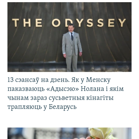
13 сэансаў на дзень. Як у Менску
паказваюць «Адысэю» Нолана і якім
чынам зараз сусьветныя кінагіты
трапляюць у Беларусь