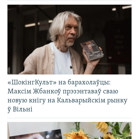
«ШокінгКульт» на барахолаўцы:
Максім Жбанкоў прэзэнтаваў сваю
новую кнігу на Кальварыйскім рынку
ў Вільні