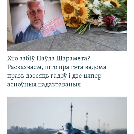
Хто забіў Паўла Шарамета?
Расказваем, што пра гэта вядома
празь дзесяць гадоў і дзе цяпер
асноўныя падазраваныя