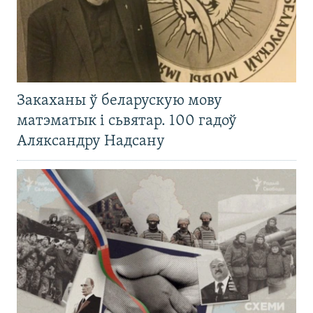
Закаханы ў беларускую мову
матэматык і сьвятар. 100 гадоў
Аляксандру Надсану