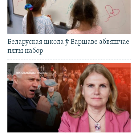
Беларуская школа ў Варшаве абвяшчае
пяты набор