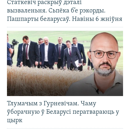
Статкевіч раскрыў дэталі
вызваленьня. Сьпёка б’е рэкорды.
Пашпарты беларусаў. Навіны 6 жніўня
Тлумачым з Гурневічам. Чаму
ўборачную ў Беларусі ператвараюць у
цырк