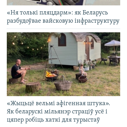
«Ня толькі пляцдарм»: як Беларусь
разбудоўвае вайсковую інфраструктуру
«Жыцьцё вельмі афігенная штука».
Як беларускі мільянэр страціў усё і
цяпер робіць хаткі для турыстаў