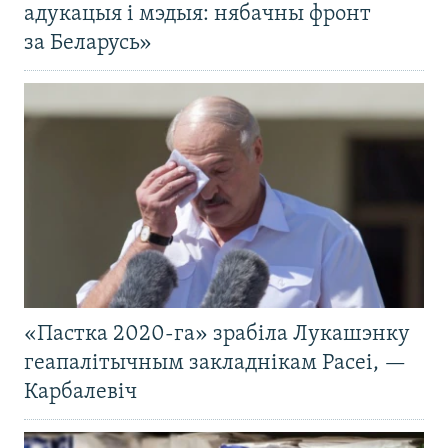
адукацыя і мэдыя: нябачны фронт
за Беларусь»
«Пастка 2020-га» зрабіла Лукашэнку
геапалітычным закладнікам Расеі, —
Карбалевіч