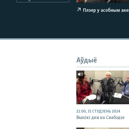
КАЛЯНДАР
НА ХВАЛЯХ СВАБОДЫ
Плэер у асобным ак
Аўдыё
21:00, 31 СТУДЗЕНЬ 2024
Вынікі дня на Свабодзе