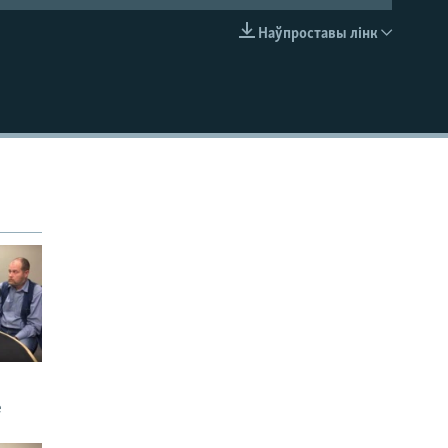
Наўпроставы лінк
EMBED
е