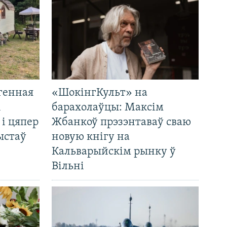
генная
«ШокінгКульт» на
і
барахолаўцы: Максім
 і цяпер
Жбанкоў прэзэнтаваў сваю
ыстаў
новую кнігу на
Кальварыйскім рынку ў
Вільні