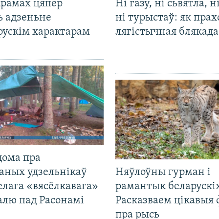
крамах цяпер
Ні газу, ні сьвятла, н
ь адзеньне
ні турыстаў: як прах
рускім характарам
лягістычная блякад
дома пра
аных удзельнікаў
Няўлоўны гурман і
лага «вясёлкавага»
рамантык беларускіх
алю пад Расонамі
Расказваем цікавыя
пра рысь