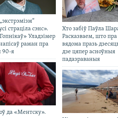
„экстрэмізм“
усі страціла сэнс».
Хто забіў Паўла Шар
Гопнікаў» Уладзімер
Расказваем, што пра
напісаў раман пра
вядома празь дзесяць
 90-я
дзе цяпер асноўныя
падазраваныя
оў да «Ментску».