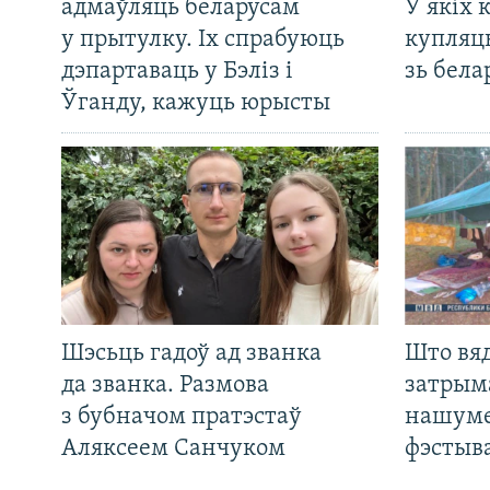
адмаўляць беларусам
У якіх 
у прытулку. Іх спрабуюць
купляц
дэпартаваць у Бэліз і
зь бела
Ўганду, кажуць юрысты
Шэсьць гадоў ад званка
Што вя
да званка. Размова
затрым
з бубначом пратэстаў
нашуме
Аляксеем Санчуком
фэстыв