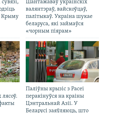
і сувязі,
Шантажаваў украінскіх
одзіць
валянтэраў, вайскоўцаў,
а Крыму
палітыкаў. Украіна шукае
беларуса, які займаўся
«чорным піярам»
Паліўны крызіс з Расеі
 лясоў.
перакінуўся на краіны
 факты
Цэнтральнай Азіі. У
Беларусі заяўляюць, што