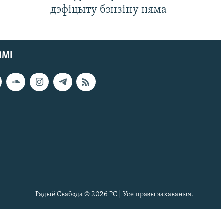
дэфіцыту бэнзіну няма
ЯМІ
Радыё Свабода © 2026 РС | Усе правы захаваныя.