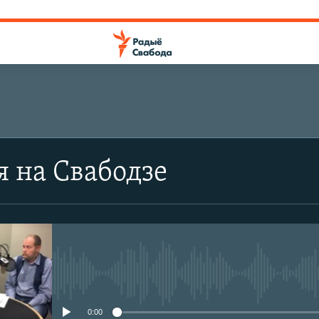
я на Свабодзе
No media source currently avail
0:00