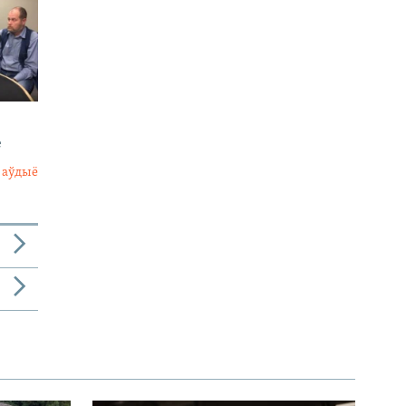
е
 аўдыё