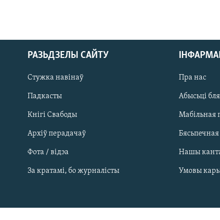
РАЗЬДЗЕЛЫ САЙТУ
ІНФАРМ
Стужка навінаў
Пра нас
Падкасты
Абысьці бл
Кнігі Свабоды
Мабільная 
Архіў перадачаў
Бясьпечная
Фота / відэа
Нашы кант
САЧЫЦЕ ЗА АБНАЎЛЕНЬНЯМІ
За кратамі, бо журналісты
Умовы кар