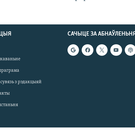
АЦЫЯ
САЧЫЦЕ ЗА АБНАЎЛЕНЬН
якаваньне
праграма
 сувязь з рэдакцыяй
акты
ыстаньня