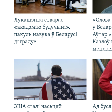
Лукашэнка стварае
«Слова 
«акадэмію будучыні»,
у Белар
пакуль навука ў Беларусі
Аўтар «
дэградуе
Казлоў 
менскія
ЗША сталі часьцей
Ад бусл