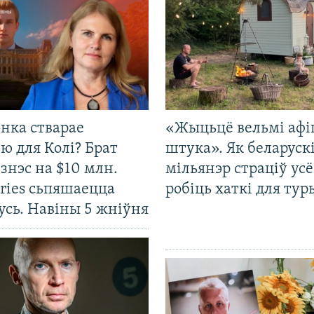
нка стварае
«Жыцьцё вельмі афі
ю для Колі? Брат
штука». Як беларуск
ізнэс на $10 млн.
мільянэр страціў усё
ries сьпяшаецца
робіць хаткі для тур
усь. Навіны 5 жніўня