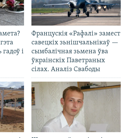
амета?
Францускія «Рафалі» замест
 гэта
савецкіх зьнішчальнікаў —
 гадоў і
сымбалічная зьмена ўва
ўкраінскіх Паветраных
сілах. Аналіз Свабоды