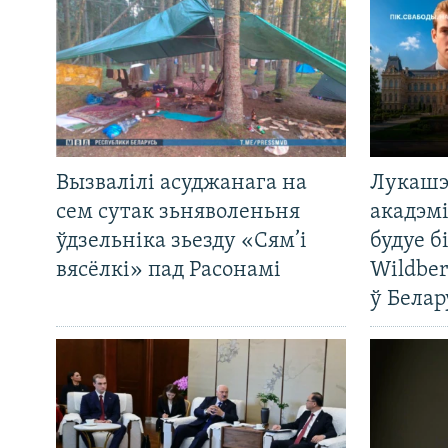
Вызвалілі асуджанага на
Лукашэ
сем сутак зьняволеньня
акадэмі
ўдзельніка зьезду «Сям’і
будуе б
вясёлкі» пад Расонамі
Wildber
ў Белар