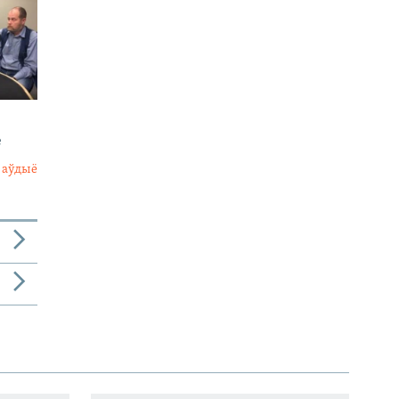
е
 аўдыё