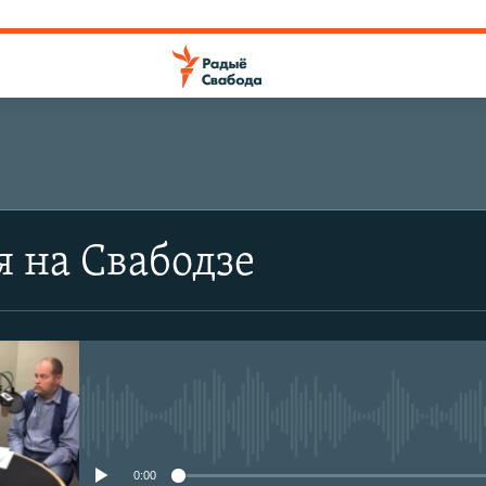
я на Свабодзе
No media source currently avail
0:00