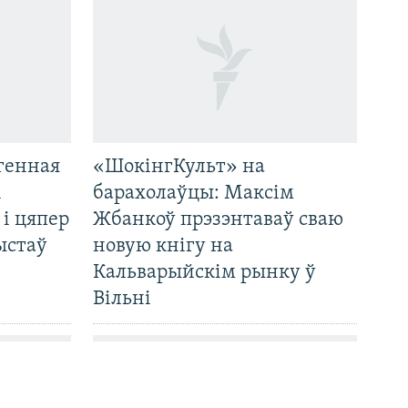
генная
«ШокінгКульт» на
і
барахолаўцы: Максім
 і цяпер
Жбанкоў прэзэнтаваў сваю
ыстаў
новую кнігу на
Кальварыйскім рынку ў
Вільні