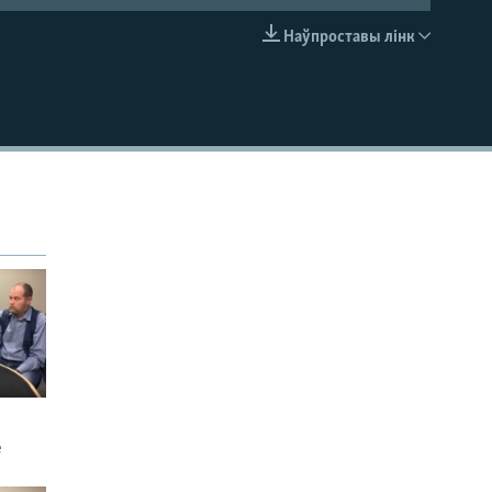
Наўпроставы лінк
EMBED
е