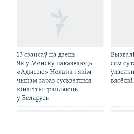
13 сэансаў на дзень.
Вызвалі
САЧЫЦЕ ЗА АБНАЎЛЕНЬНЯМІ
Як у Менску паказваюць
сем сут
«Адысэю» Нолана і якім
ўдзельн
чынам зараз сусьветныя
вясёлкі
кінагіты трапляюць
у Беларусь
Усе сайты РС/РСЭ