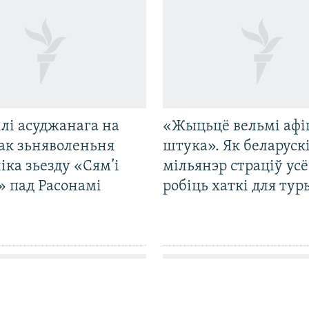
лі асуджанага на
«Жыцьцё вельмі афі
ак зьняволеньня
штука». Як беларуск
іка зьезду «Сям’і
мільянэр страціў усё
» пад Расонамі
робіць хаткі для тур