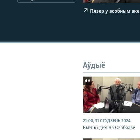
КАЛЯНДАР
НА ХВАЛЯХ СВАБОДЫ
Плэер у асобным ак
Аўдыё
21:00, 31 СТУДЗЕНЬ 2024
Вынікі дня на Свабодзе