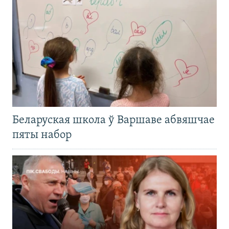
Беларуская школа ў Варшаве абвяшчае
пяты набор