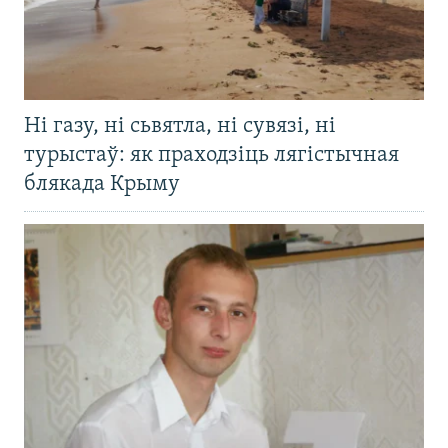
Ні газу, ні сьвятла, ні сувязі, ні
турыстаў: як праходзіць лягістычная
блякада Крыму