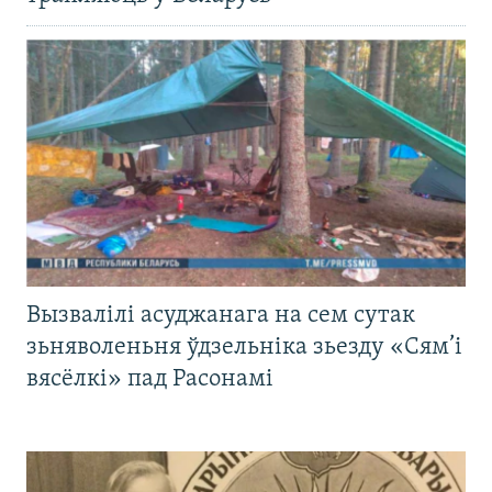
Вызвалілі асуджанага на сем сутак
зьняволеньня ўдзельніка зьезду «Сям’і
вясёлкі» пад Расонамі