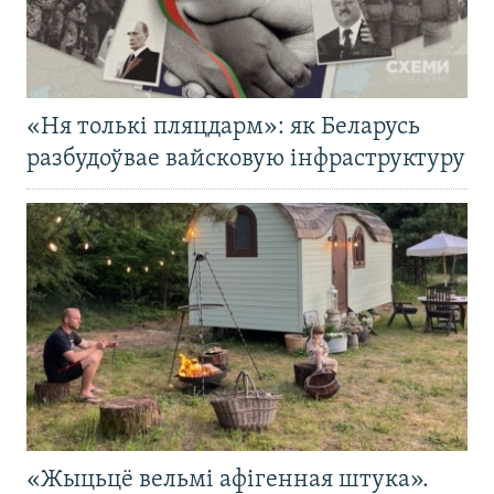
«Ня толькі пляцдарм»: як Беларусь
разбудоўвае вайсковую інфраструктуру
«Жыцьцё вельмі афігенная штука».