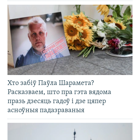
Хто забіў Паўла Шарамета?
Расказваем, што пра гэта вядома
празь дзесяць гадоў і дзе цяпер
асноўныя падазраваныя