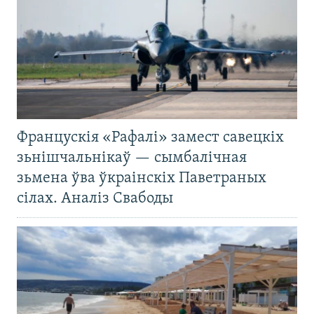
Францускія «Рафалі» замест савецкіх
зьнішчальнікаў — сымбалічная
зьмена ўва ўкраінскіх Паветраных
сілах. Аналіз Свабоды