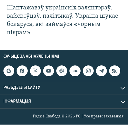
Шантажаваў украінскіх валянтэраў,
вайскоўцаў, палітыкаў. Украіна шукае
беларуса, які займаўся «чорным
піярам»
САЧЫЦЕ ЗА АБНАЎЛЕНЬНЯМІ
РАЗЬДЗЕЛЫ САЙТУ
ІНФАРМАЦЫЯ
Радыё Свабода © 2026 РС | Усе правы захаваныя.