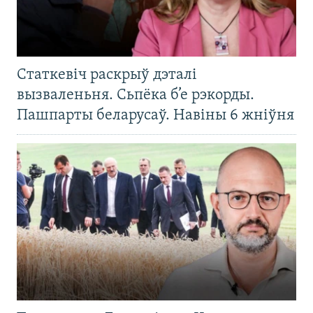
Статкевіч раскрыў дэталі
вызваленьня. Сьпёка б’е рэкорды.
Пашпарты беларусаў. Навіны 6 жніўня