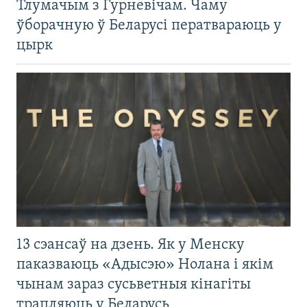
Тлумачым з Гурневічам. Чаму
ўборачную ў Беларусі ператвараюць у
цырк
13 сэансаў на дзень. Як у Менску
паказваюць «Адысэю» Нолана і якім
чынам зараз сусьветныя кінагіты
трапляюць у Беларусь