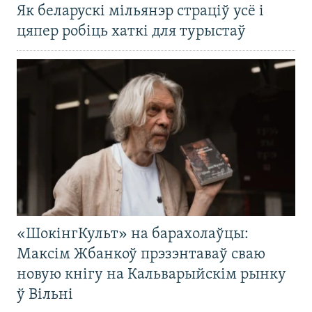
Як беларускі мільянэр страціў усё і
цяпер робіць хаткі для турыстаў
«ШокінгКульт» на барахолаўцы:
Максім Жбанкоў прэзэнтаваў сваю
новую кнігу на Кальварыйскім рынку
ў Вільні