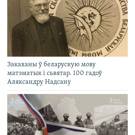
Закаханы ў беларускую мову
матэматык і сьвятар. 100 гадоў
Аляксандру Надсану