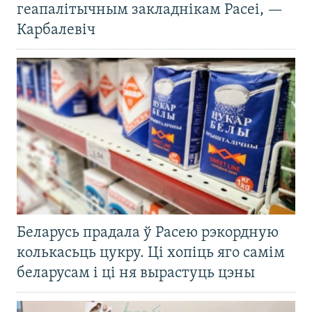
геапалітычным закладнікам Расеі, —
Карбалевіч
Беларусь прадала ў Расею рэкордную
колькасьць цукру. Ці хопіць яго самім
беларусам і ці ня вырастуць цэны