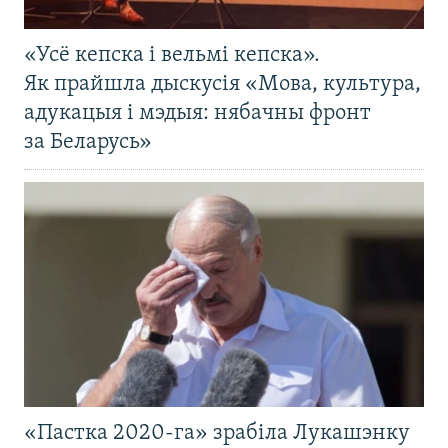
«Усё кепска і вельмі кепска».
Як прайшла дыскусія «Мова, культура,
адукацыя і мэдыя: нябачны фронт
за Беларусь»
«Пастка 2020-га» зрабіла Лукашэнку