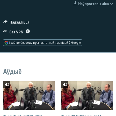
КУЛЬТУРА
МОВА
Наўпроставы лінк
КАЛЯНДАР
НА ХВАЛЯХ СВАБОДЫ
Падзяліцца
Без VPN
Зрабіце Свабоду прыярытэтнай крыніцай ў Google
Аўдыё