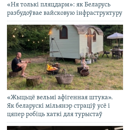
«Ня толькі пляцдарм»: як Беларусь
разбудоўвае вайсковую інфраструктуру
«Жыцьцё вельмі афігенная штука».
Як беларускі мільянэр страціў усё і
цяпер робіць хаткі для турыстаў