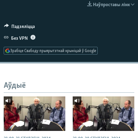
КУЛЬТУРА
МОВА
Наўпроставы лінк
КАЛЯНДАР
НА ХВАЛЯХ СВАБОДЫ
Падзяліцца
Без VPN
Зрабіце Свабоду прыярытэтнай крыніцай ў Google
Аўдыё