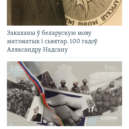
Закаханы ў беларускую мову
матэматык і сьвятар. 100 гадоў
Аляксандру Надсану