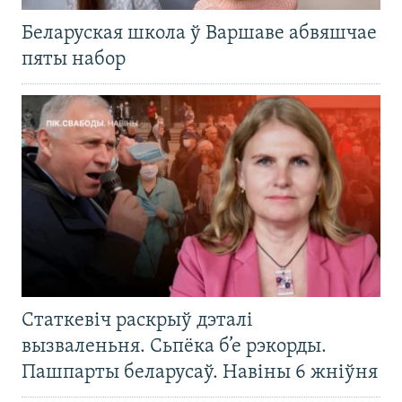
Беларуская школа ў Варшаве абвяшчае
пяты набор
Статкевіч раскрыў дэталі
вызваленьня. Сьпёка б’е рэкорды.
Пашпарты беларусаў. Навіны 6 жніўня