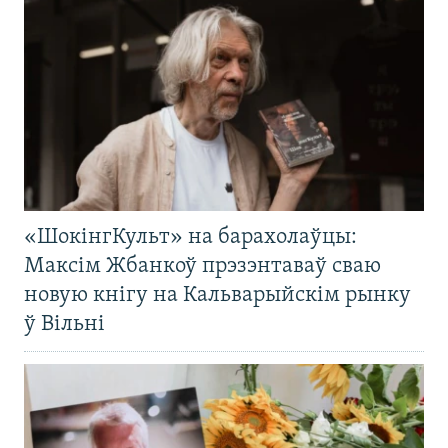
«ШокінгКульт» на барахолаўцы:
Максім Жбанкоў прэзэнтаваў сваю
новую кнігу на Кальварыйскім рынку
ў Вільні