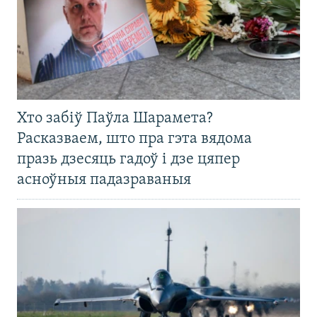
Хто забіў Паўла Шарамета?
Расказваем, што пра гэта вядома
празь дзесяць гадоў і дзе цяпер
асноўныя падазраваныя