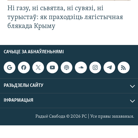
Ні газу, ні сьвятла, ні сувязі, ні
турыстаў: як праходзіць лягістычная
блякада Крыму
САЧЫЦЕ ЗА АБНАЎЛЕНЬНЯМІ
РАЗЬДЗЕЛЫ САЙТУ
ІНФАРМАЦЫЯ
Радыё Свабода © 2026 РС | Усе правы захаваныя.