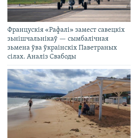
Францускія «Рафалі» замест савецкіх
зьнішчальнікаў — сымбалічная
зьмена ўва ўкраінскіх Паветраных
сілах. Аналіз Свабоды