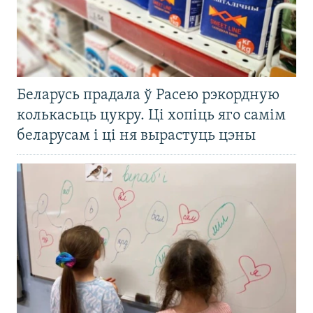
Беларусь прадала ў Расею рэкордную
колькасьць цукру. Ці хопіць яго самім
беларусам і ці ня вырастуць цэны