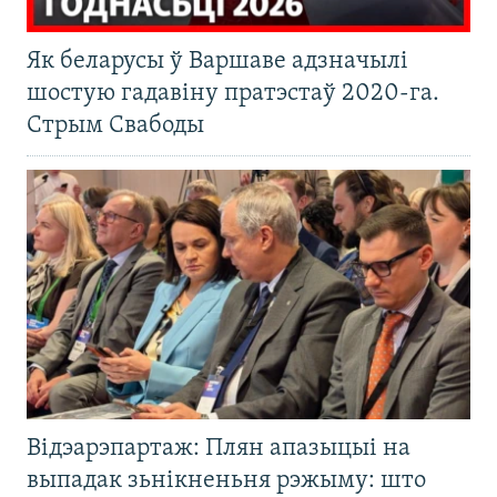
Як беларусы ў Варшаве адзначылі
шостую гадавіну пратэстаў 2020-га.
Стрым Свабоды
Відэарэпартаж: Плян апазыцыі на
выпадак зьнікненьня рэжыму: што