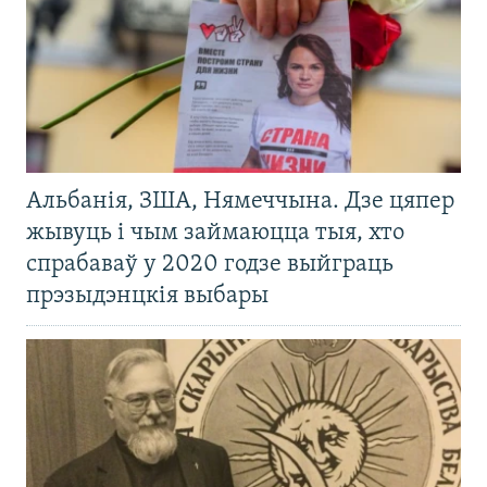
Альбанія, ЗША, Нямеччына. Дзе цяпер
жывуць і чым займаюцца тыя, хто
спрабаваў у 2020 годзе выйграць
прэзыдэнцкія выбары