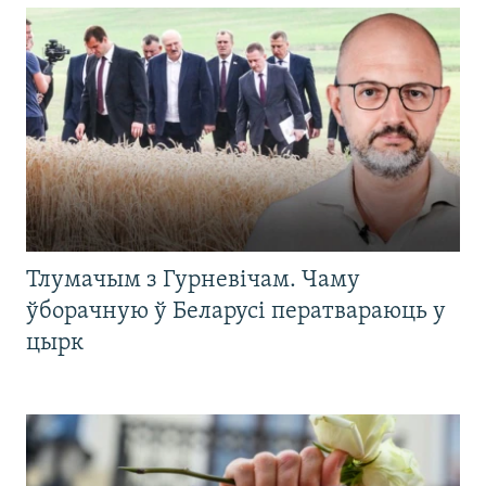
Тлумачым з Гурневічам. Чаму
ўборачную ў Беларусі ператвараюць у
цырк