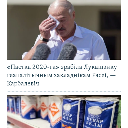
«Пастка 2020-га» зрабіла Лукашэнку
геапалітычным закладнікам Расеі, —
Карбалевіч