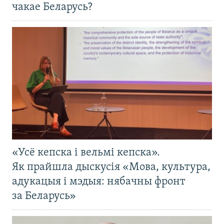
чакае Беларусь?
«Усё кепска і вельмі кепска».
Як прайшла дыскусія «Мова, культура,
адукацыя і мэдыя: нябачны фронт
за Беларусь»