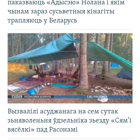
паказваюць «Адысэю» Нолана і якім
чынам зараз сусьветныя кінагіты
трапляюць у Беларусь
Вызвалілі асуджанага на сем сутак
зьняволеньня ўдзельніка зьезду «Сям’і
вясёлкі» пад Расонамі