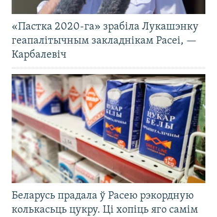
«Пастка 2020-га» зрабіла Лукашэнку
геапалітычным закладнікам Расеі, —
Карбалевіч
Беларусь прадала ў Расею рэкордную
колькасьць цукру. Ці хопіць яго самім