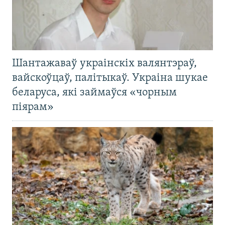
Шантажаваў украінскіх валянтэраў,
вайскоўцаў, палітыкаў. Украіна шукае
беларуса, які займаўся «чорным
піярам»