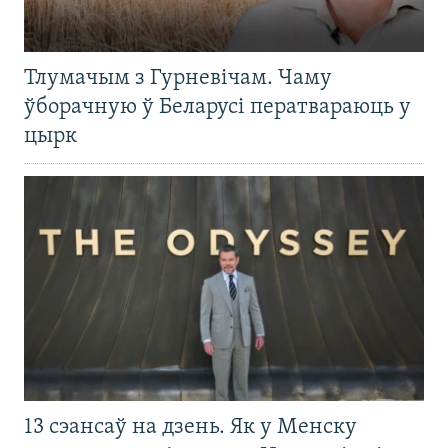
Тлумачым з Гурневічам. Чаму
ўборачную ў Беларусі ператвараюць у
цырк
13 сэансаў на дзень. Як у Менску