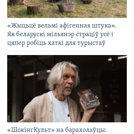
«Жыцьцё вельмі афігенная штука».
Як беларускі мільянэр страціў усё і
цяпер робіць хаткі для турыстаў
«ШокінгКульт» на барахолаўцы: