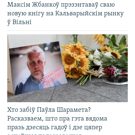
Максім Жбанкоў прэзэнтаваў сваю
новую кнігу на Кальварыйскім рынку
ў Вільні
Хто забіў Паўла Шарамета?
Расказваем, што пра гэта вядома
празь дзесяць гадоў і дзе цяпер