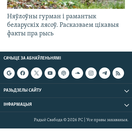
Няўлоўны гурман і рамантык
беларускіх лясоў. Расказваем цікавыя
факты пра рысь
САЧЫЦЕ ЗА АБНАЎЛЕНЬНЯМІ
РАЗЬДЗЕЛЫ САЙТУ
ІНФАРМАЦЫЯ
Радыё Свабода © 2026 РС | Усе правы захаваныя.