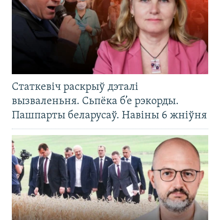
Статкевіч раскрыў дэталі
вызваленьня. Сьпёка б’е рэкорды.
Пашпарты беларусаў. Навіны 6 жніўня