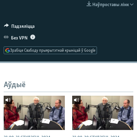
КУЛЬТУРА
МОВА
Наўпроставы лінк
КАЛЯНДАР
НА ХВАЛЯХ СВАБОДЫ
Падзяліцца
Без VPN
Зрабіце Свабоду прыярытэтнай крыніцай ў Google
Аўдыё