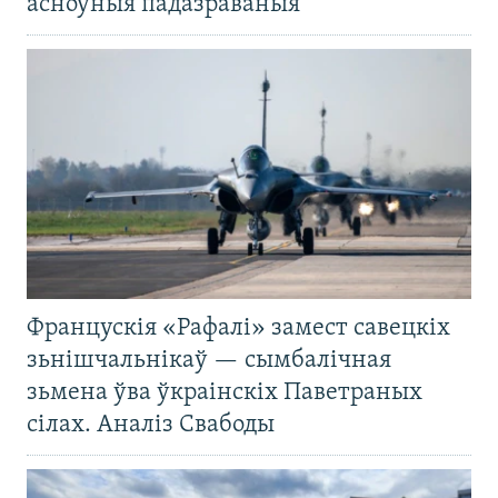
асноўныя падазраваныя
Францускія «Рафалі» замест савецкіх
зьнішчальнікаў — сымбалічная
зьмена ўва ўкраінскіх Паветраных
сілах. Аналіз Свабоды