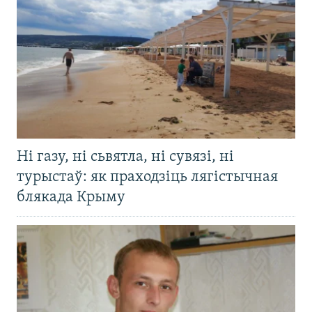
Ні газу, ні сьвятла, ні сувязі, ні
турыстаў: як праходзіць лягістычная
блякада Крыму