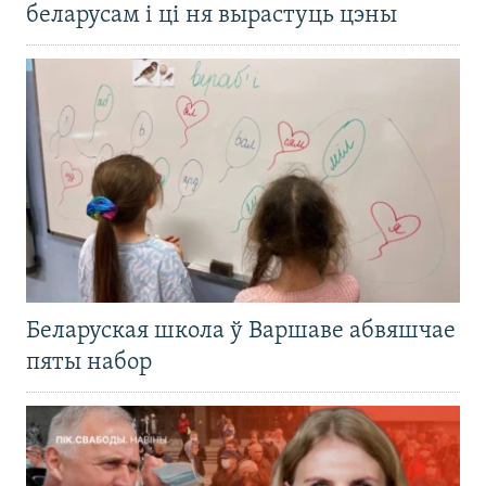
беларусам і ці ня вырастуць цэны
Беларуская школа ў Варшаве абвяшчае
пяты набор