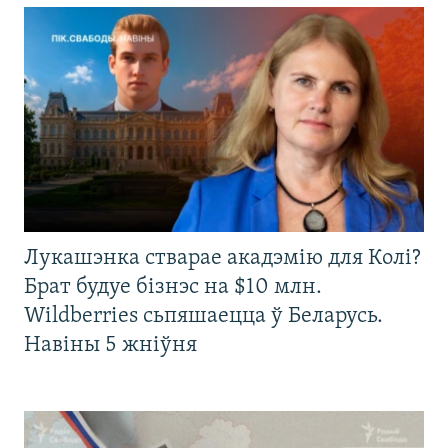
Лукашэнка стварае акадэмію для Колі?
Брат будуе бізнэс на $10 млн.
Wildberries сьпяшаецца ў Беларусь.
Навіны 5 жніўня