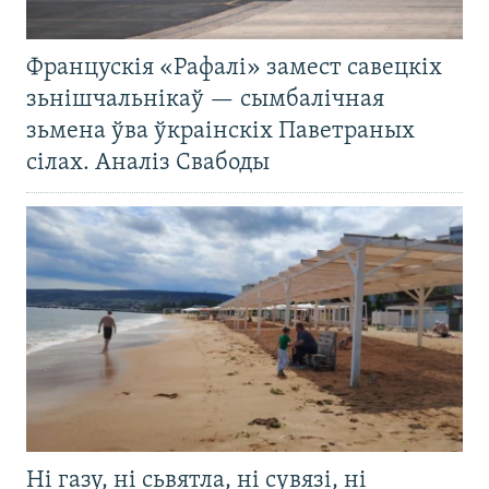
Францускія «Рафалі» замест савецкіх
зьнішчальнікаў — сымбалічная
зьмена ўва ўкраінскіх Паветраных
сілах. Аналіз Свабоды
Ні газу, ні сьвятла, ні сувязі, ні