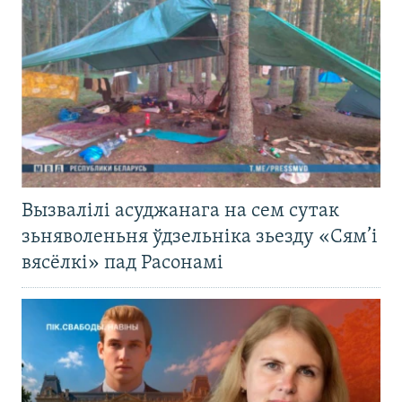
Вызвалілі асуджанага на сем сутак
зьняволеньня ўдзельніка зьезду «Сям’і
вясёлкі» пад Расонамі