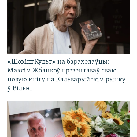
«ШокінгКульт» на барахолаўцы:
Максім Жбанкоў прэзэнтаваў сваю
новую кнігу на Кальварыйскім рынку
ў Вільні