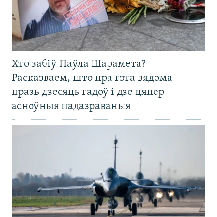
Хто забіў Паўла Шарамета?
Расказваем, што пра гэта вядома
празь дзесяць гадоў і дзе цяпер
асноўныя падазраваныя