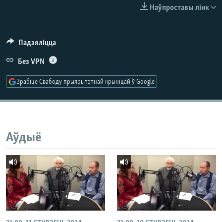
КУЛЬТУРА
МОВА
Наўпроставы лінк
КАЛЯНДАР
НА ХВАЛЯХ СВАБОДЫ
Падзяліцца
Без VPN
Зрабіце Свабоду прыярытэтнай крыніцай ў Google
Аўдыё