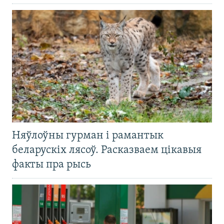
Няўлоўны гурман і рамантык
беларускіх лясоў. Расказваем цікавыя
факты пра рысь