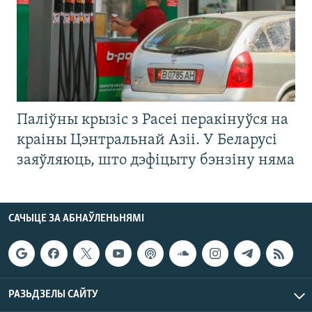
Паліўны крызіс з Расеі перакінуўся на
краіны Цэнтральнай Азіі. У Беларусі
заяўляюць, што дэфіцыту бэнзіну няма
САЧЫЦЕ ЗА АБНАЎЛЕНЬНЯМІ
РАЗЬДЗЕЛЫ САЙТУ