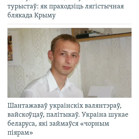
турыстаў: як праходзіць лягістычная
блякада Крыму
Шантажаваў украінскіх валянтэраў,
вайскоўцаў, палітыкаў. Украіна шукае
беларуса, які займаўся «чорным
піярам»