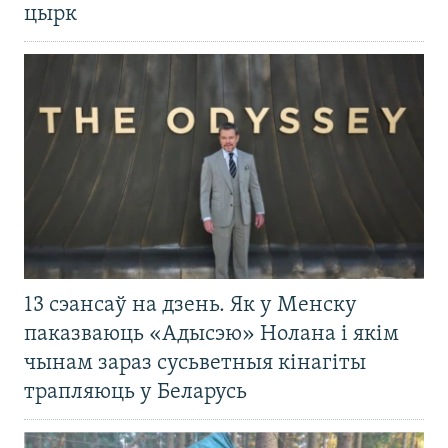
цырк
13 сэансаў на дзень. Як у Менску
паказваюць «Адысэю» Нолана і якім
чынам зараз сусьветныя кінагіты
трапляюць у Беларусь