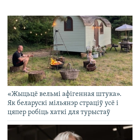
«Жыцьцё вельмі афігенная штука».
Як беларускі мільянэр страціў усё і
цяпер робіць хаткі для турыстаў