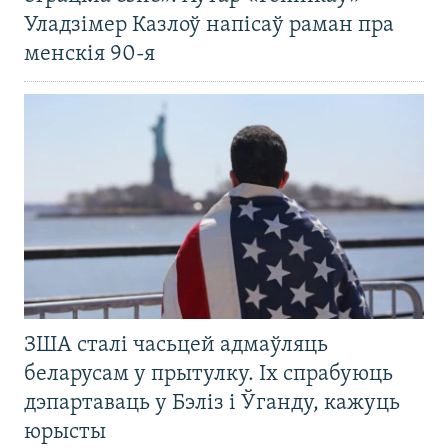
Уладзімер Казлоў напісаў раман пра
менскія 90-я
ЗША сталі часьцей адмаўляць
беларусам у прытулку. Іх спрабуюць
дэпартаваць у Бэліз і Ўганду, кажуць
юрысты