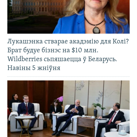
Лукашэнка стварае акадэмію для Колі?
Брат будуе бізнэс на $10 млн.
Wildberries сьпяшаецца ў Беларусь.
Навіны 5 жніўня