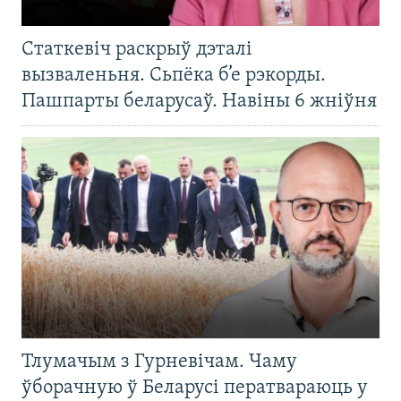
Статкевіч раскрыў дэталі
вызваленьня. Сьпёка б’е рэкорды.
Пашпарты беларусаў. Навіны 6 жніўня
Тлумачым з Гурневічам. Чаму
ўборачную ў Беларусі ператвараюць у