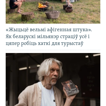
«Жыцьцё вельмі афігенная штука».
Як беларускі мільянэр страціў усё і
цяпер робіць хаткі для турыстаў