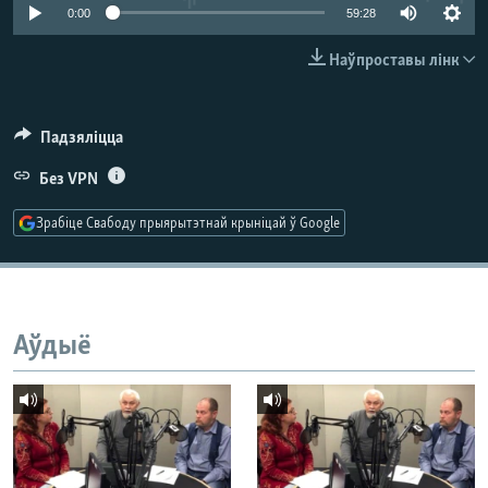
КУЛЬТУРА
МОВА
0:00
59:28
КАЛЯНДАР
НА ХВАЛЯХ СВАБОДЫ
Наўпроставы лінк
Падзяліцца
Без VPN
Зрабіце Свабоду прыярытэтнай крыніцай ў Google
Аўдыё