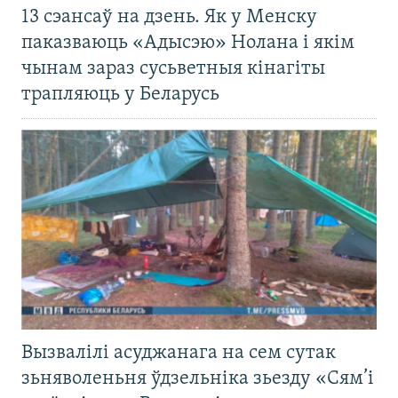
13 сэансаў на дзень. Як у Менску
паказваюць «Адысэю» Нолана і якім
чынам зараз сусьветныя кінагіты
трапляюць у Беларусь
Вызвалілі асуджанага на сем сутак
зьняволеньня ўдзельніка зьезду «Сям’і