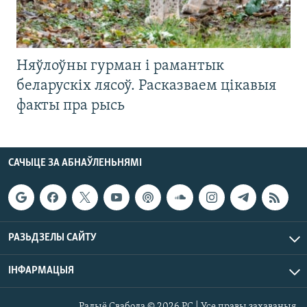
Няўлоўны гурман і рамантык
беларускіх лясоў. Расказваем цікавыя
факты пра рысь
САЧЫЦЕ ЗА АБНАЎЛЕНЬНЯМІ
РАЗЬДЗЕЛЫ САЙТУ
ІНФАРМАЦЫЯ
Радыё Свабода © 2026 РС | Усе правы захаваныя.