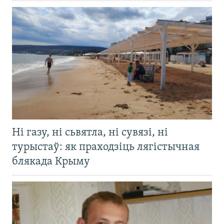
Ні газу, ні сьвятла, ні сувязі, ні
турыстаў: як праходзіць лягістычная
блякада Крыму