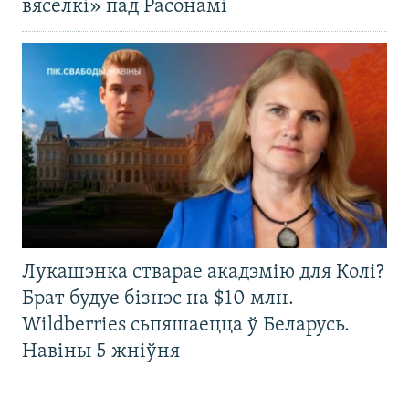
вясёлкі» пад Расонамі
Лукашэнка стварае акадэмію для Колі?
Брат будуе бізнэс на $10 млн.
Wildberries сьпяшаецца ў Беларусь.
Навіны 5 жніўня