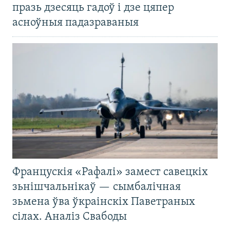
празь дзесяць гадоў і дзе цяпер
асноўныя падазраваныя
Францускія «Рафалі» замест савецкіх
зьнішчальнікаў — сымбалічная
зьмена ўва ўкраінскіх Паветраных
сілах. Аналіз Свабоды