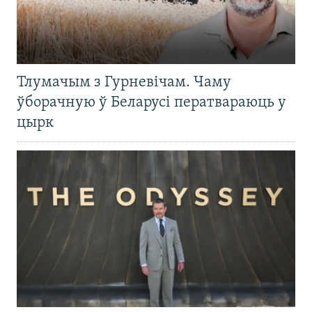
Тлумачым з Гурневічам. Чаму
ўборачную ў Беларусі ператвараюць у
цырк