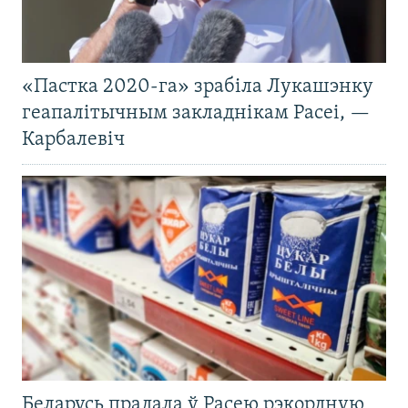
«Пастка 2020-га» зрабіла Лукашэнку
геапалітычным закладнікам Расеі, —
Карбалевіч
Беларусь прадала ў Расею рэкордную