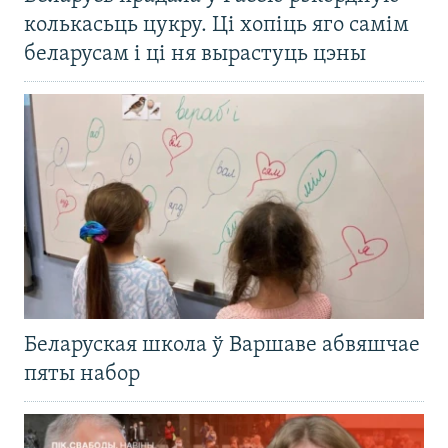
колькасьць цукру. Ці хопіць яго самім
беларусам і ці ня вырастуць цэны
Беларуская школа ў Варшаве абвяшчае
пяты набор