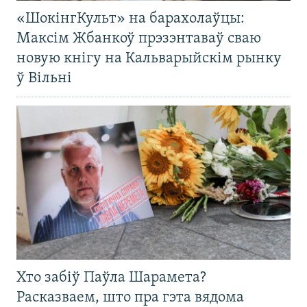
«ШокінгКульт» на барахолаўцы:
Максім Жбанкоў прэзэнтаваў сваю
новую кнігу на Кальварыйскім рынку
ў Вільні
Хто забіў Паўла Шарамета?
Расказваем, што пра гэта вядома