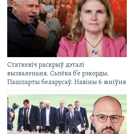
Статкевіч раскрыў дэталі
вызваленьня. Сьпёка б’е рэкорды.
Пашпарты беларусаў. Навіны 6 жніўня