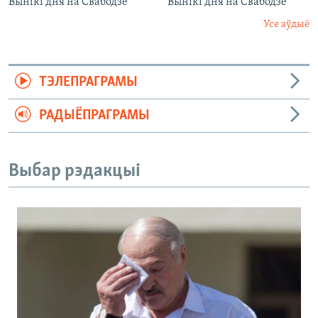
Вынікі дня на Свабодзе
Вынікі дня на Свабодзе
Усе аўдыё
ТЭЛЕПРАГРАМЫ
РАДЫЁПРАГРАМЫ
Выбар рэдакцыі