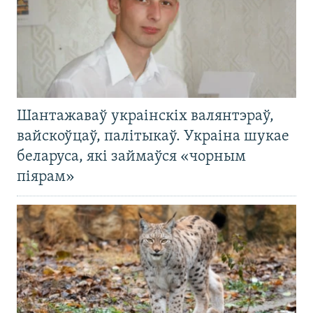
Шантажаваў украінскіх валянтэраў,
вайскоўцаў, палітыкаў. Украіна шукае
беларуса, які займаўся «чорным
піярам»