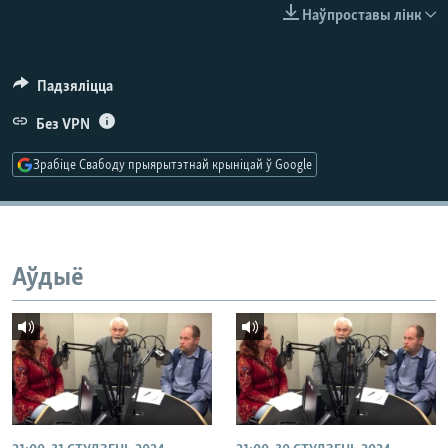
КУЛЬТУРА
МОВА
Наўпроставы лінк
КАЛЯНДАР
НА ХВАЛЯХ СВАБОДЫ
Падзяліцца
Без VPN
Зрабіце Свабоду прыярытэтнай крыніцай ў Google
Аўдыё