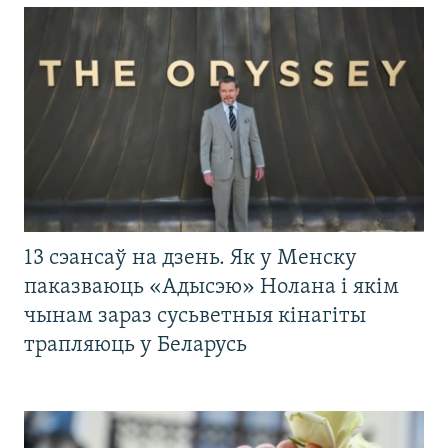
13 сэансаў на дзень. Як у Менску
паказваюць «Адысэю» Нолана і якім
чынам зараз сусьветныя кінагіты
трапляюць у Беларусь