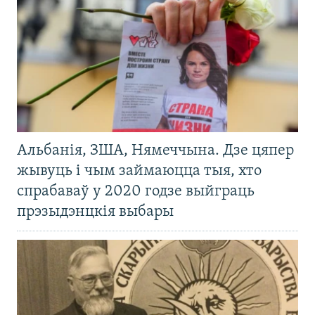
Альбанія, ЗША, Нямеччына. Дзе цяпер
жывуць і чым займаюцца тыя, хто
спрабаваў у 2020 годзе выйграць
прэзыдэнцкія выбары