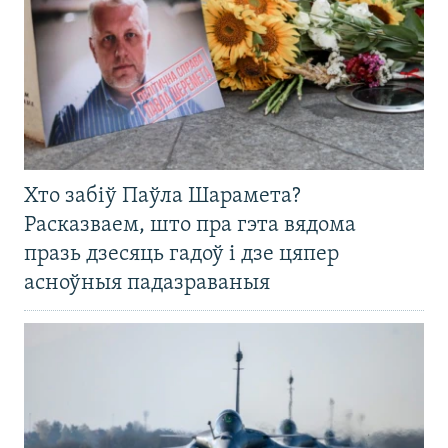
Хто забіў Паўла Шарамета?
Расказваем, што пра гэта вядома
празь дзесяць гадоў і дзе цяпер
асноўныя падазраваныя