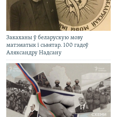
Закаханы ў беларускую мову
матэматык і сьвятар. 100 гадоў
Аляксандру Надсану