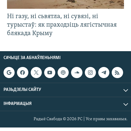
Ні газу, ні сьвятла, ні сувязі, ні
турыстаў: як праходзіць лягістычная
блякада Крыму
САЧЫЦЕ ЗА АБНАЎЛЕНЬНЯМІ
РАЗЬДЗЕЛЫ САЙТУ
ІНФАРМАЦЫЯ
Радыё Свабода © 2026 РС | Усе правы захаваныя.