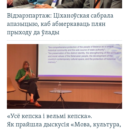
Відэарэпартаж: Ціханоўская сабрала
апазыцыю, каб абмеркаваць плян
прыходу да ўлады
«Усё кепска і вельмі кепска».
Як прайшла дыскусія «Мова, культура,