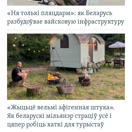
«Ня толькі пляцдарм»: як Беларусь
разбудоўвае вайсковую інфраструктуру
«Жыцьцё вельмі афігенная штука».
Як беларускі мільянэр страціў усё і
цяпер робіць хаткі для турыстаў