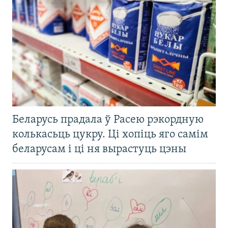
Беларусь прадала ў Расею рэкордную
колькасьць цукру. Ці хопіць яго самім
беларусам і ці ня вырастуць цэны