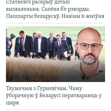
Статкевіч раскрыў дэталі
вызваленьня. Сьпёка б’е рэкорды.
Пашпарты беларусаў. Навіны 6 жніўня
Тлумачым з Гурневічам. Чаму
ўборачную ў Беларусі ператвараюць у
цырк