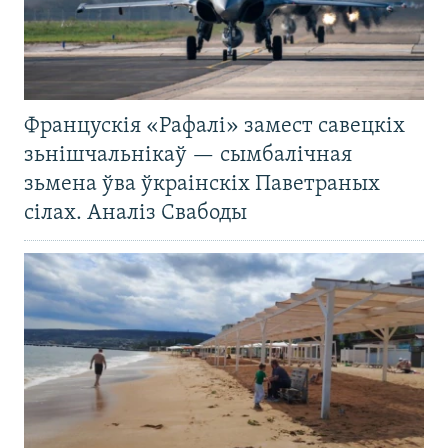
Францускія «Рафалі» замест савецкіх
зьнішчальнікаў — сымбалічная
зьмена ўва ўкраінскіх Паветраных
сілах. Аналіз Свабоды