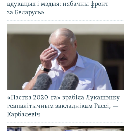
адукацыя і мэдыя: нябачны фронт
за Беларусь»
«Пастка 2020-га» зрабіла Лукашэнку
геапалітычным закладнікам Расеі, —
Карбалевіч