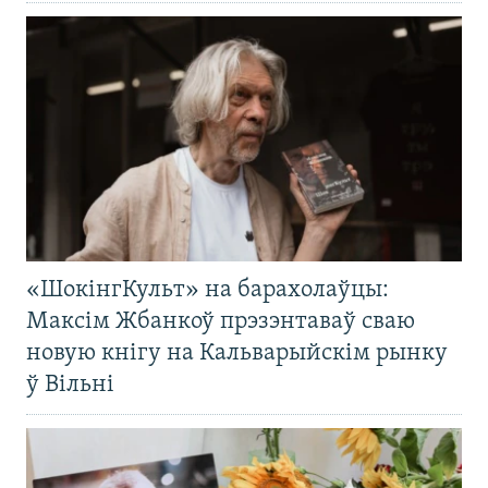
«ШокінгКульт» на барахолаўцы:
Максім Жбанкоў прэзэнтаваў сваю
новую кнігу на Кальварыйскім рынку
ў Вільні