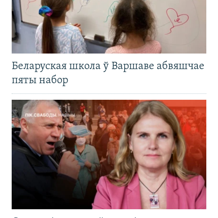
Беларуская школа ў Варшаве абвяшчае
пяты набор