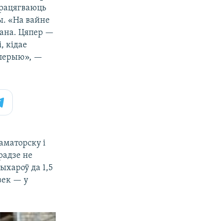
працягваюць
. «На вайне
дана. Цяпер —
, кідае
ылерыю», —
аматорску і
радзе не
ыхароў да 1,5
век — у