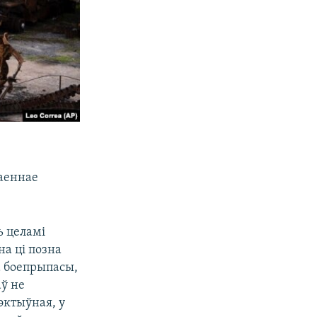
ваеннае
ь целамі
на ці позна
а боепрыпасы,
аў не
эктыўная, у