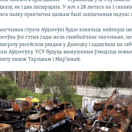
дказу, як і два папярэднія. У ноч з 28 лютага на 1 сакав
тага палку практычна цалкам былі зьнішчаныя падчас
магчымая страта Аўдзееўкі будзе азначаць найперш ім
зееўка ўсе гэтыя гады мела сымбалічнае значэньне, н
агрозу расейскім уладам у Данецку і адцягвала на ся
ўшы Аўдзееўку, УСУ будуць вымушаныя ўзводзіць новы
онту паміж Тарэцкам і Мар’інкай.