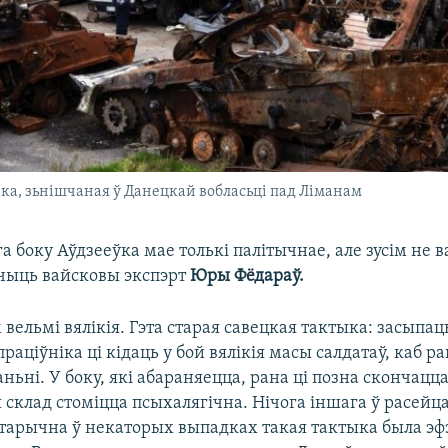
іка, зьнішчаная ў Данецкай вобласьці пад Ліманам
а боку Аўдзееўка мае толькі палітычнае, але зусім не 
ічыць вайсковы экспэрт
Юры Фёдараў.
вельмі вялікія. Гэта старая савецкая тактыка: засыпац
раціўніка ці кідаць у бой вялікія масы салдатаў, каб ра
ньні. У боку, які абараняецца, рана ці позна скончацц
 склад стоміцца псыхалягічна. Нічога іншага ў расейц
істарычна ў некаторых выпадках такая тактыка была эф