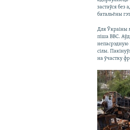
застаўся без а
батальёны гэ
Для Ўкраіны 
піша ВВС. Аўд
непасрэдную п
сілы. Пакіну
на ўчастку фр