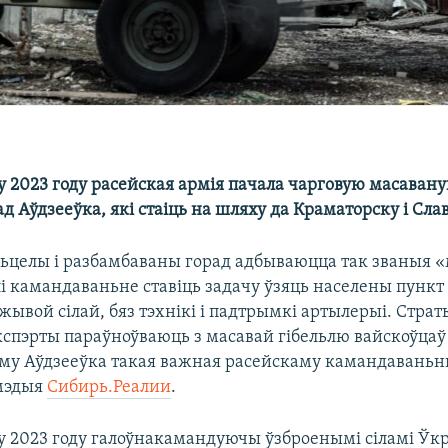
у 2023 году расейская армія пачала чарговую масавану
ад Аўдзееўка, які стаіць на шляху да Краматорску і Сла
усьцелы і разбамбаваны горад адбываюцца так званыя 
і камандаваньне ставіць задачу ўзяць населены пункт
жывой сілай, бяз тэхнікі і падтрымкі артылерыі. Страт
кспэрты параўноўваюць з масавай гібельлю вайскоўцаў
му Аўдзееўка такая важная расейскаму камандаваньн
 мэдыя
Сибирь.Реалии
.
у 2023 году галоўнакамандуючы ўзброенымі сіламі Ўк