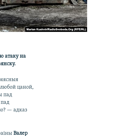
ю атаку на
вянску.
«мясныя
 любой цаной,
ы пад
 пад
ю? — адказ
раіны
Валер