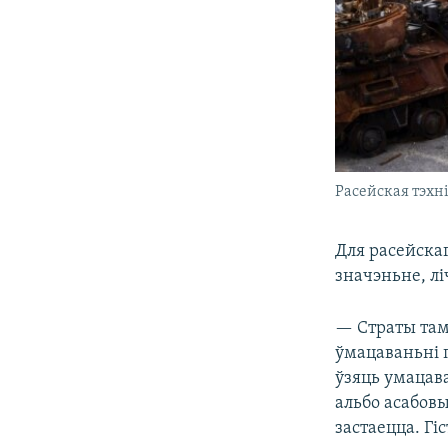
Расейская тэхн
Для расейскаг
значэньне, л
— Страты там 
ўмацаваньні п
ўзяць умацава
альбо асабовы
застаецца. Г