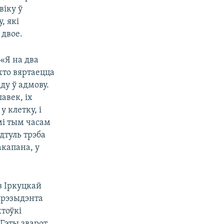
віку ў
, які
 двое.
 «Я на два
хто вяртаецца
іду ў адмову.
авек, іх
 клетку, і
мі тым часам
дтуль трэба
акапана, у
з Іркуцкай
прэзыдэнта
хтоўкі
 Гэты зварот