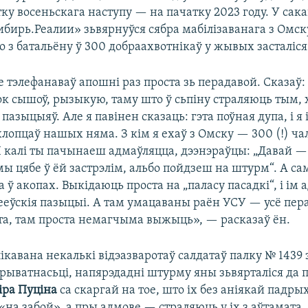
ку восеньскага наступу — на пачатку 2023 году. У сака
ирь.Реалии» зьвярнуўся сябра мабілізаванага з Омску
о з батальёну ў 300 добраахвотнікаў у жывых засталіся
 тэлефанаваў апошні раз проста зь перадавой. Сказаў:
ок сышоў, рызыкую, таму што ў сьпіну страляюць тым, 
 пазыцыяў. Але я павінен сказаць: гэта поўная дупа, і я 
хлопцаў нашых няма. З кім я ехаў з Омску — 300 (!) чал
І калі ты пачынаеш адмаўляцца, дээнэраўцы: „Давай — у
ы цябе ў ёй застрэлім, альбо пойдзеш на штурм“. А са
ў акопах. Выкідаюць проста на „паласу пасадкі“, і ім а
ееўскія пазыцыі. А там умацаваны раён УСУ — усё пер
іта, там проста немагчыма выжыць», — расказаў ён.
ікавана некалькі відэазваротаў салдатаў палку № 1439 
прыватнасьці, напярэдадні штурму яны зьвярталіся да 
іра Пуціна
са скаргай на тое, што іх без аніякай падры
на забой», а пры адмове — страляюць у іх з аўтамата.