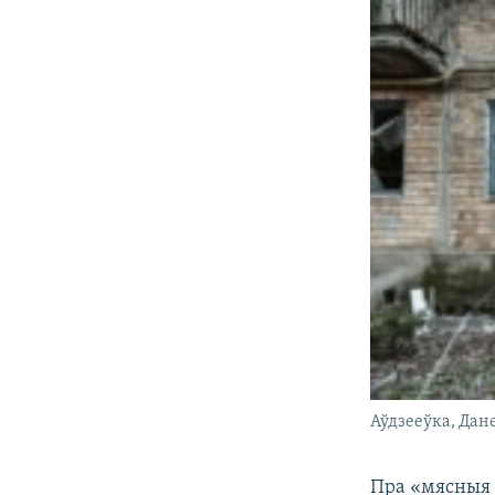
Аўдзееўка, Дане
Пра «мясныя 