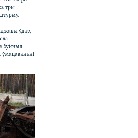
іка тры
 штурму.
іджавы ўдар,
есла
бе буйныя
я ўмацаваньні