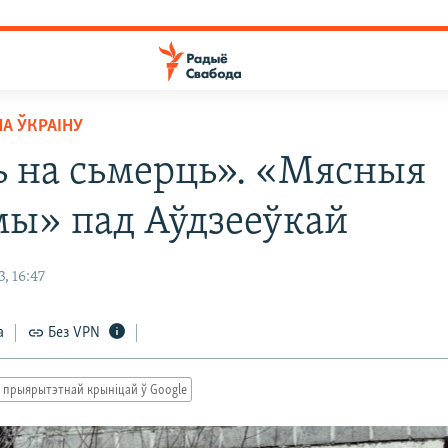
НА ЎКРАІНУ
ь на сьмерць». «Мясныя
ы» пад Аўдзееўкай
, 16:47
а
Без VPN
 прыярытэтнай крыніцай ў Google