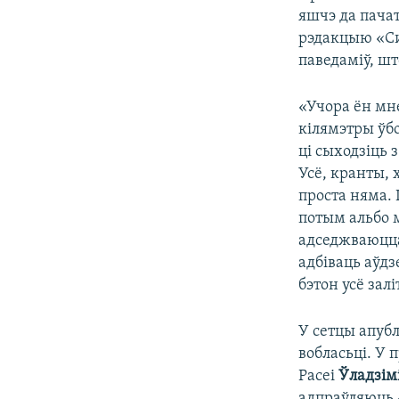
яшчэ да пачат
рэдакцыю «Сиб
паведаміў, шт
«Учора ён мне
кілямэтры ўб
ці сыходзіць з
Усё, кранты, 
проста няма. 
потым альбо м
адседжваюцца 
адбіваць аўдз
бэтон усё зал
У сетцы апубл
вобласьці. У 
Расеі
Ўладзім
адпраўляюць «