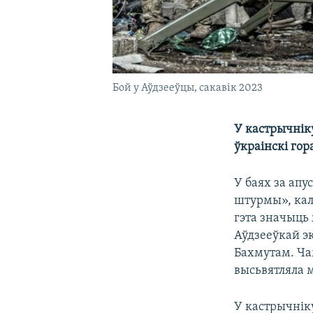
Бой у Аўдзееўцы, сакавік 2023
У кастрычнік
ўкраінскі гор
У баях за ап
штурмы», кал
гэта значыць 
Аўдзееўкай э
Бахмутам. Ча
высьвятляла
У кастрычнік