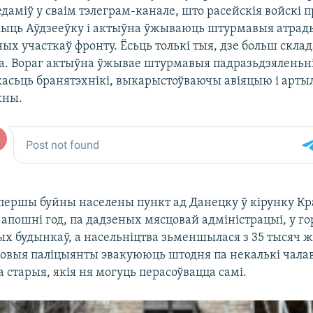
даміў у сваім тэлеграм-канале, што расейскія войскі 
ыць Аўдзееўку і актыўна ўжываюць штурмавыя атрады
ых участкаў фронту. Ёсьць толькі тыя, дзе больш скла
ка. Вораг актыўна ўжывае штурмавыя падразьдзяленьні
касьць бранятэхнікі, выкарыстоўваючы авіяцыю і арт
жны.
першы буйны населены пункт ад Данецку ў кірунку Кр
 апошні год, па дадзеных мясцовай адміністрацыі, у го
ых будынкаў, а насельніцтва зьменшылася з 35 тысяч ж
овыя паліцыянты эвакуююць штодня па некалькі чала
 старыя, якія ня могуць перасоўвацца самі.