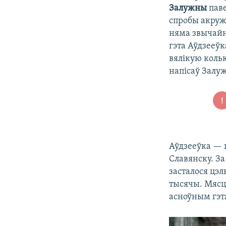
Залужны
паве
спробы акруж
няма звычайн
гэта Аўдзееў
вялікую коль
напісаў Залу
Аўдзееўка — 
Славянску. За
засталося цэл
тысячы. Мясц
асноўным гэта