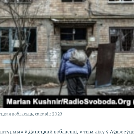
цкая вобласьць, сакавік 2023
штурмы» ў Данецкай вобласьці, у тым ліку ў Аўдзееўцы